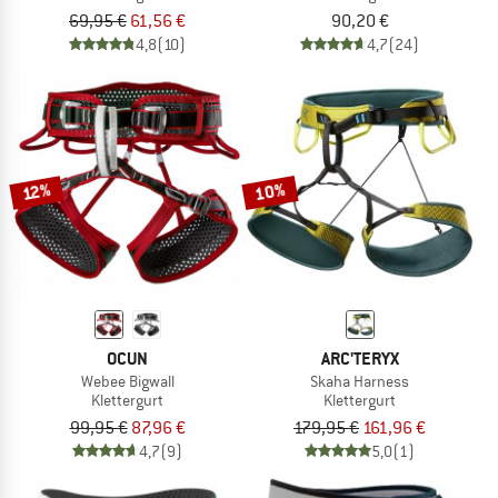
69,95 €
61,56 €
90,20 €
4,8
(10)
4,7
(24)
10%
12%
OCUN
ARC'TERYX
Webee Bigwall
Skaha Harness
Klettergurt
Klettergurt
99,95 €
87,96 €
179,95 €
161,96 €
4,7
(9)
5,0
(1)