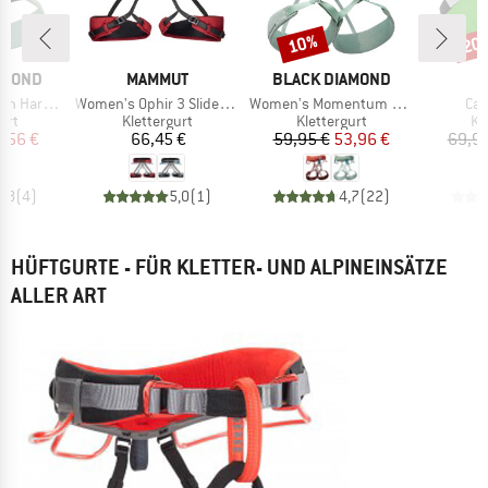
10%
20
Rabatt
Raba
MARKE
MARKE
AMOND
MAMMUT
BLACK DIAMOND
Artikel
Artikel
Arti
 Harness
Women's Ophir 3 Slide 2.0 Harness
Women's Momentum Harness
Can
gruppe
Produktgruppe
Produktgruppe
Pr
urt
Klettergurt
Klettergurt
Kl
eis
duzierter Preis
Preis
Preis
reduzierter Preis
7,56 €
66,45 €
59,95 €
53,96 €
69,95
3,8
(
4
)
5,0
(
1
)
4,7
(
22
)
HÜFTGURTE - FÜR KLETTER- UND ALPINEINSÄTZE
ALLER ART