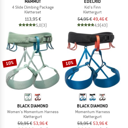
MAMMUT
EDELRID
4 Slide Climbing Package
Kid's Finn
Kletterset
Klettergurt
113,95 €
54,95 €
49,46 €
5,0
(3)
4,9
(43)
10%
10%
BLACK DIAMOND
BLACK DIAMOND
Women's Momentum Harness
Momentum Harness
Klettergurt
Klettergurt
59,95 €
53,96 €
59,95 €
53,96 €