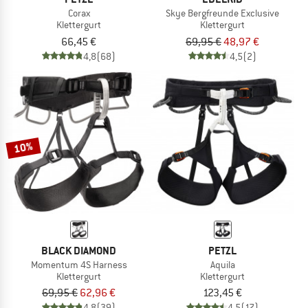
Corax
Skye Bergfreunde Exclusive
Klettergurt
Klettergurt
66,45 €
69,95 €
48,97 €
4,8
(68)
4,5
(2)
10%
BLACK DIAMOND
PETZL
Momentum 4S Harness
Aquila
Klettergurt
Klettergurt
69,95 €
62,96 €
123,45 €
4,8
(39)
4,5
(17)