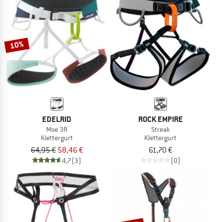
10%
EDELRID
ROCK EMPIRE
Moe 3R
Streak
Klettergurt
Klettergurt
64,95 €
58,46 €
61,70 €
4,7
(3)
(0)