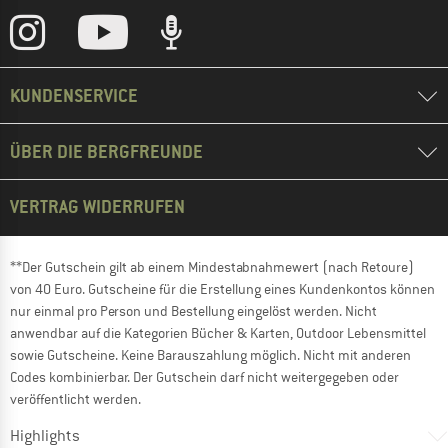
KUNDENSERVICE
ÜBER DIE BERGFREUNDE
VERTRAG WIDERRUFEN
**Der Gutschein gilt ab einem Mindestabnahmewert (nach Retoure)
von 40 Euro. Gutscheine für die Erstellung eines Kundenkontos können
nur einmal pro Person und Bestellung eingelöst werden. Nicht
anwendbar auf die Kategorien Bücher & Karten, Outdoor Lebensmittel
sowie Gutscheine. Keine Barauszahlung möglich. Nicht mit anderen
Codes kombinierbar. Der Gutschein darf nicht weitergegeben oder
veröffentlicht werden.
Highlights