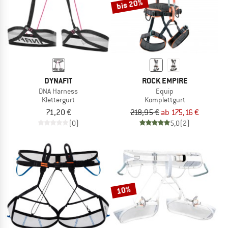
bis 20%
DYNAFIT
ROCK EMPIRE
DNA Harness
Equip
Klettergurt
Komplettgurt
71,20 €
218,95 €
ab 175,16 €
(0)
5,0
(2)
10%