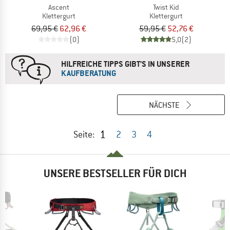
Ascent
Twist Kid
Klettergurt
Klettergurt
69,95 €
62,96 €
59,95 €
52,76 €
(0)
5,0
(2)
HILFREICHE TIPPS GIBT'S IN UNSERER
KAUFBERATUNG
NÄCHSTE
1
Seite:
2
3
4
UNSERE BESTSELLER FÜR DICH