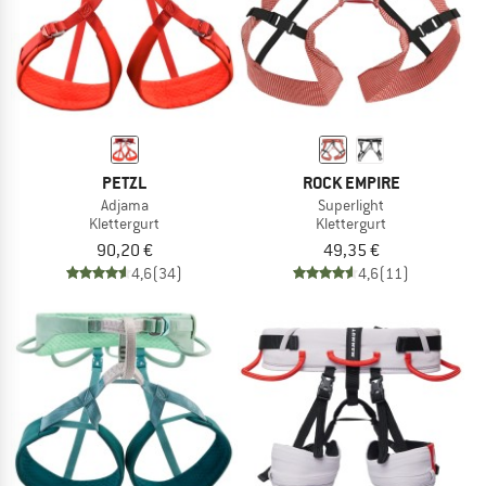
PETZL
ROCK EMPIRE
Adjama
Superlight
Klettergurt
Klettergurt
90,20 €
49,35 €
4,6
(34)
4,6
(11)