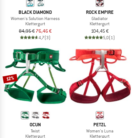
BLACK DIAMOND
ROCK EMPIRE
Women's Solution Harness
Gladiator
Klettergurt
Klettergurt
84,95 €
76,46 €
104,45 €
4,7
(3)
5,0
(1)
12%
OCUN
PETZL
Twist
Women's Luna
Klettergurt
Klettergurt