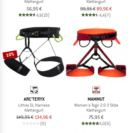
Klettergurt
Klettergurt
56,95 €
99,95 €
89,96 €
4,6
(23)
4,4
(7)
10%
ARC'TERYX
MAMMUT
Lithos SL Harness
Women's Togir 2.0 3 Slide
Klettergurt
Klettergurt
149,95 €
134,96 €
75,95 €
(0)
5,0
(6)