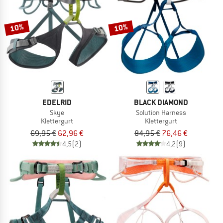
10%
10%
EDELRID
BLACK DIAMOND
Skye
Solution Harness
Klettergurt
Klettergurt
69,95 €
62,96 €
84,95 €
76,46 €
4,5
(2)
4,2
(9)