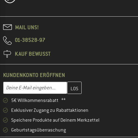
MAIL UNS!
01-38528-97
KAUF BEWUSST
KUNDENKONTO ERÖFFNEN
Gib hier deine E-Mail-Adresse ein und erstelle im nächsten Schri
E-Mail-Adresse
5€ Willkommensrabatt **
Exklusiver Zugang zu Rabattaktionen
Speichere Produkte auf Deinem Merkzettel
Geburtstagsüberraschung