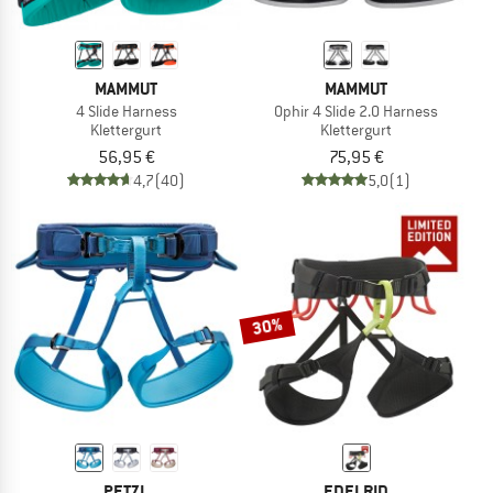
MAMMUT
MAMMUT
4 Slide Harness
Ophir 4 Slide 2.0 Harness
Klettergurt
Klettergurt
56,95 €
75,95 €
4,7
(40)
5,0
(1)
30%
PETZL
EDELRID