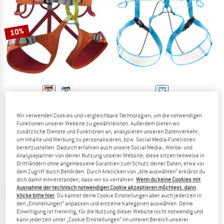
ZUM SOMMER SALE
10%
EDELRID
PETZL
Wir verwenden Cookies und vergleichbare Technologien, um die notwendigen
Jay IV
Altitude
Funktionen unserer Website zu gewährleisten. Außerdem bieten wir
Klettergurt
Klettergurt
zusätzliche Dienste und Funktionen an, analysieren unseren Datenverkehr,
64,95 €
58,46 €
85,45 €
um Inhalte und Werbung zu personalisieren, bzw. Social Media-Funktionen
bereitzustellen. Dadurch erfahren auch unsere Social Media-, Werbe- und
4,8
(12)
4,6
(36)
Analysepartner von deiner Nutzung unserer Website; diese sitzen teilweise in
Drittländern ohne angemessene Garantien zum Schutz deiner Daten, etwa vor
dem Zugriff durch Behörden. Durch Anklicken von „Alle auswählen“ erklärst du
dich damit einverstanden, dass wir so verfahren.
Wenn du keine Cookies mit
Ausnahme der technisch notwendigen Cookie akzeptieren möchtest, dann
klicke bitte hier
. Du kannst deine Cookie Einstellungen aber auch jederzeit in
den „Einstellungen“ anpassen und einzelne Kategorien auswählen. Deine
Einwilligung ist freiwillig, für die Nutzung dieser Website nicht notwendig und
10%
kann jederzeit unter „Cookie Einstellungen“ im unteren Bereich unserer