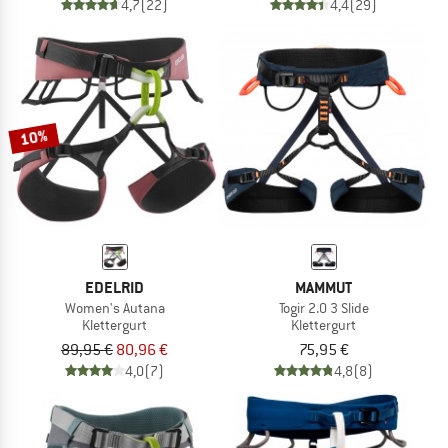
4,7
(22)
4,4
(29)
10%
EDELRID
MAMMUT
Women's Autana
Togir 2.0 3 Slide
Klettergurt
Klettergurt
89,95 €
80,96 €
75,95 €
4,0
(7)
4,8
(8)