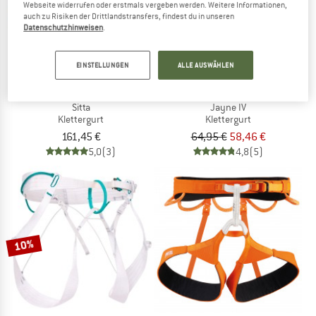
Webseite widerrufen oder erstmals vergeben werden. Weitere Informationen,
auch zu Risiken der Drittlandstransfers, findest du in unseren
Datenschutzhinweisen
.
EINSTELLUNGEN
ALLE AUSWÄHLEN
PETZL
EDELRID
Sitta
Jayne IV
Klettergurt
Klettergurt
161,45 €
64,95 €
58,46 €
5,0
(3)
4,8
(5)
10%