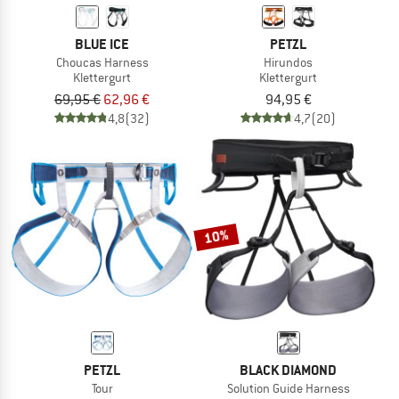
BLUE ICE
PETZL
Choucas Harness
Hirundos
Klettergurt
Klettergurt
69,95 €
62,96 €
94,95 €
4,8
(32)
4,7
(20)
10%
PETZL
BLACK DIAMOND
Tour
Solution Guide Harness