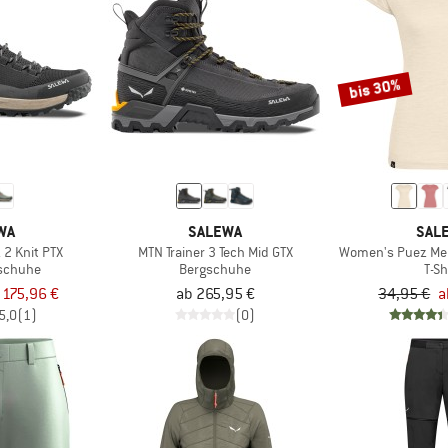
bis 30%
WA
SALEWA
SAL
2 Knit PTX
MTN Trainer 3 Tech Mid GTX
Women's Puez Mel
tschuhe
Bergschuhe
T-Sh
 175,96 €
ab 265,95 €
34,95 €
a
5,0
(1)
(0)