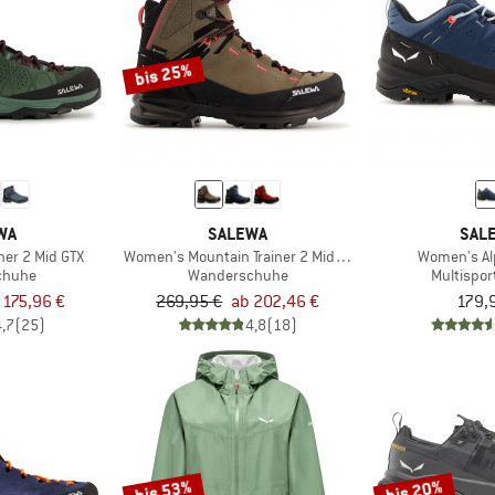
bis 25%
WA
SALEWA
SAL
ner 2 Mid GTX
Women's Mountain Trainer 2 Mid GTX
Women's Alp
chuhe
Wanderschuhe
Multispo
 175,96 €
269,95 €
ab 202,46 €
179,
4,7
(25)
4,8
(18)
bis 53%
bis 20%