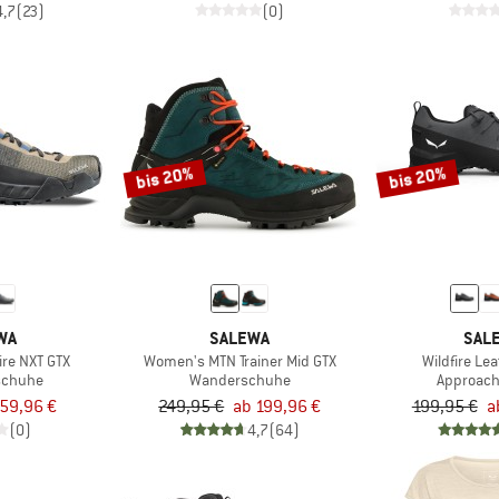
4,7
(23)
(0)
bis 20%
bis 20%
WA
SALEWA
SAL
ire NXT GTX
Women's MTN Trainer Mid GTX
Wildfire Le
schuhe
Wanderschuhe
Approac
59,96 €
249,95 €
ab 199,96 €
199,95 €
a
(0)
4,7
(64)