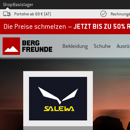
Zum
Shop
Basislager
Portofrei ab 69 € (AT)
Rechnungs
Jetzt bis zu 50% Rabatt im Sommer Sale
Bekleidung
Schuhe
Ausrü