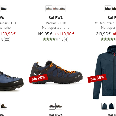
WA
SALEWA
SAL
ainer 2 GTX
Pedroc 2 PTX
MS Mountain T
tschuhe
Multisportschuhe
Multispo
 159,96 €
149,95 €
ab 119,96 €
219,95 €
a
4,8
(22)
4,3
(4)
bis 20%
bis 35%
WA
SALEWA
SAL