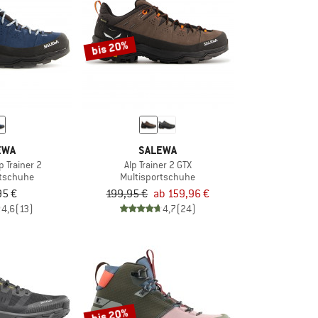
bis 20%
EWA
SALEWA
 Trainer 2
Alp Trainer 2 GTX
rtschuhe
Multisportschuhe
95 €
199,95 €
ab 159,96 €
4,6
(13)
4,7
(24)
bis 20%