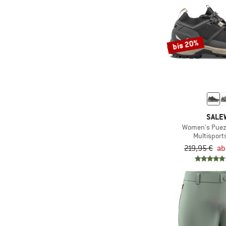
bis 20%
SALE
Women's Puez 
Multispor
219,95 €
ab