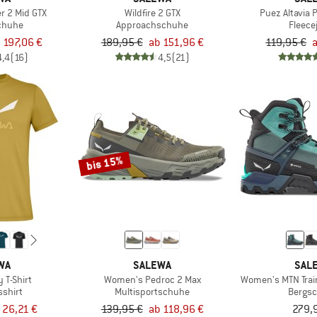
r 2 Mid GTX
Wildfire 2 GTX
Puez Altavia 
chuhe
Approachschuhe
Fleece
 197,06 €
189,95 €
ab 151,96 €
119,95 €
4,4
(16)
4,5
(21)
bis 15%
WA
SALEWA
SAL
y T-Shirt
Women's Pedroc 2 Max
Women's MTN Train
sshirt
Multisportschuhe
Bergs
 26,21 €
139,95 €
ab 118,96 €
279,