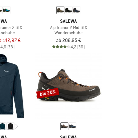
EWA
SALEWA
rainer 2 GTX
Alp Trainer 2 Mid GTX
rtschuhe
Wanderschuhe
b 142,97 €
ab 208,95 €
4,6
(33)
4,2
(36)
bis 20%
EWA
SALEWA