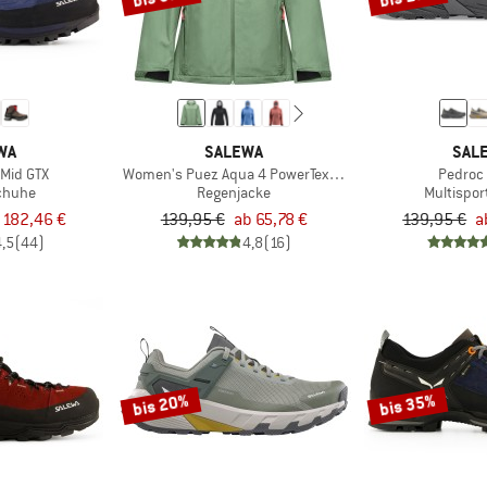
WA
SALEWA
SAL
 Mid GTX
Women's Puez Aqua 4 PowerTex 2.5L Jacket
Pedroc
chuhe
Regenjacke
Multispo
 182,46 €
139,95 €
ab 65,78 €
139,95 €
a
4,5
(44)
4,8
(16)
bis 20%
bis 35%