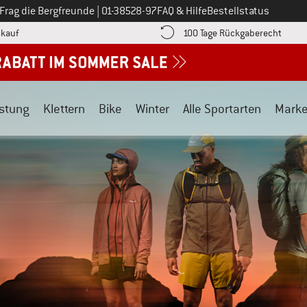
Ruf uns an unter
Frag die Bergfreunde
|
01-38528-97
FAQ & Hilfe
Bestellstatus
Finde die Zahlungs-Infos hier! Öffnet sich in einer Infobox
Gehe h
kauf
100 Tage Rückgaberecht
stung
Klettern
Bike
Winter
Alle Sportarten
Mark