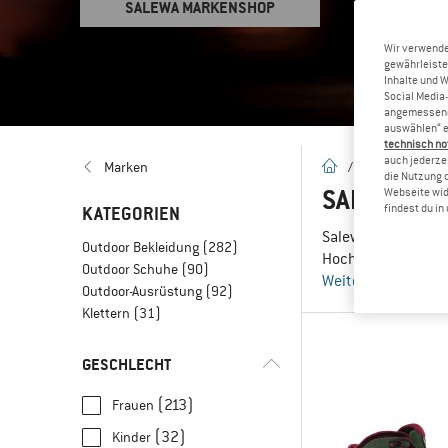
SALEWA MARKENSHOP
Wir verwende
gewährleiste
Inhalte und 
Social Media-
angemessene 
auswählen“ e
technisch no
auch jederzei
Startseite
Marken
/
Marken
/
S
die Nutzung 
SALEWA – 
Webseite wid
findest du i
KATEGORIEN
Salewa verbindet a
Outdoor Bekleidung
(282)
Hochtouren – entde
Outdoor Schuhe
(90)
Weiterlesen
Outdoor-Ausrüstung
(92)
Klettern
(31)
GESCHLECHT
(213)
Frauen
(32)
Kinder