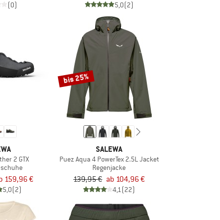
(0)
5,0
(2)
bis 25%
EWA
SALEWA
ather 2 GTX
Puez Aqua 4 PowerTex 2.5L Jacket
hschuhe
Regenjacke
b 159,96 €
139,95 €
ab 104,96 €
5,0
(2)
4,1
(22)