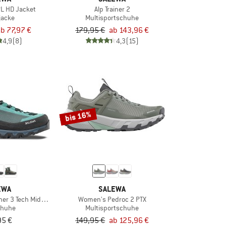
PL HD Jacket
Alp Trainer 2
jacke
Multisportschuhe
ab 77,97 €
179,95 €
ab 143,96 €
4,9
(8)
4,3
(15)
bis 16%
EWA
SALEWA
er 3 Tech Mid GTX
Women's Pedroc 2 PTX
chuhe
Multisportschuhe
95 €
149,95 €
ab 125,96 €