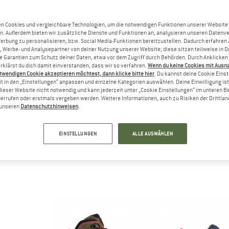
n Cookies und vergleichbare Technologien, um die notwendigen Funktionen unserer Website
n. Außerdem bieten wir zusätzliche Dienste und Funktionen an, analysieren unseren Datenv
Werbung zu personalisieren, bzw. Social Media-Funktionen bereitzustellen. Dadurch erfahren
, Werbe- und Analysepartner von deiner Nutzung unserer Website; diese sitzen teilweise in D
Garantien zum Schutz deiner Daten, etwa vor dem Zugriff durch Behörden. Durch Anklicken 
rklärst du dich damit einverstanden, dass wir so verfahren.
Wenn du keine Cookies mit Ausn
twendigen Cookie akzeptieren möchtest, dann klicke bitte hier
. Du kannst deine Cookie Eins
t in den „Einstellungen“ anpassen und einzelne Kategorien auswählen. Deine Einwilligung ist f
alewa
dieser Website nicht notwendig und kann jederzeit unter „Cookie Einstellungen“ im unteren B
PURE MOUNTAIN
errufen oder erstmals vergeben werden. Weitere Informationen, auch zu Risiken der Drittlan
n unseren
Datenschutzhinweisen
.
lpine Tradition mit moderner Innovation. Entwickelt in den Dolomite
cke funktionale Ausrüstung, die Design und Performance vereint. 
EINSTELLUNGEN
ALLE AUSWÄHLEN