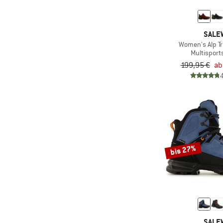
(84)
Speed Hiking
(7)
Kantenschutz
(18)
Sportklettern
(79)
Kapuze
SALE
(9)
Trailrunning
(3)
Women's Alp Tr
Keylock
Multispor
(272)
Trekking
(2)
Koppelbar
199,95 €
ab
(310)
Wandern
(4)
Laptopfach
(66)
Wintersport
(4)
LVS Organizer
(4)
Workout
(6)
Mehrere Apsiden
(4)
Mehrere Eingänge
(3)
Mulesing-frei
bis 27%
(23)
Ohne Kapuze
(11)
Ohne Membran
(168)
PFC-/PFAS-frei
(25)
Regenhülle
(2)
Rückenzugriff
SALE