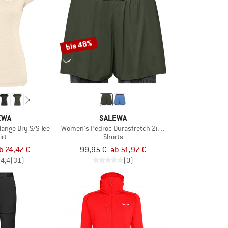
bis 48%
EWA
SALEWA
ange Dry S/S Tee
Women's Pedroc Durastretch 2in1 Short
irt
Shorts
b 24,47 €
99,95 €
ab 51,97 €
4,4
(31)
(0)