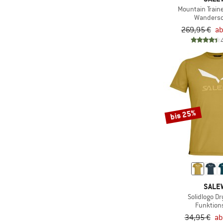
Mountain Traine
(4)
Schneefang
Wanders
(3)
Schnellschnürung
269,95 €
ab
(3)
Silikonbeschichtet
Ski-/
(10)
Snowboardhalterung
(170)
Stretch
Trinksystem
bis 25%
(45)
kompatibel
(29)
Vibram-Sohle
(4)
Wärmekragen
(88)
Wasserdicht
(4)
Wiederbesohlbar
SALE
(44)
Winddicht
Solidlogo Dr
Funktion
(6)
Zip-Off
34,95 €
ab