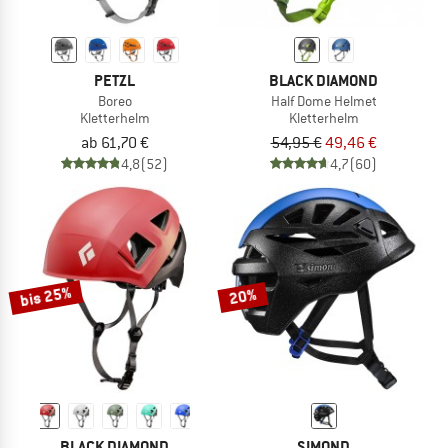
PETZL
BLACK DIAMOND
Boreo
Half Dome Helmet
Kletterhelm
Kletterhelm
ab 61,70 €
54,95 €
49,46 €
4,8
(52)
4,7
(60)
bis 25%
20%
BLACK DIAMOND
SIMOND