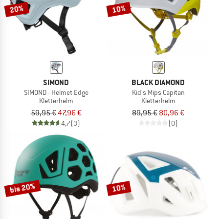
20%
10%
SIMOND
BLACK DIAMOND
SIMOND - Helmet Edge
Kid's Mips Capitan
Kletterhelm
Kletterhelm
59,95 €
47,96 €
89,95 €
80,96 €
4,7
(3)
(0)
bis 20%
10%