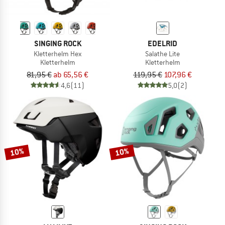
SINGING ROCK
EDELRID
Kletterhelm Hex
Salathe Lite
Kletterhelm
Kletterhelm
81,95 €
ab 65,56 €
119,95 €
107,96 €
4,6
(11)
5,0
(2)
10%
10%