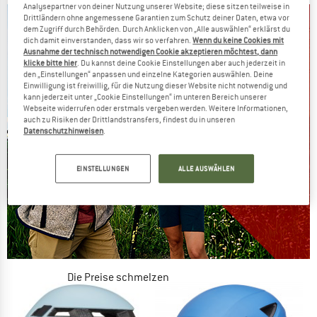
Analysepartner von deiner Nutzung unserer Website; diese sitzen teilweise in
Drittländern ohne angemessene Garantien zum Schutz deiner Daten, etwa vor
dem Zugriff durch Behörden. Durch Anklicken von „Alle auswählen“ erklärst du
dich damit einverstanden, dass wir so verfahren.
Wenn du keine Cookies mit
Ausnahme der technisch notwendigen Cookie akzeptieren möchtest, dann
klicke bitte hier
. Du kannst deine Cookie Einstellungen aber auch jederzeit in
den „Einstellungen“ anpassen und einzelne Kategorien auswählen. Deine
Einwilligung ist freiwillig, für die Nutzung dieser Website nicht notwendig und
kann jederzeit unter „Cookie Einstellungen“ im unteren Bereich unserer
Webseite widerrufen oder erstmals vergeben werden. Weitere Informationen,
auch zu Risiken der Drittlandstransfers, findest du in unseren
Datenschutzhinweisen
.
EINSTELLUNGEN
ALLE AUSWÄHLEN
Die Preise schmelzen
JETZT BIS ZU 50% RABATT