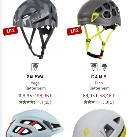
10%
10%
SALEWA
C.A.M.P.
Vega
Ikon
Kletterhelm
Kletterhelm
109,95 €
98,96 €
64,95 €
58,46 €
4,4
(10)
3,0
(1)