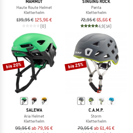
MAMMUT
SINGING ROCK
Haute Route Helmet
Penta
Kletterhelm
Kletterhelm
139,95 €
125,96 €
72,95 €
65,66 €
(0)
4,9
(14)
bis 20%
bis 25%
SALEWA
C.A.M.P.
Aria Helmet
Storm
Kletterhelm
Kletterhelm
99,95 €
ab 79,96 €
79,95 €
ab 61,46 €