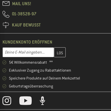
MAIL UNS!
01-38528-97
KAUF BEWUSST
KUNDENKONTO ERÖFFNEN
Gib hier deine E-Mail-Adresse ein und erstelle im nächsten Schri
E-Mail-Adresse
5€ Willkommensrabatt **
Exklusiver Zugang zu Rabattaktionen
Speichere Produkte auf Deinem Merkzettel
Geburtstagsüberraschung