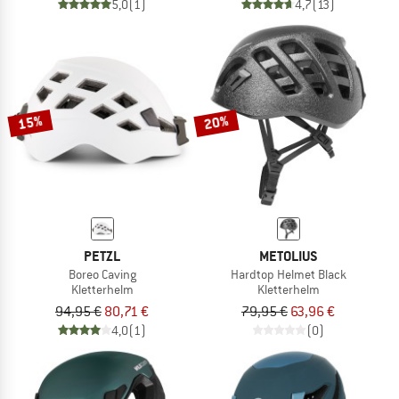
5,0
(1)
4,7
(13)
15%
20%
PETZL
METOLIUS
Boreo Caving
Hardtop Helmet Black
Kletterhelm
Kletterhelm
94,95 €
80,71 €
79,95 €
63,96 €
4,0
(1)
(0)