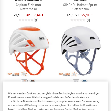
Capitan E Helmet
SIMOND - Helmet Sprint
Kletterhelm
Kletterhelm
69,95 €
ab 52,46 €
69,95 €
55,96 €
(0)
(0)
PETZL
PETZL
Wir verwenden Cookies und vergleichbare Technologien, um die notwendigen
Sirocco
Women's Borea
Funktionen unserer Website zu gewährleisten. Außerdem bieten wir
Kletterhelm
Kletterhelm
zusätzliche Dienste und Funktionen an, analysieren unseren Datenverkehr,
118,70 €
ab 61,70 €
um Inhalte und Werbung zu personalisieren, bzw. Social Media-Funktionen
bereitzustellen. Dadurch erfahren auch unsere Social Media-, Werbe- und
4,5
(10)
4,0
(12)