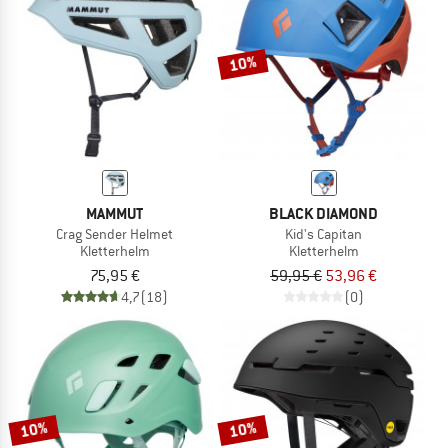
ZUM SOMMER SALE
10%
MAMMUT
BLACK DIAMOND
Crag Sender Helmet
Kid's Capitan
Kletterhelm
Kletterhelm
75,95 €
59,95 €
53,96 €
4,7
(18)
(0)
10%
10%