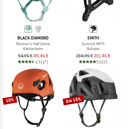
BLACK DIAMOND
SMITH
Women's Half Dome
Summit MIPS
Kletterhelm
Skihelm
54,95 €
49,46 €
234,95 €
211,46 €
4,5
(17)
5,0
(2)
bis 15%
10%