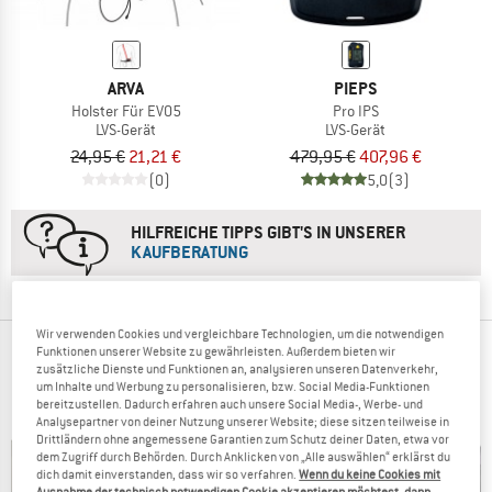
ARVA
PIEPS
Holster Für EVO5
Pro IPS
LVS-Gerät
LVS-Gerät
24,95 €
21,21 €
479,95 €
407,96 €
(0)
5,0
(3)
HILFREICHE TIPPS GIBT'S IN UNSERER
KAUFBERATUNG
Wir verwenden Cookies und vergleichbare Technologien, um die notwendigen
Funktionen unserer Website zu gewährleisten. Außerdem bieten wir
BELIEBTESTE PRODUKTE IN
zusätzliche Dienste und Funktionen an, analysieren unseren Datenverkehr,
LAWINENAUSRÜSTUNG
um Inhalte und Werbung zu personalisieren, bzw. Social Media-Funktionen
bereitzustellen. Dadurch erfahren auch unsere Social Media-, Werbe- und
Analysepartner von deiner Nutzung unserer Website; diese sitzen teilweise in
Drittländern ohne angemessene Garantien zum Schutz deiner Daten, etwa vor
dem Zugriff durch Behörden. Durch Anklicken von „Alle auswählen“ erklärst du
dich damit einverstanden, dass wir so verfahren.
Wenn du keine Cookies mit