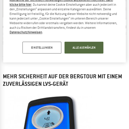
Ausnahme der technisch notwendigen Cookie akzeptieren möchtest, dann
klicke bitte hier
. Du kannst deine Cookie Einstellungen aber auch jederzeit in
den „Einstellungen“ anpassen und einzelne Kategorien auswählen. Deine
Einwilligung ist freiwillig, für die Nutzung dieser Website nicht notwendig und
bis 30%
Rabatt
kann jederzeit unter „Cookie Einstellungen“ im unteren Bereich unserer
Webseite widerrufen oder erstmals vergeben werden. Weitere Informationen,
MARKE
MARKE
M
OX
ORTOVOX
ORTOVOX
O
auch zu Risiken der Drittlandstransfers, findest du in unseren
Datenschutzhinweisen
.
Artikel
Artikel
Artikel
de 28 Zip
Avabag Litric Tour 30 Zip
Avabag Litric Freeride 26S Zip
Avabag Lit
uppe
Produktgruppe
Produktgruppe
Prod
cksack
Zip-On Rucksack
Zip-On Rucksack
Zip-O
eis
Preis
Preis
reduzierter Preis
 €
119,95 €
119,95 €
ab
83,97 €
1
EINSTELLUNGEN
ALLE AUSWÄHLEN
5,0
(
1
)
0,0
(
0
)
0,0
(
0
)
MEHR SICHERHEIT AUF DER BERGTOUR MIT EINEM
ZUVERLÄSSIGEN LVS-GERÄT