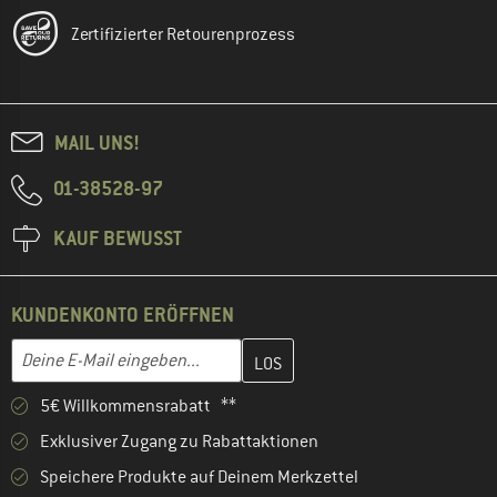
Zertifizierter Retourenprozess
MAIL UNS!
01-38528-97
KAUF BEWUSST
KUNDENKONTO ERÖFFNEN
Gib hier deine E-Mail-Adresse ein und erstelle im nächsten Schri
E-Mail-Adresse
5€ Willkommensrabatt **
Exklusiver Zugang zu Rabattaktionen
Speichere Produkte auf Deinem Merkzettel