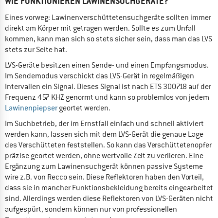
WIE FUNKTIONIEREN LAWINENSUCHGERÄTE?
Eines vorweg: Lawinenverschüttetensuchgeräte sollten immer
direkt am Körper mit getragen werden. Sollte es zum Unfall
kommen, kann man sich so stets sicher sein, dass man das LVS
stets zur Seite hat.
LVS-Geräte besitzen einen Sende- und einen Empfangsmodus.
Im Sendemodus verschickt das LVS-Gerät in regelmäßigen
Intervallen ein Signal. Dieses Signal ist nach ETS 300718 auf der
Frequenz 457 KHZ genormt und kann so problemlos von jedem
Lawinenpiepser
geortet werden.
Im Suchbetrieb, der im Ernstfall einfach und schnell aktiviert
werden kann, lassen sich mit dem LVS-Gerät die genaue Lage
des Verschütteten feststellen. So kann das Verschüttetenopfer
präzise geortet werden, ohne wertvolle Zeit zu verlieren. Eine
Ergänzung zum Lawinensuchgerät können passive Systeme
wire z.B. von Recco sein. Diese Reflektoren haben den Vorteil,
dass sie in mancher Funktionsbekleidung bereits eingearbeitet
sind. Allerdings werden diese Reflektoren von LVS-Geräten nicht
aufgespürt, sondern können nur von professionellen