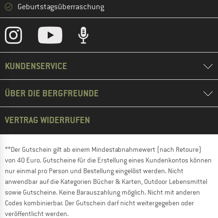
Geburtstagsüberraschung
KUNDENSERVICE
ÜBER DIE BERGFREUNDE
VERTRAG WIDERRUFEN
**Der Gutschein gilt ab einem Mindestabnahmewert (nach Retoure)
von 40 Euro. Gutscheine für die Erstellung eines Kundenkontos können
nur einmal pro Person und Bestellung eingelöst werden. Nicht
anwendbar auf die Kategorien Bücher & Karten, Outdoor Lebensmittel
sowie Gutscheine. Keine Barauszahlung möglich. Nicht mit anderen
Codes kombinierbar. Der Gutschein darf nicht weitergegeben oder
veröffentlicht werden.