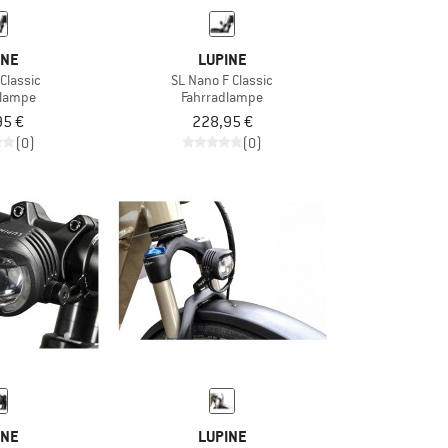
INE
LUPINE
Classic
SL Nano F Classic
dlampe
Fahrradlampe
95 €
228,95 €
(0)
(0)
INE
LUPINE