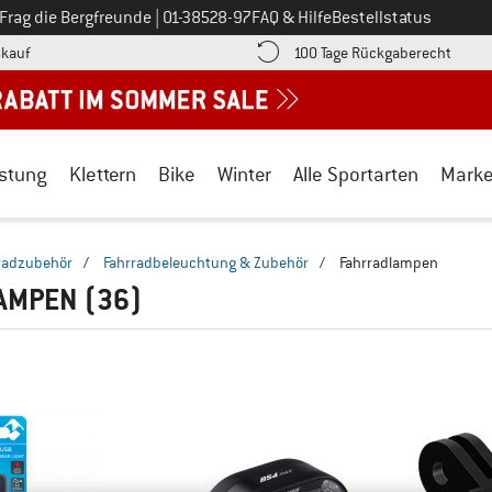
Ruf uns an unter
Frag die Bergfreunde
|
01-38528-97
FAQ & Hilfe
Bestellstatus
Finde die Zahlungs-Infos hier! Öffnet sich in einer Infobox
Gehe h
kauf
100 Tage Rückgaberecht
stung
Klettern
Bike
Winter
Alle Sportarten
Mark
radzubehör
/
Fahrradbeleuchtung & Zubehör
/
Fahrradlampen
AMPEN
(36)