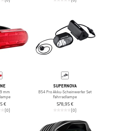
(0)
(0)
INE
SUPERNOVA
.9 mm
B54 Pro Akku-Scheinwerfer Set
dlampe
Fahrradlampe
5 €
578,95 €
(0)
(0)