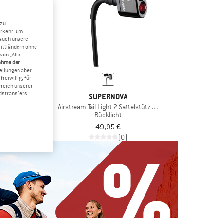
 zu
erkehr, um
 auch unsere
rittländern ohne
von „Alle
ahme der
tellungen aber
reiwillig, für
ereich unserer
dstransfers,
NOVA
SUPERNOVA
lterung
Airstream Tail Light 2 Sattelstützen Version
halter
Rücklicht
5 €
49,95 €
(0)
(0)