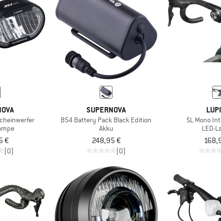
NOVA
SUPERNOVA
LUP
cheinwerfer
B54 Battery Pack Black Edition
SL Mono Int
lampe
Akku
LED-L
5 €
248,95 €
168,
(0)
(0)