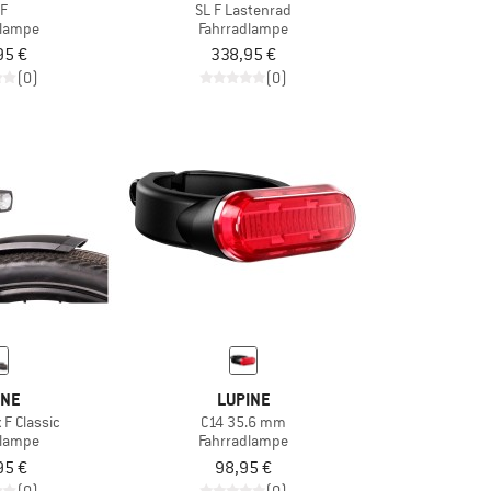
 F
SL F Lastenrad
dlampe
Fahrradlampe
95 €
338,95 €
(0)
(0)
INE
LUPINE
 F Classic
C14 35.6 mm
dlampe
Fahrradlampe
95 €
98,95 €