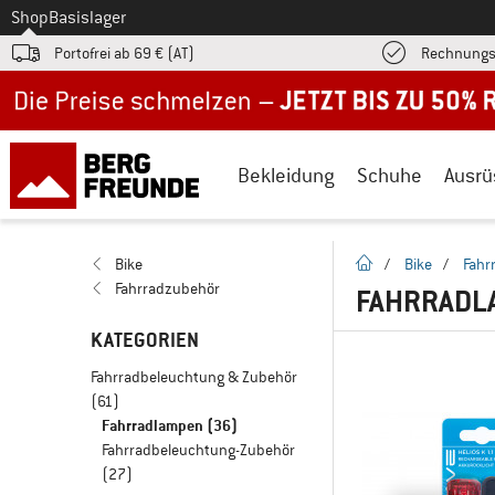
Zum
Shop
Basislager
Portofrei ab 69 € (AT)
Rechnungs
Jetzt bis zu 50% Rabatt im Sommer Sale
Bekleidung
Schuhe
Ausrü
Startseite
Bike
/
Bike
/
Fahr
Fahrradzubehör
FAHRRADL
KATEGORIEN
Fahrradbeleuchtung & Zubehör
(61)
Fahrradlampen
(36)
Fahrradbeleuchtung-Zubehör
(27)