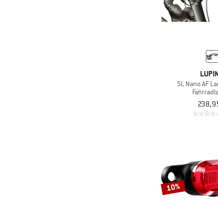
LUPI
SL Nano AF L
Fahrrad
238,9
10%