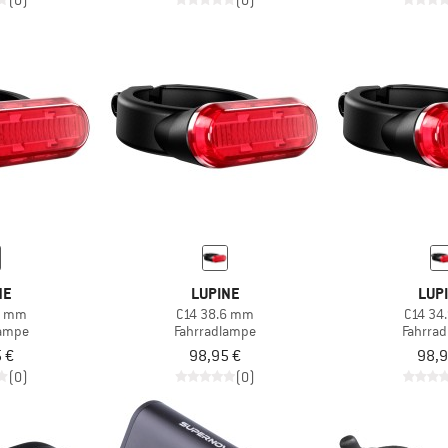
(0)
(0)
NE
LUPINE
LUP
4 mm
C14 38.6 mm
C14 34
lampe
Fahrradlampe
Fahrra
 €
98,95 €
98,9
(0)
(0)