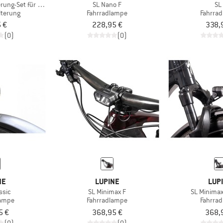
erung-Set für Redstream Pro
SL Nano F
SL
terung
Fahrradlampe
Fahrra
 €
228,95 €
338,
(0)
(0)
NE
LUPINE
LUP
ssic
SL Minimax F
SL Minimax
lampe
Fahrradlampe
Fahrra
5 €
368,95 €
368,