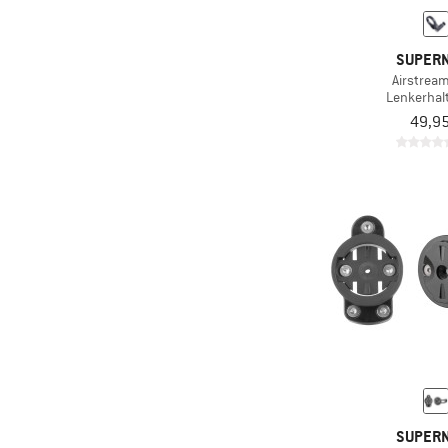
SUPER
Airstrea
Lenkerhal
49,95
SUPER