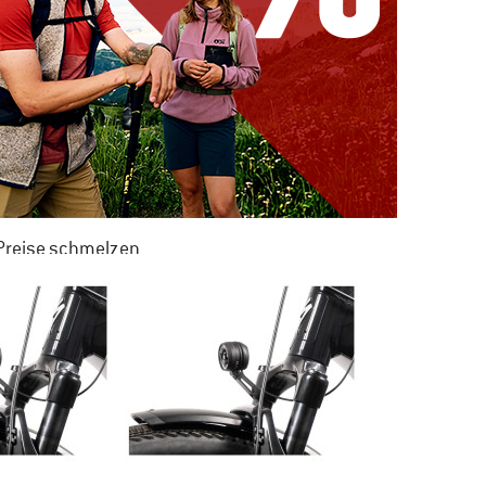
 Preise schmelzen
 ZU 50% RABATT
M SOMMER SALE