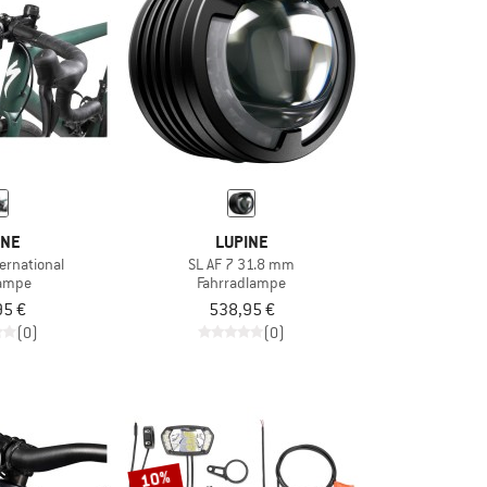
INE
LUPINE
ernational
SL AF 7 31.8 mm
ampe
Fahrradlampe
95 €
538,95 €
(0)
(0)
10%