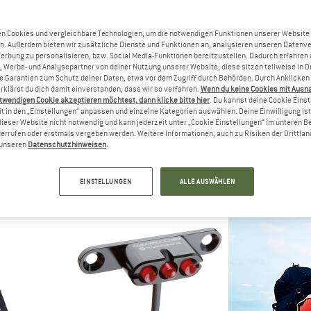
n Cookies und vergleichbare Technologien, um die notwendigen Funktionen unserer Website
n. Außerdem bieten wir zusätzliche Dienste und Funktionen an, analysieren unseren Datenv
Werbung zu personalisieren, bzw. Social Media-Funktionen bereitzustellen. Dadurch erfahren
, Werbe- und Analysepartner von deiner Nutzung unserer Website; diese sitzen teilweise in D
Garantien zum Schutz deiner Daten, etwa vor dem Zugriff durch Behörden. Durch Anklicken 
rklärst du dich damit einverstanden, dass wir so verfahren.
Wenn du keine Cookies mit Ausn
twendigen Cookie akzeptieren möchtest, dann klicke bitte hier
. Du kannst deine Cookie Eins
t in den „Einstellungen“ anpassen und einzelne Kategorien auswählen. Deine Einwilligung ist f
dieser Website nicht notwendig und kann jederzeit unter „Cookie Einstellungen“ im unteren B
errufen oder erstmals vergeben werden. Weitere Informationen, auch zu Risiken der Drittlan
VE
SUPERNOVA
SUPER
n unseren
Datenschutzhinweisen
.
 SL Rücklicht
B54 Max Lampenkopf ohne Akku
GoPro Ha
Fahrrad
 €
498,95 €
24,9
EINSTELLUNGEN
ALLE AUSWÄHLEN
(0)
(0)