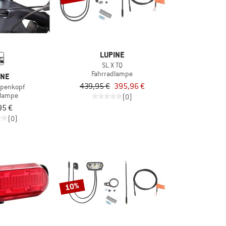
LUPINE
SL X TQ
Fahrradlampe
INE
439,95 €
395,96 €
mpenkopf
dlampe
(0)
95 €
(0)
10%