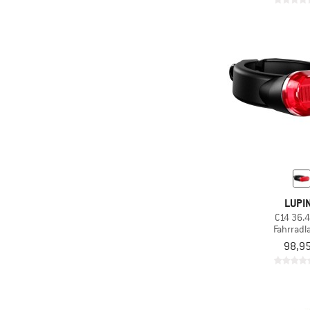
LUPI
C14 36.
Fahrrad
98,95