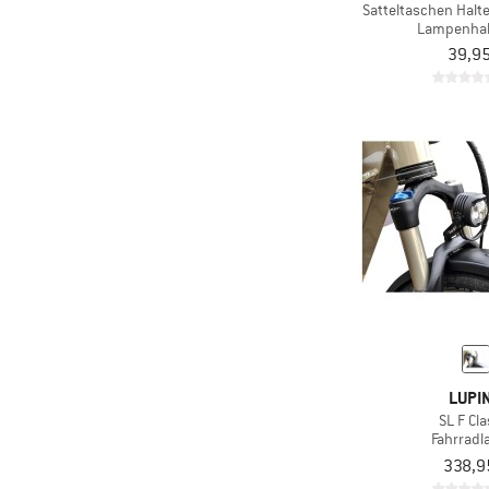
Satteltaschen Halt
Lampenhal
39,95
LUPI
SL F Cla
Fahrrad
338,9