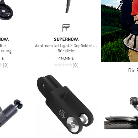
NOVA
SUPERNOVA
lter
Airstream Tail Light 2 Gepäckträger Version
terung
Rücklicht
 €
49,95 €
(0)
(0)
Die
JETZT BIS
ZU