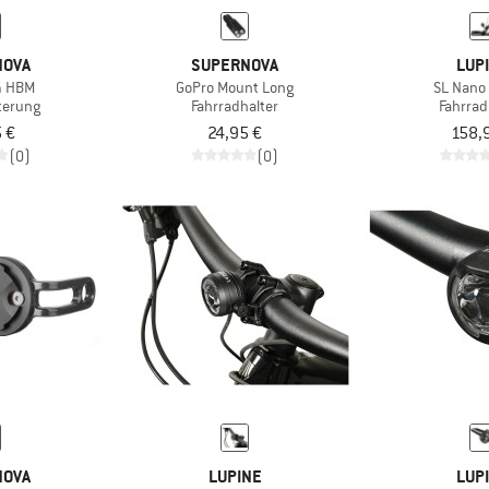
NOVA
SUPERNOVA
LUP
m HBM
GoPro Mount Long
SL Nano 
terung
Fahrradhalter
Fahrra
 €
24,95 €
158,
(0)
(0)
NOVA
LUPINE
LUP