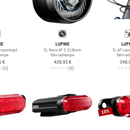
NE
LUPINE
LUP
ampenkopf
SL Nano AF 5 31.8mm
SL AF La
lampe
Fahrradlampe
Fahrra
5 €
428,95 €
348,
(0)
(0)
10%