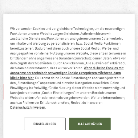
Wir verwenden Cookies und vergleichbare Technologien, um die notwendigen
Funktionen unserer Website zu gewährleisten. Außerdem bieten wir
zusätzliche Dienste und Funktionen an, analysieren unseren Datenverkehr,
um Inhalte und Werbung zu personalisieren, bzw. Social Media-Funktionen
bereitzustellen. Dadurch erfahren auch unsere Social Media-, Werbe- und
Analysepartner von deiner Nutzung unserer Website; diese sitzen teilweise in
Drittländern ohne angemessene Garantien zum Schutz deiner Daten, etwa vor
dem Zugriff durch Behörden. Durch Anklicken von „Alle auswählen“ erklärst du
dich damit einverstanden, dass wir so verfahren.
Wenn du keine Cookies mit
Ausnahme der technisch notwendigen Cookie akzeptieren möchtest, dann
klicke bitte hier
. Du kannst deine Cookie Einstellungen aber auch jederzeit in
den „Einstellungen“ anpassen und einzelne Kategorien auswählen. Deine
Einwilligung ist freiwillig, für die Nutzung dieser Website nicht notwendig und
REDUZIERTE T-SHIRTS
LAUFSCHUHE
kann jederzeit unter „Cookie Einstellungen“ im unteren Bereich unserer
Webseite widerrufen oder erstmals vergeben werden. Weitere Informationen,
auch zu Risiken der Drittlandstransfers, findest du in unseren
Datenschutzhinweisen
.
EINSTELLUNGEN
ALLE AUSWÄHLEN