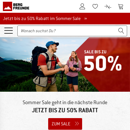
Zum Kundenkonto
Zum 
Zum Merkzettel.
Zum Produk
Jetzt bis zu 50% Rabatt im Sommer Sale
Jetzt bis zu 50% Rabatt im Sommer Sale »
Sommer Sale geht in die nächste Runde
JETZT BIS ZU 50% RABATT
ZUM SALE