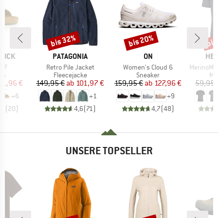
bis 32%
bis 20%
bis
Rabatt
Rabatt
Raba
MARKE
MARKE
MA
TOCK
PATAGONIA
ON
HEB
Artikel
Artikel
Artikel
 BF
Retro Pile Jacket
Women's Cloud 6
MerinoMix150 Pi
tgruppe
Produktgruppe
Produktgruppe
Pr
en
Fleecejacke
Sneaker
Me
eis
duzierter Preis
Preis
reduzierter Preis
Preis
reduzierter Preis
71,96 €
149,95 €
ab
101,97 €
159,95 €
ab
127,96 €
59,95 
+
6
+
1
+
9
,8
(
20
)
4,6
(
71
)
4,7
(
48
)
UNSERE TOPSELLER