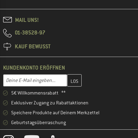
MAIL UNS!
01-38528-97
KAUF BEWUSST
KUNDENKONTO ERÖFFNEN
Gib hier deine E-Mail-Adresse ein und erstelle im nächsten Schri
E-Mail-Adresse
5€ Willkommensrabatt **
Exklusiver Zugang zu Rabattaktionen
Speichere Produkte auf Deinem Merkzettel
Geburtstagsüberraschung