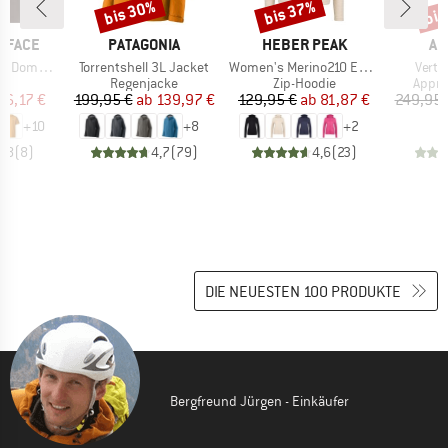
bis 30%
bis 37%
bis
Rabatt
Rabatt
Raba
MARKE
MARKE
MA
 FACE
PATAGONIA
HEBER PEAK
AR
Artikel
Artikel
Artike
hort Sleeve
Torrentshell 3L Jacket
Women's Merino210 EvergreenHe. Zip Hoody
Verte
ktgruppe
Produktgruppe
Produktgruppe
Produ
t
Regenjacke
Zip-Hoodie
Appr
eis
duzierter Preis
Preis
reduzierter Preis
Preis
reduzierter Preis
16,17 €
199,95 €
ab
139,97 €
129,95 €
ab
81,87 €
249,95 
+
10
+
8
+
2
4,8
(
8
)
4,7
(
79
)
4,6
(
23
)
DIE NEUESTEN 100 PRODUKTE
Bergfreund Jürgen - Einkäufer