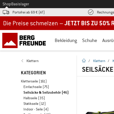
Zum
Shop
Basislager
Portofrei ab 69 € (AT)
Rechnungs
Jetzt bis zu 50% Rabatt im Sommer Sale
Bekleidung
Schuhe
Ausrü
Startseite
Klettern
/
Klettern
/
K
SEILSÄCKE
KATEGORIEN
Kletterseile
(161)
Einfachseile
(75)
Seilsäcke & Seilzubehör
(46)
Halbseile
(35)
Statikseile
(12)
Indoor - Seile
(4)