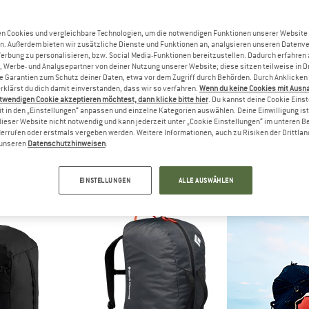
n Cookies und vergleichbare Technologien, um die notwendigen Funktionen unserer Website
38%
40%
n. Außerdem bieten wir zusätzliche Dienste und Funktionen an, analysieren unseren Datenv
Werbung zu personalisieren, bzw. Social Media-Funktionen bereitzustellen. Dadurch erfahren
, Werbe- und Analysepartner von deiner Nutzung unserer Website; diese sitzen teilweise in D
Garantien zum Schutz deiner Daten, etwa vor dem Zugriff durch Behörden. Durch Anklicken 
rklärst du dich damit einverstanden, dass wir so verfahren.
Wenn du keine Cookies mit Ausn
twendigen Cookie akzeptieren möchtest, dann klicke bitte hier
. Du kannst deine Cookie Eins
t in den „Einstellungen“ anpassen und einzelne Kategorien auswählen. Deine Einwilligung ist f
dieser Website nicht notwendig und kann jederzeit unter „Cookie Einstellungen“ im unteren B
errufen oder erstmals vergeben werden. Weitere Informationen, auch zu Risiken der Drittlan
RID
BLUE ICE
STO
n unseren
Datenschutzhinweisen
.
nde Edition
Koala Rope Bag
KlippaSt. 
ck
Seilsack
Seil
8,71 €
44,95 €
27,87 €
14,95 €
EINSTELLUNGEN
ALLE AUSWÄHLEN
,7
(177)
4,5
(6)