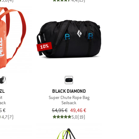
5,0
(4)
4,4
(23)
10%
ZL
BLACK DIAMOND
it
Super Chute Rope Bag
sack
Seilsack
5 €
54,95 €
49,46 €
4,7
(7)
5,0
(19)