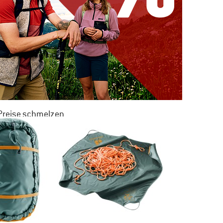
 Preise schmelzen
 ZU 50% RABATT
M SOMMER SALE