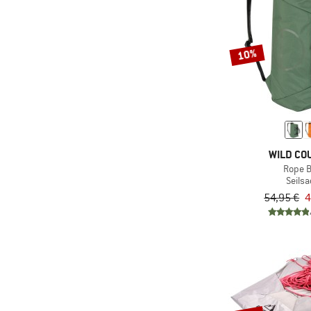
10%
WILD CO
Rope 
Seilsa
54,95 €
4