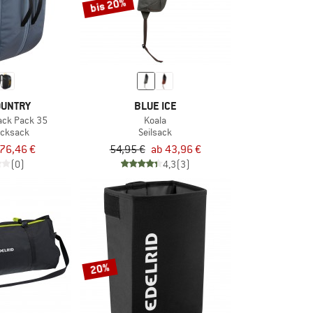
bis 20%
OUNTRY
BLUE ICE
ck Pack 35
Koala
ucksack
Seilsack
76,46 €
54,95 €
ab 43,96 €
(0)
4,3
(3)
20%