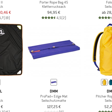
II
Porter Rope Bag 45
Folio
ck
Kletterrucksack
Seil
0,46 €
94,95 €
ab 28
4,7
(19)
4,5
(2)
ZL
DMM
D
ProPad+ Edge Mat
Pitcher Ro
ck
Seilschutzmatte
Seil
 €
127,25 €
52,2