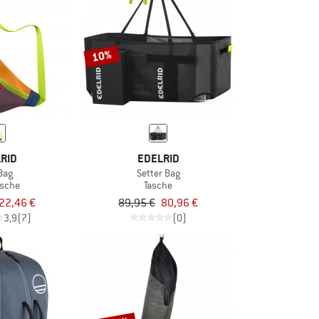
10%
RID
EDELRID
 Bag
Setter Bag
asche
Tasche
22,46 €
89,95 €
80,96 €
3,9
(7)
(0)