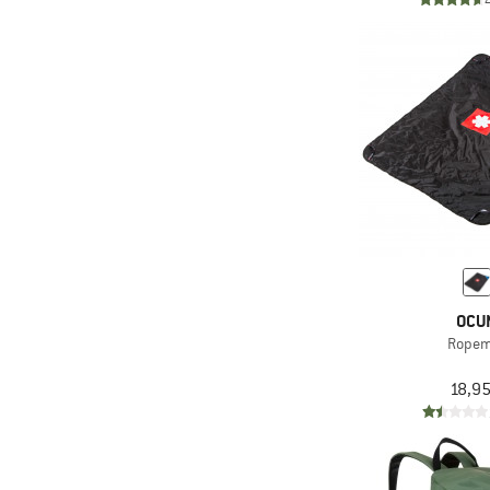
OCU
Ropem
18,95