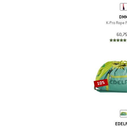
DM
K-Pro Rope 
60,75
10%
EDEL