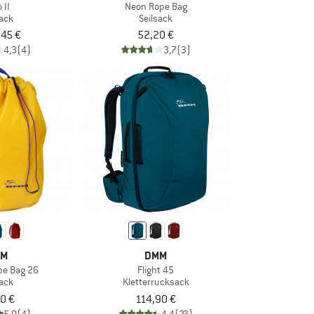
 II
Neon Rope Bag
sack
Seilsack
,45 €
52,20 €
4,3
(4)
3,7
(3)
MM
DMM
pe Bag 26
Flight 45
sack
Kletterrucksack
0 €
114,90 €