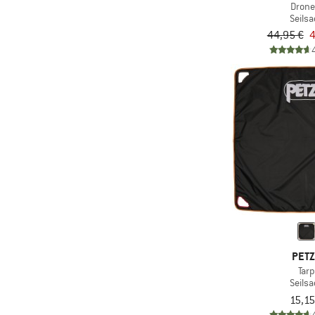
Drone 
Seilsa
44,95 €
4
PET
Tarp
Seilsa
15,15