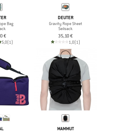
TER
DEUTER
Rope Bag
Gravity Rope Sheet
sack
Seilsack
0 €
35,10 €
5,0
(1)
1,0
(1)
AL
MAMMUT