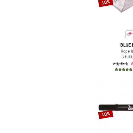
10%
BLUE 
Rope T
Seilsa
29,95 €
2
10%