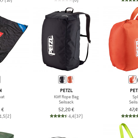
4,7
(16)
(0)
N
PETZL
PET
at
Kliff Rope Bag
Spl
Seilsack
Seil
 €
52,20 €
47,4
1,5
(2)
4,4
(37)