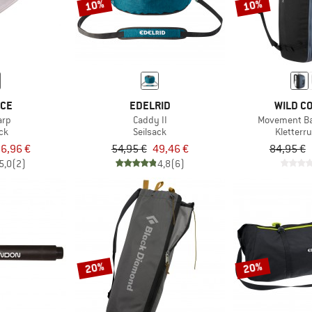
10%
10%
ICE
EDELRID
WILD C
arp
Caddy II
Movement Ba
ck
Seilsack
Kletterr
6,96 €
54,95 €
49,46 €
84,95 €
5,0
(2)
4,8
(6)
20%
20%