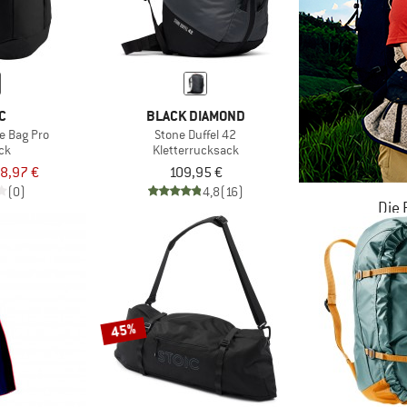
C
BLACK DIAMOND
e Bag Pro
Stone Duffel 42
ck
Kletterrucksack
8,97 €
109,95 €
(0)
4,8
(16)
Die
JETZT BIS
ZU
45%