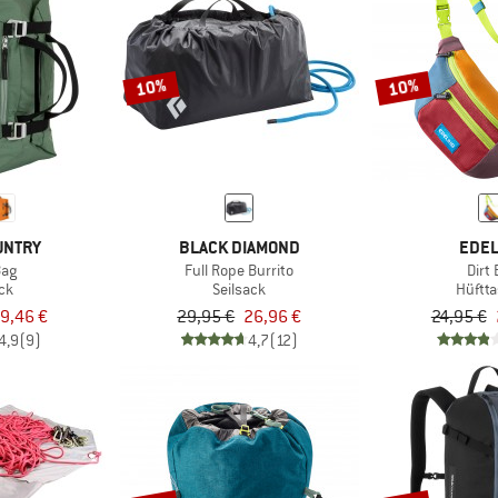
10%
10%
UNTRY
BLACK DIAMOND
EDEL
Bag
Full Rope Burrito
Dirt
ck
Seilsack
Hüftt
9,46 €
29,95 €
26,96 €
24,95 €
4,9
(9)
4,7
(12)