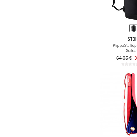
(2)
Metolius
& mehr
Nur rabattierte Produkte
(1)
Ocun
& mehr
(2)
Ortovox
(3)
Petzl
STOI
(1)
KlippaSt. Rop
Samaya
Seilsa
(2)
Snap
64,95 €
3
(3)
Stoic
(1)
Tendon
(2)
Wild Country