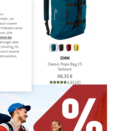
 zu
erkehr, um
 auch unsere
rittländern ohne
von „Alle
ahme der
tellungen aber
reiwillig, für
ereich unserer
dstransfers,
IC
DMM
Rope Tarp
Classic Rope Bag 25
sack
Seilsack
8,97 €
68,35 €
(0)
4,8
(20)