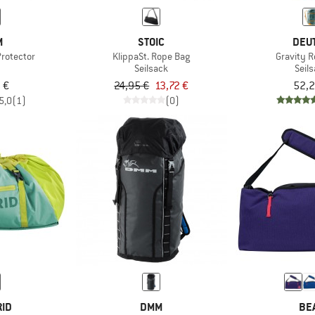
M
STOIC
DEU
Protector
KlippaSt. Rope Bag
Gravity 
Seilsack
Seil
 €
24,95 €
13,72 €
52,2
5,0
(1)
(0)
RID
DMM
BE