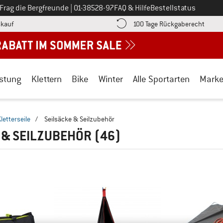
Ruf uns an unter
Frag die Bergfreunde
|
01-38528-97
FAQ & Hilfe
Bestellstatus
Finde die Zahlungs-Infos hier! Öffnet sich in einer Infobox
Gehe h
kauf
100 Tage Rückgaberecht
stung
Klettern
Bike
Winter
Alle Sportarten
Mark
letterseile
/
Seilsäcke & Seilzubehör
 & SEILZUBEHÖR
(46)