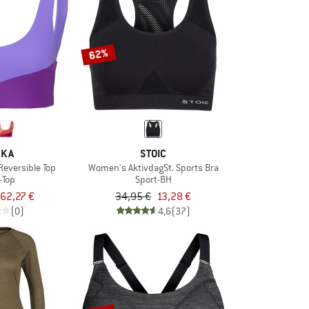
62%
SKA
STOIC
eversible Top
Women's AktivdagSt. Sports Bra
i-Top
Sport-BH
62,27 €
34,95 €
13,28 €
(0)
4,6
(37)