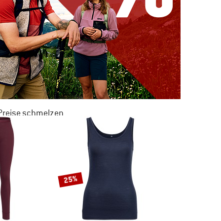
 Preise schmelzen
 ZU 50% RABATT
M SOMMER SALE
25%