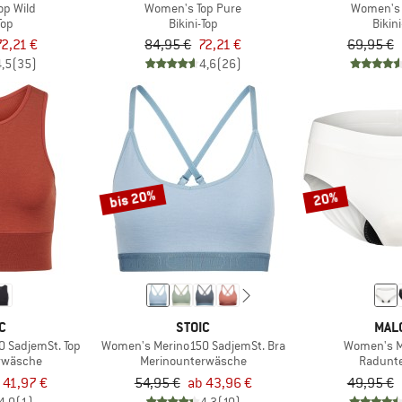
op Wild
Women's Top Pure
Women's T
Top
Bikini-Top
Bikin
72,21 €
84,95 €
72,21 €
69,95 €
4,5
(35)
4,6
(26)
bis 20%
20%
C
STOIC
MAL
 SadjemSt. Top
Women's Merino150 SadjemSt. Bra
Women's 
rwäsche
Merinounterwäsche
Radunt
 41,97 €
54,95 €
ab 43,96 €
49,95 €