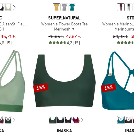
C
SUPER.NATURAL
STO
AlsenSt. Flexible Bra
Women's Flower Boots Tee
Women's Merino1
-BH
Merinoshirt
Merinount
 46,71 €
79,95 €
47,97 €
84,95 €
a
4,6
(15)
4,7
(15)
15%
15%
KA
INASKA
INA