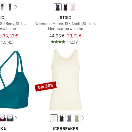
IC
STOIC
80 BengtSt. Long Pants
Women's Merino135 AnebySt. Tank
erwäsche
Merinounterwäsche
b 36,53 €
44,95 €
33,71 €
4,5
(41)
4,1
(7)
bis 30%
SKA
ICEBREAKER