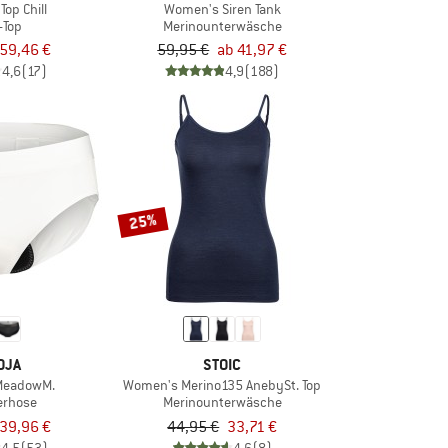
op Chill
Women's Siren Tank
i-Top
Merinounterwäsche
59,46 €
59,95 €
ab 41,97 €
4,6
(17)
4,9
(188)
25%
OJA
STOIC
MeadowM.
Women's Merino135 AnebySt. Top
erhose
Merinounterwäsche
39,96 €
44,95 €
33,71 €