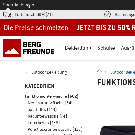
Zum
Shop
Basislager
Portofrei ab 69 € (AT)
Rechnungs
Jetzt bis zu 50% Rabatt im Sommer Sale
Bekleidung
Schuhe
Ausrü
Startseite
Outdoor Bekleidung
/
Outdoor Bekl
FUNKTION
KATEGORIEN
Funktionsunterwäsche
(682)
Merinounterwäsche
(341)
Sport-BHs
(144)
Radunterwäsche
(74)
Unterhosen
(136)
Kunstfaserunterwäsche
(126)