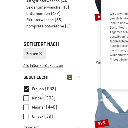
Alltagsunterwäsche
(44)
Seidenunterwäsche
(43)
Unterhemden
(177)
bis 30%
Wir verwende
gewährleiste
Skiunterwäsche
(65)
Inhalte und 
Kompressionswäsche
(1)
Social Media-
angemessene 
auswählen“ e
technisch no
GEFILTERT NACH
auch jederzei
die Nutzung 
Frauen
Webseite wid
STOI
findest du i
Women's Merino150
Alle Filter zurücksetzen
Merinounte
34,95 €
ab
GESCHLECHT
1
(682)
Frauen
(302)
Kinder
(448)
Männer
(39)
Unisex
37%