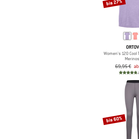
bis 27%
(1)
Rafiki
(3)
Rapha
(1)
Rehall
(1)
Reiff
ORTO
(1)
Roxy
Women's 120 Cool Te
Merinos
(5)
Salewa
69,95 €
ab
(2)
Salomon
(3)
Santini
(5)
Schöffel
(2)
Scott
(16)
Smartwool
bis 60%
(2)
Sportalm
(4)
Sportful
(53)
Stoic