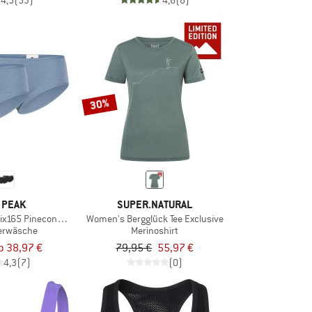
4,5
(53)
4,6
(8)
30%
 PEAK
SUPER.NATURAL
x165 PineconeHe. Hipster 2-Pack
Women's Bergglück Tee Exclusive
erwäsche
Merinoshirt
b 38,97 €
79,95 €
55,97 €
4,3
(7)
(0)