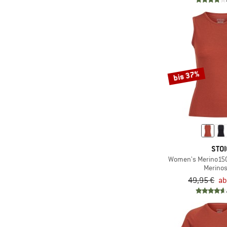
(4)
INASKA
(33)
Joha
(16)
Kari Traa
(4)
La Sportiva
bis 37%
(15)
Löffler
(1)
Maier Sports
(4)
Maloja
(2)
Mammut
(4)
Mandala
STOI
Women's Merino150
(2)
Martini
Merinos
(1)
Mavic
49,95 €
ab
(15)
Mons Royale
(3)
Nalini
(2)
New Balance