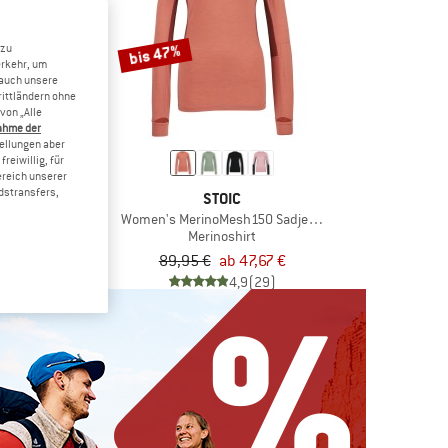
bis 47%
 zu
erkehr, um
 auch unsere
rittländern ohne
von „Alle
ahme der
tellungen aber
reiwillig, für
ereich unserer
dstransfers,
ATURAL
STOIC
elglück Tee
Women's MerinoMesh150 SadjemSt. L/S
shirt
Merinoshirt
47,97 €
89,95 €
ab 47,67 €
4,8
(12)
4,9
(29)