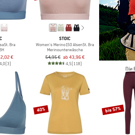
C
STOIC
saSt. Bra
Women's Merino150 AlsenSt. Bra
-BH
Merinounterwäsche
2,02 €
54,95 €
ab 43,96 €
4,0
(3)
4,5
(118)
Die
JETZT BIS
ZU
bis 57%
40%