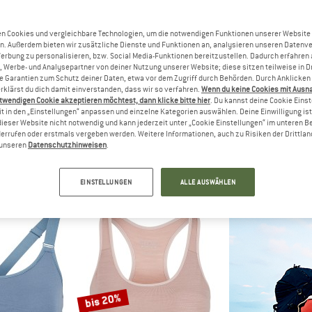
bis 30%
n Cookies und vergleichbare Technologien, um die notwendigen Funktionen unserer Website
40%
n. Außerdem bieten wir zusätzliche Dienste und Funktionen an, analysieren unseren Datenv
Werbung zu personalisieren, bzw. Social Media-Funktionen bereitzustellen. Dadurch erfahren
, Werbe- und Analysepartner von deiner Nutzung unserer Website; diese sitzen teilweise in D
Garantien zum Schutz deiner Daten, etwa vor dem Zugriff durch Behörden. Durch Anklicken 
rklärst du dich damit einverstanden, dass wir so verfahren.
Wenn du keine Cookies mit Ausn
twendigen Cookie akzeptieren möchtest, dann klicke bitte hier
. Du kannst deine Cookie Eins
t in den „Einstellungen“ anpassen und einzelne Kategorien auswählen. Deine Einwilligung ist f
dieser Website nicht notwendig und kann jederzeit unter „Cookie Einstellungen“ im unteren B
errufen oder erstmals vergeben werden. Weitere Informationen, auch zu Risiken der Drittlan
C
STOIC
SUPER.N
n unseren
Datenschutzhinweisen
.
 AlsenSt. Brief
Women's Merino150 AlsenSt. Hipster
Women's Gipf
rwäsche
Merinounterwäsche
Merino
 24,47 €
39,95 €
ab 27,97 €
79,95 €
EINSTELLUNGEN
ALLE AUSWÄHLEN
4,8
(44)
4,7
(82)
bis 20%