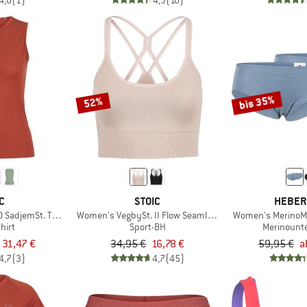
4,0
(1)
4,3
(10)
bis 35%
52%
C
STOIC
HEBER
 SadjemSt. Tank
Women's VegbySt. II Flow Seamless Bra
Women's MerinoMi
hirt
Sport-BH
Merinount
 31,47 €
34,95 €
16,78 €
59,95 €
a
4,7
(3)
4,7
(45)