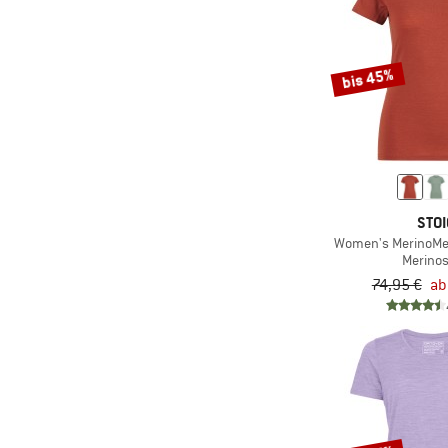
(1)
Nike
(1)
NNormal
bis 45%
(1)
Norrøna
(1)
Ocun
(45)
Odlo
(6)
On
STOI
(26)
Ortovox
Women's MerinoMe
(1)
P.A.C.
Merinos
74,95 €
ab
(22)
Patagonia
(4)
PEPPERMINT
(2)
Picture
(2)
POC
(2)
Protest
(4)
Q36.5