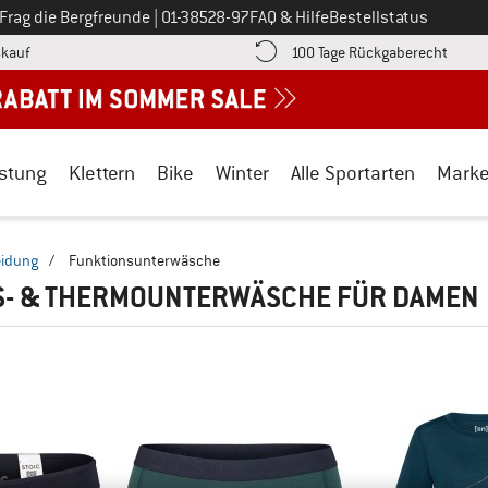
Ruf uns an unter
Frag die Bergfreunde
|
01-38528-97
FAQ & Hilfe
Bestellstatus
Finde die Zahlungs-Infos hier! Öffnet sich in einer Infobox
Gehe h
kauf
100 Tage Rückgaberecht
stung
Klettern
Bike
Winter
Alle Sportarten
Mark
eidung
/
Funktionsunterwäsche
S- & THERMOUNTERWÄSCHE FÜR DAMEN