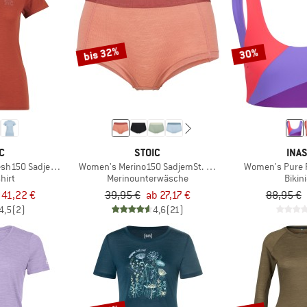
bis 32%
30%
C
STOIC
INA
sh150 SadjemSt. S/S
Women's Merino150 SadjemSt. Hipster
Women's Pure R
hirt
Merinounterwäsche
Bikin
 41,22 €
39,95 €
ab 27,17 €
88,95 €
4,5
(2)
4,6
(21)