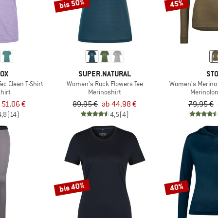
bis 50%
45%
VOX
SUPER.NATURAL
STO
c Clean T-Shirt
Women's Rock Flowers Tee
Women's Merino1
hirt
Merinoshirt
Merinolo
 51,06 €
89,95 €
ab 44,98 €
79,95 €
4,8
(14)
4,5
(4)
bis 40%
40%