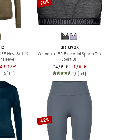
20%
IC
ORTOVOX
35 HovaSt. L/S
Women's 150 Essential Sports Top
ngsleeve
Sport-BH
43,97 €
64,95 €
51,96 €
4,5
(11)
4,6
(54)
42%