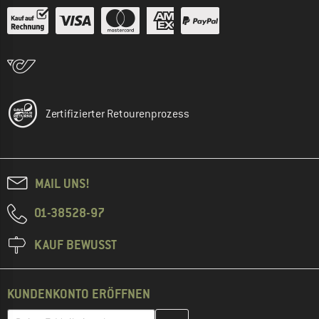
Zertifizierter Retourenprozess
MAIL UNS!
01-38528-97
KAUF BEWUSST
KUNDENKONTO ERÖFFNEN
Gib hier deine E-Mail-Adresse ein und erstelle im nächsten Schri
E-Mail-Adresse