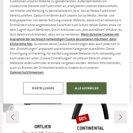
Funktionen unserer Website zu gewährleisten. Außerdem bieten wir
zusätzliche Dienste und Funktionen an, analysieren unseren Datenverkehr,
um Inhalte und Werbung zu personalisieren, bzw. Social Media-Funktionen
bereitzustellen. Dadurch erfahren auch unsere Social Media-, Werbe- und
Analysepartner von deiner Nutzung unserer Website; diese sitzen teilweise in
SIXPACK RACING
SIXPACK RACING
Drittländern ohne angemessene Garantien zum Schutz deiner Daten, etwa vor
Vertic Bash Guard
Millenium Kettenführung
dem Zugriff durch Behörden. Durch Anklicken von „Alle auswählen“ erklärst du
dich damit einverstanden, dass wir so verfahren.
Wenn du keine Cookies mit
Kettenblattschutz
Kettenführung
Ausnahme der technisch notwendigen Cookie akzeptieren möchtest, dann
59,95 €
47,96 €
119,95 €
95,96 €
klicke bitte hier
. Du kannst deine Cookie Einstellungen aber auch jederzeit in
(0)
(0)
den „Einstellungen“ anpassen und einzelne Kategorien auswählen. Deine
Einwilligung ist freiwillig, für die Nutzung dieser Website nicht notwendig und
kann jederzeit unter „Cookie Einstellungen“ im unteren Bereich unserer
Webseite widerrufen oder erstmals vergeben werden. Weitere Informationen,
auch zu Risiken der Drittlandstransfers, findest du in unseren
BELIEBTESTE PRODUKTE IN FAHRRADTEILE
Datenschutzhinweisen
.
EINSTELLUNGEN
ALLE AUSWÄHLEN
50%
Rabatt
MARKE
ORTLIEB
E
MARKE
M
N
CONTINENTAL
O
Artikel
Thru Axle M6-Connector