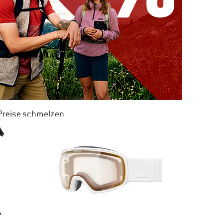
 Preise schmelzen
 ZU 50% RABATT
M SOMMER SALE