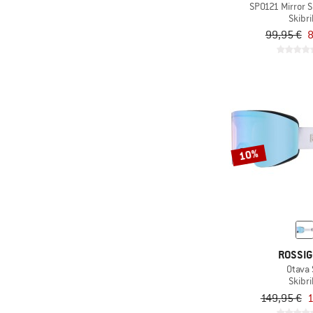
(22)
Salomon
SP0121 Mirror S
Skibri
(9)
Scott
99,95 €
8
(1)
Silva
(31)
Smith
(5)
Stoic
(12)
Sweet Protection
(6)
Toko
10%
(10)
Uvex
(1)
Whistler
ROSSI
Otava
Skibri
149,95 €
1