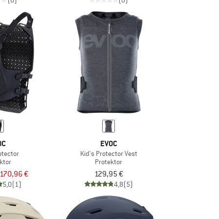
(0)
(0)
OC
EVOC
otector
Kid's Protector Vest
ktor
Protektor
170,96 €
129,95 €
5,0
(1)
4,8
(5)