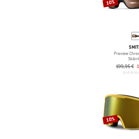
10%
SMI
Preview Chr
Skibri
199,95 €
1
10%