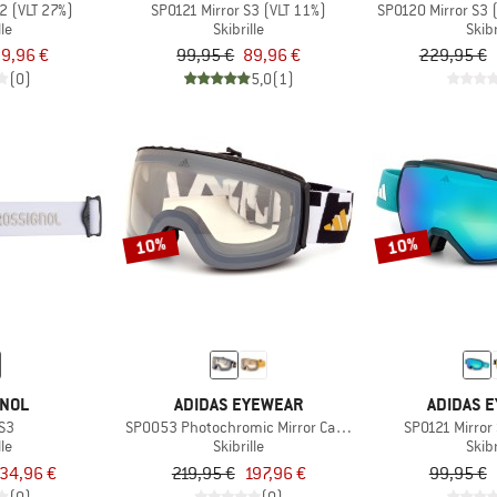
2 (VLT 27%)
SP0121 Mirror S3 (VLT 11%)
SP0120 Mirror S3 
lle
Skibrille
Skibr
9,96 €
99,95 €
89,96 €
229,95 €
(0)
5,0
(1)
10%
10%
GNOL
ADIDAS EYEWEAR
ADIDAS 
 S3
SP0053 Photochromic Mirror Cat. 1-4
SP0121 Mirror
lle
Skibrille
Skibr
34,96 €
219,95 €
197,96 €
99,95 €