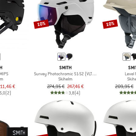
10%
10%
TH
SMITH
SMI
MIPS
Survey Photochromic S1-S2 (VLT 30-50%)
Level
lm
Skihelm
Skih
11,46 €
274,95 €
247,46 €
209,95 €
5,0
(2)
3,8
(4)