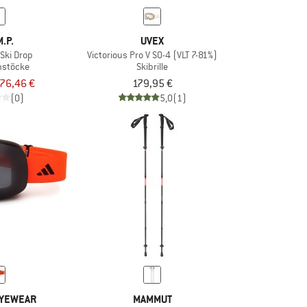
M.P.
UVEX
Ski Drop
Victorious Pro V S0-4 (VLT 7-81%)
nstöcke
Skibrille
76,46 €
179,95 €
(0)
5,0
(1)
EYEWEAR
MAMMUT