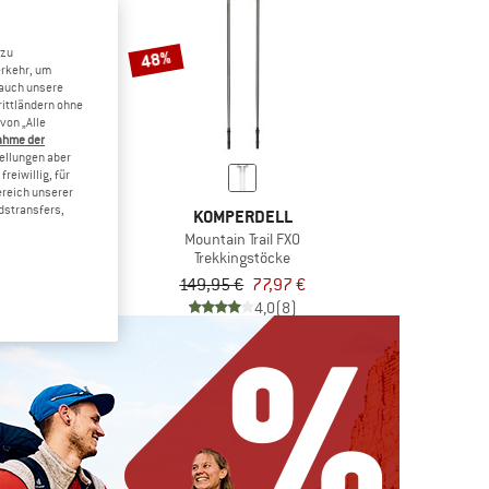
 zu
48%
erkehr, um
 auch unsere
rittländern ohne
von „Alle
ahme der
tellungen aber
reiwillig, für
ereich unserer
dstransfers,
RDELL
KOMPERDELL
il Carbon
Mountain Trail FXO
gstöcke
Trekkingstöcke
112,46 €
149,95 €
77,97 €
4,7
(49)
4,0
(8)