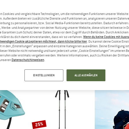
n Cookies und vergleichbare Technologien, um die notwendigen Funktionen unserer Website
47%
25%
n. Außerdem bieten wir zusätzliche Dienste und Funktionen an, analysieren unseren Datenv
Werbung zu personalisieren, bzw. Social Media-Funktionen bereitzustellen. Dadurch erfahren
, Werbe- und Analysepartner von deiner Nutzung unserer Website; diese sitzen teilweise in D
Garantien zum Schutz deiner Daten, etwa vor dem Zugriff durch Behörden. Durch Anklicken 
rklärst du dich damit einverstanden, dass wir so verfahren.
Wenn du keine Cookies mit Ausn
twendigen Cookie akzeptieren möchtest, dann klicke bitte hier
. Du kannst deine Cookie Eins
t in den „Einstellungen“ anpassen und einzelne Kategorien auswählen. Deine Einwilligung ist f
dieser Website nicht notwendig und kann jederzeit unter „Cookie Einstellungen“ im unteren B
errufen oder erstmals vergeben werden. Weitere Informationen, auch zu Risiken der Drittlan
C
STOIC
KOMPE
n unseren
Datenschutzhinweisen
.
St.
AllTrailSt. Carbon
Speed Tra
stöcke
Trekkingstöcke
Trekkin
 37,77 €
119,95 €
63,57 €
149,95 €
EINSTELLUNGEN
ALLE AUSWÄHLEN
4,2
(12)
(0)
25%