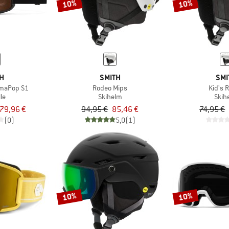
10%
10%
TH
SMITH
SMI
omaPop S1
Rodeo Mips
Kid's 
lle
Skihelm
Skih
79,96 €
94,95 €
85,46 €
74,95 €
(0)
5,0
(1)
10%
10%