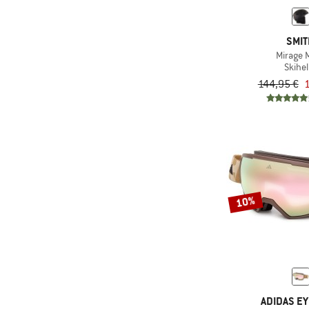
(17)
Giro
(3)
Grivel
SMI
(13)
Head
Mirage 
Skihe
(12)
Julbo
144,95 €
1
(6)
Kohla
(8)
Komperdell
(7)
Leki
(2)
Mammut
(1)
Nikwax
10%
(7)
Oakley
(1)
Petzl
(20)
POC
(4)
Pomoca
(7)
Rossignol
ADIDAS E