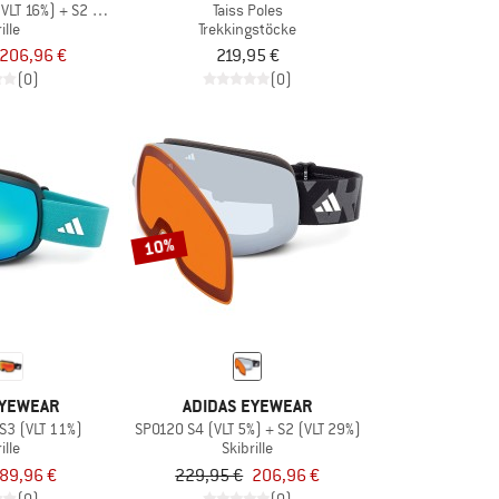
(VLT 16%) + S2 (VLT 29%)
Taiss Poles
ille
Trekkingstöcke
206,96 €
219,95 €
(0)
(0)
10%
EYEWEAR
ADIDAS EYEWEAR
 S3 (VLT 11%)
SP0120 S4 (VLT 5%) + S2 (VLT 29%)
ille
Skibrille
89,96 €
229,95 €
206,96 €