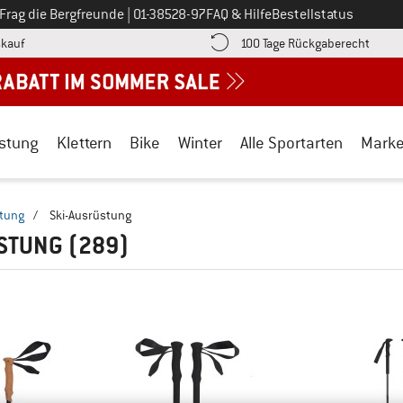
Ruf uns an unter
Frag die Bergfreunde
|
01-38528-97
FAQ & Hilfe
Bestellstatus
Finde die Zahlungs-Infos hier! Öffnet sich in einer Infobox
Gehe h
kauf
100 Tage Rückgaberecht
stung
Klettern
Bike
Winter
Alle Sportarten
Mark
tung
/
Ski-Ausrüstung
ÜSTUNG
(289)