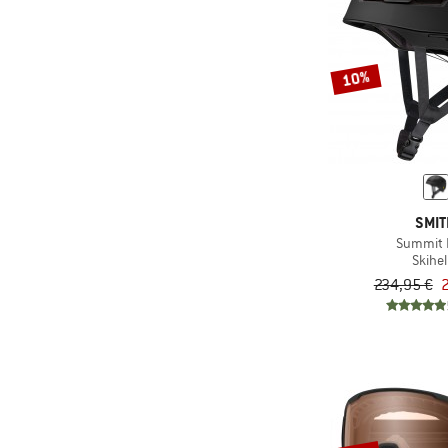
10%
SMI
Summit 
Skihe
234,95 €
2