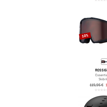
10%
ROSSI
Essentia
Skibri
119,95 €
1