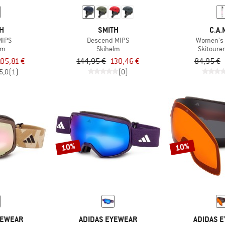
TH
SMITH
C.A.
MIPS
Descend MIPS
Women's 
lm
Skihelm
Skitoure
05,81 €
144,95 €
130,46 €
84,95 €
5,0
(1)
(0)
10%
10%
YEWEAR
ADIDAS EYEWEAR
ADIDAS 