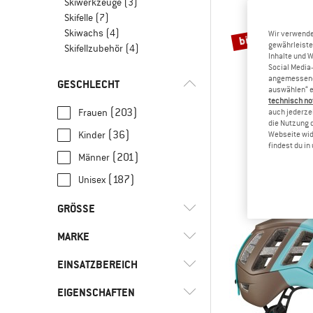
Skiwerkzeuge
(3)
Skifelle
(7)
Skiwachs
(4)
bis 40%
Wir verwende
gewährleiste
Skifellzubehör
(4)
Inhalte und 
Social Media-
angemessene 
GESCHLECHT
auswählen“ e
technisch no
(203)
Frauen
auch jederzei
die Nutzung 
(36)
Kinder
Webseite wid
STOI
findest du i
AllTrail
(201)
Männer
Trekking
(187)
Unisex
59,95 €
ab
GRÖSSE
MARKE
XXS
XS
S
M
L
EINSATZBEREICH
XL
XXL
122
128
140
EIGENSCHAFTEN
(2)
Alpinklettern
164
46 CM
48 CM
49 CM