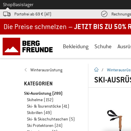
Zum
Shop
Basislager
Portofrei ab 69 € (AT)
Rechnungs
Jetzt bis zu 50% Rabatt im Sommer Sale
Bekleidung
Schuhe
Ausrü
Startseite
Winterausrüstung
/
Winterausrüs
SKI-AUSR
KATEGORIEN
Ski-Ausrüstung
(289)
Skihelme
(152)
Ski- & Tourenstöcke
(41)
Skibrillen
(49)
Ski- & Skischuhtaschen
(5)
Ski Protektoren
(24)