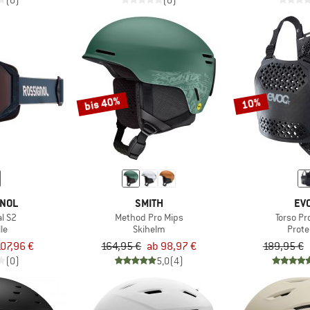
(0)
(0)
bis 40%
10%
GNOL
SMITH
EV
l S2
Method Pro Mips
Torso Pr
lle
Skihelm
Prote
07,96 €
164,95 €
ab 98,97 €
189,95 €
(0)
5,0
(4)