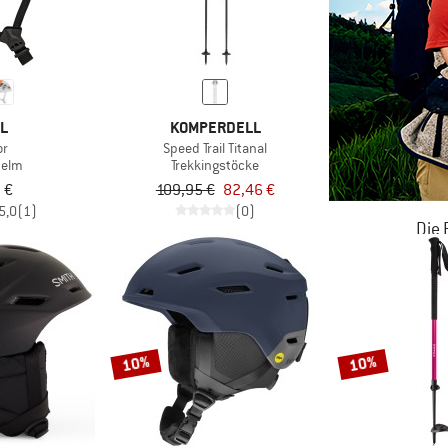
ZL
KOMPERDELL
or
Speed Trail Titanal
helm
Trekkingstöcke
 €
109,95 €
82,46 €
5,0
(1)
(0)
Die
JETZT BIS
ZU
10%
10%