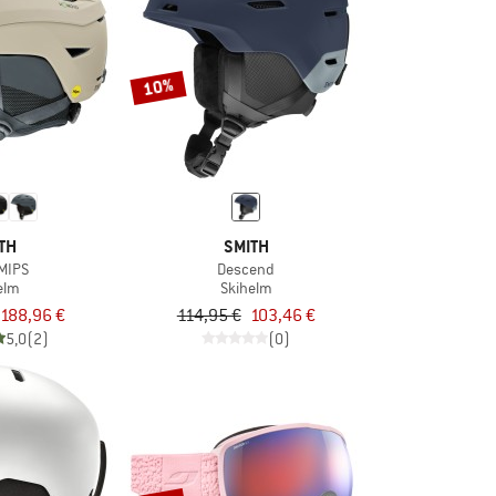
10%
TH
SMITH
 MIPS
Descend
elm
Skihelm
188,96 €
114,95 €
103,46 €
5,0
(2)
(0)