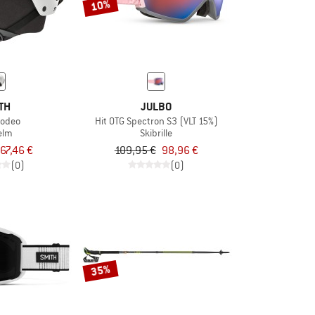
10%
TH
JULBO
Rodeo
Hit OTG Spectron S3 (VLT 15%)
elm
Skibrille
67,46 €
109,95 €
98,96 €
(0)
(0)
35%