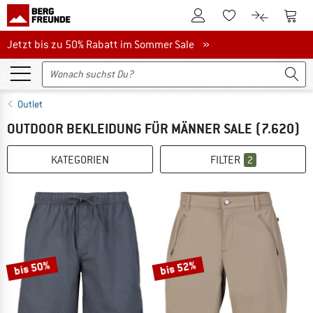
Zum Kundenkonto
Zum 
Zum Merkzettel.
Zum Produk
Jetzt bis zu 50% Rabatt im Sommer Sale
Jetzt bis zu 50% Rabatt im Sommer Sale »
Outlet
OUTDOOR BEKLEIDUNG FÜR MÄNNER SALE
(7.620)
KATEGORIEN
FILTER
2
bis 50%
bis 52%