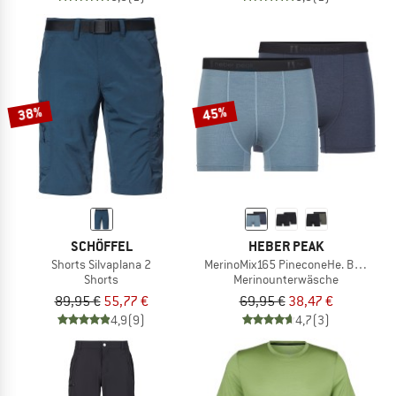
38%
45%
SCHÖFFEL
HEBER PEAK
Shorts Silvaplana 2
MerinoMix165 PineconeHe. Boxer 2-P
Shorts
Merinounterwäsche
89,95 €
55,77 €
69,95 €
38,47 €
4,9
(9)
4,7
(3)