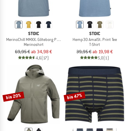
STOIC
STOIC
MerinoChill MMXX. Göteborg Print Tee
Hemp30 AmalSt. Print Tee
Merinoshirt
T-Shirt
69,95 €
ab 34,98 €
39,95 €
ab 19,98 €
4,6
(17)
5,0
(1)
bis 20%
bis 47%