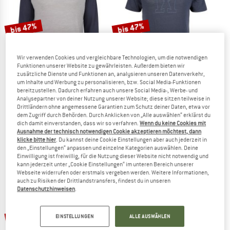
bis 47%
bis 47%
Wir verwenden Cookies und vergleichbare Technologien, um die notwendigen
Funktionen unserer Website zu gewährleisten. Außerdem bieten wir
zusätzliche Dienste und Funktionen an, analysieren unseren Datenverkehr,
um Inhalte und Werbung zu personalisieren, bzw. Social Media-Funktionen
bereitzustellen. Dadurch erfahren auch unsere Social Media-, Werbe- und
Analysepartner von deiner Nutzung unserer Website; diese sitzen teilweise in
HEBER PEAK
HEBER PEAK
Drittländern ohne angemessene Garantien zum Schutz deiner Daten, etwa vor
MerinoCool165 EvergreenHe. L/S
MerinoMix150 PineconeHe. Logo T-Sh
dem Zugriff durch Behörden. Durch Anklicken von „Alle auswählen“ erklärst du
dich damit einverstanden, dass wir so verfahren.
Wenn du keine Cookies mit
Merinoshirt
Merinoshirt
Ausnahme der technisch notwendigen Cookie akzeptieren möchtest, dann
79,95 €
ab 42,37 €
59,95 €
ab 31,77 €
klicke bitte hier
. Du kannst deine Cookie Einstellungen aber auch jederzeit in
4,3
(3)
4,2
(5)
den „Einstellungen“ anpassen und einzelne Kategorien auswählen. Deine
Einwilligung ist freiwillig, für die Nutzung dieser Website nicht notwendig und
kann jederzeit unter „Cookie Einstellungen“ im unteren Bereich unserer
Webseite widerrufen oder erstmals vergeben werden. Weitere Informationen,
auch zu Risiken der Drittlandstransfers, findest du in unseren
Datenschutzhinweisen
.
bis 30%
35%
EINSTELLUNGEN
ALLE AUSWÄHLEN