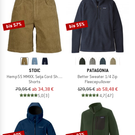
bis 57%
bis 55%
STOIC
PATAGONIA
Hemp55 MMXX. Selja Cord Shorts
Better Sweater 1/4 Zip
Shorts
Fleecepullover
79,95 €
ab 34,38 €
129,95 €
ab 58,48 €
5,0
(3)
4,7
(47)