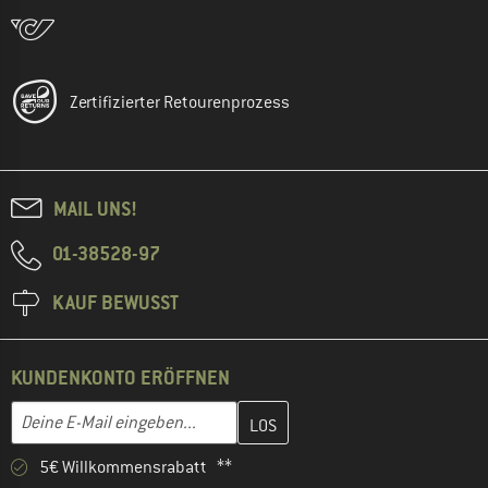
Zertifizierter Retourenprozess
MAIL UNS!
01-38528-97
KAUF BEWUSST
KUNDENKONTO ERÖFFNEN
Gib hier deine E-Mail-Adresse ein und erstelle im nächsten Schri
E-Mail-Adresse
5€ Willkommensrabatt **