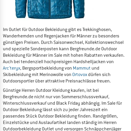
Im Outlet für Outdoor Bekleidung gibt es Trekkinghosen,
Wanderhemden und Regenjacken für Männer zu besonders
günstigen Preisen. Durch Saisonwechsel, Kollektionswechsel
und spezielle Sonderposten kann Bergfreunde.de Outdoor
Bekleidung für Männer im Sale mit hohen Rabatten verkaufen.
Auch bei tendenziell hochpreisigen Hardshelljacken von
Arc'teryx
, Bergsportbekleidung von
Mammut
und
Skibekleidung mit Merinowolle von
Ortovox
dürfen sich
Outdoorsportler über attraktive Preisnachlässe freuen.
Günstige Herren Outdoor Kleidung kaufen, ist bei
Bergfreunde.de nicht nur von Sommerschlussverkauf,
Winterschlussverkauf und Black Friday abhängig. Im Sale für
Outdoor Bekleidung lässt sich zu jeder Jahreszeit ein
passendes Stück Outdoor Bekleidung finden. Randgrößen,
Einzelstücke und Auslaufartikel landen ständig im Herren
Outdoorbekleidung Outlet und versorgen Schnäppchenjäger