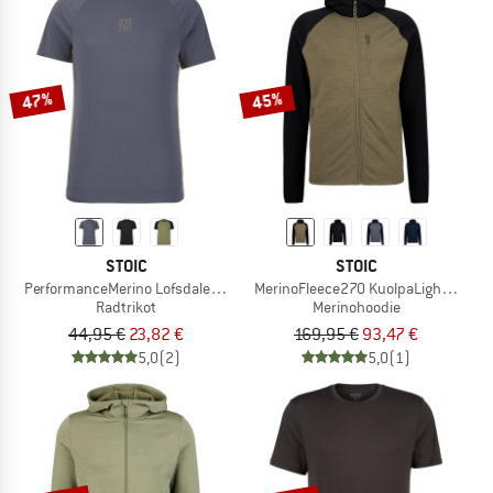
47%
45%
STOIC
STOIC
PerformanceMerino LofsdalenSt. MTB S/S
MerinoFleece270 KuolpaLightSt. Zip
Radtrikot
Merinohoodie
44,95 €
23,82 €
169,95 €
93,47 €
5,0
(2)
5,0
(1)