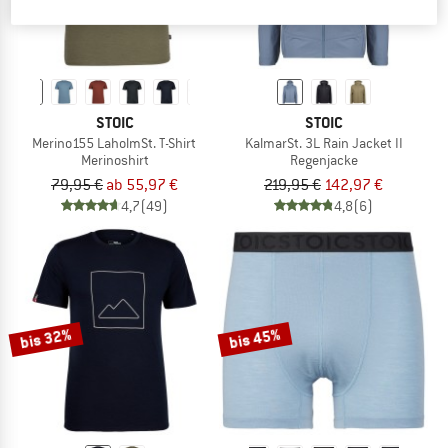
STOIC
STOIC
Merino155 LaholmSt. T-Shirt
KalmarSt. 3L Rain Jacket II
Merinoshirt
Regenjacke
79,95 €
ab 55,97 €
219,95 €
142,97 €
4,7
(49)
4,8
(6)
bis 32%
bis 45%