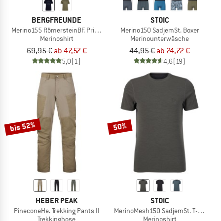
BERGFREUNDE
STOIC
Merino155 RömersteinBF. Print Tee
Merino150 SadjemSt. Boxer
Merinoshirt
Merinounterwäsche
69,95 €
ab 47,57 €
44,95 €
ab 24,72 €
5,0
(1)
4,6
(19)
bis 52%
50%
HEBER PEAK
STOIC
PineconeHe. Trekking Pants II
MerinoMesh150 SadjemSt. T-Shirt
Trekkinghose
Merinoshirt