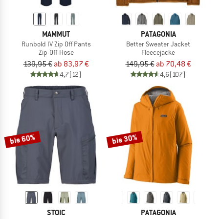
MAMMUT
PATAGONIA
Runbold IV Zip Off Pants
Better Sweater Jacket
Zip-Off-Hose
Fleecejacke
139,95 €
ab 83,97 €
149,95 €
ab 70,48 €
4,7
(12)
4,6
(107)
bis 60%
bis 30%
STOIC
PATAGONIA