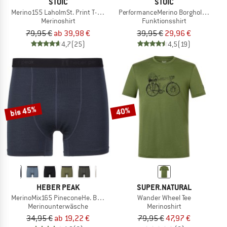
STOIC
STOIC
Merino155 LaholmSt. Print T-Shirt Lines
PerformanceMerino BorgholmSt. T-Sh
Merinoshirt
Funktionsshirt
79,95 €
ab 39,98 €
39,95 €
29,96 €
4,7
(25)
4,5
(19)
bis 45%
40%
HEBER PEAK
SUPER.NATURAL
MerinoMix165 PineconeHe. Boxer
Wander Wheel Tee
Merinounterwäsche
Merinoshirt
34,95 €
ab 19,22 €
79,95 €
47,97 €