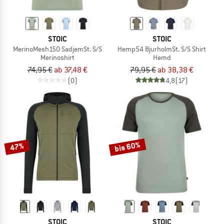
STOIC
STOIC
MerinoMesh150 SadjemSt. S/S
Hemp54 BjurholmSt. S/S Shirt
Merinoshirt
Hemd
74,95 €
ab 37,48 €
79,95 €
ab 38,38 €
(0)
4,8
(17)
bis 60%
47%
STOIC
STOIC