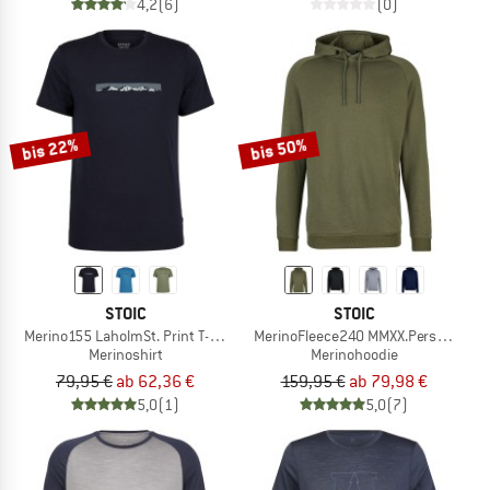
4,2
(6)
(0)
bis 22%
bis 50%
STOIC
STOIC
Merino155 LaholmSt. Print T-Shirt Ridge
MerinoFleece240 MMXX.Persberg Ho
Merinoshirt
Merinohoodie
79,95 €
ab 62,36 €
159,95 €
ab 79,98 €
5,0
(1)
5,0
(7)