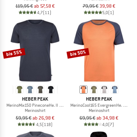
119,95 €
ab 57,58 €
79,95 €
39,98 €
4,7
(11)
5,0
(1)
bis 55%
bis 50%
HEBER PEAK
HEBER PEAK
MerinoMix150 PineconeHe. II T-Shirt
MerinoCool165 EvergreenHe. T-Shirt
Merinoshirt
Merinoshirt
59,95 €
ab 26,98 €
69,95 €
ab 34,98 €
4,5
(118)
4,0
(7)