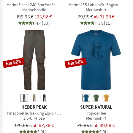
MerinoFleece240 StorforsSt. Zip Hoody
Merino155 LaholmSt. Raglan Shirt
Merinohoodie
Merinoshirt
199,95 €
105,97 €
79,95 €
ab 31,98 €
4,4
(33)
3,9
(11)
bis 52%
bis 50%
HEBER PEAK
SUPER.NATURAL
PineconeHe. Trekking Zip-off Pants
Tropicar Tee
Zip-Off-Hose
Merinoshirt
129,95 €
ab 62,38 €
79,95 €
ab 39,98 €
5,0
(1)
5,0
(1)