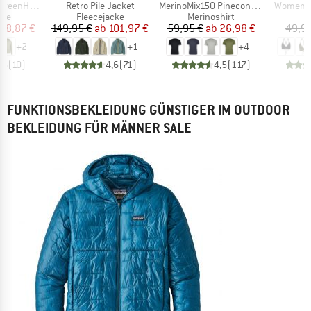
Artikel
Artikel
Artikel
. Zip Hoody
Retro Pile Jacket
MerinoMix150 PineconeHe. II T-Shirt
Women's 
tgruppe
Produktgruppe
Produktgruppe
P
die
Fleecejacke
Merinoshirt
Bi
eis
duzierter Preis
Preis
reduzierter Preis
Preis
reduzierter Preis
68,87 €
149,95 €
ab
101,97 €
59,95 €
ab
26,98 €
49,95
+
2
+
1
+
4
,6
(
10
)
4,6
(
71
)
4,5
(
117
)
FUNKTIONSBEKLEIDUNG GÜNSTIGER IM OUTDOOR
BEKLEIDUNG FÜR MÄNNER SALE