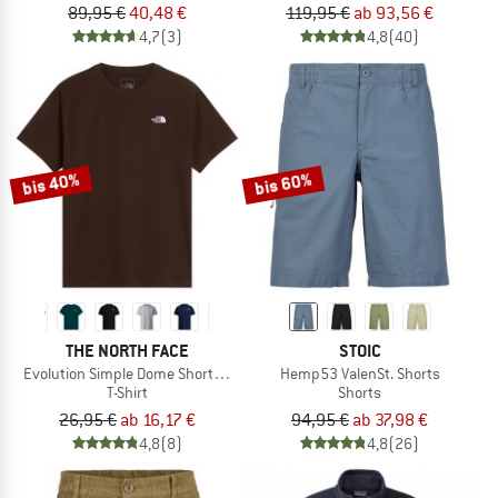
89,95 €
40,48 €
119,95 €
ab 93,56 €
4,7
(3)
4,8
(40)
bis 40%
bis 60%
THE NORTH FACE
STOIC
Evolution Simple Dome Short Sleeve
Hemp53 ValenSt. Shorts
T-Shirt
Shorts
26,95 €
ab 16,17 €
94,95 €
ab 37,98 €
4,8
(8)
4,8
(26)