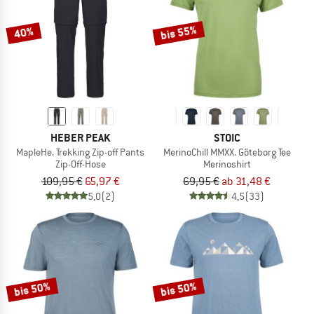
bis 55%
40%
HEBER PEAK
STOIC
MapleHe. Trekking Zip-off Pants
MerinoChill MMXX. Göteborg Tee
Zip-Off-Hose
Merinoshirt
109,95 €
65,97 €
69,95 €
ab 31,48 €
5,0
(2)
4,5
(33)
bis 50%
bis 50%