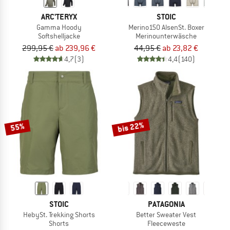
ARC'TERYX
STOIC
Gamma Hoody
Merino150 AlsenSt. Boxer
Softshelljacke
Merinounterwäsche
299,95 €
ab 239,96 €
44,95 €
ab 23,82 €
4,7
(3)
4,4
(140)
bis 22%
55%
STOIC
PATAGONIA
HebySt. Trekking Shorts
Better Sweater Vest
Shorts
Fleeceweste