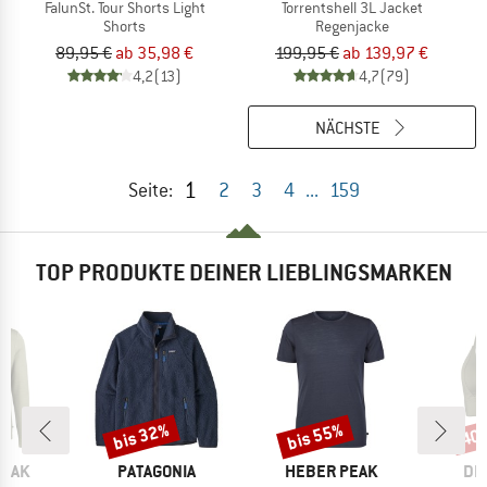
FalunSt. Tour Shorts Light
Torrentshell 3L Jacket
Shorts
Regenjacke
89,95 €
ab 35,98 €
199,95 €
ab 139,97 €
4,2
(13)
4,7
(79)
NÄCHSTE
1
Seite:
2
3
4
...
159
TOP PRODUKTE DEINER LIEBLINGSMARKEN
bis 32%
bis 55%
40
Rabatt
Rabatt
Raba
MARKE
MARKE
MA
PEAK
PATAGONIA
HEBER PEAK
DE