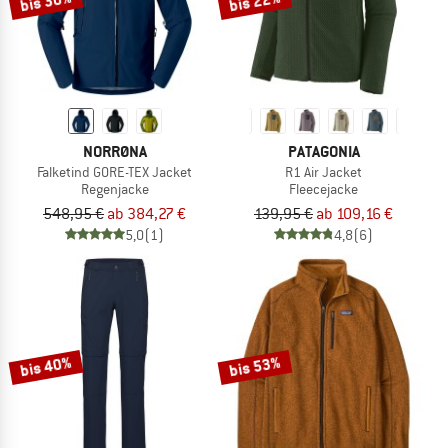
bis 30%
bis 22%
NORRØNA
PATAGONIA
Falketind GORE-TEX Jacket
R1 Air Jacket
Regenjacke
Fleecejacke
548,95 €
ab 384,27 €
139,95 €
ab 109,16 €
5,0
(1)
4,8
(6)
bis 40%
bis 53%