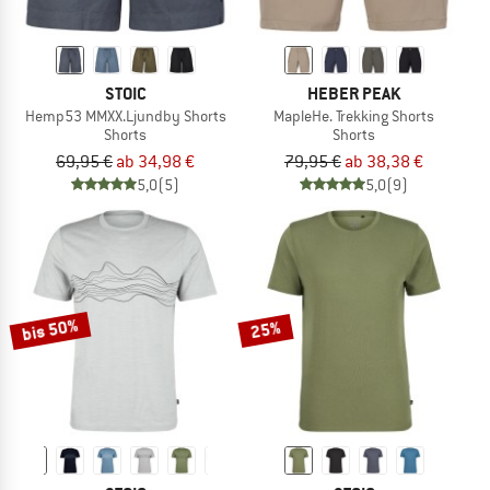
STOIC
HEBER PEAK
Hemp53 MMXX.Ljundby Shorts
MapleHe. Trekking Shorts
Shorts
Shorts
69,95 €
ab 34,98 €
79,95 €
ab 38,38 €
5,0
(5)
5,0
(9)
bis 50%
25%