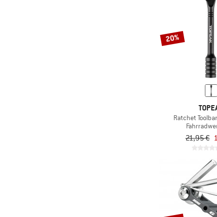
20%
TOPE
Ratchet Toolb
Fahrradwe
21,95 €
1