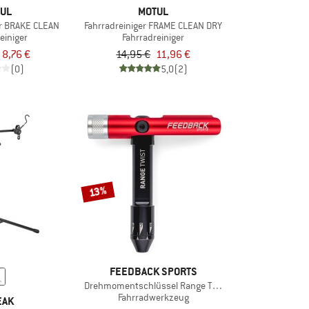
UL
MOTUL
r BRAKE CLEAN
Fahrradreiniger FRAME CLEAN DRY
einiger
Fahrradreiniger
8,76 €
14,95 €
11,96 €
(0)
5,0
(2)
13%
FEEDBACK SPORTS
Drehmomentschlüssel Range Twist
Fahrradwerkzeug
EAK