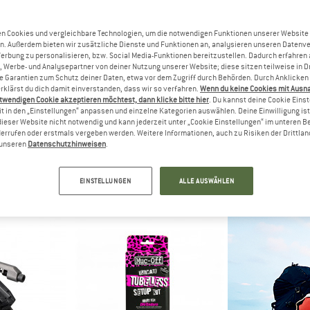
n Cookies und vergleichbare Technologien, um die notwendigen Funktionen unserer Website
n. Außerdem bieten wir zusätzliche Dienste und Funktionen an, analysieren unseren Datenv
Werbung zu personalisieren, bzw. Social Media-Funktionen bereitzustellen. Dadurch erfahren
, Werbe- und Analysepartner von deiner Nutzung unserer Website; diese sitzen teilweise in D
Garantien zum Schutz deiner Daten, etwa vor dem Zugriff durch Behörden. Durch Anklicken 
rklärst du dich damit einverstanden, dass wir so verfahren.
Wenn du keine Cookies mit Ausn
twendigen Cookie akzeptieren möchtest, dann klicke bitte hier
. Du kannst deine Cookie Eins
M-W
t in den „Einstellungen“ anpassen und einzelne Kategorien auswählen. Deine Einwilligung ist f
TW-4/24 Drehmo
dieser Website nicht notwendig und kann jederzeit unter „Cookie Einstellungen“ im unteren B
Werkze
errufen oder erstmals vergeben werden. Weitere Informationen, auch zu Risiken der Drittlan
VE
M-WAVE
n unseren
Datenschutzhinweisen
.
83,9
et Pocket F6
Bike Lift Strong
gset
 €
41,95 €
EINSTELLUNGEN
ALLE AUSWÄHLEN
(0)
(0)