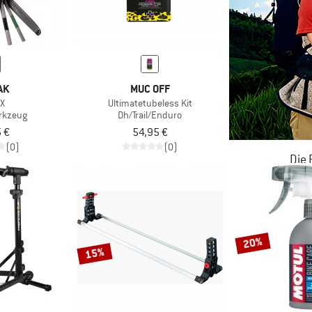
AK
MUC OFF
 X
Ultimatetubeless Kit
rkzeug
Dh/Trail/Enduro
 €
54,95 €
(0)
(0)
Die
JETZT BIS
ZU
20%
15%