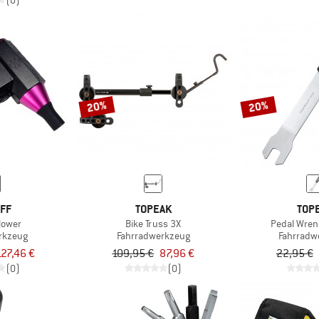
(0)
20%
20%
FF
TOPEAK
TOP
Blower
Bike Truss 3X
Pedal Wre
rkzeug
Fahrradwerkzeug
Fahrradw
127,46 €
109,95 €
87,96 €
22,95 €
(0)
(0)