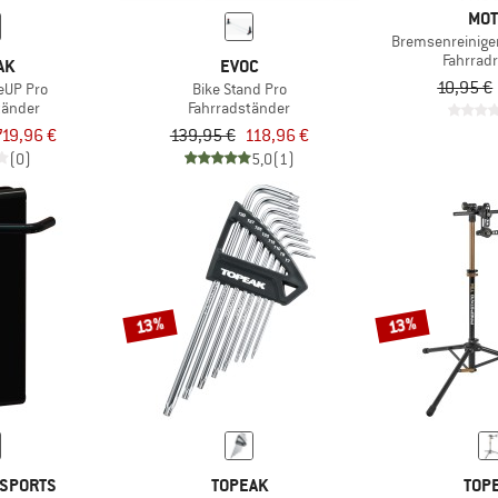
MOT
Bremsenreinige
Fahrradr
AK
EVOC
10,95 €
eUP Pro
Bike Stand Pro
tänder
Fahrradständer
719,96 €
139,95 €
118,96 €
(0)
5,0
(1)
13%
13%
 SPORTS
TOPEAK
TOP