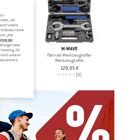
 zu
erkehr, um
 auch unsere
rittländern ohne
von „Alle
ahme der
tellungen aber
AVE
M-WAVE
reiwillig, für
mentschlüssel
Fahrrad-Werkzeugkoffer
ereich unserer
ugset
Werkzeugkoffer
dstransfers,
5 €
128,95 €
(0)
(0)