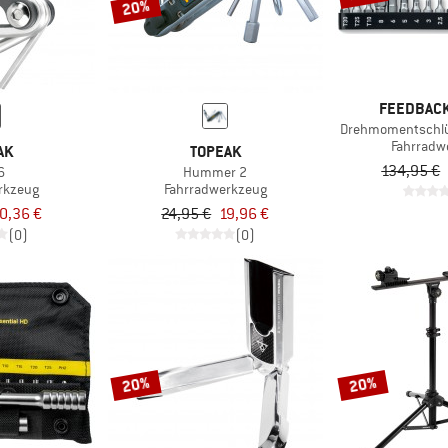
20%
FEEDBACK
Drehmomentschlüs
Fahrradw
AK
TOPEAK
134,95 €
6
Hummer 2
rkzeug
Fahrradwerkzeug
0,36 €
24,95 €
19,96 €
(0)
(0)
20%
20%