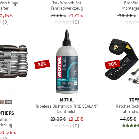
Velo Hinge
Torx Wrench Set
PrepSta
alter
Fahrradwerkzeug
Montage
31,16 €
24,95 €
21,71 €
299,95 €
(0)
(0)
20%
20%
MOTUL
TOP
Tubeless Dichtmilch TIRE SEALANT
RatchetRock
Dichtmilch
Fahrradw
OTHERS
23,95 €
19,16 €
44,95 €
ltitool
rkzeug
(0)
 30,36 €