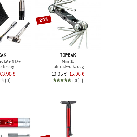
20%
EAK
TOPEAK
t Lite NTX+
Mini 10
erkzeug
Fahrradwerkzeug
63,96 €
19,95 €
15,96 €
(0)
5,0
(1)