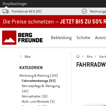
Zum
Shop
Basislager
Portofrei ab 69 € (AT)
Rechnungs
Jetzt bis zu 50% Rabatt im Sommer Sale
Bekleidung
Schuhe
Ausrü
Startseite
Bike
/
Bike
/
Werk
FAHRRADW
KATEGORIEN
Werkzeug & Wartung
(134)
Fahrradwerkzeuge
(83)
Fahrradpflege & -Reinigung
(42)
Fahrradhalter
(10)
Multi- und Minitools
(3)