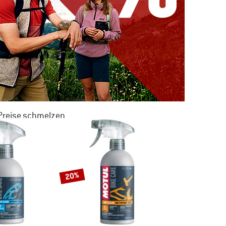
 Preise schmelzen
 ZU 50% RABATT
M SOMMER SALE
20%