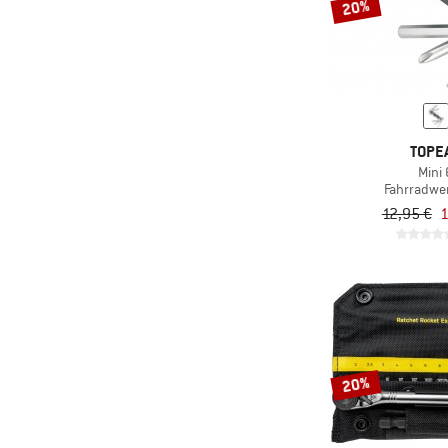
20%
TOPE
Mini 
Fahrradwe
12,95 €
1
20%