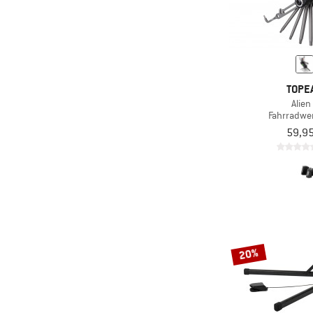
(4)
Wera
TOPE
Alien
Fahrradwe
59,95
20%