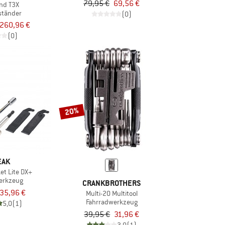
79,95 €
69,56 €
nd T3X
ständer
(0)
260,96 €
(0)
20%
EAK
et Lite DX+
erkzeug
CRANKBROTHERS
35,96 €
Multi-20 Multitool
Fahrradwerkzeug
5,0
(1)
39,95 €
31,96 €