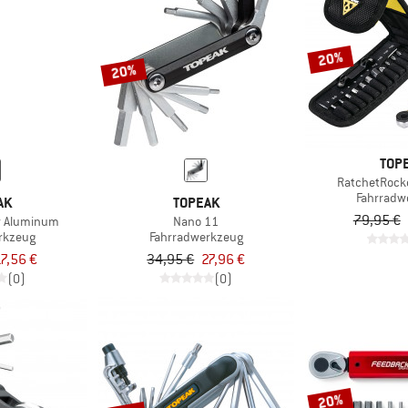
20%
20%
TOP
RatchetRocke
Fahrradw
AK
TOPEAK
79,95 €
ar Aluminum
Nano 11
rkzeug
Fahrradwerkzeug
7,56 €
34,95 €
27,96 €
(0)
(0)
20%