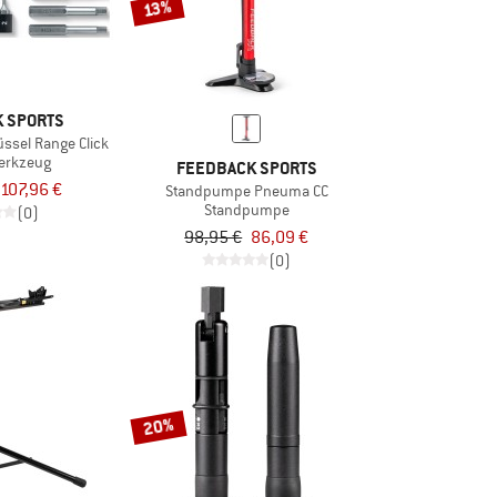
13%
 SPORTS
sel Range Click
erkzeug
FEEDBACK SPORTS
107,96 €
Standpumpe Pneuma CC
Standpumpe
(0)
98,95 €
86,09 €
(0)
20%