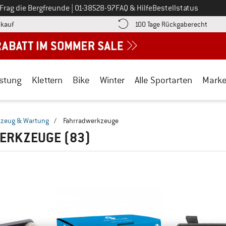
Ruf uns an unter
Frag die Bergfreunde
|
01-38528-97
FAQ & Hilfe
Bestellstatus
Finde die Zahlungs-Infos hier! Öffnet sich in einer Infobox
Gehe h
kauf
100 Tage Rückgaberecht
stung
Klettern
Bike
Winter
Alle Sportarten
Mark
zeug & Wartung
/
Fahrradwerkzeuge
ERKZEUGE
(83)