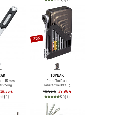
3,0
(1)
20%
EAK
TOPEAK
nch 15 mm
Omni ToolCard
erkzeug
Fahrradwerkzeug
18,36 €
49,95 €
39,96 €
(0)
5,0
(1)