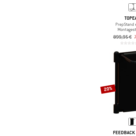
TOPE
PrepStand 
Montages
899,95 €
20%
FEEDBACK