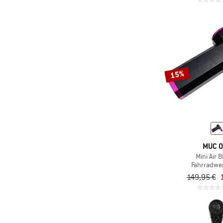
15%
MUC O
Mini Air 
Fahrradwe
149,95 €