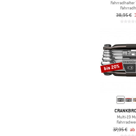
Fahrradhalter 
Fahrradh
38,95 €
bis 20%
CRANKBR
Multi-19 Mu
Fahrradwe
37,95 €
ab