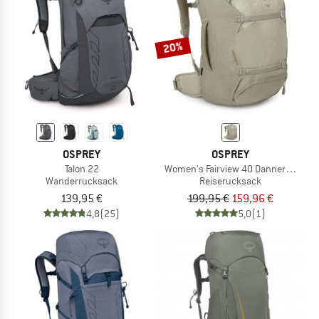
20%
OSPREY
OSPREY
Talon 22
Women's Fairview 40 DannerxOspre
Wanderrucksack
Reiserucksack
139,95 €
199,95 €
159,96 €
4,8
(25)
5,0
(1)