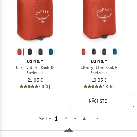
OSPREY
OSPREY
Ultralight Dry Sack 12
Ultralight Dry Sack 6
Packsack
Packsack
21,95 €
19,95 €
5,0
(3)
4,8
(5)
NÄCHSTE
1
Seite:
2
3
4
...
6