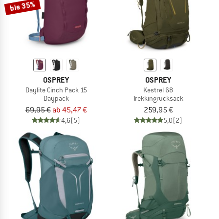
bis 35%
OSPREY
OSPREY
Daylite Cinch Pack 15
Kestrel 68
Daypack
Trekkingrucksack
69,95 €
ab 45,47 €
259,95 €
4,6
(5)
5,0
(2)