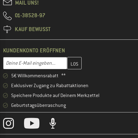
MAIL UNS!
01-38528-97
KAUF BEWUSST
KUNDENKONTO ERÖFFNEN
Gib hier deine E-Mail-Adresse ein und erstelle im nächsten Schri
E-Mail-Adresse
5€ Willkommensrabatt **
Exklusiver Zugang zu Rabattaktionen
Speichere Produkte auf Deinem Merkzettel
Geburtstagsüberraschung