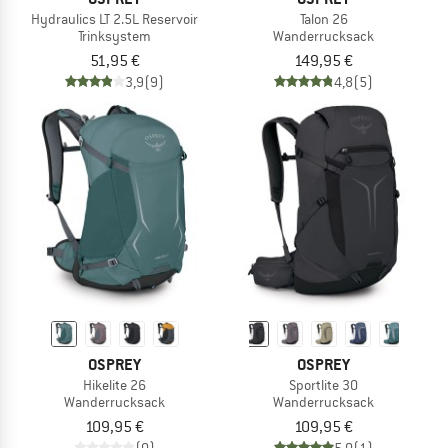
Hydraulics LT 2.5L Reservoir
Talon 26
Trinksystem
Wanderrucksack
51,95 €
149,95 €
3,9
(9)
4,8
(5)
OSPREY
OSPREY
Hikelite 26
Sportlite 30
Wanderrucksack
Wanderrucksack
109,95 €
109,95 €
(0)
5,0
(1)