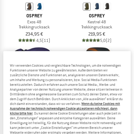
OSPREY
OSPREY
Exos 48
Kestrel 48
Trekkingrucksack
Trekkingrucksack
234,95 €
219,95 €
4,5
(11)
5,0
(2)
Wir verwenden Cookies und vergleichbare Technologien, um die notwendigen
Funktionen unserer Website zu gewährleisten. Außerdem bieten wir
zusätzliche Dienste und Funktionen an, analysieren unseren Datenverkehr,
um Inhalte und Werbung zu personalisieren, bzw. Social Media-Funktionen
bereitzustellen. Dadurch erfahren auch unsere Social Media-, Werbe- und
Analysepartner von deiner Nutzung unserer Website; diese sitzen teilweise in
Drittländern ohne angemessene Garantien zum Schutz deiner Daten, etwa vor
dem Zugriff durch Behörden. Durch Anklicken von „Alle auswählen“ erklärst du
dich damit einverstanden, dass wir so verfahren.
Wenn du keine Cookies mit
Ausnahme der technisch notwendigen Cookie akzeptieren möchtest, dann
klicke bitte hier
. Du kannst deine Cookie Einstellungen aber auch jederzeit in
den „Einstellungen“ anpassen und einzelne Kategorien auswählen. Deine
Einwilligung ist freiwillig, für die Nutzung dieser Website nicht notwendig und
OSPREY
OSPREY
kann jederzeit unter „Cookie Einstellungen“ im unteren Bereich unserer
Women's Tempest 22
Exos 58
Webseite widerrufen oder erstmals vergeben werden. Weitere Informationen,