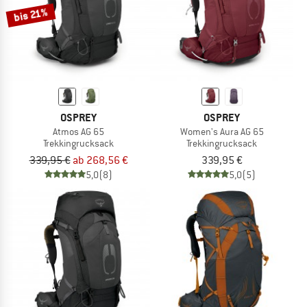
bis 21%
OSPREY
OSPREY
Atmos AG 65
Women's Aura AG 65
Trekkingrucksack
Trekkingrucksack
339,95 €
ab 268,56 €
339,95 €
5,0
(8)
5,0
(5)