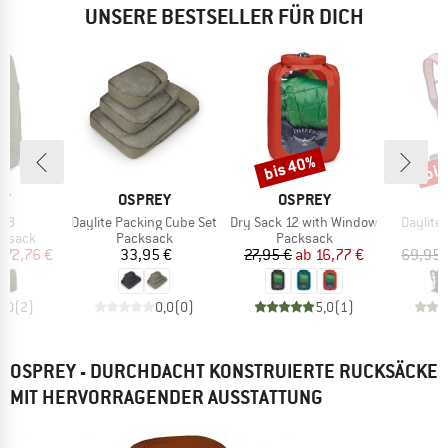
UNSERE BESTSELLER FÜR DICH
bis 40%
bis
Rabatt
Raba
E
MARKE
MARKE
M
EY
OSPREY
OSPREY
O
Artikel
Artikel
Artikel
 58
Daylite Packing Cube Set
Dry Sack 12 with Window
Daylite
uppe
Produktgruppe
Produktgruppe
P
cksack
Packsack
Packsack
D
eis
duzierter Preis
Preis
Preis
reduzierter Preis
172,76 €
33,95 €
27,95 €
ab
16,77 €
69,95 
5,0
(
2
)
0,0
(
0
)
5,0
(
1
)
OSPREY - DURCHDACHT KONSTRUIERTE RUCKSÄCKE
MIT HERVORRAGENDER AUSSTATTUNG