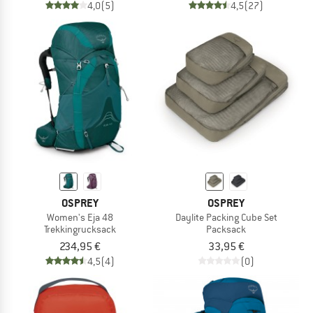
4,0
(5)
4,5
(27)
OSPREY
OSPREY
Women's Eja 48
Daylite Packing Cube Set
Trekkingrucksack
Packsack
234,95 €
33,95 €
4,5
(4)
(0)