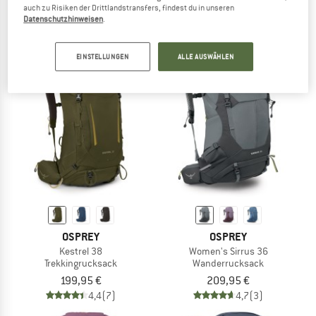
Wanderrucksack
Trekkingrucksack
auch zu Risiken der Drittlandstransfers, findest du in unseren
Datenschutzhinweisen
.
139,95 €
249,95 €
5,0
(1)
4,5
(6)
EINSTELLUNGEN
ALLE AUSWÄHLEN
OSPREY
OSPREY
Kestrel 38
Women's Sirrus 36
Trekkingrucksack
Wanderrucksack
199,95 €
209,95 €
4,4
(7)
4,7
(3)