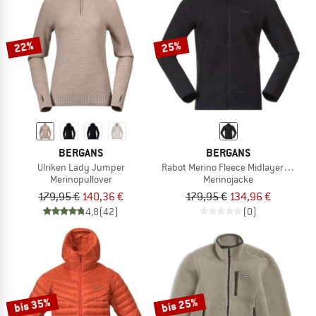
22%
25%
BERGANS
BERGANS
Ulriken Lady Jumper
Rabot Merino Fleece Midlayer Jacket
Merinopullover
Merinojacke
179,95 €
140,36 €
179,95 €
134,96 €
4,8
(42)
(0)
bis 35%
bis 25%