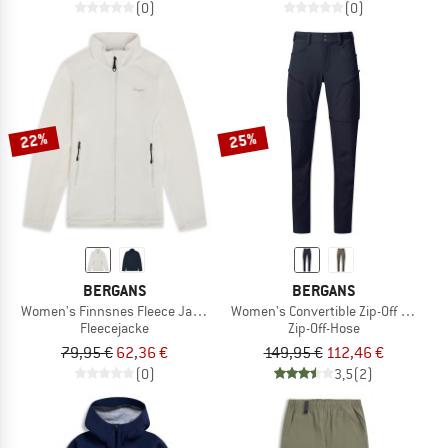
(0)
(0)
22%
25%
BERGANS
BERGANS
Women's Finnsnes Fleece Jacket
Women's Convertible Zip-Off Softshel
Fleecejacke
Zip-Off-Hose
79,95 €
62,36 €
149,95 €
112,46 €
(0)
3,5
(2)