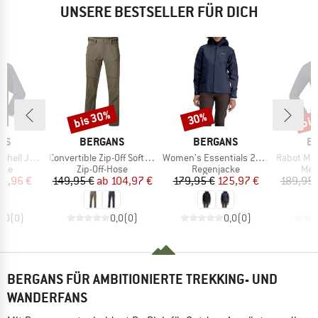
UNSERE BESTSELLER FÜR DICH
bis 30%
bis
30%
Rabatt
Rabatt
Raba
MARKE
MARKE
M
NS
BERGANS
BERGANS
B
Artikel
Artikel
Artikel
ll Jacket
Convertible Zip-Off Softshell Pants
Women's Essentials 2.5L Shell Jacket
Rabot Merino T
gruppe
Produktgruppe
Produktgruppe
Pro
cke
Zip-Off-Hose
Regenjacke
Mer
eis
duzierter Preis
Preis
reduzierter Preis
Preis
reduzierter Preis
34,96 €
149,95 €
ab
104,97 €
179,95 €
125,97 €
189,95 
0,0
(
0
)
0,0
(
0
)
0,0
(
0
)
BERGANS FÜR AMBITIONIERTE TREKKING- UND
WANDERFANS