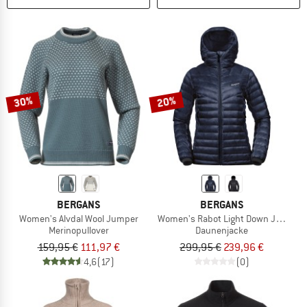
30%
20%
BERGANS
BERGANS
Women's Alvdal Wool Jumper
Women's Rabot Light Down Jacket 
Merinopullover
Daunenjacke
159,95 €
111,97 €
299,95 €
239,96 €
4,6
(17)
(0)