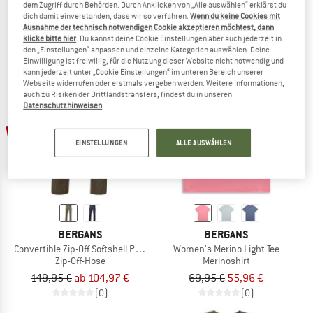
Regenjacke
Regenjacke
dem Zugriff durch Behörden. Durch Anklicken von „Alle auswählen“ erklärst du
dich damit einverstanden, dass wir so verfahren.
Wenn du keine Cookies mit
179,95 €
134,96 €
319,95 €
ab 223,97 €
Ausnahme der technisch notwendigen Cookie akzeptieren möchtest, dann
(0)
(0)
klicke bitte hier
. Du kannst deine Cookie Einstellungen aber auch jederzeit in
den „Einstellungen“ anpassen und einzelne Kategorien auswählen. Deine
Einwilligung ist freiwillig, für die Nutzung dieser Website nicht notwendig und
kann jederzeit unter „Cookie Einstellungen“ im unteren Bereich unserer
Webseite widerrufen oder erstmals vergeben werden. Weitere Informationen,
auch zu Risiken der Drittlandstransfers, findest du in unseren
Datenschutzhinweisen
.
bis 30%
20%
EINSTELLUNGEN
ALLE AUSWÄHLEN
BERGANS
BERGANS
Convertible Zip-Off Softshell Pants
Women's Merino Light Tee
Zip-Off-Hose
Merinoshirt
149,95 €
ab 104,97 €
69,95 €
55,96 €
(0)
(0)