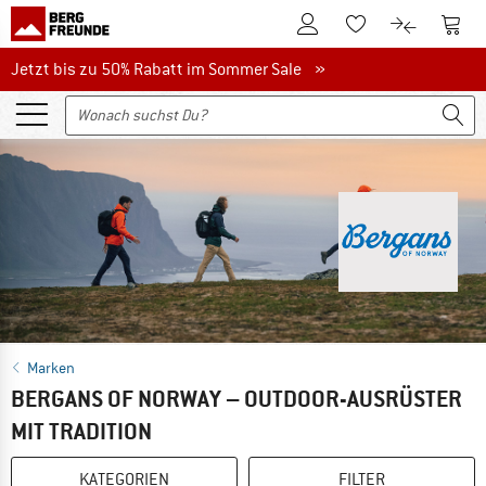
Zum Kundenkonto
Zum 
Zum Merkzettel.
Zum Produk
Jetzt bis zu 50% Rabatt im Sommer Sale
Jetzt bis zu 50% Rabatt im Sommer Sale »
Marken
BERGANS OF NORWAY – OUTDOOR-AUSRÜSTER
MIT TRADITION
KATEGORIEN
FILTER