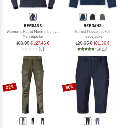
BERGANS
BERGANS
Women's Rabot Merino Tech Midlayer Jacket
Hareid Fleece Jacket
Merinojacke
Fleecejacke
169,95 €
127,46 €
129,95 €
101,36 €
(0)
4,8
(13)
22%
30%