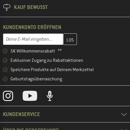
KAUF BEWUSST
KUNDENKONTO ERÖFFNEN
Gib hier deine E-Mail-Adresse ein und erstelle im nächsten Schri
E-Mail-Adresse
5€ Willkommensrabatt **
Exklusiver Zugang zu Rabattaktionen
Speichere Produkte auf Deinem Merkzettel
Geburtstagsüberraschung
KUNDENSERVICE