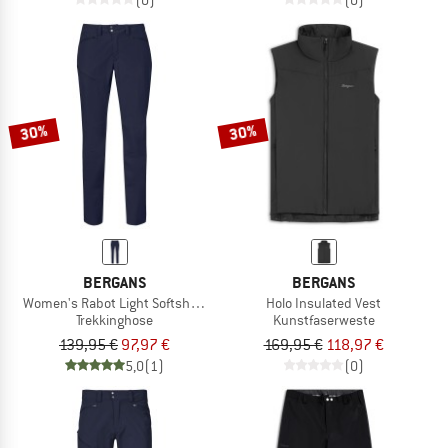
30%
30%
BERGANS
BERGANS
Women's Rabot Light Softshell Pants
Holo Insulated Vest
Trekkinghose
Kunstfaserweste
139,95 €
97,97 €
169,95 €
118,97 €
5,0
(1)
(0)