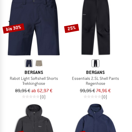
bis 30%
25%
BERGANS
BERGANS
Rabot Light Softshell Shorts
Essentials 2.5L Shell Pants
Trekkinghose
Regenhose
89,95 €
ab 62,97 €
99,95 €
74,96 €
(0)
(0)