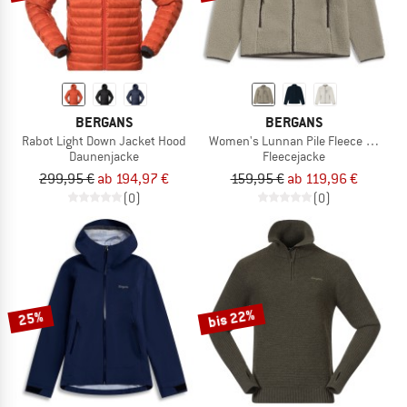
BERGANS
BERGANS
Rabot Light Down Jacket Hood
Women's Lunnan Pile Fleece Jacket
Daunenjacke
Fleecejacke
299,95 €
ab 194,97 €
159,95 €
ab 119,96 €
(0)
(0)
bis 22%
25%