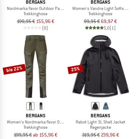
BERGANS
BERGANS
Nordmarka Favor Outdoor Pants
Women's Vandre Light Softshell Lon
Trekkinghose
Trekkinghose
199,95 €
155,96 €
99,95 €
69,97 €
(0)
5,0
(1)
bis 22%
25%
BERGANS
BERGANS
Women's Nordmarka Favor Outdoor Pants
Rabot Light 3L Shell Jacket
Trekkinghose
Regenjacke
199,95 €
ab 155,96 €
319,95 €
239,96 €