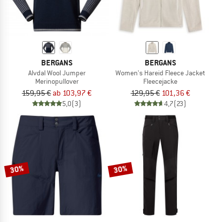
BERGANS
BERGANS
Alvdal Wool Jumper
Women's Hareid Fleece Jacket
Merinopullover
Fleecejacke
159,95 €
ab 103,97 €
129,95 €
101,36 €
5,0
(3)
4,7
(23)
30%
30%