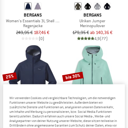
BERGANS
BERGANS
Women's Essentials 3L Shell Jacket
Ulriken Jumper
Regenjacke
Merinopullover
249,95 €
187,46 €
179,95 €
ab 140,36 €
(0)
4,9
(77)
bis 30%
25%
Wir verwenden Cookies und vergleichbare Technologien, um die notwendigen
Funktionen unserer Website zu gewährleisten. Außerdem bieten wir
zusätzliche Dienste und Funktionen an, analysieren unseren Datenverkehr,
um Inhalte und Werbung zu personalisieren, bzw. Social Media-Funktionen
bereitzustellen. Dadurch erfahren auch unsere Social Media-, Werbe- und
BERGANS
BERGANS
Analysepartner von deiner Nutzung unserer Website; diese sitzen teilweise in
Essentials 2.5L Shell Jacket
Women's Rabot Light 3L Shell Jacket
Drittländern ohne angemessene Garantien zum Schutz deiner Daten, etwa vor