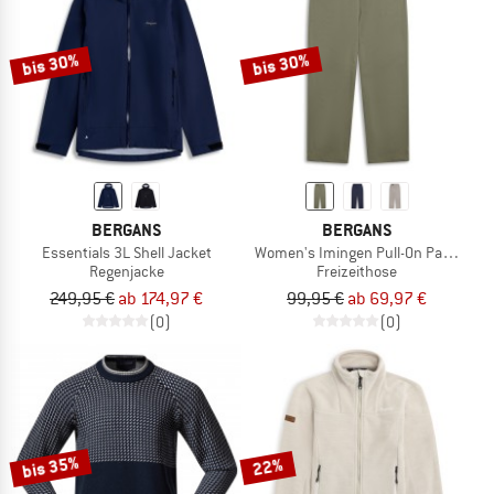
bis 30%
bis 30%
BERGANS
BERGANS
Essentials 3L Shell Jacket
Women's Imingen Pull-On Pants
Regenjacke
Freizeithose
249,95 €
ab 174,97 €
99,95 €
ab 69,97 €
(0)
(0)
bis 35%
22%