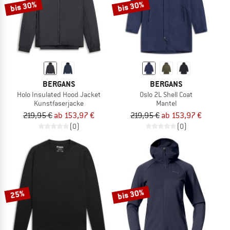
bis 30%
bis 30%
BERGANS
BERGANS
Holo Insulated Hood Jacket
Oslo 2L Shell Coat
Kunstfaserjacke
Mantel
219,95 €
ab 153,97 €
219,95 €
ab 153,97 €
(0)
(0)
bis 30%
25%