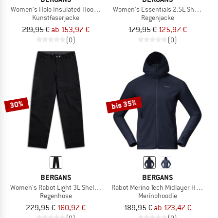
Women's Holo Insulated Hood Jacket
Women's Essentials 2.5L Shell Jack
Kunstfaserjacke
Regenjacke
219,95 €
ab 153,97 €
179,95 €
125,97 €
(0)
(0)
bis 35%
30%
BERGANS
BERGANS
Women's Rabot Light 3L Shell Pants
Rabot Merino Tech Midlayer Hoodie
Regenhose
Merinohoodie
229,95 €
160,97 €
189,95 €
ab 123,47 €
(0)
(0)