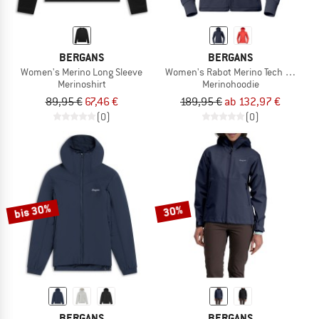
BERGANS
BERGANS
Women's Merino Long Sleeve
Women's Rabot Merino Tech Midlaye
Merinoshirt
Merinohoodie
89,95 €
67,46 €
189,95 €
ab 132,97 €
(0)
(0)
bis 30%
30%
BERGANS
BERGANS