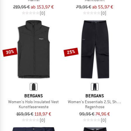
219,95 €
ab 153,97 €
79,95 €
ab 55,97 €
(0)
(0)
30%
25%
BERGANS
BERGANS
Women's Holo Insulated Vest
Women's Essentials 2.5L Shell Pant
Kunstfaserweste
Regenhose
169,95 €
118,97 €
99,95 €
74,96 €
(0)
(0)