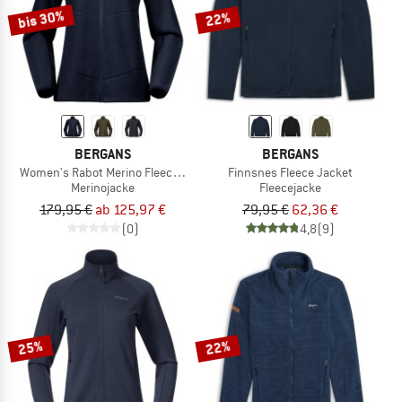
bis 30%
22%
BERGANS
BERGANS
Women's Rabot Merino Fleece Midlayer Jacket
Finnsnes Fleece Jacket
Merinojacke
Fleecejacke
179,95 €
ab 125,97 €
79,95 €
62,36 €
(0)
4,8
(9)
25%
22%