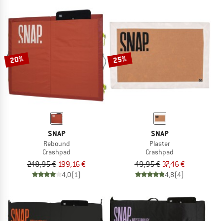
20%
25%
SNAP
SNAP
Rebound
Plaster
Crashpad
Crashpad
248,95 €
199,16 €
49,95 €
37,46 €
4,0
(1)
4,8
(4)