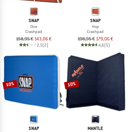
SNAP
SNAP
One
Hop
Crashpad
Crashpad
158,95 €
143,06 €
198,95 €
179,06 €
2,5
(2)
4,6
(5)
10%
10%
SNAP
MANTLE