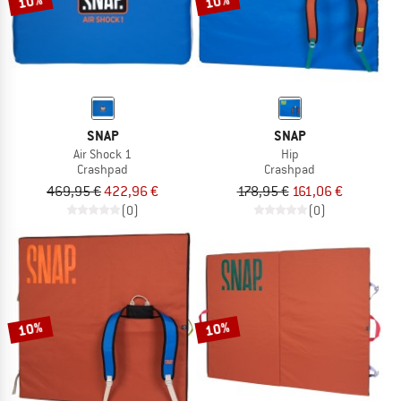
10%
10%
SNAP
SNAP
Air Shock 1
Hip
Crashpad
Crashpad
469,95 €
422,96 €
178,95 €
161,06 €
(0)
(0)
10%
10%