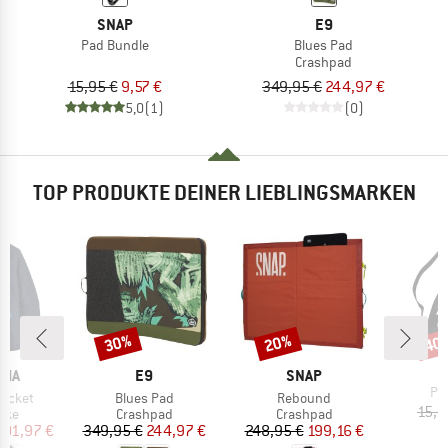
SNAP
E9
Pad Bundle
Blues Pad
Crashpad
15,95 €
9,57 €
349,95 €
244,97 €
5,0
(1)
(0)
TOP PRODUKTE DEINER LIEBLINGSMARKEN
30%
20%
40
Rabatt
Rabatt
Raba
MARKE
MARKE
NIA
E9
SNAP
Art
Pa
Artikel
Artikel
Jacket
Blues Pad
Rebound
15,9
gruppe
Produktgruppe
Produktgruppe
cke
Crashpad
Crashpad
eis
duzierter Preis
Preis
reduzierter Preis
Preis
reduzierter Preis
101,97 €
349,95 €
244,97 €
248,95 €
199,16 €