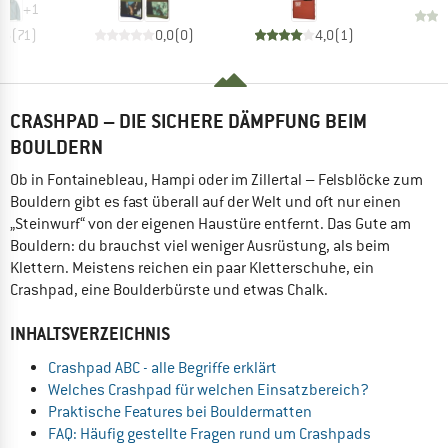
+
1
,6
(
71
)
0,0
(
0
)
4,0
(
1
)
CRASHPAD – DIE SICHERE DÄMPFUNG BEIM
BOULDERN
Ob in Fontainebleau, Hampi oder im Zillertal – Felsblöcke zum
Bouldern gibt es fast überall auf der Welt und oft nur einen
„Steinwurf“ von der eigenen Haustüre entfernt. Das Gute am
Bouldern: du brauchst viel weniger Ausrüstung, als beim
Klettern. Meistens reichen ein paar Kletterschuhe, ein
Crashpad, eine Boulderbürste und etwas Chalk.
INHALTSVERZEICHNIS
Crashpad ABC - alle Begriffe erklärt
Welches Crashpad für welchen Einsatzbereich?
Praktische Features bei Bouldermatten
FAQ: Häufig gestellte Fragen rund um Crashpads