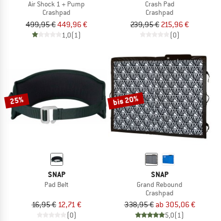
Air Shock 1 + Pump
Crash Pad
Crashpad
Crashpad
499,95 €
449,96 €
239,95 €
215,96 €
1,0
(1)
(0)
bis 20%
25%
SNAP
SNAP
Pad Belt
Grand Rebound
Crashpad
16,95 €
12,71 €
338,95 €
ab 305,06 €
(0)
5,0
(1)