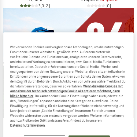
3,0
(2)
(0)
Wir verwenden Cookies und vergleichbare Technologien, um die notwendigen
Funktionen unserer Website zu gewährleisten. Außerdem bieten wir
zusätzliche Dienste und Funktionen an, analysieren unseren Datenverkehr,
um Inhalte und Werbung zu personalisieren, bzw. Social Media-Funktionen
bereitzustellen. Dadurch erfahren auch unsere Social Media-, Werbe- und
Analysepartner von deiner Nutzung unserer Website; diese sitzen teilweise in
Drittländern ohne angemessene Garantien zum Schutz deiner Daten, etwa vor
dem Zugriff durch Behörden. Durch Anklicken von „Alle auswählen“ erklärst du
dich damit einverstanden, dass wir so verfahren.
Wenn du keine Cookies mit
Ausnahme der technisch notwendigen Cookie akzeptieren möchtest, dann
klicke bitte hier
. Du kannst deine Cookie Einstellungen aber auch jederzeit in
den „Einstellungen“ anpassen und einzelne Kategorien auswählen. Deine
Einwilligung ist freiwillig, für die Nutzung dieser Website nicht notwendig und
kann jederzeit unter „Cookie Einstellungen“ im unteren Bereich unserer
Webseite widerrufen oder erstmals vergeben werden. Weitere Informationen,
auch zu Risiken der Drittlandstransfers, findest du in unseren
Die Preise schmelzen
Datenschutzhinweisen
.
JETZT BIS ZU 50% RABATT