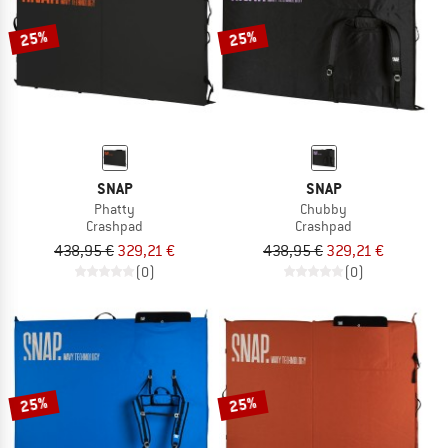
25%
25%
SNAP
SNAP
Phatty
Chubby
Crashpad
Crashpad
438,95 €
329,21 €
438,95 €
329,21 €
(0)
(0)
25%
25%