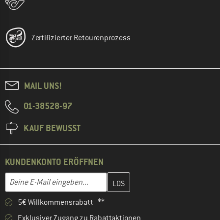
Zertifizierter Retourenprozess
MAIL UNS!
01-38528-97
KAUF BEWUSST
KUNDENKONTO ERÖFFNEN
Gib hier deine E-Mail-Adresse ein und erstelle im nächsten Schri
Deine E-Mail eingeben...
5€ Willkommensrabatt **
Exklusiver Zugang zu Rabattaktionen