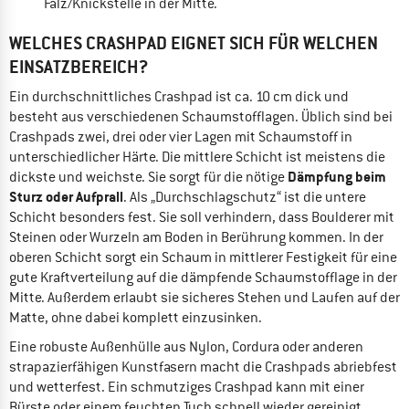
Falz/Knickstelle in der Mitte.
WELCHES CRASHPAD EIGNET SICH FÜR WELCHEN
EINSATZBEREICH?
Ein durchschnittliches Crashpad ist ca. 10 cm dick und
besteht aus verschiedenen Schaumstofflagen. Üblich sind bei
Crashpads zwei, drei oder vier Lagen mit Schaumstoff in
unterschiedlicher Härte. Die mittlere Schicht ist meistens die
Dämpfung beim
dickste und weichste. Sie sorgt für die nötige
Sturz oder Aufprall
. Als „Durchschlagschutz“ ist die untere
Schicht besonders fest. Sie soll verhindern, dass Boulderer mit
Steinen oder Wurzeln am Boden in Berührung kommen. In der
oberen Schicht sorgt ein Schaum in mittlerer Festigkeit für eine
gute Kraftverteilung auf die dämpfende Schaumstofflage in der
Mitte. Außerdem erlaubt sie sicheres Stehen und Laufen auf der
Matte, ohne dabei komplett einzusinken.
Eine robuste Außenhülle aus Nylon, Cordura oder anderen
strapazierfähigen Kunstfasern macht die Crashpads abriebfest
und wetterfest. Ein schmutziges Crashpad kann mit einer
Bürste oder einem feuchten Tuch schnell wieder gereinigt