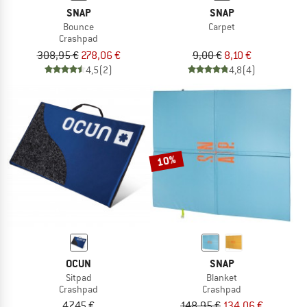
SNAP
SNAP
Bounce
Carpet
Crashpad
308,95 €
278,06 €
9,00 €
8,10 €
4,5
(2)
4,8
(4)
10%
OCUN
SNAP
Sitpad
Blanket
Crashpad
Crashpad
47,45 €
148,95 €
134,06 €