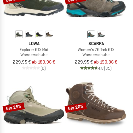
LOWA
SCARPA
Explorer GTX Mid
Women's ZG Trek GTX
Wanderschuhe
Wanderschuhe
229,95 €
ab 183,96 €
229,95 €
ab 190,86 €
(0)
4,8
(31)
bis 25%
bis 20%