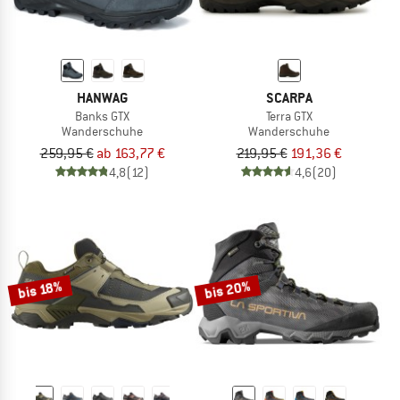
HANWAG
SCARPA
Banks GTX
Terra GTX
Wanderschuhe
Wanderschuhe
259,95 €
ab 163,77 €
219,95 €
191,36 €
4,8
(12)
4,6
(20)
bis 20%
bis 18%