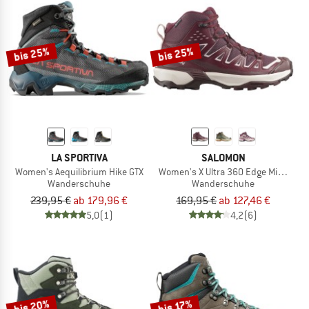
bis 25%
bis 25%
LA SPORTIVA
SALOMON
Women's Aequilibrium Hike GTX
Women's X Ultra 360 Edge Mid GTX
Wanderschuhe
Wanderschuhe
239,95 €
ab 179,96 €
169,95 €
ab 127,46 €
5,0
(1)
4,2
(6)
bis 20%
bis 17%