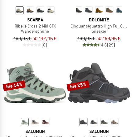
SCARPA
DOLOMITE
Ribelle Cross 2 Mid GTX
Cinquantaquattro High Full Grain Le
Wanderschuhe
Sneaker
189,95 €
ab 142,46 €
199,95 €
ab 159,96 €
(0)
4,6
(29)
bis 14%
bis 25%
SALOMON
SALOMON