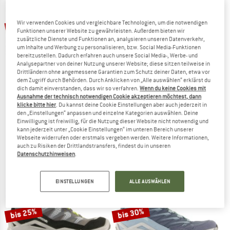
bis 27%
bis 31%
Wir verwenden Cookies und vergleichbare Technologien, um die notwendigen
Funktionen unserer Website zu gewährleisten. Außerdem bieten wir
zusätzliche Dienste und Funktionen an, analysieren unseren Datenverkehr,
um Inhalte und Werbung zu personalisieren, bzw. Social Media-Funktionen
bereitzustellen. Dadurch erfahren auch unsere Social Media-, Werbe- und
Analysepartner von deiner Nutzung unserer Website; diese sitzen teilweise in
Drittländern ohne angemessene Garantien zum Schutz deiner Daten, etwa vor
dem Zugriff durch Behörden. Durch Anklicken von „Alle auswählen“ erklärst du
dich damit einverstanden, dass wir so verfahren.
Wenn du keine Cookies mit
Ausnahme der technisch notwendigen Cookie akzeptieren möchtest, dann
SCARPA
HOKA
klicke bitte hier
. Du kannst deine Cookie Einstellungen aber auch jederzeit in
ZG Trek GTX
Women's Kaha 3 GTX
den „Einstellungen“ anpassen und einzelne Kategorien auswählen. Deine
Wanderschuhe
Wanderschuhe
Einwilligung ist freiwillig, für die Nutzung dieser Website nicht notwendig und
kann jederzeit unter „Cookie Einstellungen“ im unteren Bereich unserer
229,95 €
ab 167,86 €
229,95 €
ab 158,67 €
Webseite widerrufen oder erstmals vergeben werden. Weitere Informationen,
4,7
(38)
5,0
(4)
auch zu Risiken der Drittlandstransfers, findest du in unseren
Datenschutzhinweisen
.
EINSTELLUNGEN
ALLE AUSWÄHLEN
bis 25%
bis 30%