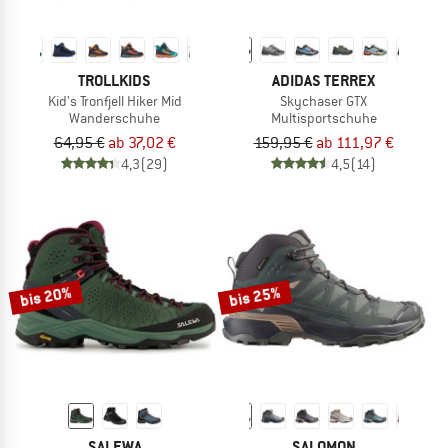
TROLLKIDS
ADIDAS TERREX
Kid's Tronfjell Hiker Mid
Skychaser GTX
Wanderschuhe
Multisportschuhe
64,95 €
ab 37,02 €
159,95 €
ab 111,97 €
4,3
(29)
4,5
(14)
bis 20%
bis 25%
SALEWA
SALOMON