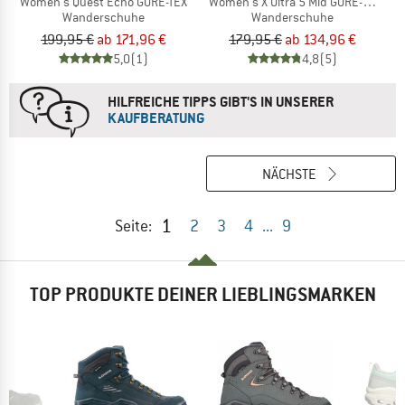
Women's Quest Echo GORE-TEX
Women's X Ultra 5 Mid GORE-TEX
Wanderschuhe
Wanderschuhe
199,95 €
ab 171,96 €
179,95 €
ab 134,96 €
5,0
(1)
4,8
(5)
HILFREICHE TIPPS GIBT'S IN UNSERER
KAUFBERATUNG
NÄCHSTE
1
Seite:
2
3
4
...
9
TOP PRODUKTE DEINER LIEBLINGSMARKEN