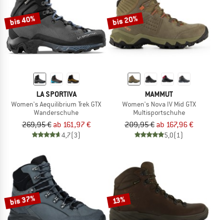
bis 40%
bis 20%
LA SPORTIVA
MAMMUT
Women's Aequilibrium Trek GTX
Women's Nova IV Mid GTX
Wanderschuhe
Multisportschuhe
269,95 €
ab 161,97 €
209,95 €
ab 167,96 €
4,7
(3)
5,0
(1)
bis 37%
13%