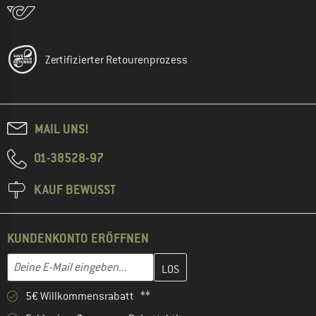
Zertifizierter Retourenprozess
MAIL UNS!
01-38528-97
KAUF BEWUSST
KUNDENKONTO ERÖFFNEN
Gib hier deine E-Mail-Adresse ein und erstelle im nächsten Schri
E-Mail-Adresse
5€ Willkommensrabatt **