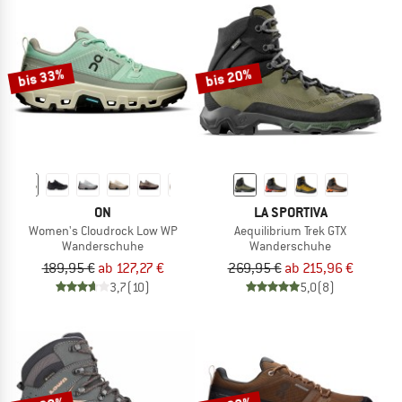
bis 33%
bis 20%
ON
LA SPORTIVA
Women's Cloudrock Low WP
Aequilibrium Trek GTX
Wanderschuhe
Wanderschuhe
189,95 €
ab 127,27 €
269,95 €
ab 215,96 €
3,7
(10)
5,0
(8)