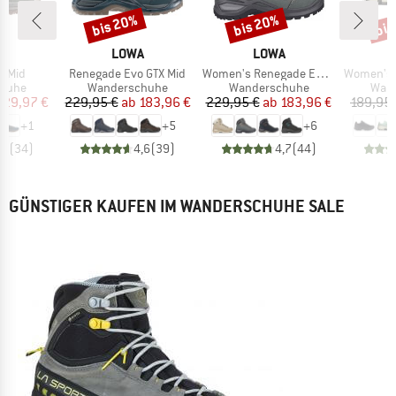
bis 20%
bis 20%
bis
Rabatt
Rabatt
Raba
KE
MARKE
MARKE
A
LOWA
LOWA
Artikel
Artikel
Artikel
X Mid
Renegade Evo GTX Mid
Women's Renegade Evo GTX Mid
Women's Cl
ruppe
Produktgruppe
Produktgruppe
Prod
huhe
Wanderschuhe
Wanderschuhe
Wan
eis
duzierter Preis
Preis
reduzierter Preis
Preis
reduzierter Preis
129,97 €
229,95 €
ab
183,96 €
229,95 €
ab
183,96 €
189,95 
+
1
+
5
+
6
,8
(
34
)
4,6
(
39
)
4,7
(
44
)
GÜNSTIGER KAUFEN IM WANDERSCHUHE SALE