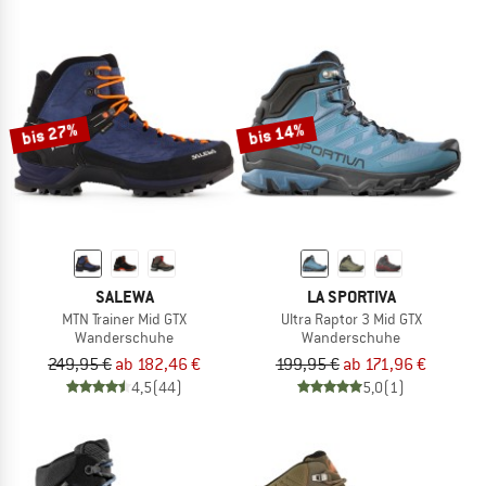
bis 27%
bis 14%
SALEWA
LA SPORTIVA
MTN Trainer Mid GTX
Ultra Raptor 3 Mid GTX
Wanderschuhe
Wanderschuhe
249,95 €
ab 182,46 €
199,95 €
ab 171,96 €
4,5
(44)
5,0
(1)