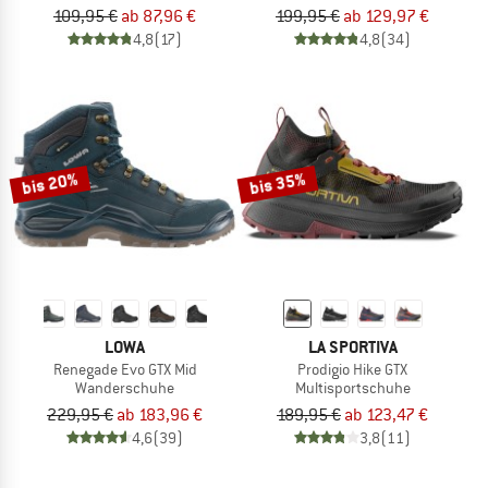
109,95 €
ab 87,96 €
199,95 €
ab 129,97 €
4,8
(17)
4,8
(34)
bis 20%
bis 35%
LOWA
LA SPORTIVA
Renegade Evo GTX Mid
Prodigio Hike GTX
Wanderschuhe
Multisportschuhe
229,95 €
ab 183,96 €
189,95 €
ab 123,47 €
4,6
(39)
3,8
(11)