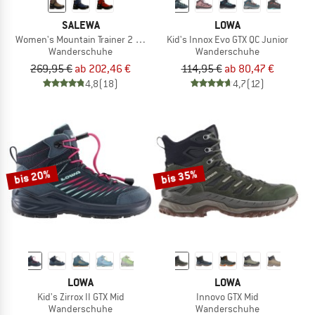
SALEWA
LOWA
Women's Mountain Trainer 2 Mid GTX
Kid's Innox Evo GTX QC Junior
Wanderschuhe
Wanderschuhe
269,95 €
ab 202,46 €
114,95 €
ab 80,47 €
4,8
(18)
4,7
(12)
bis 20%
bis 35%
LOWA
LOWA
Kid's Zirrox II GTX Mid
Innovo GTX Mid
Wanderschuhe
Wanderschuhe