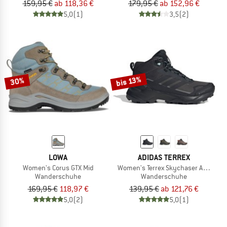
159,95 €
ab 118,36 €
179,95 €
ab 152,96 €
5,0
(1)
3,5
(2)
bis 13%
30%
LOWA
ADIDAS TERREX
Women's Corus GTX Mid
Women's Terrex Skychaser AX5 Mid 
Wanderschuhe
Wanderschuhe
169,95 €
118,97 €
139,95 €
ab 121,76 €
5,0
(2)
5,0
(1)