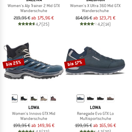
Women's Alp Trainer 2 Mid GTX
Women's X Ultra 360 Mid GTX
Wanderschuhe
Wanderschuhe
219,95 €
ab 175,96 €
164,95 €
ab 123,71 €
4,7
(25)
4,2
(14)
bis 25%
bis 17%
LOWA
LOWA
Women's Innovo GTX Mid
Renegade Evo GTX Lo
Wanderschuhe
Multisportschuhe
199,95 €
ab 149,96 €
199,95 €
ab 165,96 €
4,5
(22)
4,3
(20)