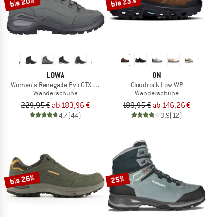
bis 20%
bis 23%
LOWA
ON
Women's Renegade Evo GTX Mid
Cloudrock Low WP
Wanderschuhe
Wanderschuhe
229,95 €
ab 183,96 €
189,95 €
ab 146,26 €
4,7
(44)
3,9
(12)
bis 26%
25%