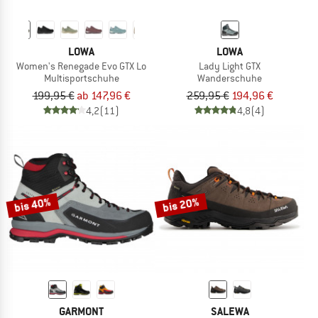
LOWA
LOWA
Women's Renegade Evo GTX Lo
Lady Light GTX
Multisportschuhe
Wanderschuhe
199,95 €
ab 147,96 €
259,95 €
194,96 €
4,2
(11)
4,8
(4)
bis 40%
bis 20%
GARMONT
SALEWA