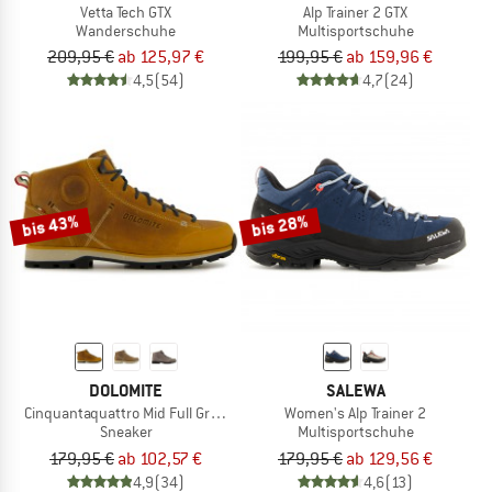
Vetta Tech GTX
Alp Trainer 2 GTX
Wanderschuhe
Multisportschuhe
209,95 €
ab 125,97 €
199,95 €
ab 159,96 €
4,5
(54)
4,7
(24)
bis 43%
bis 28%
DOLOMITE
SALEWA
Cinquantaquattro Mid Full Grain Leather Evo
Women's Alp Trainer 2
Sneaker
Multisportschuhe
179,95 €
ab 102,57 €
179,95 €
ab 129,56 €
4,9
(34)
4,6
(13)