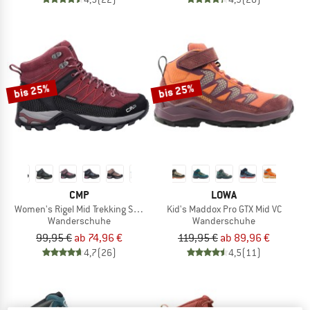
bis 25%
bis 25%
CMP
LOWA
Women's Rigel Mid Trekking Shoes Waterproof
Kid's Maddox Pro GTX Mid VC
Wanderschuhe
Wanderschuhe
99,95 €
ab 74,96 €
119,95 €
ab 89,96 €
4,7
(26)
4,5
(11)