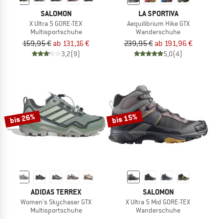
SALOMON
LA SPORTIVA
X Ultra 5 GORE-TEX
Aequilibrium Hike GTX
Multisportschuhe
Wanderschuhe
159,95 €
ab 131,16 €
239,95 €
ab 191,96 €
3,2
(9)
5,0
(4)
bis 26%
bis 15%
ADIDAS TERREX
SALOMON
Women's Skychaser GTX
X Ultra 5 Mid GORE-TEX
Multisportschuhe
Wanderschuhe