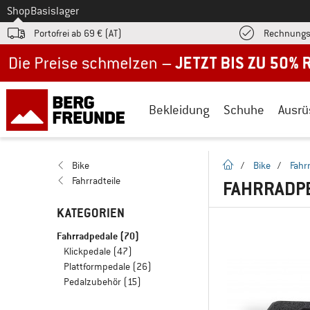
Zum
Shop
Basislager
Portofrei ab 69 € (AT)
Rechnungs
Jetzt bis zu 50% Rabatt im Sommer Sale
Bekleidung
Schuhe
Ausrü
Startseite
Bike
/
Bike
/
Fahr
Fahrradteile
FAHRRADP
KATEGORIEN
Fahrradpedale
(70)
Klickpedale
(47)
Plattformpedale
(26)
Pedalzubehör
(15)