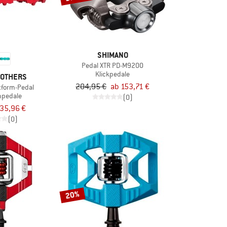
SHIMANO
Pedal XTR PD-M9200
Klickpedale
OTHERS
204,95 €
ab 153,71 €
tform-Pedal
mpedale
(0)
35,96 €
(0)
20%