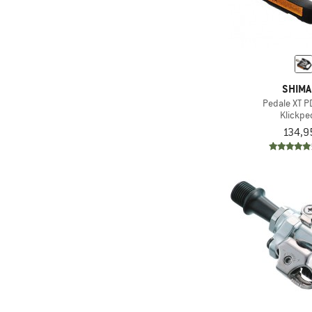
SHIM
Pedale XT 
Klickpe
134,9