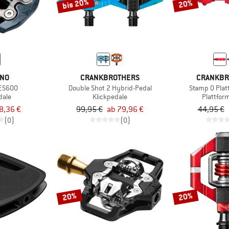
bis 20%
20%
ANO
CRANKBROTHERS
CRANKBR
-ES600
Double Shot 2 Hybrid-Pedal
Stamp 0 Plat
dale
Klickpedale
Plattfor
8,36 €
99,95 €
ab 79,96 €
44,95 €
(0)
(0)
20%
20%