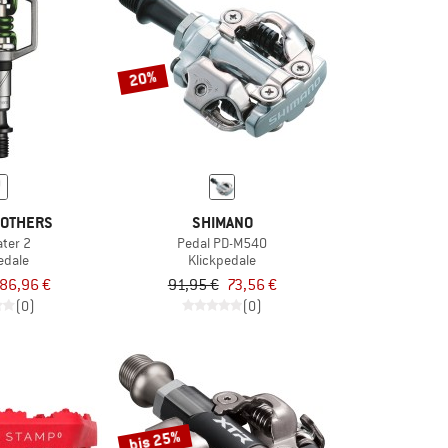
20%
OTHERS
SHIMANO
ter 2
Pedal PD-M540
edale
Klickpedale
86,96 €
91,95 €
73,56 €
(0)
(0)
bis 25%