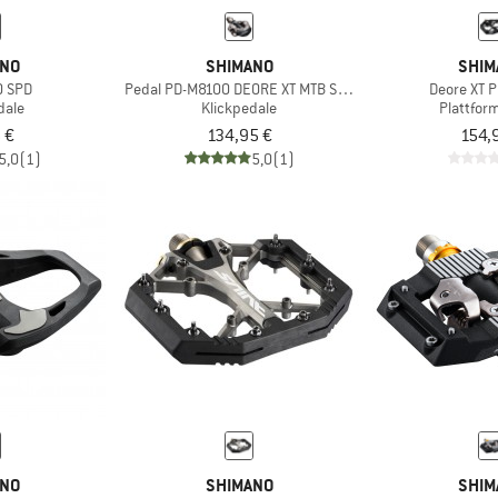
ANO
SHIMANO
SHIM
0 SPD
Pedal PD-M8100 DEORE XT MTB SPD ohne Reflektor
Deore XT 
dale
Klickpedale
Plattfor
 €
134,95 €
154,
5,0
(1)
5,0
(1)
ANO
SHIMANO
SHIM