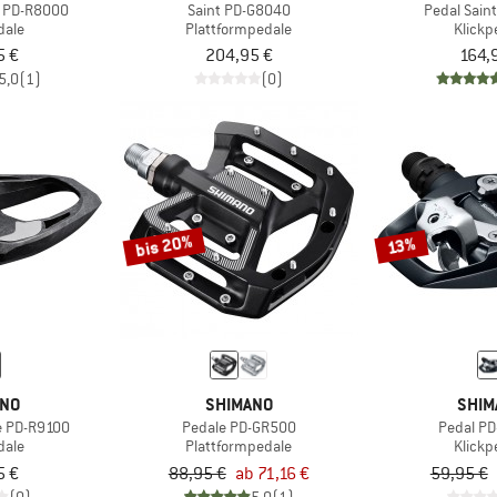
a PD-R8000
Saint PD-G8040
Pedal Sain
dale
Plattformpedale
Klickp
5 €
204,95 €
164,
5,0
(1)
(0)
bis 20%
13%
ANO
SHIMANO
SHIM
e PD-R9100
Pedale PD-GR500
Pedal P
dale
Plattformpedale
Klickp
5 €
88,95 €
ab 71,16 €
59,95 €