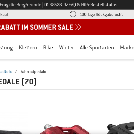
Ruf uns an unter
Frag die Bergfreunde
|
01-38528-97
FAQ & Hilfe
Bestellstatus
Finde die Zahlungs-Infos hier! Öffnet sich in einer Infobox
Gehe h
kauf
100 Tage Rückgaberecht
stung
Klettern
Bike
Winter
Alle Sportarten
Mark
radteile
/
Fahrradpedale
EDALE
(70)