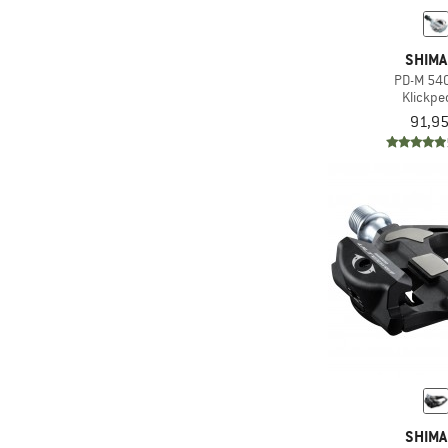
SHIM
PD-M 54
Klickpe
91,95
SHIM