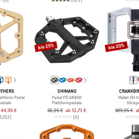
(0)
5,0
(1)
bis 25%
bis 20%
OTHERS
SHIMANO
CRANKBR
attform-Pedal
Pedal PD-GR400
Mallet DH K
pedale
Plattformpedale
Klickp
 44,96 €
65,95 €
ab 51,71 €
189,95 €
a
5,0
(2)
(0)