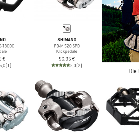
ANO
SHIMANO
PD-T8000
PD-M 520 SPD
dale
Klickpedale
5 €
56,95 €
5,0
(1)
5,0
(2)
Die
JETZT BIS
ZU