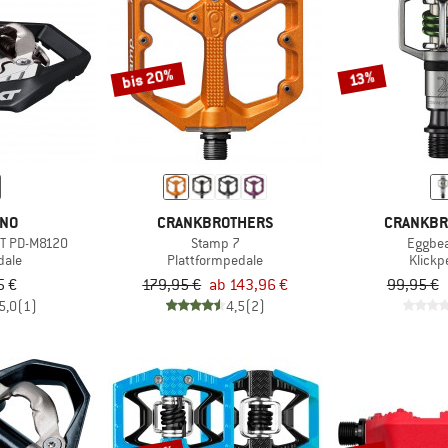
bis 20%
13%
ANO
CRANKBROTHERS
CRANKBR
XT PD-M8120
Stamp 7
Eggbea
dale
Plattformpedale
Klickp
5 €
179,95 €
ab 143,96 €
99,95 €
5,0
(1)
4,5
(2)