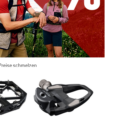
 Preise schmelzen
 ZU 50% RABATT
M SOMMER SALE