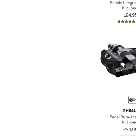
Pedale Ultegr
Klickpe
164,9
SHIM
Pedal Dura-Ac
Klickpe
254,9