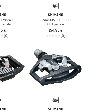
ANO
SHIMANO
PD-M8240
Pedal 105 PD-R7000
mpedale
Klickpedale
95 €
154,95 €
(0)
(0)
ANO
SHIMANO