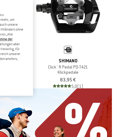
 zu
erkehr, um
 auch unsere
rittländern ohne
von „Alle
ahme der
tellungen aber
reiwillig, für
ereich unserer
dstransfers,
ANO
SHIMANO
D-EF102
Click`R Pedal PD-T421
mpedale
Klickpedale
5 €
83,95 €
5,0
(2)
5,0
(1)