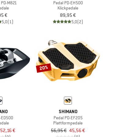
t PD-M821
Pedal PD-EH500
edale
Klickpedale
95 €
89,95 €
5,0
(1)
5,0
(2)
20%
ANO
SHIMANO
D-ED500
Pedal PD-EF205
edale
Plattformpedale
52,16 €
56,95 €
45,56 €