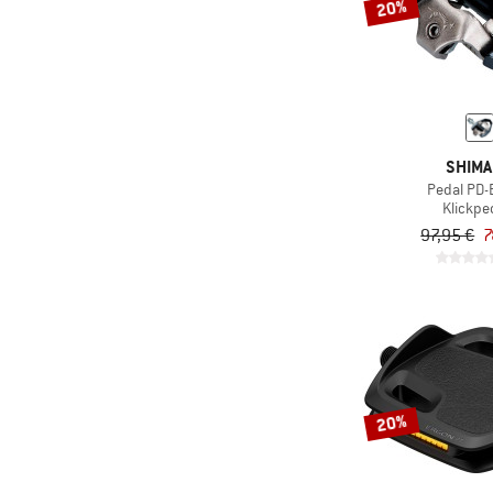
20%
SHIM
Pedal PD
Klickpe
97,95 €
7
20%