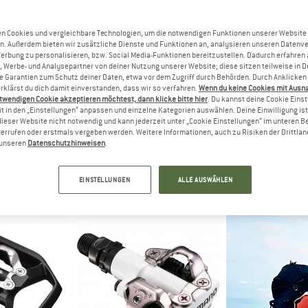
n Cookies und vergleichbare Technologien, um die notwendigen Funktionen unserer Website
n. Außerdem bieten wir zusätzliche Dienste und Funktionen an, analysieren unseren Datenv
Werbung zu personalisieren, bzw. Social Media-Funktionen bereitzustellen. Dadurch erfahren
, Werbe- und Analysepartner von deiner Nutzung unserer Website; diese sitzen teilweise in D
Garantien zum Schutz deiner Daten, etwa vor dem Zugriff durch Behörden. Durch Anklicken 
rklärst du dich damit einverstanden, dass wir so verfahren.
Wenn du keine Cookies mit Ausn
twendigen Cookie akzeptieren möchtest, dann klicke bitte hier
. Du kannst deine Cookie Eins
t in den „Einstellungen“ anpassen und einzelne Kategorien auswählen. Deine Einwilligung ist f
dieser Website nicht notwendig und kann jederzeit unter „Cookie Einstellungen“ im unteren B
errufen oder erstmals vergeben werden. Weitere Informationen, auch zu Risiken der Drittlan
VE
SHIMANO
SHIM
n unseren
Datenschutzhinweisen
.
irutschpedal
Pedal PD-EF202
Pedal P
pedale
Plattformpedale
Plattfor
 €
50,95 €
35,9
EINSTELLUNGEN
ALLE AUSWÄHLEN
(0)
5,0
(1)