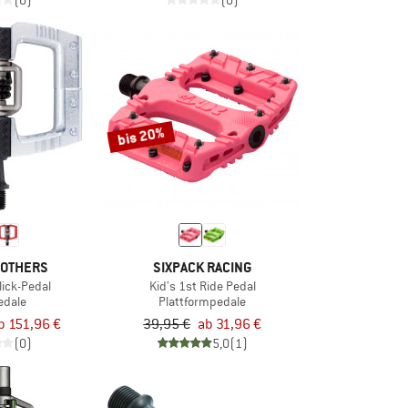
(0)
(0)
bis 20%
OTHERS
SIXPACK RACING
lick-Pedal
Kid's 1st Ride Pedal
edale
Plattformpedale
b 151,96 €
39,95 €
ab 31,96 €
(0)
5,0
(1)