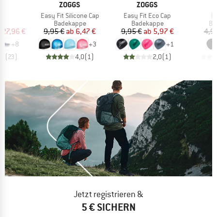
RKE
MARKE
MARKE
ZOGGS
ZOGGS
Artikel
Artikel
Ar
6
Easy Fit Silicone Cap
Easy Fit Eco Cap
L
ktgruppe
Produktgruppe
Produktgruppe
Pr
er
Badekappe
Badekappe
Ba
eis
duzierter Preis
Preis
reduzierter Preis
Preis
reduzierter Preis
127,96 €
9,95 €
ab
6,47 €
9,95 €
ab
5,97 €
4,9
+
8
+
3
+
1
,1
(
23
)
4,0
(
1
)
2,0
(
1
)
Jetzt registrieren &
5 € SICHERN