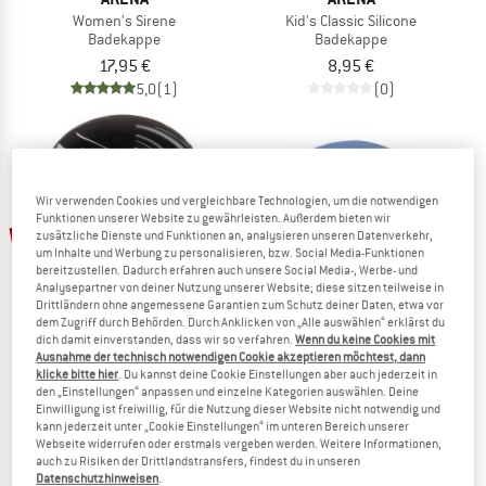
Women's Sirene
Kid's Classic Silicone
Badekappe
Badekappe
17,95 €
8,95 €
5,0
(1)
(0)
Wir verwenden Cookies und vergleichbare Technologien, um die notwendigen
Funktionen unserer Website zu gewährleisten. Außerdem bieten wir
bis 20%
bis 15%
zusätzliche Dienste und Funktionen an, analysieren unseren Datenverkehr,
um Inhalte und Werbung zu personalisieren, bzw. Social Media-Funktionen
bereitzustellen. Dadurch erfahren auch unsere Social Media-, Werbe- und
Analysepartner von deiner Nutzung unserer Website; diese sitzen teilweise in
Drittländern ohne angemessene Garantien zum Schutz deiner Daten, etwa vor
dem Zugriff durch Behörden. Durch Anklicken von „Alle auswählen“ erklärst du
dich damit einverstanden, dass wir so verfahren.
Wenn du keine Cookies mit
Ausnahme der technisch notwendigen Cookie akzeptieren möchtest, dann
klicke bitte hier
. Du kannst deine Cookie Einstellungen aber auch jederzeit in
ARENA
SPEEDO
den „Einstellungen“ anpassen und einzelne Kategorien auswählen. Deine
Einwilligung ist freiwillig, für die Nutzung dieser Website nicht notwendig und
Reversible Cap
Long Hair Cap
kann jederzeit unter „Cookie Einstellungen“ im unteren Bereich unserer
Badekappe
Badekappe
Webseite widerrufen oder erstmals vergeben werden. Weitere Informationen,
15,95 €
ab 12,76 €
13,95 €
ab 11,86 €
auch zu Risiken der Drittlandstransfers, findest du in unseren
Datenschutzhinweisen
.
(0)
4,5
(2)