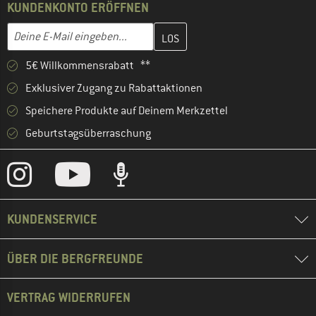
KUNDENKONTO ERÖFFNEN
Gib hier deine E-Mail-Adresse ein und erstelle im nächsten Schri
E-Mail-Adresse
5€ Willkommensrabatt **
Exklusiver Zugang zu Rabattaktionen
Speichere Produkte auf Deinem Merkzettel
Geburtstagsüberraschung
KUNDENSERVICE
ÜBER DIE BERGFREUNDE
VERTRAG WIDERRUFEN