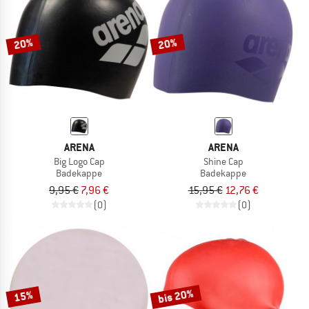
ZUM SOMMER SALE
20%
20%
ARENA
ARENA
Big Logo Cap
Shine Cap
Badekappe
Badekappe
9,95 €
7,96 €
15,95 €
12,76 €
(0)
(0)
bis 20%
15%