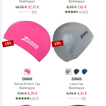
Badekappe
Badekappe
14,95 €
12,71 €
8,95 €
7,61 €
(0)
4,5
(2)
15%
15%
ZOGGS
ZOGGS
Deluxe Stretch Cap
Latex Cap
Badekappe
Badekappe
7,95 €
6,76 €
4,95 €
4,21 €
5,0
(3)
(0)