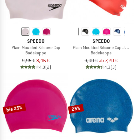
SPEEDO
SPEEDO
Plain Moulded Silicone Cap
Plain Moulded Silicone Cap Junior
Badekappe
Badekappe
9,95 €
8,46 €
9,00 €
ab 7,20 €
4,0
(2)
4,3
(3)
bis 25%
25%