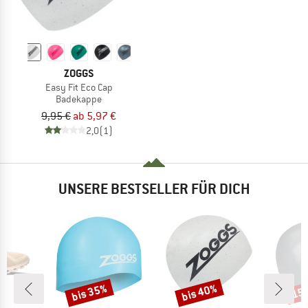
ZOGGS
Easy Fit Eco Cap
Badekappe
9,95 €
ab 5,97 €
2,0
(1)
UNSERE BESTSELLER FÜR DICH
bis 35%
bis 40%
15
Rabatt
Rabatt
Raba