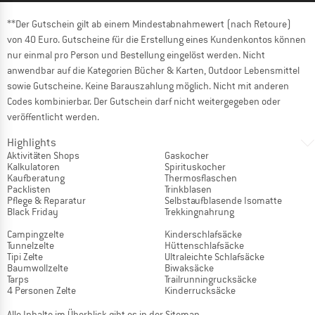
**Der Gutschein gilt ab einem Mindestabnahmewert (nach Retoure)
von 40 Euro. Gutscheine für die Erstellung eines Kundenkontos können
nur einmal pro Person und Bestellung eingelöst werden. Nicht
anwendbar auf die Kategorien Bücher & Karten, Outdoor Lebensmittel
sowie Gutscheine. Keine Barauszahlung möglich. Nicht mit anderen
Codes kombinierbar. Der Gutschein darf nicht weitergegeben oder
veröffentlicht werden.
Highlights
Aktivitäten Shops
Gaskocher
Kalkulatoren
Spirituskocher
Kaufberatung
Thermosflaschen
Packlisten
Trinkblasen
Pflege & Reparatur
Selbstaufblasende Isomatte
Black Friday
Trekkingnahrung
Campingzelte
Kinderschlafsäcke
Tunnelzelte
Hüttenschlafsäcke
Tipi Zelte
Ultraleichte Schlafsäcke
Baumwollzelte
Biwaksäcke
Tarps
Trailrunningrucksäcke
4 Personen Zelte
Kinderrucksäcke
Alle Inhalte im Überblick gibt es in der
Sitemap
.