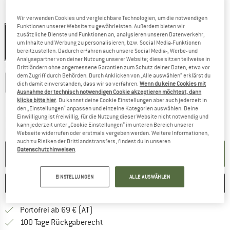
Farbe:
Night / Flame
Wir verwenden Cookies und vergleichbare Technologien, um die notwendigen
Funktionen unserer Website zu gewährleisten. Außerdem bieten wir
zusätzliche Dienste und Funktionen an, analysieren unseren Datenverkehr,
um Inhalte und Werbung zu personalisieren, bzw. Social Media-Funktionen
bereitzustellen. Dadurch erfahren auch unsere Social Media-, Werbe- und
25%
Analysepartner von deiner Nutzung unserer Website; diese sitzen teilweise in
Größe wählen:
Drittländern ohne angemessene Garantien zum Schutz deiner Daten, etwa vor
dem Zugriff durch Behörden. Durch Anklicken von „Alle auswählen“ erklärst du
S/M
L/XL
dich damit einverstanden, dass wir so verfahren.
Wenn du keine Cookies mit
Ausnahme der technisch notwendigen Cookie akzeptieren möchtest, dann
Größentabelle
klicke bitte hier
. Du kannst deine Cookie Einstellungen aber auch jederzeit in
den „Einstellungen“ anpassen und einzelne Kategorien auswählen. Deine
Einwilligung ist freiwillig, für die Nutzung dieser Website nicht notwendig und
Der Link öffnet sich in einer Infobox und beinhaltet
Lieferzeit: 2-4 Werktage
kann jederzeit unter „Cookie Einstellungen“ im unteren Bereich unserer
Menge:
Webseite widerrufen oder erstmals vergeben werden. Weitere Informationen,
auch zu Risiken der Drittlandstransfers, findest du in unseren
Datenschutzhinweisen
.
IN DEN WARENKORB
EINSTELLUNGEN
ALLE AUSWÄHLEN
MERKEN
VERGLEICHEN
Finde mehr Informationen zu den Versand
Portofrei ab 69 € (AT)
Gehe hier zu den Rückgabe-Richtlinie
100 Tage Rückgaberecht