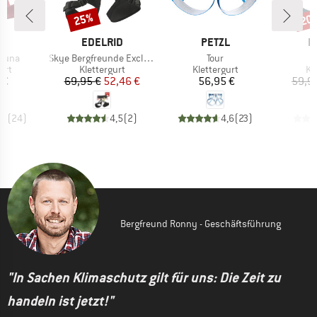
25%
20
Rabatt
Raba
E
MARKE
MARKE
M
L
EDELRID
PETZL
E
Artikel
Artikel
Luna
Skye Bergfreunde Exclusive
Tour
gruppe
Produktgruppe
Produktgruppe
Pr
urt
Klettergurt
Klettergurt
Kl
eis
Preis
reduzierter Preis
Preis
 €
69,95 €
52,46 €
56,95 €
59,9
,7
(
24
)
4,5
(
2
)
4,6
(
23
)
Bergfreund Ronny - Geschäftsführung
"In Sachen Klimaschutz gilt für uns: Die Zeit zu
handeln ist jetzt!"