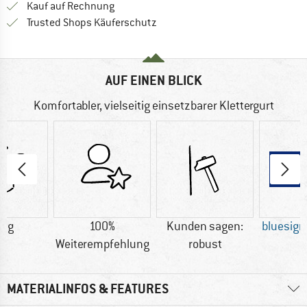
Finde die Zahlungs-Infos hier! Öffnet sich 
Kauf auf Rechnung
Finde alle Infos hier!
Trusted Shops Käuferschutz
AUF EINEN BLICK
Komfortabler, vielseitig einsetzbarer Klettergurt
6 g
100%
Kunden sagen:
bluesig
Weiterempfehlung
robust
MATERIALINFOS & FEATURES