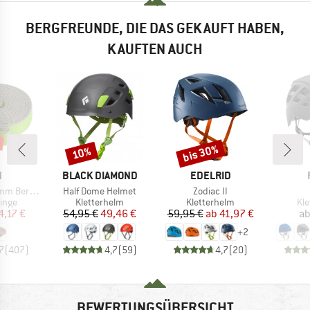
BERGFREUNDE, DIE DAS GEKAUFT HABEN,
KAUFTEN AUCH
bis 30%
10%
Rabatt
Rabatt
KE
MARKE
MARKE
N
BLACK DIAMOND
EDELRID
Artikel
Artikel
unde Edition
Half Dome Helmet
Zodiac II
ruppe
Produktgruppe
Produktgruppe
Pr
inge
Kletterhelm
Kletterhelm
Kl
eis
duzierter Preis
Preis
reduzierter Preis
Preis
reduzierter Preis
4,17 €
54,95 €
49,46 €
59,95 €
ab
41,97 €
a
+
2
7
(
407
)
4,7
(
59
)
4,7
(
20
)
BEWERTUNGSÜBERSICHT