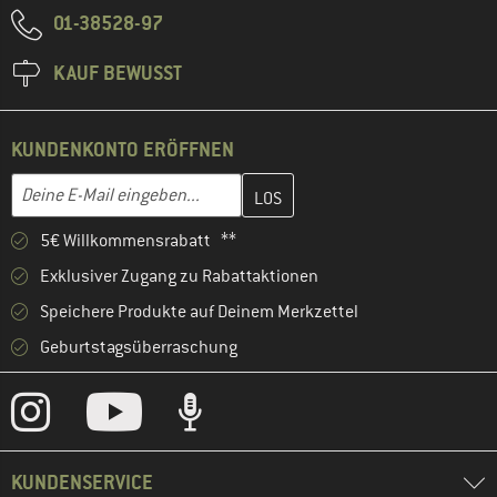
01-38528-97
KAUF BEWUSST
KUNDENKONTO ERÖFFNEN
Gib hier deine E-Mail-Adresse ein und erstelle im nächsten Schri
E-Mail-Adresse
5€ Willkommensrabatt **
Exklusiver Zugang zu Rabattaktionen
Speichere Produkte auf Deinem Merkzettel
Geburtstagsüberraschung
KUNDENSERVICE