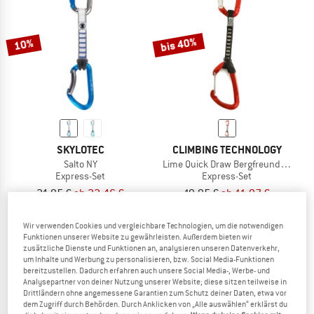
ZUM SOMMER SALE
bis 40%
10%
SKYLOTEC
CLIMBING TECHNOLOGY
Salto NY
Lime Quick Draw Bergfreunde Editio
Express-Set
Express-Set
24,95 €
ab 22,46 €
19,95 €
ab 11,97 €
(0)
4,7
(111)
Wir verwenden Cookies und vergleichbare Technologien, um die notwendigen
Funktionen unserer Website zu gewährleisten. Außerdem bieten wir
zusätzliche Dienste und Funktionen an, analysieren unseren Datenverkehr,
um Inhalte und Werbung zu personalisieren, bzw. Social Media-Funktionen
bereitzustellen. Dadurch erfahren auch unsere Social Media-, Werbe- und
Analysepartner von deiner Nutzung unserer Website; diese sitzen teilweise in
Drittländern ohne angemessene Garantien zum Schutz deiner Daten, etwa vor
dem Zugriff durch Behörden. Durch Anklicken von „Alle auswählen“ erklärst du