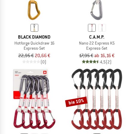
BLACK DIAMOND
C.A.M.P.
Hotforge Quickdraw 16
Nano 22 Express KS
Express-Set
Express-Set
22,95 €
20,66 €
17,95 €
ab 16,16 €
(0)
4,5
(2)
bis 10%