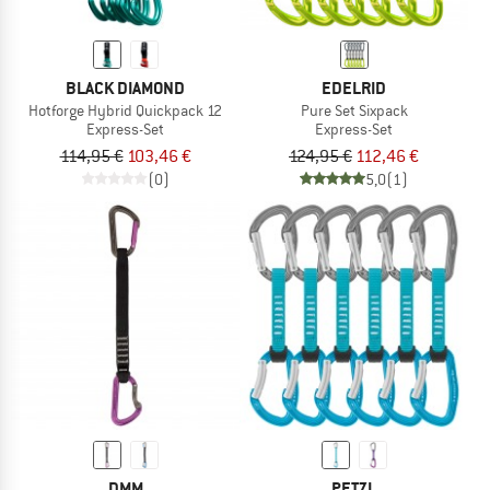
BLACK DIAMOND
EDELRID
Hotforge Hybrid Quickpack 12
Pure Set Sixpack
Express-Set
Express-Set
114,95 €
103,46 €
124,95 €
112,46 €
(0)
5,0
(1)
DMM
PETZL