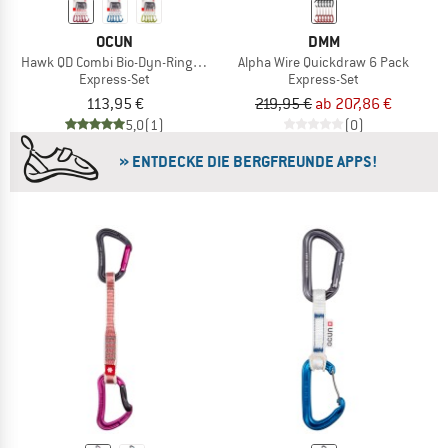
OCUN
DMM
Hawk QD Combi Bio-Dyn-Ring 15 mm
Alpha Wire Quickdraw 6 Pack
Express-Set
Express-Set
113,95 €
219,95 €
ab 207,86 €
5,0
(1)
(0)
» ENTDECKE DIE BERGFREUNDE APPS!