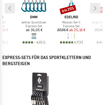
bis 20%
20
Rabatt
Raba
MARKE
MARKE
ID
DMM
EDELRID
Artikel
Artikel
Artikel
 Set
Aether Quickdraw
Mission Set II
Ange S Q
gruppe
Produktgruppe
Produktgruppe
Pr
-Set
Express-Set
Express-Set
Exp
eis
duzierter Preis
Preis
Preis
reduzierter Preis
,26 €
ab
36,05 €
27,95 €
ab
25,16 €
27,95 
5,0
(
1
)
4,0
(
1
)
4,7
(
3
)
EXPRESS-SETS FÜR DAS SPORTKLETTERN UND
BERGSTEIGEN