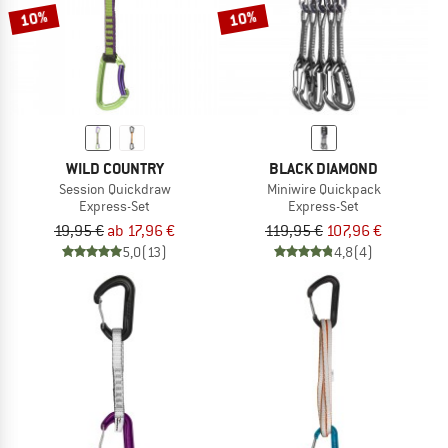
10%
10%
WILD COUNTRY
BLACK DIAMOND
Session Quickdraw
Miniwire Quickpack
Express-Set
Express-Set
19,95 €
ab 17,96 €
119,95 €
107,96 €
5,0
(13)
4,8
(4)