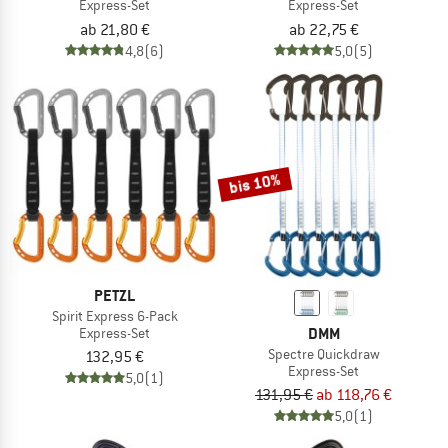
Express-Set
Express-Set
ab 21,80 €
ab 22,75 €
4,8
(6)
5,0
(5)
bis 10%
PETZL
Spirit Express 6-Pack
DMM
Express-Set
Spectre Quickdraw
132,95 €
Express-Set
5,0
(1)
131,95 €
ab 118,76 €
5,0
(1)