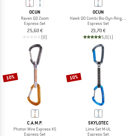
OCUN
OCUN
Raven QD Zoom
Hawk QD Combi Bio-Dyn-Ring 15 mm
Express-Set
Express-Set
25,60 €
23,70 €
(0)
5,0
(1)
10%
10%
C.A.M.P.
SKYLOTEC
Photon Wire Express KS
Lime Set M-UL
Express-Set
Express-Set