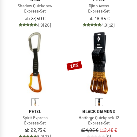
Shadow Quickdraw
Djinn Axess
Express-Set
Express-Set
ab 27,50 €
ab 18,95 €
4,9
(26)
4,9
(12)
10%
PETZL
BLACK DIAMOND
Spirit Express
Hotforge Quickpack 12
Express-Set
Express-Set
ab 22,75 €
124,95 €
112,46 €
5,0
(27)
(0)