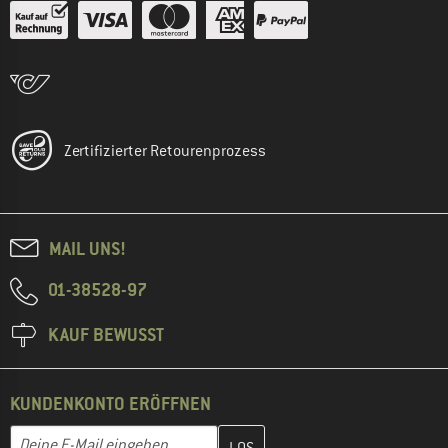
Zertifizierter Retourenprozess
MAIL UNS!
01-38528-97
KAUF BEWUSST
KUNDENKONTO ERÖFFNEN
Gib hier deine E-Mail-Adresse ein und erstelle im nächsten Schri
E-Mail-Adresse