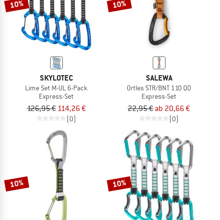
10%
10%
SKYLOTEC
SALEWA
Lime Set M-UL 6-Pack
Ortles STR/BNT 110 QD
Express-Set
Express-Set
126,95 €
114,26 €
22,95 €
ab 20,66 €
(0)
(0)
10%
10%