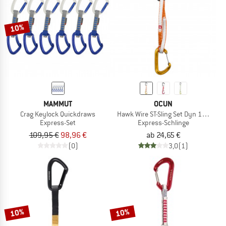
10%
MAMMUT
OCUN
Crag Keylock Quickdraws
Hawk Wire ST-Sling Set Dyn 12 mm
Express-Set
Express-Schlinge
109,95 €
98,96 €
ab 24,65 €
(0)
3,0
(1)
10%
10%