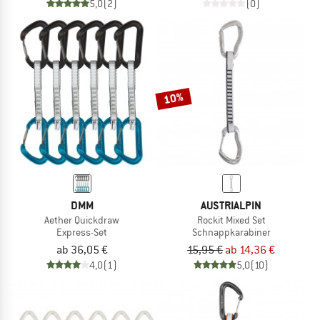
5,0
(2)
(0)
10%
DMM
AUSTRIALPIN
Aether Quickdraw
Rockit Mixed Set
Express-Set
Schnappkarabiner
ab 36,05 €
15,95 €
ab 14,36 €
4,0
(1)
5,0
(10)