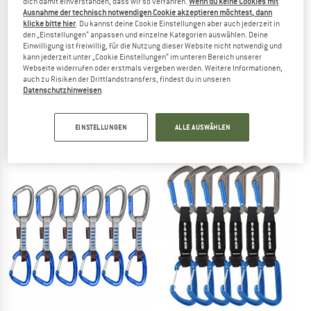
dich damit einverstanden, dass wir so verfahren.
Wenn du keine Cookies mit
Ausnahme der technisch notwendigen Cookie akzeptieren möchtest, dann
klicke bitte hier
. Du kannst deine Cookie Einstellungen aber auch jederzeit in
den „Einstellungen“ anpassen und einzelne Kategorien auswählen. Deine
Einwilligung ist freiwillig, für die Nutzung dieser Website nicht notwendig und
kann jederzeit unter „Cookie Einstellungen“ im unteren Bereich unserer
Webseite widerrufen oder erstmals vergeben werden. Weitere Informationen,
auch zu Risiken der Drittlandstransfers, findest du in unseren
DMM
MAMMUT
Datenschutzhinweisen
.
Alpha Sport Quickdraw
Sender Wire Quickdraws
Express-Set
Express-Set
EINSTELLUNGEN
ALLE AUSWÄHLEN
ab 31,30 €
ab 21,80 €
5,0
(21)
(0)