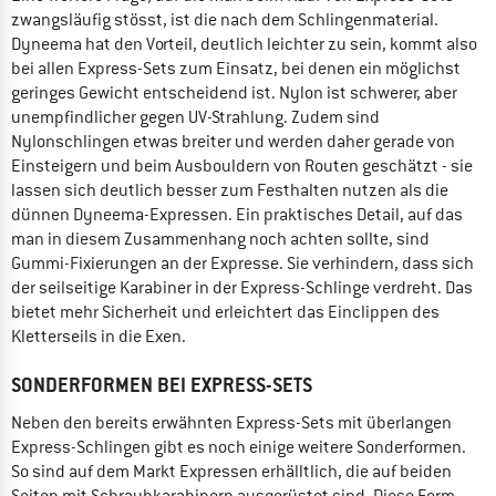
zwangsläufig stösst, ist die nach dem Schlingenmaterial.
Dyneema hat den Vorteil, deutlich leichter zu sein, kommt also
bei allen Express-Sets zum Einsatz, bei denen ein möglichst
geringes Gewicht entscheidend ist. Nylon ist schwerer, aber
unempfindlicher gegen UV-Strahlung. Zudem sind
Nylonschlingen etwas breiter und werden daher gerade von
Einsteigern und beim Ausbouldern von Routen geschätzt - sie
lassen sich deutlich besser zum Festhalten nutzen als die
dünnen Dyneema-Expressen. Ein praktisches Detail, auf das
man in diesem Zusammenhang noch achten sollte, sind
Gummi-Fixierungen an der Expresse. Sie verhindern, dass sich
der seilseitige Karabiner in der Express-Schlinge verdreht. Das
bietet mehr Sicherheit und erleichtert das Einclippen des
Kletterseils in die Exen.
SONDERFORMEN BEI EXPRESS-SETS
Neben den bereits erwähnten Express-Sets mit überlangen
Express-Schlingen gibt es noch einige weitere Sonderformen.
So sind auf dem Markt Expressen erhälltlich, die auf beiden
Seiten mit Schraubkarabinern ausgerüstet sind. Diese Form