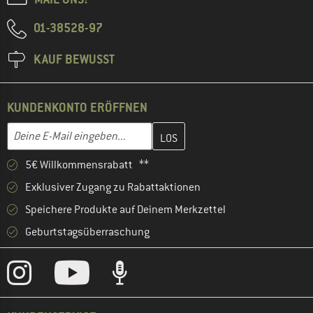
01-38528-97
KAUF BEWUSST
KUNDENKONTO ERÖFFNEN
Gib hier deine E-Mail-Adresse ein und erstelle im nächsten Schri
E-Mail-Adresse
5€ Willkommensrabatt **
Exklusiver Zugang zu Rabattaktionen
Speichere Produkte auf Deinem Merkzettel
Geburtstagsüberraschung