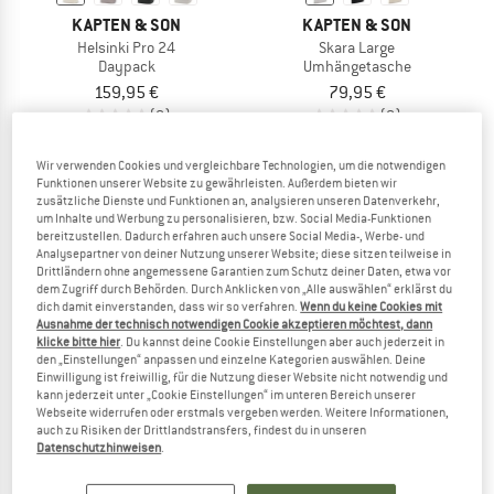
KAPTEN & SON
KAPTEN & SON
Helsinki Pro 24
Skara Large
Daypack
Umhängetasche
159,95 €
79,95 €
(0)
(0)
Wir verwenden Cookies und vergleichbare Technologien, um die notwendigen
Funktionen unserer Website zu gewährleisten. Außerdem bieten wir
zusätzliche Dienste und Funktionen an, analysieren unseren Datenverkehr,
um Inhalte und Werbung zu personalisieren, bzw. Social Media-Funktionen
bereitzustellen. Dadurch erfahren auch unsere Social Media-, Werbe- und
Analysepartner von deiner Nutzung unserer Website; diese sitzen teilweise in
Drittländern ohne angemessene Garantien zum Schutz deiner Daten, etwa vor
dem Zugriff durch Behörden. Durch Anklicken von „Alle auswählen“ erklärst du
dich damit einverstanden, dass wir so verfahren.
Wenn du keine Cookies mit
Ausnahme der technisch notwendigen Cookie akzeptieren möchtest, dann
klicke bitte hier
. Du kannst deine Cookie Einstellungen aber auch jederzeit in
den „Einstellungen“ anpassen und einzelne Kategorien auswählen. Deine
Einwilligung ist freiwillig, für die Nutzung dieser Website nicht notwendig und
kann jederzeit unter „Cookie Einstellungen“ im unteren Bereich unserer
Webseite widerrufen oder erstmals vergeben werden. Weitere Informationen,
KAPTEN & SON
KAPTEN & SON
auch zu Risiken der Drittlandstransfers, findest du in unseren
Datenschutzhinweisen
.
Bergen Pro 14
Lisbon 25-30
Daypack
Daypack