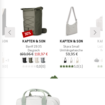
30%
Rabatt
MARKE
MARKE
MAR
& SON
KAPTEN & SON
KAPTEN & SON
KAPT
Artikel
Artikel
Artike
3
Banff 28-35
Skara Small
Lisbo
tgruppe
Produktgruppe
Produktgruppe
Pro
ck
Daypack
Umhängetasche
Rei
eis
Preis
reduzierter Preis
Preis
 €
169,95 €
118,97 €
59,95 €
1
+
3
0,0
(
0
)
0,0
(
0
)
5,0
(
1
)