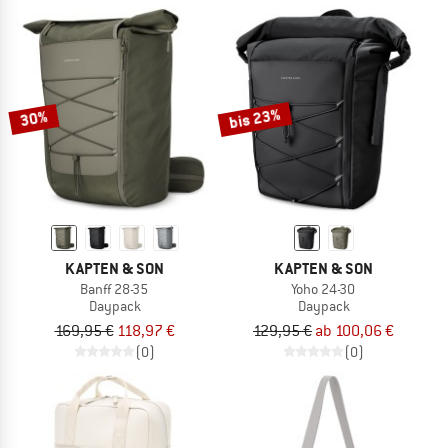
bis 23%
30%
KAPTEN & SON
KAPTEN & SON
Banff 28-35
Yoho 24-30
Daypack
Daypack
169,95 €
118,97 €
129,95 €
ab 100,06 €
(0)
(0)