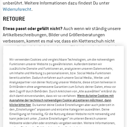
unberührt. Weitere Informationen dazu findest Du unter 
Widerrufsrecht
.
RETOURE
Etwas passt oder gefällt nicht?
 Auch wenn wir ständig unsere 
Artikelbeschreibungen, Bilder und Größenberatungen 
verbessern, kommt es mal vor, dass ein Kletterschuh nicht 
passt, die Hardshell sich anders anfühlt als gedacht, oder dass 
ein Rucksackmodell nicht für Deinen Rücken gemacht ist.
Wir verwenden Cookies und vergleichbare Technologien, um die notwendigen
Funktionen unserer Website zu gewährleisten. Außerdem bieten wir
In diesem Fall sagen wir: Kein Problem, schick es uns zurück!
zusätzliche Dienste und Funktionen an, analysieren unseren Datenverkehr,
um Inhalte und Werbung zu personalisieren, bzw. Social Media-Funktionen
Innerhalb unserer freiwilligen Rückgabefrist von 100 Tagen 
bereitzustellen. Dadurch erfahren auch unsere Social Media-, Werbe- und
Analysepartner von deiner Nutzung unserer Website; diese sitzen teilweise in
kannst Du die Artikel problemlos retournieren. Um Deine 
Drittländern ohne angemessene Garantien zum Schutz deiner Daten, etwa vor
Retoure reibungslos bearbeiten zu können und 
dem Zugriff durch Behörden. Durch Anklicken von „Alle auswählen“ erklärst du
sicherzustellen, dass die Ware für den Wiederverkauf geeignet 
dich damit einverstanden, dass wir so verfahren.
Wenn du keine Cookies mit
Ausnahme der technisch notwendigen Cookie akzeptieren möchtest, dann
ist, müssen jedoch folgende Voraussetzungen eingehalten 
klicke bitte hier
. Du kannst deine Cookie Einstellungen aber auch jederzeit in
werden (alle weiteren Infos zu unserem freiwilligen 100 Tage 
den „Einstellungen“ anpassen und einzelne Kategorien auswählen. Deine
Einwilligung ist freiwillig, für die Nutzung dieser Website nicht notwendig und
Rückgaberecht 
findest Du in unseren AGB):
kann jederzeit unter „Cookie Einstellungen“ im unteren Bereich unserer
Webseite widerrufen oder erstmals vergeben werden. Weitere Informationen,
die Ware ist im Originalzustand, vollständig und ohne 