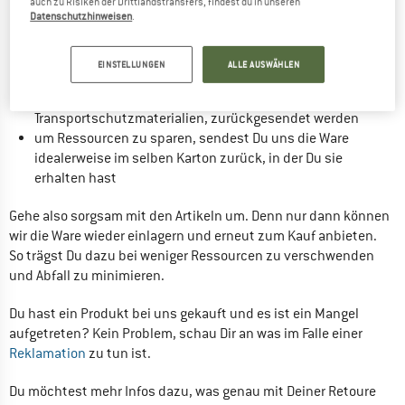
auch zu Risiken der Drittlandstransfers, findest du in unseren
Datenschutzhinweisen
.
Gebrauchsspuren
die Ware ist nicht beschädigt
die Ware ist nicht verschmutzt
EINSTELLUNGEN
ALLE AUSWÄHLEN
die Ware muss in ordnungsgemäßer Verpackung, 
einschließlich aller Etiketten und 
Transportschutzmaterialien, zurückgesendet werden
um Ressourcen zu sparen, sendest Du uns die Ware 
idealerweise im selben Karton zurück, in der Du sie 
erhalten hast
Gehe also sorgsam mit den Artikeln um. Denn nur dann können 
wir die Ware wieder einlagern und erneut zum Kauf anbieten. 
So trägst Du dazu bei weniger Ressourcen zu verschwenden 
und Abfall zu minimieren.
Du hast ein Produkt bei uns gekauft und es ist ein Mangel 
aufgetreten? Kein Problem, schau Dir an was im Falle einer 
Reklamation 
zu tun ist.
Du möchtest mehr Infos dazu, was genau mit Deiner Retoure 