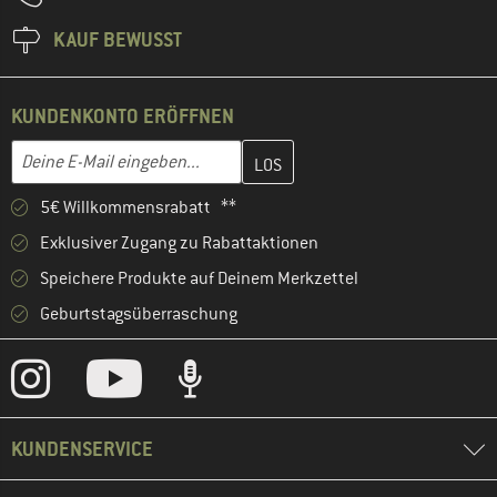
KAUF BEWUSST
KUNDENKONTO ERÖFFNEN
Gib hier deine E-Mail-Adresse ein und erstelle im nächsten Schri
E-Mail-Adresse
5€ Willkommensrabatt **
Exklusiver Zugang zu Rabattaktionen
Speichere Produkte auf Deinem Merkzettel
Geburtstagsüberraschung
KUNDENSERVICE