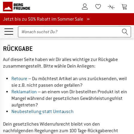
Zum Kundenkonto
Zum 
Zum Merkzettel.
Zum Produk
Jetzt bis zu 50% Rabatt im Sommer Sale
Jetzt bis zu 50% Rabatt im Sommer Sale »
RÜCKGABE
Auf dieser Seite haben wir Dir alles wichtige zur Rückgabe 
zusammengestellt. Bitte wähle Dein Anliegen:
Retoure 
– Du möchtest Artikel an uns zurücksenden, weil 
sie z.B. nicht passen oder gefallen?
Reklamation 
– an einem von Dir bestellten Produkt ist ein 
Mangel während der gesetzlichen Gewährleistungsfrist 
aufgetreten?
Neubestellung statt Umtausch
Dein gesetzliches Widerrufsrecht bleibt von den 
nachfolgenden Regelungen zum 100 Tage-Rückgaberecht 