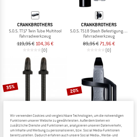
CRANKBROTHERS
CRANKBROTHERS
S.O.S. TT17 Twin Tube Multitool
S.O.S. TS18 Stash Befestigungsband +
Fahrradwerkzeug
Fahrradwerkzeug
119,95 €
104,36 €
89,95 €
71,96 €
(0)
(0)
35%
20%
Wir verwenden Cookies und vergleichbare Technologien, um die notwendigen
Funktionen unserer Website zu gewährleisten. Außerdem bieten wir
SCHWALBE
zusätzliche Dienste und Funktionen an, analysieren unseren Datenverkehr,
um Inhalte und Werbung zu personalisieren, bzw. Social Media-Funktionen
SV Tubeless Ventil 60 mm
bereitzustellen. Dadurch erfahren auch unsere Social Media-, Werbe- und
CRANKBROTHERS
Fahrradventil