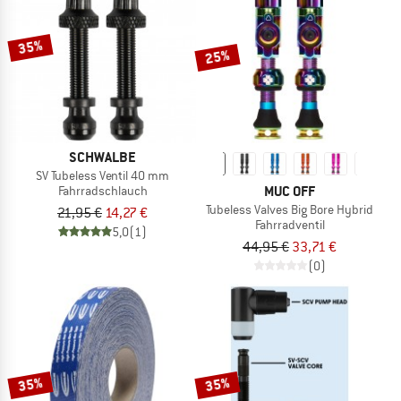
ZUM SOMMER SALE
35%
25%
SCHWALBE
SV Tubeless Ventil 40 mm
MUC OFF
Fahrradschlauch
Tubeless Valves Big Bore Hybrid
21,95 €
14,27 €
Fahrradventil
5,0
(1)
44,95 €
33,71 €
(0)
35%
35%