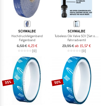
SCHWALBE
SCHWALBE
Hochdruckfelgenband
Tubeless Clik Valve SCV (Set of 2)
Felgenband
Fahrradventil
6,50 €
4,23 €
23,95 €
ab 15,57 €
(0)
(0)
35%
50%