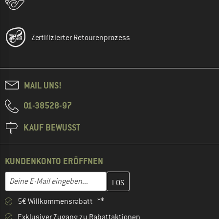
Zertifizierter Retourenprozess
MAIL UNS!
01-38528-97
KAUF BEWUSST
KUNDENKONTO ERÖFFNEN
Gib hier deine E-Mail-Adresse ein und erstelle im nächsten Schri
E-Mail-Adresse
5€ Willkommensrabatt **
Exklusiver Zugang zu Rabattaktionen