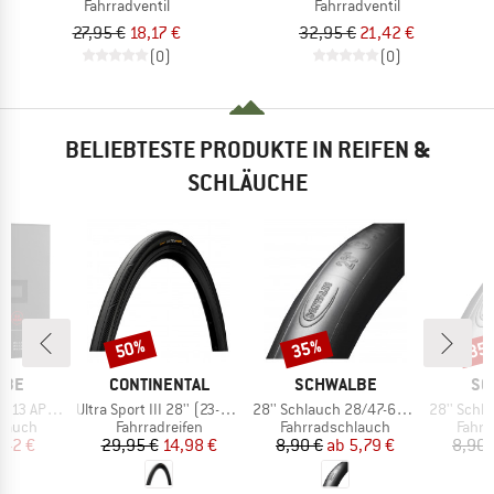
Fahrradventil
Fahrradventil
27,95 €
18,17 €
32,95 €
21,42 €
(0)
(0)
BELIEBTESTE PRODUKTE IN REIFEN &
SCHLÄUCHE
50%
35%
35
Rabatt
Rabatt
Raba
MARKE
MARKE
MA
LBE
CONTINENTAL
SCHWALBE
SC
Artikel
Artikel
Artikel
Plus 40/62-559
Ultra Sport III 28'' (23-622) Foldable
28'' Schlauch 28/47-622/635 SV 17
28'' Schlauch 18/
uppe
Produktgruppe
Produktgruppe
Produ
hlauch
Fahrradreifen
Fahrradschlauch
Fahrr
eis
duzierter Preis
Preis
reduzierter Preis
Preis
reduzierter Preis
,42 €
29,95 €
14,98 €
8,90 €
ab
5,79 €
8,90 