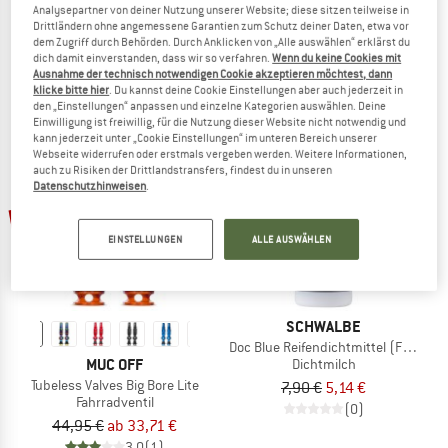
Analysepartner von deiner Nutzung unserer Website; diese sitzen teilweise in
S.O.S. BC2 Side Entry Flaschenhalter 
24,95 €
16,22 €
Drittländern ohne angemessene Garantien zum Schutz deiner Daten, etwa vor
Flaschenhalter
(0)
dem Zugriff durch Behörden. Durch Anklicken von „Alle auswählen“ erklärst du
39,95 €
31,96 €
dich damit einverstanden, dass wir so verfahren.
Wenn du keine Cookies mit
Ausnahme der technisch notwendigen Cookie akzeptieren möchtest, dann
(0)
klicke bitte hier
. Du kannst deine Cookie Einstellungen aber auch jederzeit in
den „Einstellungen“ anpassen und einzelne Kategorien auswählen. Deine
Einwilligung ist freiwillig, für die Nutzung dieser Website nicht notwendig und
kann jederzeit unter „Cookie Einstellungen“ im unteren Bereich unserer
Webseite widerrufen oder erstmals vergeben werden. Weitere Informationen,
auch zu Risiken der Drittlandstransfers, findest du in unseren
Datenschutzhinweisen
.
35%
bis 25%
EINSTELLUNGEN
ALLE AUSWÄHLEN
SCHWALBE
Doc Blue Reifendichtmittel (Flasche)
MUC OFF
Dichtmilch
Tubeless Valves Big Bore Lite
7,90 €
5,14 €
Fahrradventil
(0)
44,95 €
ab 33,71 €
3,0
(1)