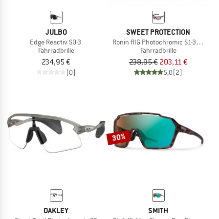
JULBO
SWEET PROTECTION
Edge Reactiv S0-3
Ronin RIG Photochromic S1-3 (VLT 75
Fahrradbrille
Fahrradbrille
234,95 €
238,95 €
203,11 €
(0)
5,0
(2)
30%
OAKLEY
SMITH