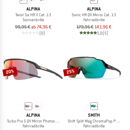
ALPINA
ALPINA
Twist Six HR V Cat. 1-3
Sonic HR QV Mirror Cat. 1-3
Sonnenbrille
Fahrradbrille
99,95 €
ab 74,96 €
179,95 €
143,96 €
(0)
5,0
(5)
20%
25%
ALPINA
SMITH
Turbo Pro S QV Mirror Photochromic S1-3
Shift Split Mag ChromaPop Photochr
Fahrradbrille
Fahrradbrille