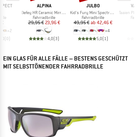
MARKE
MARKE
MA
SPECT
ALPINA
JULBO
VA
Artikel
Artikel
Artikel
3
Defey HR Ceramic Mirror Cat 3
Kid's Fury Mini Spectron 3
Taaien Ph
gruppe
Produktgruppe
Produktgruppe
Pro
ille
Fahrradbrille
Fahrradbrille
Fah
eis
Preis
reduzierter Preis
Preis
reduzierter Preis
 €
29,95 €
23,96 €
49,95 €
ab
42,46 €
9
+
2
+
4
0,0
(
0
)
4,0
(
3
)
5,0
(
1
)
EIN GLAS FÜR ALLE FÄLLE – BESTENS GESCHÜTZT
MIT SELBSTTÖNENDER FAHRRADBRILLE