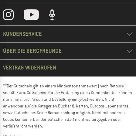
KUNDENSERVICE
ÜBER DIE BERGFREUNDE
VERTRAG WIDERRUFEN
**Der Gutschein gilt ab einem Mindestabnahmewert (nach Retoure)
von 40 Euro. Gutscheine für die Erstellung eines Kundenkontos können
nur einmal pro Person und Bestellung eingelöst werden. Nicht
anwendbar auf die Kategorien Bücher & Karten, Outdoor Lebensmittel
sowie Gutscheine. Keine Barauszahlung möglich. Nicht mit anderen
Codes kombinierbar. Der Gutschein darf nicht weitergegeben oder
veröffentlicht werden.