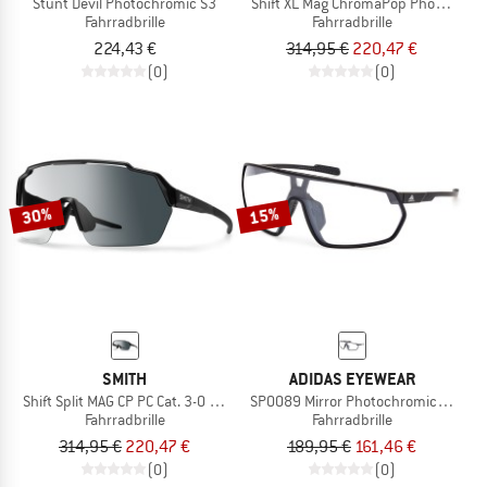
Stunt Devil Photochromic S3
Shift XL Mag ChromaPop Photochromi
Fahrradbrille
Fahrradbrille
224,43 €
314,95 €
220,47 €
(0)
(0)
30%
15%
SMITH
ADIDAS EYEWEAR
Shift Split MAG CP PC Cat. 3-0 VLT 20-85%
SP0089 Mirror Photochromic Cat. 0-
Fahrradbrille
Fahrradbrille
314,95 €
220,47 €
189,95 €
161,46 €
(0)
(0)