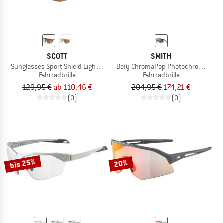
SCOTT
SMITH
Sunglasses Sport Shield Light Senisitive S1-3
Defy ChromaPop Photochromic S1-3
Fahrradbrille
Fahrradbrille
129,95 €
ab 110,46 €
204,95 €
174,21 €
(0)
(0)
bis 25%
20%