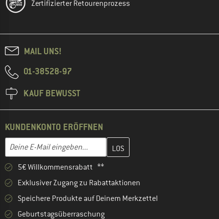
Zertifizierter Retourenprozess
MAIL UNS!
01-38528-97
KAUF BEWUSST
KUNDENKONTO ERÖFFNEN
Gib hier deine E-Mail-Adresse ein und erstelle im nächsten Schri
E-Mail-Adresse
5€ Willkommensrabatt **
Exklusiver Zugang zu Rabattaktionen
Speichere Produkte auf Deinem Merkzettel
Geburtstagsüberraschung