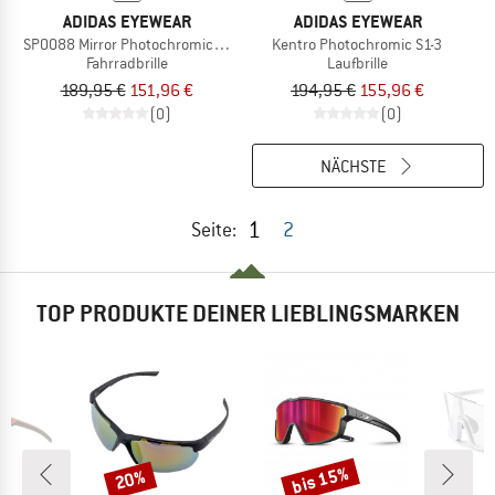
ADIDAS EYEWEAR
ADIDAS EYEWEAR
SP0088 Mirror Photochromic Cat. 0-3
Kentro Photochromic S1-3
Fahrradbrille
Laufbrille
189,95 €
151,96 €
194,95 €
155,96 €
(0)
(0)
NÄCHSTE
1
Seite:
2
TOP PRODUKTE DEINER LIEBLINGSMARKEN
bis 15%
20%
Rabatt
Rabatt