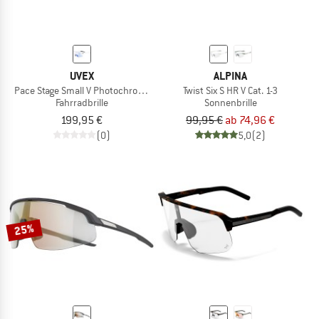
UVEX
ALPINA
Pace Stage Small V Photochromic S1-3 (VLT 16-69%)
Twist Six S HR V Cat. 1-3
Fahrradbrille
Sonnenbrille
199,95 €
99,95 €
ab 74,96 €
(0)
5,0
(2)
25%