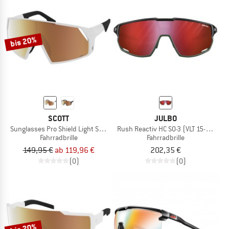
bis 20%
SCOTT
JULBO
Sunglasses Pro Shield Light Sensitive S1-3
Rush Reactiv HC S0-3 (VLT 15-87%)
Fahrradbrille
Fahrradbrille
149,95 €
ab 119,96 €
202,35 €
(0)
(0)
bis 20%