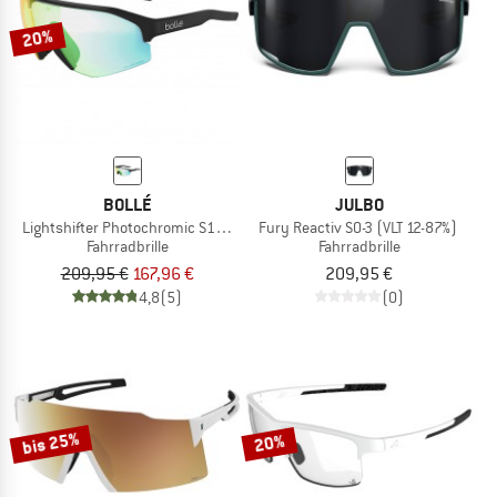
20%
BOLLÉ
JULBO
Lightshifter Photochromic S1-3 (VLT 62-9%)
Fury Reactiv S0-3 (VLT 12-87%)
Fahrradbrille
Fahrradbrille
209,95 €
167,96 €
209,95 €
4,8
(5)
(0)
bis 25%
20%