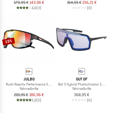
179,95 €
143,96 €
314,95 €
236,21 €
4,0
(3)
(0)
15%
JULBO
OUT OF
Rush Reactiv Performance S1-3 (VLT 17 / 75%)
Bot 3 Hybrid Photochromic S1-3
Fahrradbrille
Fahrradbrille
219,95 €
186,96 €
368,95 €
5,0
(5)
(0)