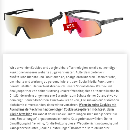
JETZT BIS ZU 50% RABATT
ZUM SOMMER SALE
25%
Wir verwenden Cookies und vergleichbare Technologien, um die notwendigen
SCOTT
BOLLÉ
Funktionen unserer Website zu gewährleisten. Außerdem bieten wir
Sunglasses Stride Compact Light Sensitive S1-3
Speedchaser Photochromic S0-3
zusätzliche Dienste und Funktionen an, analysieren unseren Datenverkehr,
Fahrradbrille
Fahrradbrille
um Inhalte und Werbung zu personalisieren, bzw. Social Media-Funktionen
bereitzustellen. Dadurch erfahren auch unsere Social Media-, Werbe- und
159,95 €
209,95 €
157,46 €
Analysepartner von deiner Nutzung unserer Website; diese sitzen teilweise in
(0)
(0)
Drittländern ohne angemessene Garantien zum Schutz deiner Daten, etwa vor
dem Zugriff durch Behörden. Durch Anklicken von „Alle auswählen“ erklärst du
dich damit einverstanden, dass wir so verfahren.
Wenn du keine Cookies mit
Ausnahme der technisch notwendigen Cookie akzeptieren möchtest, dann
klicke bitte hier
. Du kannst deine Cookie Einstellungen aber auch jederzeit in
den „Einstellungen“ anpassen und einzelne Kategorien auswählen. Deine
Einwilligung ist freiwillig, für die Nutzung dieser Website nicht notwendig und
kann jederzeit unter „Cookie Einstellungen“ im unteren Bereich unserer