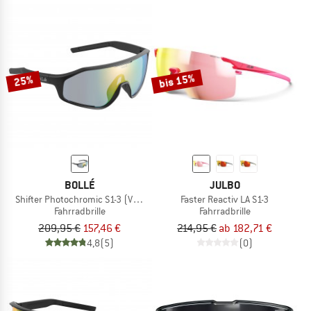
bis 15%
25%
BOLLÉ
JULBO
Shifter Photochromic S1-3 (VLT 62-9%)
Faster Reactiv LA S1-3
Fahrradbrille
Fahrradbrille
209,95 €
157,46 €
214,95 €
ab 182,71 €
4,8
(5)
(0)