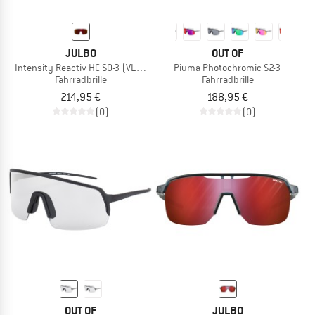
JULBO
OUT OF
Intensity Reactiv HC S0-3 (VLT 15-87%)
Piuma Photochromic S2-3
Fahrradbrille
Fahrradbrille
214,95 €
188,95 €
(0)
(0)
OUT OF
JULBO