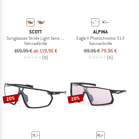
SCOTT
ALPINA
Sunglasses Stride Light Sensitive S1-3
Eagle V Photochromic S1-3
Fahrradbrille
Sonnenbrille
159,95 €
ab 119,96 €
99,95 €
79,96 €
(0)
(0)
20%
20%