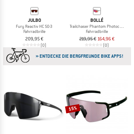
JULBO
BOLLÉ
Fury Reactiv HC S0-3
Trailchaser Phantom Photochromic 
Fahrradbrille
Fahrradbrille
209,95 €
219,95 €
164,96 €
(0)
(0)
» ENTDECKE DIE BERGFREUNDE BIKE APPS!
15%