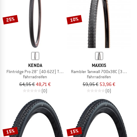
ZUM SOMMER SALE
25%
10%
KENDA
MAXXIS
Flintridge Pro 28'' (40-622) TLR GCT Faltbar
Rambler Tanwall 700x38C (38-622) 
Fahrradreifen
Fahrradreifen
64,95 €
48,71 €
59,95 €
53,96 €
(0)
(0)
15%
15%