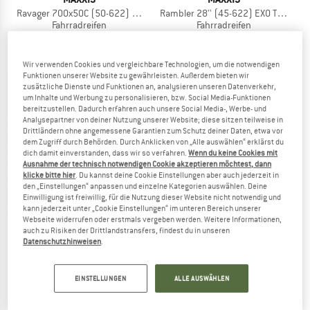
Ravager 700x50C (50-622) EXO TR
Rambler 28'' (45-622) EXO TR HYPR-
Fahrradreifen
Fahrradreifen
59,95 €
59,95 €
(0)
(0)
Wir verwenden Cookies und vergleichbare Technologien, um die notwendigen
Funktionen unserer Website zu gewährleisten. Außerdem bieten wir
zusätzliche Dienste und Funktionen an, analysieren unseren Datenverkehr,
um Inhalte und Werbung zu personalisieren, bzw. Social Media-Funktionen
bereitzustellen. Dadurch erfahren auch unsere Social Media-, Werbe- und
Analysepartner von deiner Nutzung unserer Website; diese sitzen teilweise in
Drittländern ohne angemessene Garantien zum Schutz deiner Daten, etwa vor
dem Zugriff durch Behörden. Durch Anklicken von „Alle auswählen“ erklärst du
25%
dich damit einverstanden, dass wir so verfahren.
Wenn du keine Cookies mit
Ausnahme der technisch notwendigen Cookie akzeptieren möchtest, dann
klicke bitte hier
. Du kannst deine Cookie Einstellungen aber auch jederzeit in
den „Einstellungen“ anpassen und einzelne Kategorien auswählen. Deine
Einwilligung ist freiwillig, für die Nutzung dieser Website nicht notwendig und
kann jederzeit unter „Cookie Einstellungen“ im unteren Bereich unserer
Webseite widerrufen oder erstmals vergeben werden. Weitere Informationen,
auch zu Risiken der Drittlandstransfers, findest du in unseren
Datenschutzhinweisen
.
MAXXIS
KENDA
Rambler Tanwall 650x47B (47-584) Dual EXO TR
Flintridge Pro 28'' (40-622) TLR Faltb
Fahrradreifen
Fahrradreifen
EINSTELLUNGEN
ALLE AUSWÄHLEN
59,95 €
67,95 €
50,96 €
(0)
(0)