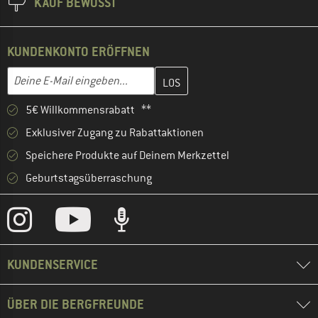
KAUF BEWUSST
KUNDENKONTO ERÖFFNEN
Gib hier deine E-Mail-Adresse ein und erstelle im nächsten Schri
E-Mail-Adresse
5€ Willkommensrabatt **
Exklusiver Zugang zu Rabattaktionen
Speichere Produkte auf Deinem Merkzettel
Geburtstagsüberraschung
KUNDENSERVICE
ÜBER DIE BERGFREUNDE