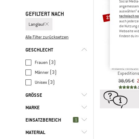
Social Media-
angemessene 
auswählen“ e
GEFILTERT NACH
25%
technisch no
auch jederzei
Langlauf
die Nutzung 
Webseite wid
findest du i
Alle Filter zurücksetzen
GESCHLECHT
WOOLP
(3)
Frauen
Wildlife Knies
(3)
Männer
Expedition
38,95 €
2
(3)
Unisex
GRÖSSE
MARKE
35
36
37
38
40
EINSATZBEREICH
1
44
45
47
48
MATERIAL
(3)
Langlauf