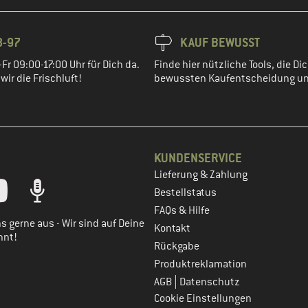
8-97
KAUF BEWUSST
Fr 09:00-17:00 Uhr für Dich da.
Finde hier nützliche Tools, die Dic
ir die Frischluft!
bewussten Kaufentscheidung un
KUNDENSERVICE
Lieferung & Zahlung
tt dein Kundenkonto
Bestellstatus
FAQs & Hilfe
s gerne aus - Wir sind auf Deine
Kontakt
nnt!
Rückgabe
Produktreklamation
|
AGB
Datenschutz
Cookie Einstellungen