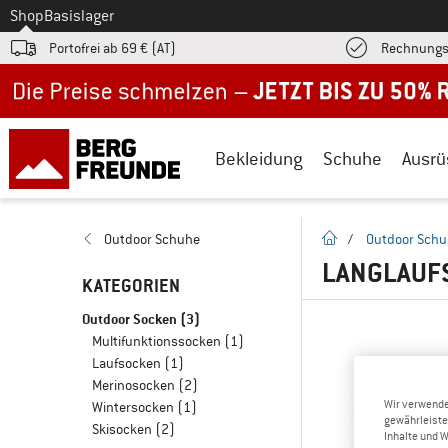
Zum
Shop
Basislager
Portofrei ab 69 € (AT)
Rechnungs
Jetzt bis zu 50% Rabatt im Sommer Sale
Bekleidung
Schuhe
Ausrü
Startseite
Outdoor Schuhe
/
Outdoor Sch
LANGLAUF
KATEGORIEN
Outdoor Socken
(3)
Multifunktionssocken
(1)
Laufsocken
(1)
Merinosocken
(2)
Wir verwende
Wintersocken
(1)
gewährleiste
Skisocken
(2)
Inhalte und 