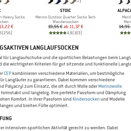
+
1
KE
MARKE
MARKE
C
STOIC
ALPAC
Artikel
Artike
on Heavy Socks
Merino Outdoor Quarter Socks Tech
Merin
ruppe
Produktgruppe
Pro
cken
Wandersocken
Mer
eis
duzierter Preis
Preis
reduzierter Preis
13,22 €
19,95 €
ab
11,37 €
14,95
5
(
256
)
4,8
(
103
)
NGSAKTIVEN LANGLAUFSOCKEN
mal für Langlaufschuhe und die sportlichen Belastungen beim Langl
die wichtigsten Kriterien für gut sitzende und funktionelle Langl
er
CEP
kombinieren verschiedene Materialien, um bestmögliche
für Langläufer zu garantieren. Dabei kommen verschiedene
d Polyacryl zum Einsatz, die oft durch Wolle oder
Merinowolle
 formstabil und langlebig. Ihre perfekte Passform und Dämpfung
ohen Komfort. In ihrer Passform sind
Kindersocken
und Modelle
 langen und breiten Füße optimiert.
PFUNG
r intensiven sportlichen Aktivität gerecht zu werden. Dabei