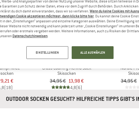
, Werbe- und Analysepartner von deiner Nutzung unserer Website; diese sitzen teilweise in D
Garantien zum Schutz deiner Daten, etwa vor dem Zugriff durch Behörden. Durch Anklicken 
rklärst du dich damit einverstanden, dass wir so verfahren.
Wenn du keine Cookies mit Ausn
60%
55%
twendigen Cookie akzeptieren möchtest, dann klicke bitte hier
. Du kannst deine Cookie Eins
t in den „Einstellungen“ anpassen und einzelne Kategorien auswählen. Deine Einwilligung ist f
dieser Website nicht notwendig und kann jederzeit unter „Cookie Einstellungen“ im unteren B
errufen oder erstmals vergeben werden. Weitere Informationen, auch zu Risiken der Drittlan
n unseren
Datenschutzhinweisen
.
EINSTELLUNGEN
ALLE AUSWÄHLEN
OWER
DEVOLD
ROH
trumpf Knee
Cross Country Merino Sock
Nordic Pr
ssocken
Skisocken
Skiso
9,21 €
34,95 €
13,98 €
34,95 €
4,8
(18)
4,8
(6)
OUTDOOR SOCKEN GESUCHT? HILFREICHE TIPPS GIBT'S 