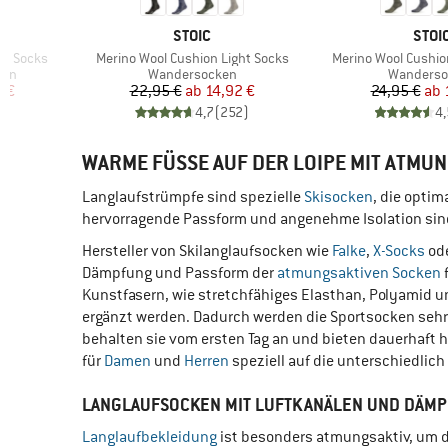
(4)
Schneeschuhwandern
MARKE
MAR
STOIC
STOI
(21)
Ski
Artikel
Artikel
on Socks
Merino Wool Cushion Light Socks
Merino Wool Cushi
Produktgruppe
Produktg
ken
Wandersocken
(5)
Wanderso
Skitouren
rter Preis
Preis
reduzierter Preis
Pr
re
8 €
22,95 €
ab
14,92 €
24,95 €
ab
(11)
Snowboard
)
4,7
(
252
)
4,
(26)
Speed Hiking
WARME FÜSSE AUF DER LOIPE MIT ATMU
(209)
Trailrunning
Langlaufstrümpfe sind spezielle
Skisocken
, die opti
(273)
Trekking
hervorragende Passform und angenehme Isolation sind 
(47)
Triathlon
Hersteller von Skilanglaufsocken wie
Falke
,
X-Socks
od
(400)
Wandern
Dämpfung und Passform der
atmungsaktiven Socken
Kunstfasern, wie stretchfähiges Elasthan, Polyamid un
(25)
Wintersport
ergänzt werden. Dadurch werden die Sportsocken sehr
(81)
Workout
behalten sie vom ersten Tag an und bieten dauerhaft h
für
Damen
und
Herren
speziell auf die unterschiedlich
LANGLAUFSOCKEN MIT LUFTKANÄLEN UND DÄM
Langlaufbekleidung
ist besonders atmungsaktiv, um de