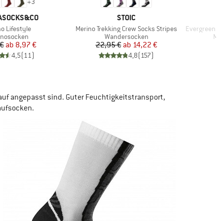
+
3
MARKE
ASOCKS&CO
STOIC
l
Artikel
Artikel
o Lifestyle
Merino Trekking Crew Socks Stripes
EvergreenHe. 
duktgruppe
Produktgruppe
Pr
inosocken
Wandersocken
Mu
Preis
reduzierter Preis
Preis
reduzierter Preis
 €
ab
8,97 €
22,95 €
ab
14,22 €
4,5
(
11
)
4,8
(
157
)
auf angepasst sind. Guter Feuchtigkeitstransport,
aufsocken.