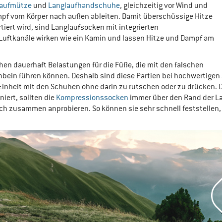
laufmütze
und
Langlaufhandschuhe
, gleichzeitig vor Wind und
pf vom Körper nach außen ableiten. Damit überschüssige Hitze
ert wird, sind Langlaufsocken mit integrierten
 Luftkanäle wirken wie ein Kamin und lassen Hitze und Dampf am
en dauerhaft Belastungen für die Füße, die mit den falschen
bein führen können. Deshalb sind diese Partien bei hochwertigen 
le Einheit mit den Schuhen ohne darin zu rutschen oder zu drücken.
niert, sollten die
Kompressionssocken
immer über den Rand der La
eich zusammen anprobieren. So können sie sehr schnell feststelle