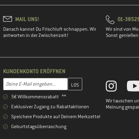
MAIL UNS!
01-3852
Danach kannst Du Frischluft schnappen. Wir
Wir sind von Mo-
antworten in der Zwischenzeit!
Sonst genießen w
KUNDENKONTO ERÖFFNEN
Gib hier deine E-Mail-Adresse ein und erstelle im nächsten Schri
E-Mail-Adresse
5€ Willkommensrabatt **
Wir tauschen un
Exklusiver Zugang zu Rabattaktionen
Meinung gespa
Speichere Produkte auf Deinem Merkzettel
Geburtstagsüberraschung