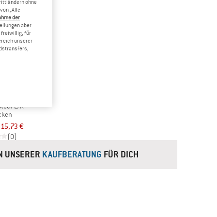
rittländern ohne
von „Alle
ahme der
tellungen aber
reiwillig, für
ereich unserer
dstransfers,
NER
otect L/R
cken
15,73 €
(0)
IN UNSERER
KAUFBERATUNG
FÜR DICH