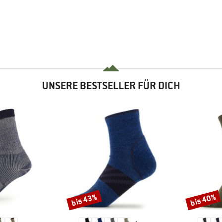
UNSERE BESTSELLER FÜR DICH
bis 43%
bis 40%
Rabatt
Rabatt