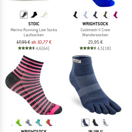
STOIC
WRIGHTSOCK
Merino Running Low Socks
Coolmesh II Crew
Laufsocken
Wandersocken
17,95 €
ab 10,77 €
23,95 €
4,6
(64)
4,5
(18)
WRIGHTSOCK
INJINJI