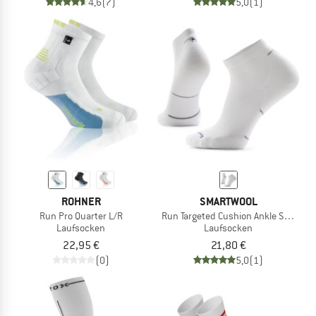
4,6
(7)
5,0
(1)
ROHNER
SMARTWOOL
Run Pro Quarter L/R
Run Targeted Cushion Ankle Socks
Laufsocken
Laufsocken
22,95 €
21,80 €
(0)
5,0
(1)