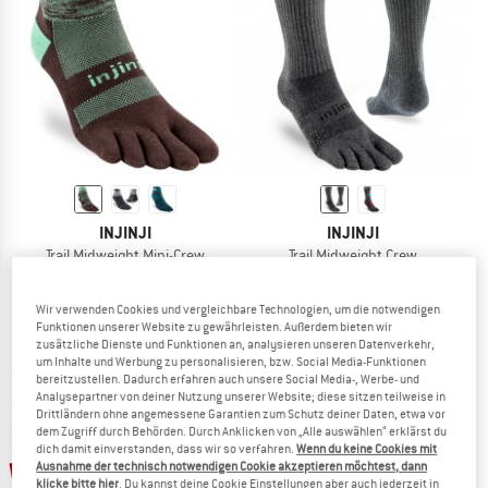
ZUM SOMMER SALE
INJINJI
INJINJI
Trail Midweight Mini-Crew
Trail Midweight Crew
Wandersocken
Wandersocken
19,95 €
22,95 €
Wir verwenden Cookies und vergleichbare Technologien, um die notwendigen
4,8
(32)
4,7
(28)
Funktionen unserer Website zu gewährleisten. Außerdem bieten wir
zusätzliche Dienste und Funktionen an, analysieren unseren Datenverkehr,
um Inhalte und Werbung zu personalisieren, bzw. Social Media-Funktionen
bereitzustellen. Dadurch erfahren auch unsere Social Media-, Werbe- und
Analysepartner von deiner Nutzung unserer Website; diese sitzen teilweise in
Drittländern ohne angemessene Garantien zum Schutz deiner Daten, etwa vor
dem Zugriff durch Behörden. Durch Anklicken von „Alle auswählen“ erklärst du
dich damit einverstanden, dass wir so verfahren.
Wenn du keine Cookies mit
bis 20%
bis 20%
Ausnahme der technisch notwendigen Cookie akzeptieren möchtest, dann
klicke bitte hier
. Du kannst deine Cookie Einstellungen aber auch jederzeit in