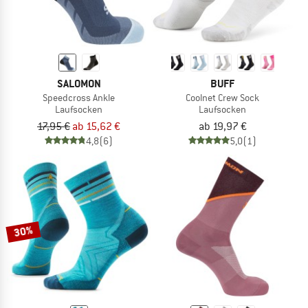
SALOMON
BUFF
Speedcross Ankle
Coolnet Crew Sock
Laufsocken
Laufsocken
17,95 €
ab 15,62 €
ab 19,97 €
4,8
(6)
5,0
(1)
30%