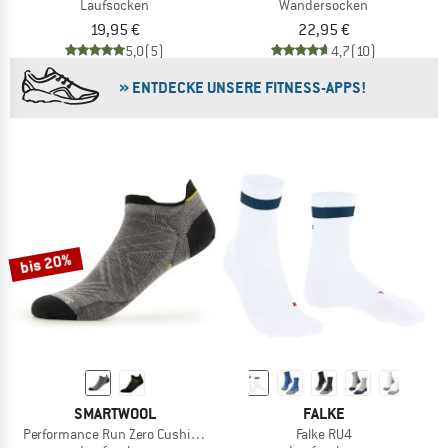
Laufsocken
Wandersocken
19,95 €
22,95 €
5,0
(5)
4,7
(10)
» ENTDECKE UNSERE FITNESS-APPS!
bis 20%
SMARTWOOL
FALKE
Performance Run Zero Cushion Low Ankle
Falke RU4