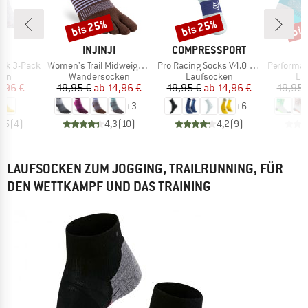
bis 25%
bis 25%
bis
Rabatt
Rabatt
Raba
E
MARKE
MARKE
T
INJINJI
COMPRESSPORT
Artikel
Artikel
Artikel
ock 3-Pack
Women's Trail Midweight Mini Crew
Pro Racing Socks V4.0 Run High
Performance
gruppe
Produktgruppe
Produktgruppe
Pr
ken
Wandersocken
Laufsocken
La
eis
duzierter Preis
Preis
reduzierter Preis
Preis
reduzierter Preis
,96 €
19,95 €
ab
14,96 €
19,95 €
ab
14,96 €
19,95 
+
3
+
6
4,5
(
4
)
4,3
(
10
)
4,2
(
9
)
LAUFSOCKEN ZUM JOGGING, TRAILRUNNING, FÜR
DEN WETTKAMPF UND DAS TRAINING