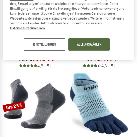
den „Einstellungen“ anpassen und einzelne Kategorien auswählen. Deine
Einwilligung ist freiwillig, für die Nutzung dieser Website nicht notwendig und
kann jederzeit unter „Cookie Einstellungen“ im unteren Bereich unserer
Webseite widerrufen oder erstmals vergeben werden. Weitere Informationen,
auch zu Risiken der Drittlandstransfers, findest du in unseren
Datenschutzhinweisen
.
SMARTWOOL
SMARTWOOL
EINSTELLUNGEN
ALLE AUSWÄHLEN
Women's Run Targeted Cushion Low Ankle
Performance Run Zero Cushion Ankl
Laufsocken
Laufsocken
20,95 €
ab 16,76 €
21,95 €
ab 17,56 €
4,9
(15)
4,3
(15)
bis 25%