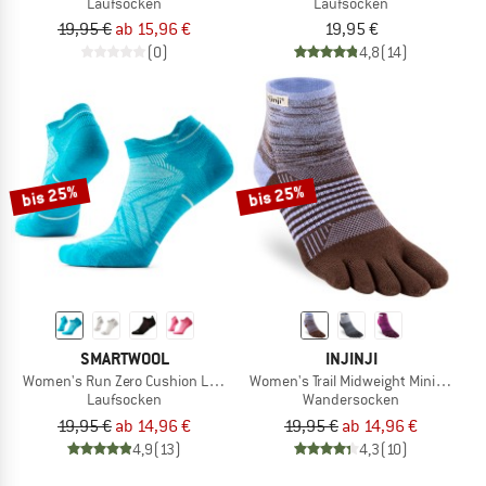
Laufsocken
Laufsocken
19,95 €
ab 15,96 €
19,95 €
(0)
4,8
(14)
bis 25%
bis 25%
SMARTWOOL
INJINJI
Women's Run Zero Cushion Low Ankle
Women's Trail Midweight Mini Crew
Laufsocken
Wandersocken
19,95 €
ab 14,96 €
19,95 €
ab 14,96 €
4,9
(13)
4,3
(10)