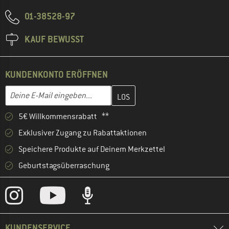
01-38528-97
KAUF BEWUSST
KUNDENKONTO ERÖFFNEN
Gib hier deine E-Mail-Adresse ein und erstelle im nächsten Schri
E-Mail-Adresse
5€ Willkommensrabatt **
Exklusiver Zugang zu Rabattaktionen
Speichere Produkte auf Deinem Merkzettel
Geburtstagsüberraschung
KUNDENSERVICE