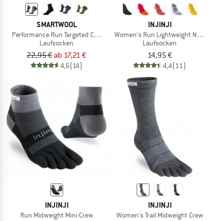
SMARTWOOL
INJINJI
Performance Run Targeted Cushion Ankle
Women's Run Lightweight No-Show
Laufsocken
Laufsocken
22,95 €
ab 17,21 €
14,95 €
4,6
(14)
4,4
(11)
INJINJI
INJINJI
Run Midweight Mini-Crew
Women's Trail Midweight Crew