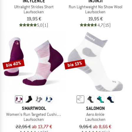
INCYLENCE
INJINJI
Ultralight Strides Short
Run Lightweight No Show Wool
Laufsocken
Laufsocken
19,95 €
19,95 €
5,0
(1)
4,7
(15)
bis 40%
bis 13%
SMARTWOOL
SALOMON
Women's Run Targeted Cushion Ankle
Aero Ankle
Laufsocken
Laufsocken
22,95 €
ab 13,77 €
9,95 €
ab 8,66 €