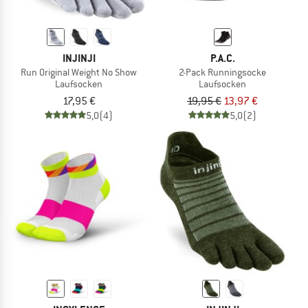
INJINJI
P.A.C.
Run Original Weight No Show
2-Pack Runningsocke
Laufsocken
Laufsocken
17,95 €
19,95 €
13,97 €
5,0
(4)
5,0
(2)