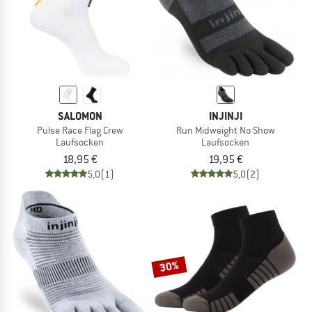
SALOMON
INJINJI
Pulse Race Flag Crew
Run Midweight No Show
Laufsocken
Laufsocken
18,95 €
19,95 €
5,0
(1)
5,0
(2)
30%