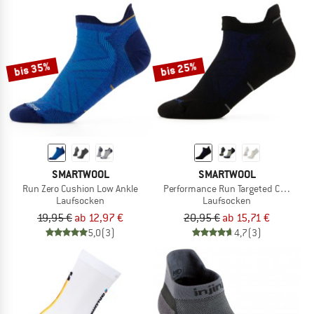
bis 35%
bis 25%
SMARTWOOL
SMARTWOOL
Run Zero Cushion Low Ankle
Performance Run Targeted Cushion 
Laufsocken
Laufsocken
19,95 €
ab 12,97 €
20,95 €
ab 15,71 €
5,0
(3)
4,7
(3)