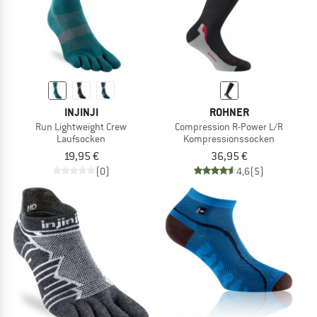
INJINJI
ROHNER
Run Lightweight Crew
Compression R-Power L/R
Laufsocken
Kompressionssocken
19,95 €
36,95 €
(0)
4,6
(5)