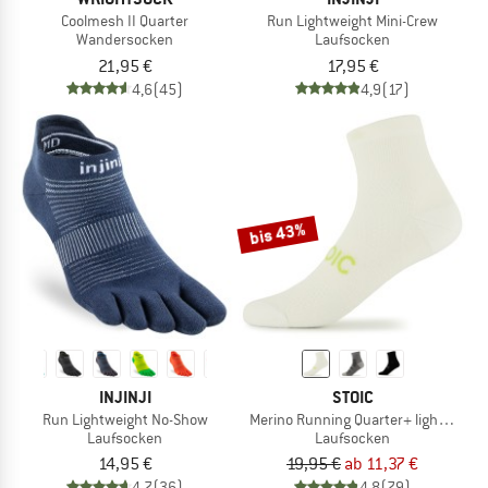
Coolmesh II Quarter
Run Lightweight Mini-Crew
Wandersocken
Laufsocken
21,95 €
17,95 €
4,6
(45)
4,9
(17)
bis 43%
INJINJI
STOIC
Run Lightweight No-Show
Merino Running Quarter+ light socks
Laufsocken
Laufsocken
14,95 €
19,95 €
ab 11,37 €
4,7
(36)
4,8
(79)