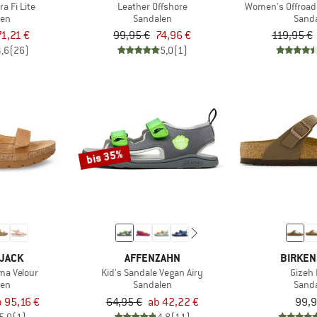
a Fi Lite
Leather Offshore
Women's Offroad
len
Sandalen
Sand
71,21 €
99,95 €
74,96 €
119,95 €
4,6
(26)
5,0
(1)
bis 35%
 JACK
AFFENZAHN
BIRKEN
ma Velour
Kid's Sandale Vegan Airy
Gizeh
len
Sandalen
Sand
 95,16 €
64,95 €
ab 42,22 €
99,9