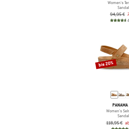
Women's Terr
(7)
Freedom Moses
Sanda
(11)
Froddo
94,95 €
(7)
Grand Step Shoes
(9)
Groundies
(12)
Haflinger
(18)
Havaianas
(6)
Heber Peak
bis 20%
(4)
Helly Hansen
(1)
HeyDude
(3)
HOKA
(2)
Hunter Boots
PANAMA
(7)
Jack Wolfskin
Women's Sel
(5)
Kamik
Sanda
118,95 €
ab
(1)
Kastinger