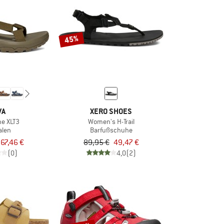
45%
VA
XERO SHOES
ne XLT3
Women's H-Trail
alen
Barfußschuhe
67,46 €
89,95 €
49,47 €
(0)
4,0
(2)