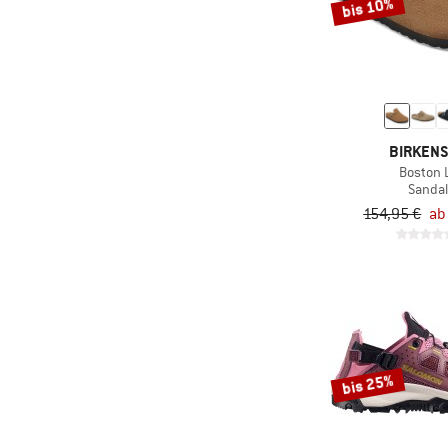
bis 10%
(9)
Salomon
(2)
Saola
(3)
Satorisan
(15)
Source
(8)
Superfit
BIRKEN
Boston 
(42)
Teva
Sanda
(13)
The North Face
154,95 €
ab
(13)
Timberland
(6)
TOMS
(11)
Trollkids
(2)
VADO
(6)
Viking
bis 25%
(1)
Walk in Pitas
(3)
WHEAT