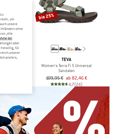
bis 25%
 zu
erkehr, um
 auch unsere
rittländern ohne
von „Alle
ahme der
tellungen aber
reiwillig, für
ereich unserer
dstransfers,
STOCK
TEVA
a EVA
Women's Terra Fi 5 Universal
alen
Sandalen
b 43,96 €
109,95 €
ab 82,46 €
4,8
(19)
4,7
(24)