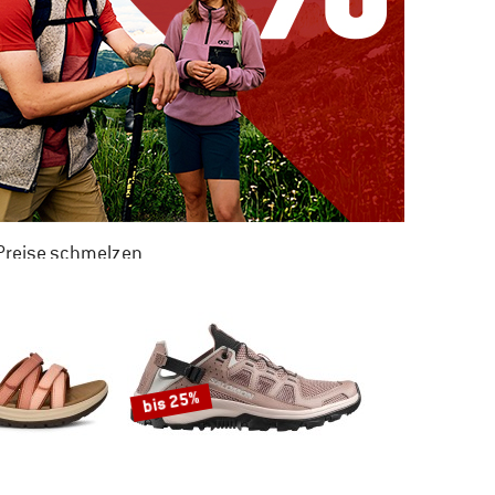
 Preise schmelzen
 ZU 50% RABATT
M SOMMER SALE
bis 25%