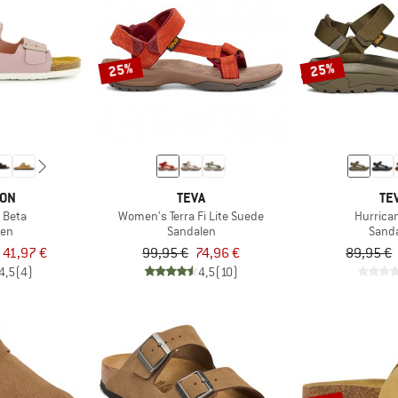
25%
25%
TON
TEVA
TE
 Beta
Women's Terra Fi Lite Suede
Hurrica
len
Sandalen
Sand
 41,97 €
99,95 €
74,96 €
89,95 €
4,5
(4)
4,5
(10)