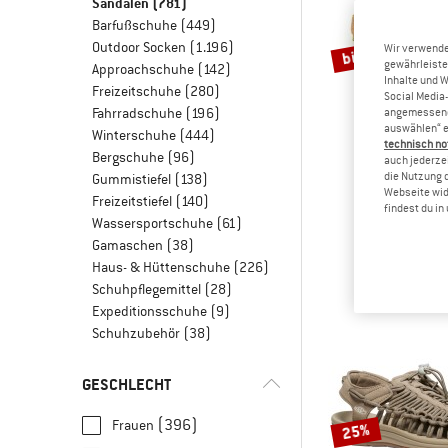
Sandalen
(781)
Barfußschuhe
(449)
Outdoor Socken
(1.196)
bis 20%
Wir verwende
gewährleiste
Approachschuhe
(142)
Inhalte und 
Freizeitschuhe
(280)
Social Media-
Fahrradschuhe
(196)
angemessene 
auswählen“ e
Winterschuhe
(444)
technisch no
Bergschuhe
(96)
auch jederzei
die Nutzung 
Gummistiefel
(138)
Webseite wid
BIRKEN
Freizeitstiefel
(140)
findest du i
Arizon
Wassersportschuhe
(61)
Sanda
Gamaschen
(38)
89,95 €
ab
Haus- & Hüttenschuhe
(226)
Schuhpflegemittel
(28)
Expeditionsschuhe
(9)
Schuhzubehör
(38)
GESCHLECHT
(396)
Frauen
25%