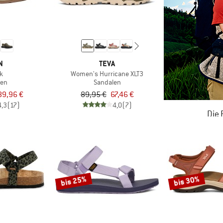
N
TEVA
k
Women's Hurricane XLT3
len
Sandalen
89,96 €
89,95 €
67,46 €
4,3
(17)
4,0
(7)
Die
JETZT BIS
ZU
bis 25%
bis 30%