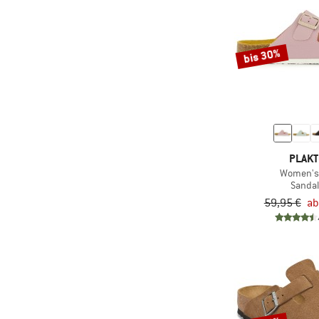
(16)
O'Neill
(6)
Olukai
bis 30%
(2)
On
(15)
Panama Jack
(6)
Pepino by Ricosta
(15)
Plakton
(6)
Protest
PLAK
(1)
qnuffs
Women's
Sanda
(15)
Quiksilver
59,95 €
ab
(25)
Reef
(4)
Reima
(1)
Ricosta
(11)
Rip Curl
(16)
Roxy