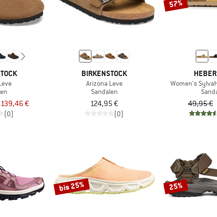
57%
STOCK
BIRKENSTOCK
HEBER
Leve
Arizona Leve
Women's SylvaH
len
Sandalen
Sand
 139,46 €
124,95 €
49,95 €
(0)
(0)
bis 25%
25%