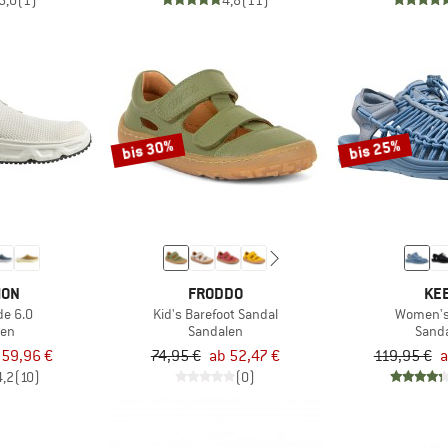
5,0
(1)
4,8
(11)
bis 30%
bis 25%
MON
FRODDO
KE
de 6.0
Kid's Barefoot Sandal
Women's
len
Sandalen
Sand
 59,96 €
74,95 €
ab 52,47 €
119,95 €
a
4,2
(10)
(0)