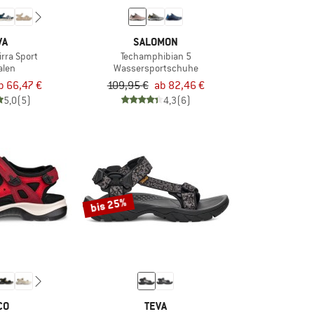
VA
SALOMON
rra Sport
Techamphibian 5
alen
Wassersportschuhe
b 66,47 €
109,95 €
ab 82,46 €
5,0
(5)
4,3
(6)
bis 25%
CO
TEVA