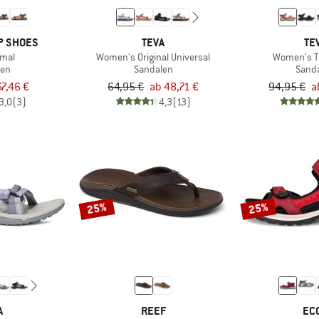
P SHOES
TEVA
TE
imal
Women's Original Universal
Women's Ti
len
Sandalen
Sand
67,46 €
64,95 €
ab 48,71 €
94,95 €
a
3,0
(3)
4,3
(13)
25%
25%
A
REEF
EC