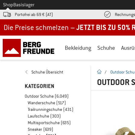
Zum
Shop
Basislager
Portofrei ab 69 € (AT)
Rechnungs
Jetzt bis zu 50% Rabatt im Sommer Sale
Bekleidung
Schuhe
Ausrü
Startseite
Schuhe Übersicht
/
Outdoor Sch
OUTDOOR 
KATEGORIEN
Outdoor Schuhe
(6.049)
Wanderschuhe
(517)
Trailrunningschuhe
(431)
Laufschuhe
(303)
Multisportschuhe
(635)
Sneaker
(639)