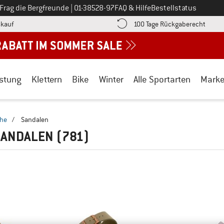
Ruf uns an unter
Frag die Bergfreunde
|
01-38528-97
FAQ & Hilfe
Bestellstatus
Finde die Zahlungs-Infos hier! Öffnet sich in einer Infobox
Gehe h
kauf
100 Tage Rückgaberecht
stung
Klettern
Bike
Winter
Alle Sportarten
Mark
uhe
/
Sandalen
SANDALEN
(781)