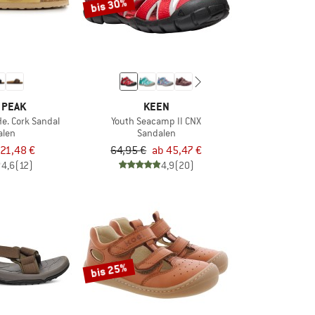
bis 30%
 PEAK
KEEN
e. Cork Sandal
Youth Seacamp II CNX
alen
Sandalen
21,48 €
64,95 €
ab 45,47 €
4,6
(12)
4,9
(20)
bis 25%