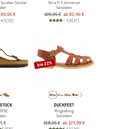
 Yucatan Sandal
Terra Fi 5 Universal
alen
Sandalen
89,96 €
109,95 €
ab 82,46 €
4,5
(13)
3,9
(17)
bis 22%
STOCK
DUCKFEET
 BFBC
Ringkøbing
alen
Sandalen
5 €
158,95 €
ab 123,98 €