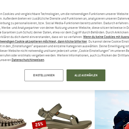
bis 20%
bis 20%
n Cookies und vergleichbare Technologien, um die notwendigen Funktionen unserer Website
n. Außerdem bieten wir zusätzliche Dienste und Funktionen an, analysieren unseren Datenv
Werbung zu personalisieren, bzw. Social Media-Funktionen bereitzustellen. Dadurch erfahren
, Werbe- und Analysepartner von deiner Nutzung unserer Website; diese sitzen teilweise in D
Garantien zum Schutz deiner Daten, etwa vor dem Zugriff durch Behörden. Durch Anklicken 
rklärst du dich damit einverstanden, dass wir so verfahren.
Wenn du keine Cookies mit Ausn
twendigen Cookie akzeptieren möchtest, dann klicke bitte hier
. Du kannst deine Cookie Eins
t in den „Einstellungen“ anpassen und einzelne Kategorien auswählen. Deine Einwilligung ist f
dieser Website nicht notwendig und kann jederzeit unter „Cookie Einstellungen“ im unteren B
errufen oder erstmals vergeben werden. Weitere Informationen, auch zu Risiken der Drittlan
STOCK
BIRKENSTOCK
BIRKEN
n unseren
Datenschutzhinweisen
.
a BF
Arizona BFBC
Arizon
len
Sandalen
Sand
 71,96 €
89,95 €
ab 79,96 €
54,95 €
a
EINSTELLUNGEN
ALLE AUSWÄHLEN
4,8
(20)
4,9
(17)
25%