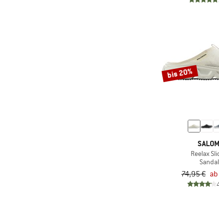
(2)
Kavat
(48)
Keen
(21)
Koel
(1)
La Sportiva
(1)
Leguano
bis 20%
(4)
Lemon Jelly
(1)
LIEWOOD
(1)
Lowa
(6)
Merrell
SALO
(1)
Napapijri
Reelax Sli
Sanda
(1)
Natural World
74,95 €
ab
(4)
Naturino
(3)
New Balance
(5)
Nike