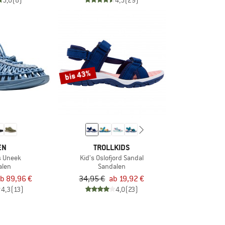
5,0
(8)
4,5
(29)
bis 43%
EN
TROLLKIDS
 Uneek
Kid's Oslofjord Sandal
alen
Sandalen
b 89,96 €
34,95 €
ab 19,92 €
4,3
(13)
4,0
(23)