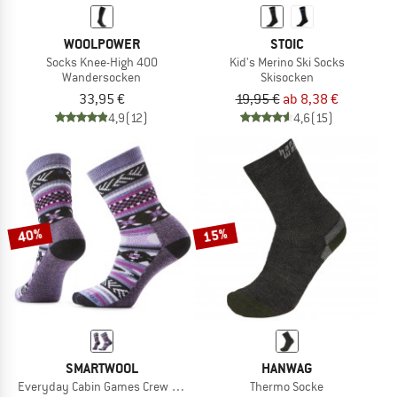
WOOLPOWER
STOIC
Socks Knee-High 400
Kid's Merino Ski Socks
Wandersocken
Skisocken
33,95 €
19,95 €
ab 8,38 €
4,9
(12)
4,6
(15)
40%
15%
SMARTWOOL
HANWAG
Everyday Cabin Games Crew Socks
Thermo Socke