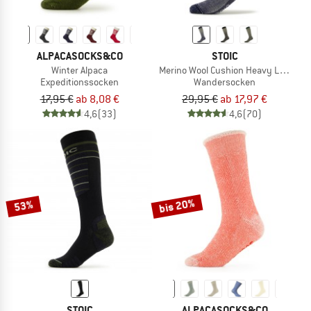
ALPACASOCKS&CO
STOIC
Winter Alpaca
Merino Wool Cushion Heavy Long So
Expeditionssocken
Wandersocken
17,95 €
ab 8,08 €
29,95 €
ab 17,97 €
4,6
(33)
4,6
(70)
bis 20%
53%
STOIC
ALPACASOCKS&CO