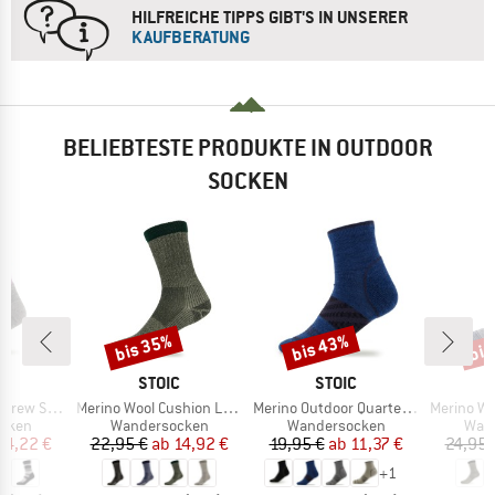
HILFREICHE TIPPS GIBT'S IN UNSERER
KAUFBERATUNG
BELIEBTESTE PRODUKTE IN OUTDOOR
SOCKEN
bis 35%
bis 43%
bis
Rabatt
Rabatt
Raba
KE
MARKE
MARKE
C
STOIC
STOIC
Artikel
Artikel
Artikel
cks Stripes
Merino Wool Cushion Light Socks
Merino Outdoor Quarter Socks Tech
Merino Wool C
ruppe
Produktgruppe
Produktgruppe
Prod
cken
Wandersocken
Wandersocken
Wan
eis
duzierter Preis
Preis
reduzierter Preis
Preis
reduzierter Preis
14,22 €
22,95 €
ab
14,92 €
19,95 €
ab
11,37 €
24,95 
+
1