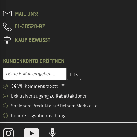
MAIL UNS!
01-38528-97
KAUF BEWUSST
KUNDENKONTO ERÖFFNEN
Gib hier deine E-Mail-Adresse ein und erstelle im nächsten Schri
Deine E-Mail eingeben...
5€ Willkommensrabatt **
Exklusiver Zugang zu Rabattaktionen
Speichere Produkte auf Deinem Merkzettel
Geburtstagsüberraschung