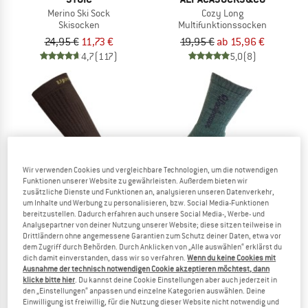
Merino Ski Sock
Cozy Long
Skisocken
Multifunktionssocken
24,95 €
11,73 €
19,95 €
ab 15,96 €
4,7
(117)
5,0
(8)
Wir verwenden Cookies und vergleichbare Technologien, um die notwendigen
Funktionen unserer Website zu gewährleisten. Außerdem bieten wir
zusätzliche Dienste und Funktionen an, analysieren unseren Datenverkehr,
um Inhalte und Werbung zu personalisieren, bzw. Social Media-Funktionen
bereitzustellen. Dadurch erfahren auch unsere Social Media-, Werbe- und
Analysepartner von deiner Nutzung unserer Website; diese sitzen teilweise in
Drittländern ohne angemessene Garantien zum Schutz deiner Daten, etwa vor
dem Zugriff durch Behörden. Durch Anklicken von „Alle auswählen“ erklärst du
UPHILLSPORT
WOOLPOWER
dich damit einverstanden, dass wir so verfahren.
Wenn du keine Cookies mit
Rova 4-Layer Cushioned H5 Merino
Sport Socks 400 Logo
Ausnahme der technisch notwendigen Cookie akzeptieren möchtest, dann
Expeditionssocken
Wandersocken
klicke bitte hier
. Du kannst deine Cookie Einstellungen aber auch jederzeit in
den „Einstellungen“ anpassen und einzelne Kategorien auswählen. Deine
24,95 €
23,95 €
Einwilligung ist freiwillig, für die Nutzung dieser Website nicht notwendig und
5,0
(1)
4,9
(59)