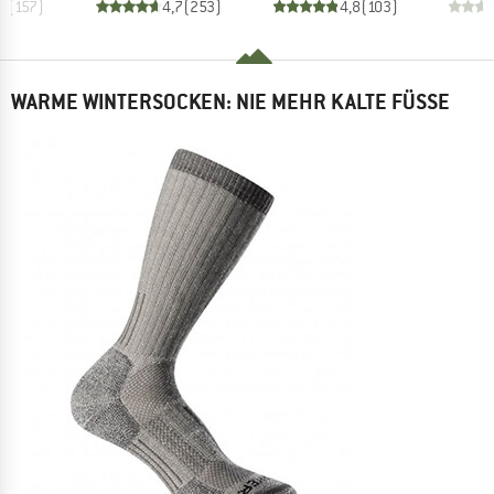
,8
(
157
)
4,7
(
253
)
4,8
(
103
)
WARME WINTERSOCKEN: NIE MEHR KALTE FÜSSE