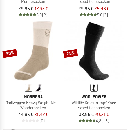
Merinosocken
Expeditionssocken
29,95 €
17,97 €
29,95 €
25,46 €
5,0
(2)
5,0
(3)
30%
25%
NORRØNA
WOOLPOWER
Trollveggen Heavy Weight Merino Socks
Wildlife Kniestrumpf Knee
Wandersocken
Expeditionssocken
44,95 €
31,47 €
38,95 €
29,21 €
(0)
4,8
(18)