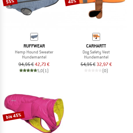
55%
40%
RUFFWEAR
CARHARTT
Hemp Hound Sweater
Dog Safety Vest
Hundemantel
Hundemantel
94,95 €
42,73 €
54,95 €
32,97 €
5,0
(1)
(0)
bis 45%