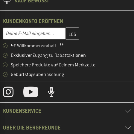
KAUF BEWUSST
KUNDENKONTO ERÖFFNEN
Gib hier deine E-Mail-Adresse ein und erstelle im nächsten Schri
Deine E-Mail eingeben...
5€ Willkommensrabatt **
Exklusiver Zugang zu Rabattaktionen
Speichere Produkte auf Deinem Merkzettel
Geburtstagsüberraschung
KUNDENSERVICE
ÜBER DIE BERGFREUNDE