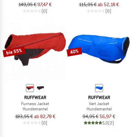
149,95 €
97,47 €
115,95 €
ab 52,18 €
(0)
(0)
bis 55%
40%
RUFFWEAR
RUFFWEAR
Furness Jacket
Vert Jacket
Hundemantel
Hundemantel
183,95 €
ab 82,78 €
94,95 €
56,97 €
(0)
5,0
(2)