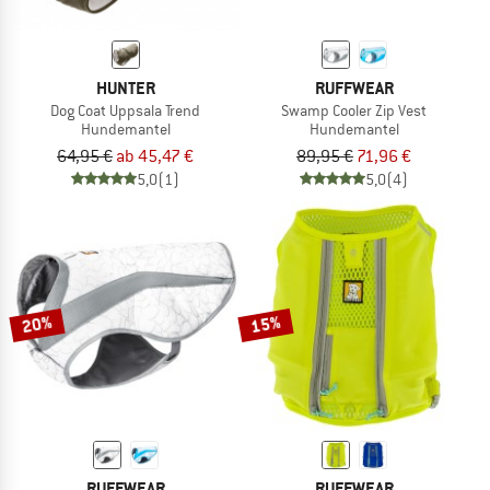
HUNTER
RUFFWEAR
Dog Coat Uppsala Trend
Swamp Cooler Zip Vest
Hundemantel
Hundemantel
64,95 €
ab 45,47 €
89,95 €
71,96 €
5,0
(1)
5,0
(4)
20%
15%
RUFFWEAR
RUFFWEAR