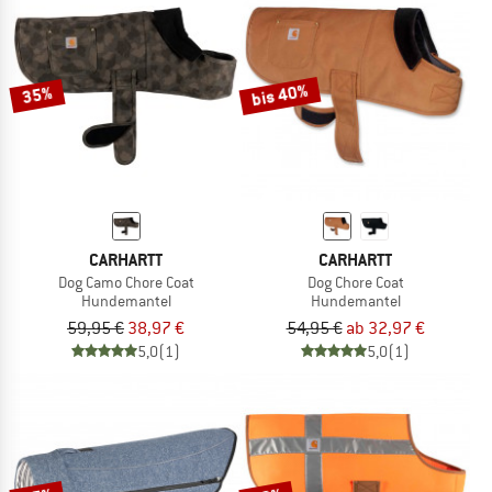
bis 40%
35%
CARHARTT
CARHARTT
Dog Camo Chore Coat
Dog Chore Coat
Hundemantel
Hundemantel
59,95 €
38,97 €
54,95 €
ab 32,97 €
5,0
(1)
5,0
(1)