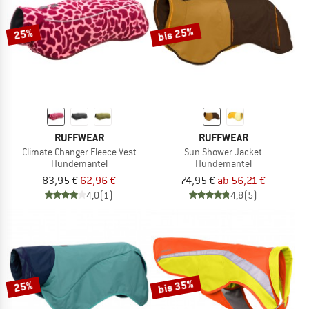
bis 25%
25%
RUFFWEAR
RUFFWEAR
Climate Changer Fleece Vest
Sun Shower Jacket
Hundemantel
Hundemantel
83,95 €
62,96 €
74,95 €
ab 56,21 €
4,0
(1)
4,8
(5)
bis 35%
25%