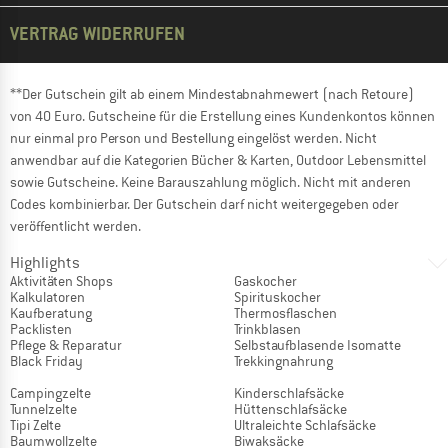
VERTRAG WIDERRUFEN
**Der Gutschein gilt ab einem Mindestabnahmewert (nach Retoure)
von 40 Euro. Gutscheine für die Erstellung eines Kundenkontos können
nur einmal pro Person und Bestellung eingelöst werden. Nicht
anwendbar auf die Kategorien Bücher & Karten, Outdoor Lebensmittel
sowie Gutscheine. Keine Barauszahlung möglich. Nicht mit anderen
Codes kombinierbar. Der Gutschein darf nicht weitergegeben oder
veröffentlicht werden.
Highlights
Aktivitäten Shops
Gaskocher
Kalkulatoren
Spirituskocher
Kaufberatung
Thermosflaschen
Packlisten
Trinkblasen
Pflege & Reparatur
Selbstaufblasende Isomatte
Black Friday
Trekkingnahrung
Campingzelte
Kinderschlafsäcke
Tunnelzelte
Hüttenschlafsäcke
Tipi Zelte
Ultraleichte Schlafsäcke
Baumwollzelte
Biwaksäcke