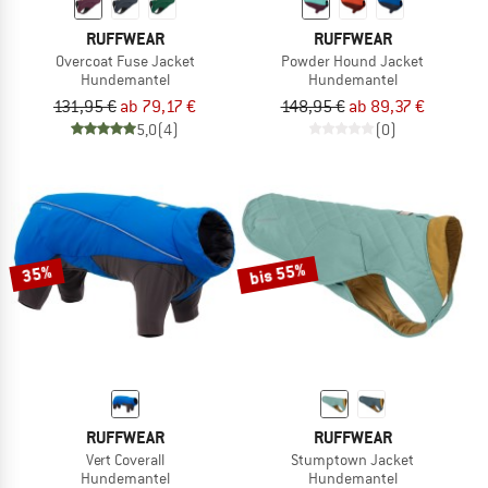
RUFFWEAR
RUFFWEAR
Overcoat Fuse Jacket
Powder Hound Jacket
Hundemantel
Hundemantel
131,95 €
ab 79,17 €
148,95 €
ab 89,37 €
5,0
(4)
(0)
bis 55%
35%
RUFFWEAR
RUFFWEAR
Vert Coverall
Stumptown Jacket
Hundemantel
Hundemantel