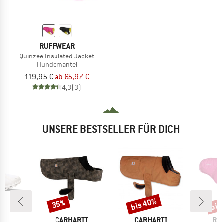
RUFFWEAR
Quinzee Insulated Jacket
Hundemantel
119,95 €
ab 65,97 €
4,3
(3)
UNSERE BESTSELLER FÜR DICH
bis 40%
bis
35%
Rabatt
Rabatt
Raba
RKE
MARKE
MARKE
MA
CARHARTT
CARHARTT
RU