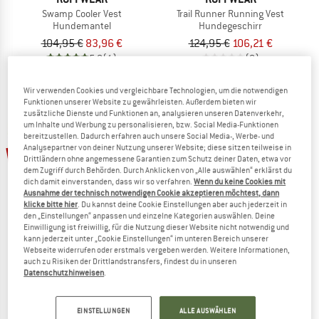
Swamp Cooler Vest
Trail Runner Running Vest
Hundemantel
Hundegeschirr
104,95 €
83,96 €
124,95 €
106,21 €
5,0
(1)
(0)
Wir verwenden Cookies und vergleichbare Technologien, um die notwendigen
Funktionen unserer Website zu gewährleisten. Außerdem bieten wir
zusätzliche Dienste und Funktionen an, analysieren unseren Datenverkehr,
um Inhalte und Werbung zu personalisieren, bzw. Social Media-Funktionen
bereitzustellen. Dadurch erfahren auch unsere Social Media-, Werbe- und
Analysepartner von deiner Nutzung unserer Website; diese sitzen teilweise in
15%
15%
Drittländern ohne angemessene Garantien zum Schutz deiner Daten, etwa vor
dem Zugriff durch Behörden. Durch Anklicken von „Alle auswählen“ erklärst du
dich damit einverstanden, dass wir so verfahren.
Wenn du keine Cookies mit
Ausnahme der technisch notwendigen Cookie akzeptieren möchtest, dann
klicke bitte hier
. Du kannst deine Cookie Einstellungen aber auch jederzeit in
den „Einstellungen“ anpassen und einzelne Kategorien auswählen. Deine
Einwilligung ist freiwillig, für die Nutzung dieser Website nicht notwendig und
kann jederzeit unter „Cookie Einstellungen“ im unteren Bereich unserer
Webseite widerrufen oder erstmals vergeben werden. Weitere Informationen,
RUFFWEAR
RUFFWEAR
auch zu Risiken der Drittlandstransfers, findest du in unseren
Datenschutzhinweisen
.
Sun Shower Coverall
Sun Shower Jacket
Hundemantel
Hundemantel
109,95 €
ab 93,46 €
74,95 €
ab 63,71 €
EINSTELLUNGEN
ALLE AUSWÄHLEN
4,0
(2)
4,9
(9)