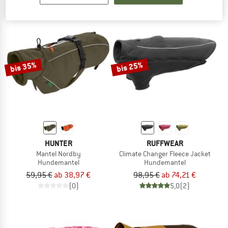
bis 35%
bis 25%
HUNTER
RUFFWEAR
Mantel Nordby
Climate Changer Fleece Jacket
Hundemantel
Hundemantel
59,95 €
ab 38,97 €
98,95 €
ab 74,21 €
(0)
5,0
(2)