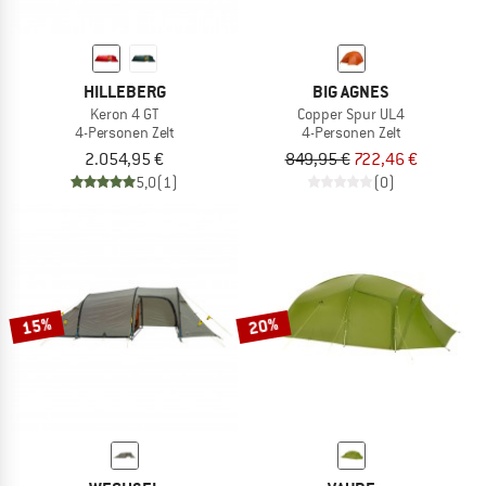
HILLEBERG
BIG AGNES
Keron 4 GT
Copper Spur UL4
4-Personen Zelt
4-Personen Zelt
2.054,95 €
849,95 €
722,46 €
5,0
(1)
(0)
15%
20%