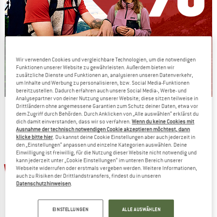
Wir verwenden Cookies und vergleichbare Technologien, um die notwendigen
Funktionen unserer Website zu gewährleisten. Außerdem bieten wir
zusätzliche Dienste und Funktionen an, analysieren unseren Datenverkehr,
um Inhalte und Werbung zu personalisieren, bzw. Social Media-Funktionen
bereitzustellen. Dadurch erfahren auch unsere Social Media-, Werbe- und
Analysepartner von deiner Nutzung unserer Website; diese sitzen teilweise in
Drittländern ohne angemessene Garantien zum Schutz deiner Daten, etwa vor
Die Preise schmelzen
dem Zugriff durch Behörden. Durch Anklicken von „Alle auswählen“ erklärst du
dich damit einverstanden, dass wir so verfahren.
Wenn du keine Cookies mit
JETZT BIS ZU 50% RABATT
Ausnahme der technisch notwendigen Cookie akzeptieren möchtest, dann
klicke bitte hier
. Du kannst deine Cookie Einstellungen aber auch jederzeit in
den „Einstellungen“ anpassen und einzelne Kategorien auswählen. Deine
ZUM SOMMER SALE
Einwilligung ist freiwillig, für die Nutzung dieser Website nicht notwendig und
kann jederzeit unter „Cookie Einstellungen“ im unteren Bereich unserer
15%
15%
Webseite widerrufen oder erstmals vergeben werden. Weitere Informationen,
auch zu Risiken der Drittlandstransfers, findest du in unseren
Datenschutzhinweisen
.
EINSTELLUNGEN
ALLE AUSWÄHLEN