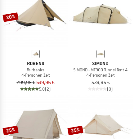
20%
ROBENS
SIMOND
Fairbanks
SIMOND - MT900 Tunnel Tent 4
4-Personen Zelt
4-Personen Zelt
799,95 €
639,96 €
539,95 €
5,0
(2)
(0)
25%
25%