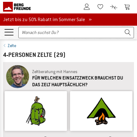
Zum Kundenkonto
Zum 
Zum Merkzettel.
Zum Produk
Jetzt bis zu 50% Rabatt im Sommer Sale
Jetzt bis zu 50% Rabatt im Sommer Sale »
Zelte
4-PERSONEN ZELTE
(29)
Zeltberatung mit Hannes
FÜR WELCHEN EINSATZZWECK BRAUCHST DU
DAS ZELT HAUPTSÄCHLICH?