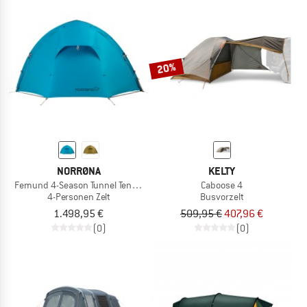
20%
NORRØNA
KELTY
Femund 4-Season Tunnel Tent 4P
Caboose 4
4-Personen Zelt
Busvorzelt
1.498,95 €
509,95 €
407,96 €
(0)
(0)