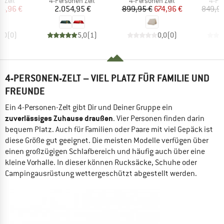
uppe
Produktgruppe
Produktgruppe
Prod
 Zelt
4-Personen Zelt
4-Personen Zelt
4-Pe
eis
duzierter Preis
Preis
Preis
reduzierter Preis
74,96 €
2.054,95 €
899,95 €
674,96 €
849,95
0,0
(
0
)
5,0
(
1
)
0,0
(
0
)
4-PERSONEN-ZELT – VIEL PLATZ FÜR FAMILIE UND
FREUNDE
Ein 4-Personen-Zelt gibt Dir und Deiner Gruppe ein
zuverlässiges Zuhause draußen
. Vier Personen finden darin
bequem Platz. Auch für Familien oder Paare mit viel Gepäck ist
diese Größe gut geeignet. Die meisten Modelle verfügen über
einen großzügigen Schlafbereich und häufig auch über eine
kleine Vorhalle. In dieser können Rucksäcke, Schuhe oder
Campingausrüstung wettergeschützt abgestellt werden.