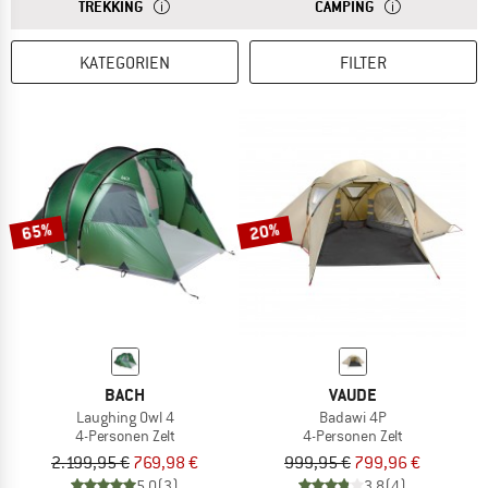
ANTWORT
TREKKINGZELTE HABEN EIN KOMPAKTES PACKMASS, 
ANTWORT
CAMPINGZELTE SI
TREKKING
CAMPING
KATEGORIEN
FILTER
65%
20%
BACH
VAUDE
Laughing Owl 4
Badawi 4P
4-Personen Zelt
4-Personen Zelt
2.199,95 €
769,98 €
999,95 €
799,96 €
5,0
(3)
3,8
(4)