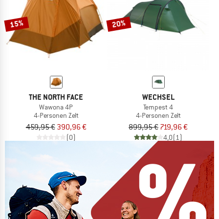
15%
20%
THE NORTH FACE
WECHSEL
Wawona 4P
Tempest 4
4-Personen Zelt
4-Personen Zelt
459,95 €
390,96 €
899,95 €
719,96 €
(0)
4,0
(1)