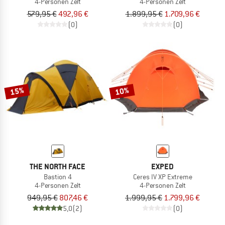
4-Personen Zelt
4-Personen Zelt
579,95 €
492,96 €
1.899,95 €
1.709,96 €
(0)
(0)
15%
10%
THE NORTH FACE
EXPED
Bastion 4
Ceres IV XP Extreme
4-Personen Zelt
4-Personen Zelt
949,95 €
807,46 €
1.999,95 €
1.799,96 €
5,0
(2)
(0)