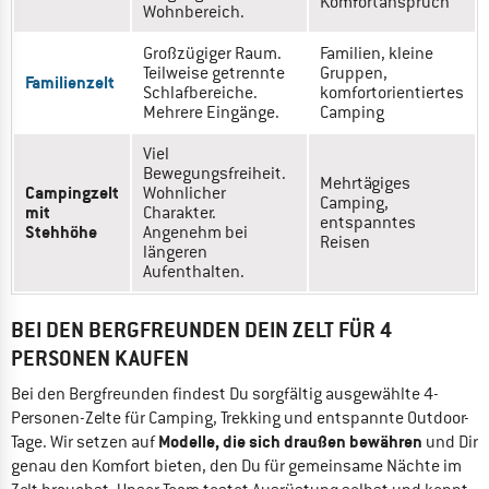
Komfortanspruch
Wohnbereich.
Großzügiger Raum.
Familien, kleine
Teilweise getrennte
Gruppen,
Familienzelt
Schlafbereiche.
komfortorientiertes
Mehrere Eingänge.
Camping
Viel
Bewegungsfreiheit.
Mehrtägiges
Campingzelt
Wohnlicher
Camping,
mit
Charakter.
entspanntes
Stehhöhe
Angenehm bei
Reisen
längeren
Aufenthalten.
BEI DEN BERGFREUNDEN DEIN ZELT FÜR 4
PERSONEN KAUFEN
Bei den Bergfreunden findest Du sorgfältig ausgewählte 4-
Personen-Zelte für Camping, Trekking und entspannte Outdoor-
Modelle, die sich draußen bewähren
Tage. Wir setzen auf
und Dir
genau den Komfort bieten, den Du für gemeinsame Nächte im