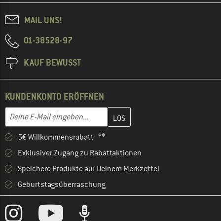
MAIL UNS!
01-38528-97
KAUF BEWUSST
KUNDENKONTO ERÖFFNEN
Gib hier deine E-Mail-Adresse ein und erstelle im nächsten Schri
E-Mail-Adresse
5€ Willkommensrabatt **
Exklusiver Zugang zu Rabattaktionen
Speichere Produkte auf Deinem Merkzettel
Geburtstagsüberraschung