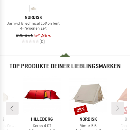
NORDISK
Jarnvid 8 Technical Cotton Tent
4-Personen Zelt
899,95 €
674,96 €
(0)
TOP PRODUKTE DEINER LIEBLINGSMARKEN
25%
15
Rabatt
Raba
MARKE
MARKE
MA
SK
HILLEBERG
NORDISK
BI
Artikel
Artikel
Artike
otton Tent
Keron 4 GT
Vimur 5.6
Coppe