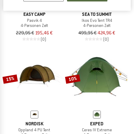
EASY CAMP
SEA TO SUMMIT
Pasvik 4
Ikos Evo Tent TR4
4-Personen Zelt
4-Personen Zelt
229,95 €
195,46 €
499,95 €
424,96 €
(0)
(0)
15%
10%
NORDISK
EXPED
Oppland 4 PU Tent
Ceres IV Extreme