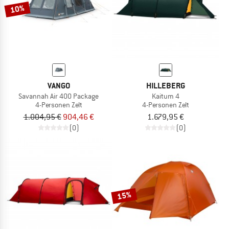
10%
VANGO
HILLEBERG
Savannah Air 400 Package
Kaitum 4
4-Personen Zelt
4-Personen Zelt
1.004,95 €
904,46 €
1.679,95 €
(0)
(0)
15%