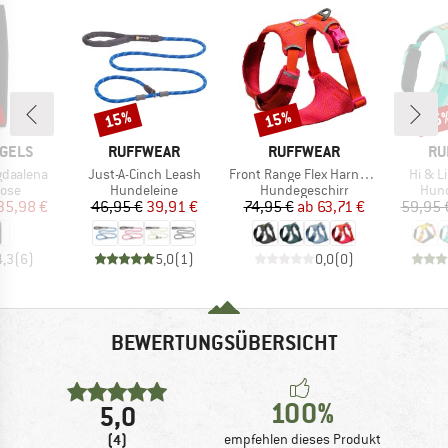
15%
15%
15
Rabatt
Rabatt
Raba
MARKE
MARKE
MA
GELS
RUFFWEAR
RUFFWEAR
RU
Artikel
Artikel
Artikel
daalena
Just-A-Cinch Leash
Front Range Flex Harness
Hi & L
gruppe
Produktgruppe
Produktgruppe
Prod
hose
Hundeleine
Hundegeschirr
Hund
eis
duzierter Preis
Preis
reduzierter Preis
Preis
reduzierter Preis
35,98 €
46,95 €
39,91 €
74,95 €
ab
63,71 €
59,95 
4,3
(
6
)
5,0
(
1
)
0,0
(
0
)
BEWERTUNGSÜBERSICHT
100%
5,0
(4)
empfehlen dieses Produkt