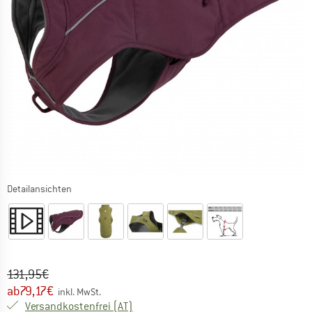
Detailansichten
Ursprünglicher Preis :
Preis:
131,95
€
ab
79,17
€
inkl. MwSt.
Österreich. Informationen zu den Versa
Versandkostenfrei
(AT)