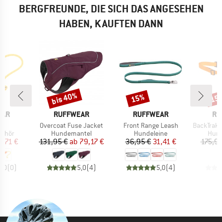
BERGFREUNDE, DIE SICH DAS ANGESEHEN
HABEN, KAUFTEN DANN
bis 40%
15%
15
Rabatt
Rabatt
Raba
MARKE
MARKE
MA
EAR
RUFFWEAR
RUFFWEAR
RU
Artikel
Artikel
Artikel
r
Overcoat Fuse Jacket
Front Range Leash
BackTrak Dog
ruppe
Produktgruppe
Produktgruppe
Prod
ehör
Hundemantel
Hundeleine
Hun
eis
duzierter Preis
Preis
reduzierter Preis
Preis
reduzierter Preis
9,71 €
131,95 €
ab
79,17 €
36,95 €
31,41 €
175,95
0,0
(
0
)
5,0
(
4
)
5,0
(
4
)