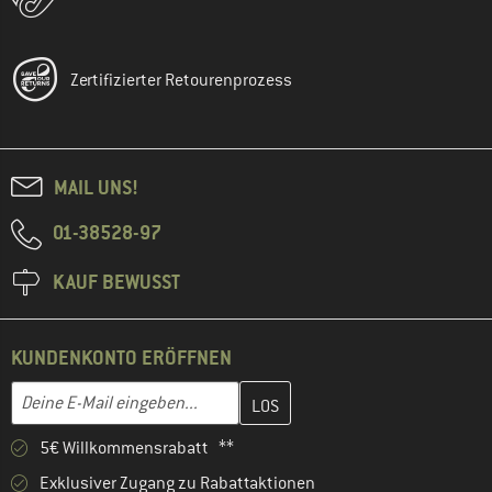
Zertifizierter Retourenprozess
MAIL UNS!
01-38528-97
KAUF BEWUSST
KUNDENKONTO ERÖFFNEN
Gib hier deine E-Mail-Adresse ein und erstelle im nächsten Schri
E-Mail-Adresse
5€ Willkommensrabatt **
Exklusiver Zugang zu Rabattaktionen