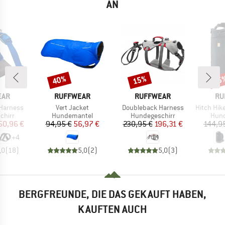
AN
40%
15%
15
Rabatt
Rabatt
Raba
MARKE
MARKE
MA
EAR
RUFFWEAR
RUFFWEAR
RU
Artikel
Artikel
Artikel
 Harness
Vert Jacket
Doubleback Harness
Hitch Hiker Do
ruppe
Produktgruppe
Produktgruppe
Prod
chirr
Hundemantel
Hundegeschirr
Hun
eis
duzierter Preis
Preis
reduzierter Preis
Preis
reduzierter Preis
50,96 €
94,95 €
56,97 €
230,95 €
196,31 €
144,9
+
4
,0
(
18
)
5,0
(
2
)
5,0
(
3
)
BERGFREUNDE, DIE DAS GEKAUFT HABEN,
KAUFTEN AUCH