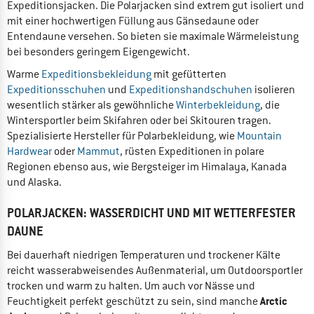
Expeditionsjacken. Die Polarjacken sind extrem gut isoliert und
mit einer hochwertigen Füllung aus Gänsedaune oder
Entendaune versehen. So bieten sie maximale Wärmeleistung
bei besonders geringem Eigengewicht.
Warme
Expeditionsbekleidung
mit gefütterten
Expeditionsschuhen
und
Expeditionshandschuhen
isolieren
wesentlich stärker als gewöhnliche
Winterbekleidung
, die
Wintersportler beim Skifahren oder bei Skitouren tragen.
Spezialisierte Hersteller für Polarbekleidung, wie
Mountain
Hardwear
oder
Mammut
, rüsten Expeditionen in polare
Regionen ebenso aus, wie Bergsteiger im Himalaya, Kanada
und Alaska.
POLARJACKEN: WASSERDICHT UND MIT WETTERFESTER
DAUNE
Bei dauerhaft niedrigen Temperaturen und trockener Kälte
reicht wasserabweisendes Außenmaterial, um Outdoorsportler
trocken und warm zu halten. Um auch vor Nässe und
Arctic
Feuchtigkeit perfekt geschützt zu sein, sind manche