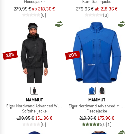
Fleecejacke
Kunstfaserjacke
279,95 €
ab 218,36 €
279,95 €
ab 218,36 €
(0)
(0)
20%
20%
MAMMUT
MAMMUT
Eiger Nordwand Advanced Windbreaker Hooded Jacket
Eiger Nordwand Advanced Midlayer 
Softshelljacke
Fleecejacke
189,95 €
151,96 €
219,95 €
175,96 €
(0)
5,0
(1)