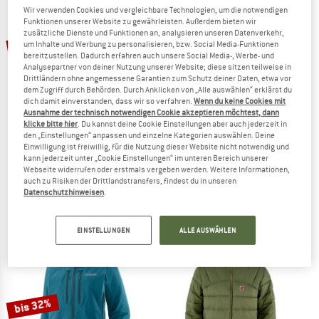
Wir verwenden Cookies und vergleichbare Technologien, um die notwendigen
ZUM SOMMER SALE
Funktionen unserer Website zu gewährleisten. Außerdem bieten wir
zusätzliche Dienste und Funktionen an, analysieren unseren Datenverkehr,
25%
um Inhalte und Werbung zu personalisieren, bzw. Social Media-Funktionen
bereitzustellen. Dadurch erfahren auch unsere Social Media-, Werbe- und
Analysepartner von deiner Nutzung unserer Website; diese sitzen teilweise in
Drittländern ohne angemessene Garantien zum Schutz deiner Daten, etwa vor
dem Zugriff durch Behörden. Durch Anklicken von „Alle auswählen“ erklärst du
dich damit einverstanden, dass wir so verfahren.
Wenn du keine Cookies mit
Ausnahme der technisch notwendigen Cookie akzeptieren möchtest, dann
klicke bitte hier
. Du kannst deine Cookie Einstellungen aber auch jederzeit in
den „Einstellungen“ anpassen und einzelne Kategorien auswählen. Deine
Einwilligung ist freiwillig, für die Nutzung dieser Website nicht notwendig und
MAMMUT
MAMMUT
kann jederzeit unter „Cookie Einstellungen“ im unteren Bereich unserer
Eiger Nordwand Light Hardshell Hooded Jacket
Eiger Nordwand Pro Softshell Hoode
Webseite widerrufen oder erstmals vergeben werden. Weitere Informationen,
Regenjacke
Softshelljacke
auch zu Risiken der Drittlandstransfers, findest du in unseren
Datenschutzhinweisen
.
449,95 €
337,46 €
399,95 €
(0)
(0)
EINSTELLUNGEN
ALLE AUSWÄHLEN
bis 32%