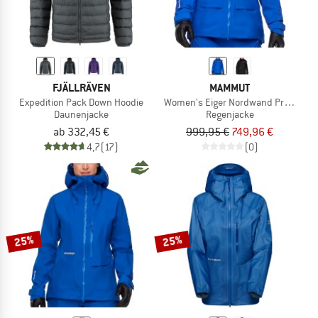
FJÄLLRÄVEN
MAMMUT
Expedition Pack Down Hoodie
Women's Eiger Nordwand Pro Hardsh
Daunenjacke
Regenjacke
ab 332,45 €
999,95 €
749,96 €
4,7
(17)
(0)
25%
25%