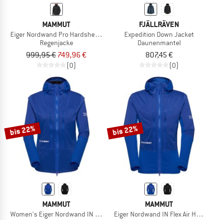
MAMMUT
FJÄLLRÄVEN
Eiger Nordwand Pro Hardshell Hooded Jacket
Expedition Down Jacket
Regenjacke
Daunenmantel
999,95 €
749,96 €
807,45 €
(0)
(0)
bis 22%
bis 22%
MAMMUT
MAMMUT
Women's Eiger Nordwand IN Flex Air Hybrid Ho Jkt
Eiger Nordwand IN Flex Air Hybrid 