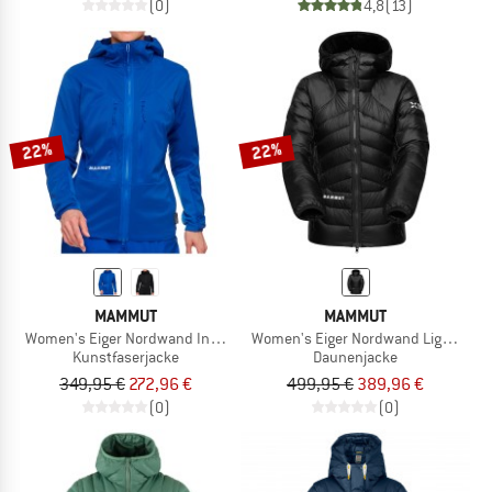
(0)
4,8
(13)
22%
22%
MAMMUT
MAMMUT
Women's Eiger Nordwand Insulation Flex Air Hooded
Women's Eiger Nordwand Light Dow
Kunstfaserjacke
Daunenjacke
349,95 €
272,96 €
499,95 €
389,96 €
(0)
(0)