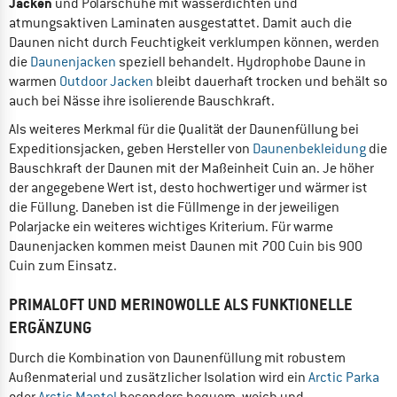
Jacken
und Polarschuhe mit wasserdichten und
atmungsaktiven Laminaten ausgestattet. Damit auch die
Daunen nicht durch Feuchtigkeit verklumpen können, werden
die
Daunenjacken
speziell behandelt. Hydrophobe Daune in
warmen
Outdoor Jacken
bleibt dauerhaft trocken und behält so
auch bei Nässe ihre isolierende Bauschkraft.
Als weiteres Merkmal für die Qualität der Daunenfüllung bei
Expeditionsjacken, geben Hersteller von
Daunenbekleidung
die
Bauschkraft der Daunen mit der Maßeinheit Cuin an. Je höher
der angegebene Wert ist, desto hochwertiger und wärmer ist
die Füllung. Daneben ist die Füllmenge in der jeweiligen
Polarjacke ein weiteres wichtiges Kriterium. Für warme
Daunenjacken kommen meist Daunen mit 700 Cuin bis 900
Cuin zum Einsatz.
PRIMALOFT UND MERINOWOLLE ALS FUNKTIONELLE
ERGÄNZUNG
Durch die Kombination von Daunenfüllung mit robustem
Außenmaterial und zusätzlicher Isolation wird ein
Arctic Parka