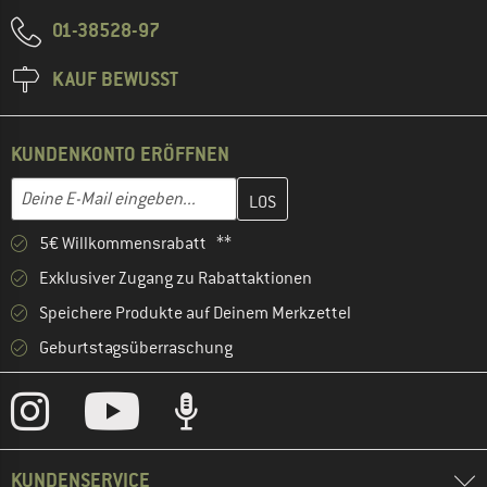
01-38528-97
KAUF BEWUSST
KUNDENKONTO ERÖFFNEN
Gib hier deine E-Mail-Adresse ein und erstelle im nächsten Schri
E-Mail-Adresse
5€ Willkommensrabatt **
Exklusiver Zugang zu Rabattaktionen
Speichere Produkte auf Deinem Merkzettel
Geburtstagsüberraschung
KUNDENSERVICE