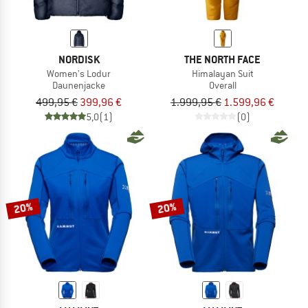
NORDISK
THE NORTH FACE
Women's Lodur
Himalayan Suit
Daunenjacke
Overall
499,95 €
399,96 €
1.999,95 €
1.599,96 €
5,0
(1)
(0)
20%
20%