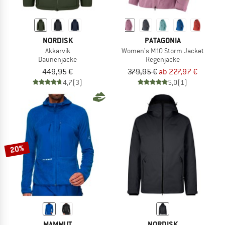
NORDISK
PATAGONIA
Akkarvik
Women's M10 Storm Jacket
Daunenjacke
Regenjacke
449,95 €
379,95 €
ab 227,97 €
4,7
(3)
5,0
(1)
20%
MAMMUT
NORDISK