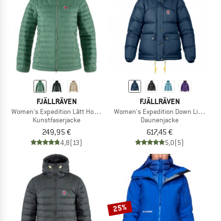
FJÄLLRÄVEN
FJÄLLRÄVEN
Women's Expedition Lätt Hoodie
Women's Expedition Down Lite Jack
Kunstfaserjacke
Daunenjacke
249,95 €
617,45 €
4,8
(13)
5,0
(5)
25%