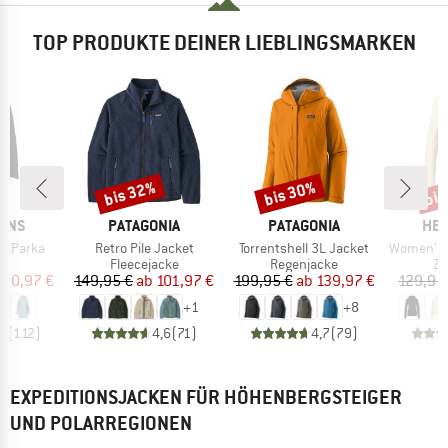
TOP PRODUKTE DEINER LIEBLINGSMARKEN
bis 32%
bis 30%
bis
Rabatt
Rabatt
Raba
MARKE
MARKE
MA
SONS
PATAGONIA
PATAGONIA
HEB
Artikel
Artikel
Artikel
s Parka
Retro Pile Jacket
Torrentshell 3L Jacket
Women's Merino210 
uktgruppe
Produktgruppe
Produktgruppe
Pr
a
Fleecejacke
Regenjacke
Zi
eis
duzierter Preis
Preis
reduzierter Preis
Preis
reduzierter Preis
120,97 €
149,95 €
ab
101,97 €
199,95 €
ab
139,97 €
129,95
+
1
+
8
,7
(
112
)
4,6
(
71
)
4,7
(
79
)
EXPEDITIONSJACKEN FÜR HÖHENBERGSTEIGER
UND POLARREGIONEN