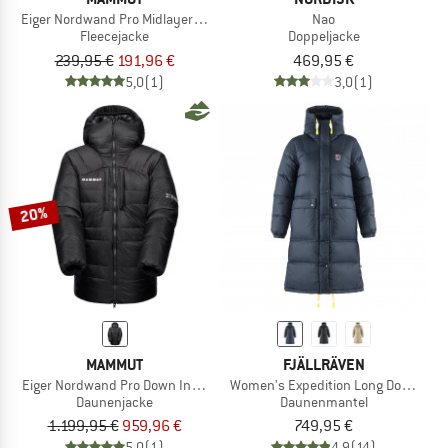
Eiger Nordwand Pro Midlayer Air Hooded Jacket
Nao
Fleecejacke
Doppeljacke
239,95 €
191,96 €
469,95 €
5,0
(1)
3,0
(1)
20%
MAMMUT
FJÄLLRÄVEN
Eiger Nordwand Pro Down Insulation Hooded Parka
Women's Expedition Long Down Par
Daunenjacke
Daunenmantel
1.199,95 €
959,96 €
749,95 €
5,0
(1)
4,9
(14)