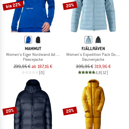
bis 22%
20%
MAMMUT
FJÄLLRÄVEN
Women's Eiger Nordwand Advanced ML Hooded Jacket
Women's Expedition Pack Down Hoo
Fleecejacke
Daunenjacke
239,95 €
ab 187,16 €
399,95 €
319,96 €
(0)
4,8
(12)
20%
20%