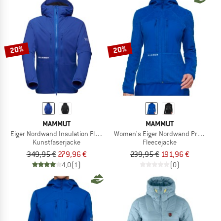
20%
20%
MAMMUT
MAMMUT
Eiger Nordwand Insulation Flex Air Hooded Jacket
Women's Eiger Nordwand Pro Midlay
Kunstfaserjacke
Fleecejacke
349,95 €
279,96 €
239,95 €
191,96 €
4,0
(1)
(0)