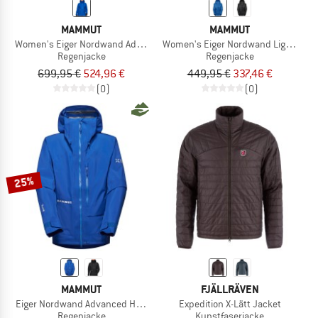
MAMMUT
MAMMUT
Women's Eiger Nordwand Advanced HS Hooded Jacket
Women's Eiger Nordwand Light HS H
Regenjacke
Regenjacke
699,95 €
524,96 €
449,95 €
337,46 €
(0)
(0)
25%
MAMMUT
FJÄLLRÄVEN
Eiger Nordwand Advanced Hardshell Hooded Jacket
Expedition X-Lätt Jacket
Regenjacke
Kunstfaserjacke