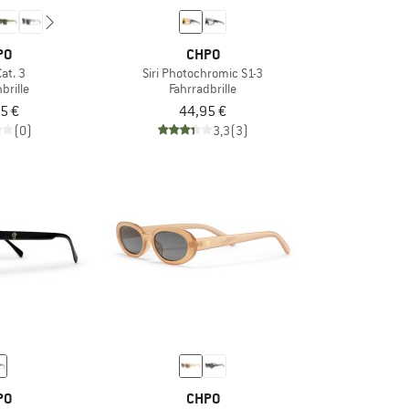
PO
CHPO
at. 3
Siri Photochromic S1-3
brille
Fahrradbrille
5 €
44,95 €
(0)
3,3
(3)
PO
CHPO