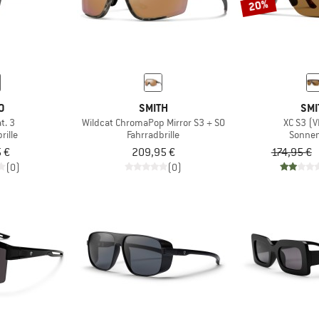
20%
O
SMITH
SMI
t. 3
Wildcat ChromaPop Mirror S3 + S0
XC S3 (V
rille
Fahrradbrille
Sonnen
 €
209,95 €
174,95 €
(0)
(0)