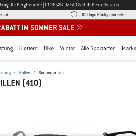
Ruf uns an unter
Frag die Bergfreunde
|
01-38528-97
FAQ & Hilfe
Bestellstatus
Finde die Zahlungs-Infos hier! Öffnet sich in einer Infobox
Gehe h
kauf
100 Tage Rückgaberecht
stung
Klettern
Bike
Winter
Alle Sportarten
Mark
eidung
/
Brillen
/
Sonnenbrillen
ILLEN
(410)