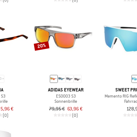
(0)
(0)
20%
NA
ADIDAS EYEWEAR
SWEET PR
 S3
ES0003 S3
Memento RIG Refl
rille
Sonnenbrille
Fahrrad
5,96 €
79,95 €
63,96 €
128,
(0)
(0)