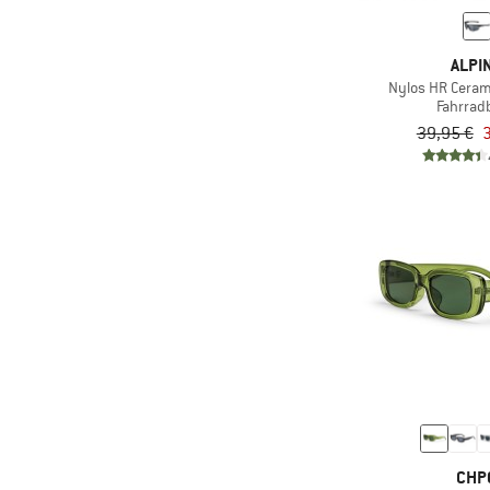
(4)
Ski
(33)
Skitouren
ALPI
(8)
Trailrunning
Nylos HR Ceram
Fahrradb
(26)
Trekking
39,95 €
3
(159)
Wandern
(40)
Wintersport
CHP