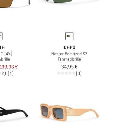
TH
CHPO
LT 14%)
Nestor Polarized S3
brille
Fahrradbrille
139,96 €
34,95 €
2,0
(1)
(0)