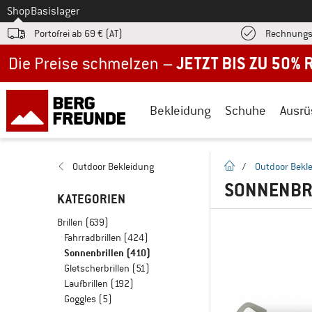
Zum
Shop
Basislager
Portofrei ab 69 € (AT)
Rechnungs
Jetzt bis zu 50% Rabatt im Sommer Sale
Bekleidung
Schuhe
Ausrü
Startseite
Outdoor Bekleidung
/
Outdoor Bekl
SONNENBR
KATEGORIEN
Brillen
(639)
Fahrradbrillen
(424)
Sonnenbrillen
(410)
Gletscherbrillen
(51)
Laufbrillen
(192)
Goggles
(5)