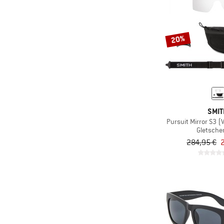
20%
SMI
Pursuit Mirror S3 (
Gletscher
284,95 €