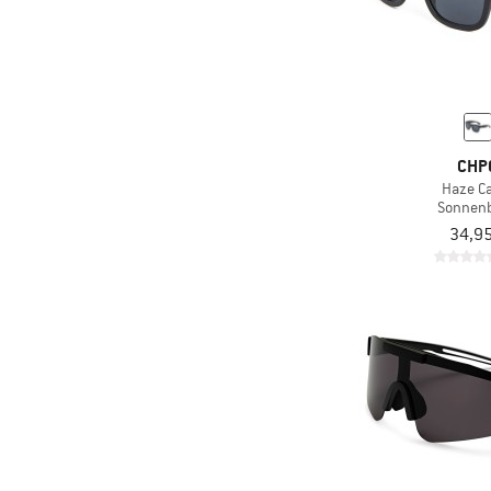
CHP
Haze Ca
Sonnenb
34,95