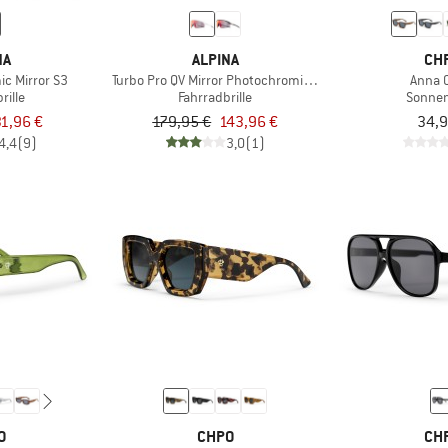
NA
ALPINA
CH
ic Mirror S3
Turbo Pro QV Mirror Photochromic S1-3
Anna C
rille
Fahrradbrille
Sonnen
1,96 €
179,95 €
143,96 €
34,9
4,4
(9)
3,0
(1)
O
CHPO
CH