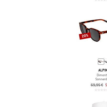
20%
ALPI
Dimont
Sonnenb
69,95 €
5