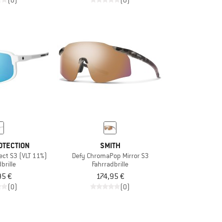
(0)
(0)
OTECTION
SMITH
ect S3 (VLT 11%)
Defy ChromaPop Mirror S3
brille
Fahrradbrille
95 €
174,95 €
(0)
(0)