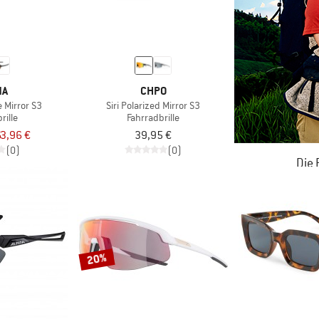
NA
CHPO
 Mirror S3
Siri Polarized Mirror S3
rille
Fahrradbrille
3,96 €
39,95 €
(0)
(0)
Die
JETZT BIS
ZU
20%