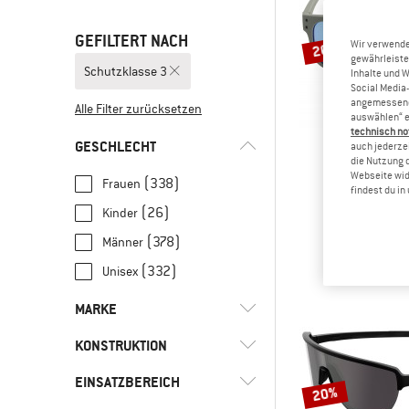
GEFILTERT NACH
Wir verwende
20%
gewährleiste
Schutzklasse 3
Inhalte und 
Social Media-
angemessene 
Alle Filter zurücksetzen
auswählen“ e
technisch no
GESCHLECHT
auch jederzei
die Nutzung 
Webseite wid
ALPI
(338)
Frauen
findest du i
Kosmic Cerami
(26)
Kinder
Sonnenb
49,95 €
3
(378)
Männer
(332)
Unisex
MARKE
KONSTRUKTION
EINSATZBEREICH
(113)
Halbrand
20%