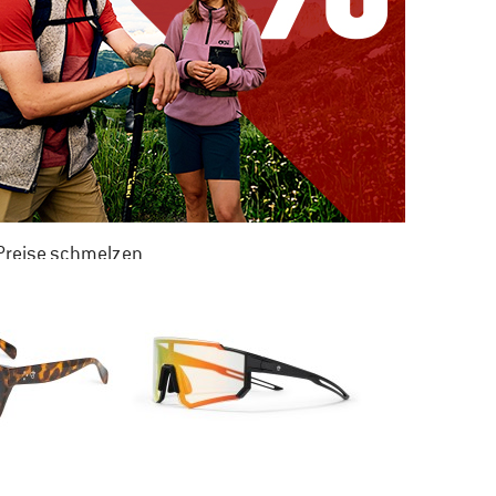
 Preise schmelzen
 ZU 50% RABATT
M SOMMER SALE