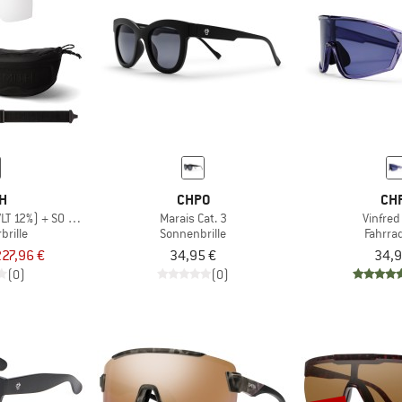
TH
CHPO
CH
VLT 12%) + S0 (VLT 89%)
Marais Cat. 3
Vinfred
brille
Sonnenbrille
Fahrrad
227,96 €
34,95 €
34,9
(0)
(0)