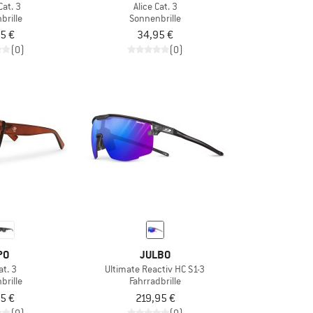
Cat. 3
Alice Cat. 3
brille
Sonnenbrille
5 €
34,95 €
(0)
(0)
PO
JULBO
at. 3
Ultimate Reactiv HC S1-3
brille
Fahrradbrille
5 €
219,95 €