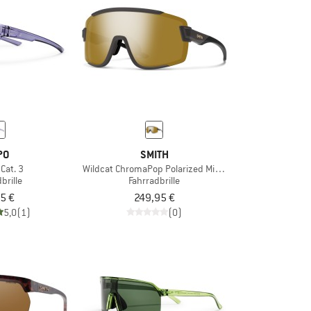
PO
SMITH
 Cat. 3
Wildcat ChromaPop Polarized Mirror S3
brille
Fahrradbrille
5 €
249,95 €
5,0
(1)
(0)