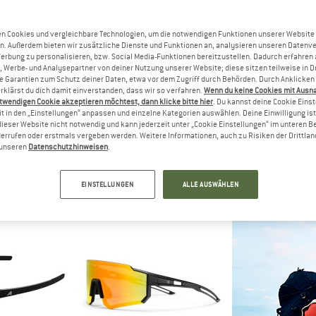
n Cookies und vergleichbare Technologien, um die notwendigen Funktionen unserer Website
20%
20%
n. Außerdem bieten wir zusätzliche Dienste und Funktionen an, analysieren unseren Datenv
Werbung zu personalisieren, bzw. Social Media-Funktionen bereitzustellen. Dadurch erfahren
, Werbe- und Analysepartner von deiner Nutzung unserer Website; diese sitzen teilweise in D
Garantien zum Schutz deiner Daten, etwa vor dem Zugriff durch Behörden. Durch Anklicken 
rklärst du dich damit einverstanden, dass wir so verfahren.
Wenn du keine Cookies mit Ausn
twendigen Cookie akzeptieren möchtest, dann klicke bitte hier
. Du kannst deine Cookie Eins
t in den „Einstellungen“ anpassen und einzelne Kategorien auswählen. Deine Einwilligung ist f
dieser Website nicht notwendig und kann jederzeit unter „Cookie Einstellungen“ im unteren B
errufen oder erstmals vergeben werden. Weitere Informationen, auch zu Risiken der Drittlan
NA
ALPINA
ALP
n unseren
Datenschutzhinweisen
.
c Mirror S3
Defey Mirror Cat 3
Lumin Mi
rille
Fahrradbrille
Sonnen
9,96 €
29,95 €
23,96 €
69,95 €
EINSTELLUNGEN
ALLE AUSWÄHLEN
4,8
(10)
5,0
(6)