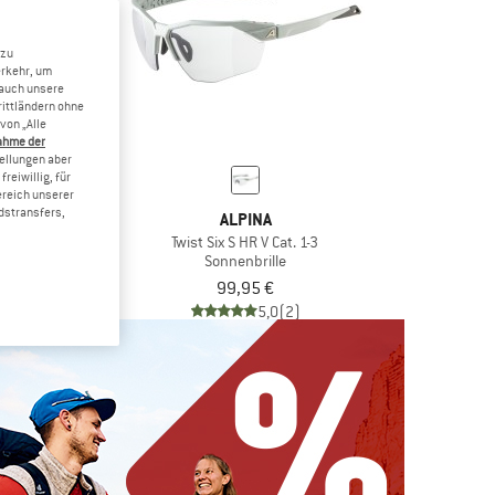
 zu
erkehr, um
 auch unsere
rittländern ohne
von „Alle
ahme der
tellungen aber
reiwillig, für
ereich unserer
dstransfers,
INA
ALPINA
rror S3
Twist Six S HR V Cat. 1-3
brille
Sonnenbrille
55,96 €
99,95 €
(0)
5,0
(2)