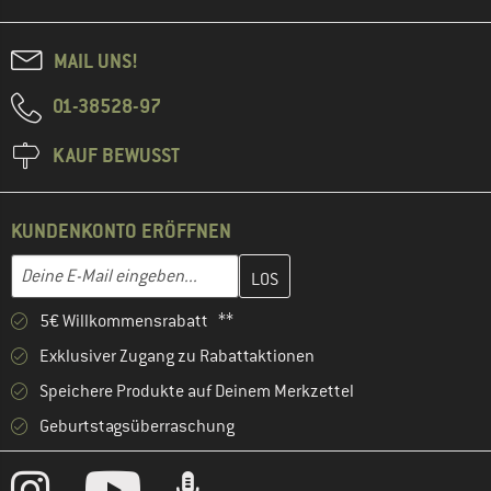
MAIL UNS!
01-38528-97
KAUF BEWUSST
KUNDENKONTO ERÖFFNEN
Gib hier deine E-Mail-Adresse ein und erstelle im nächsten Schri
Deine E-Mail eingeben...
5€ Willkommensrabatt **
Exklusiver Zugang zu Rabattaktionen
Speichere Produkte auf Deinem Merkzettel
Geburtstagsüberraschung