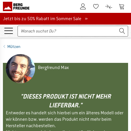
Zum Kundenkonto
Zum 
Zum Merkzettel.
Zum Produk
Jetzt bis zu 50% Rabatt im Sommer Sale
Jetzt bis zu 50% Rabatt im Sommer Sale »
Mützen
Bergfreund Max
"DIESES PRODUKT IST NICHT MEHR
LIEFERBAR."
Entweder es handelt sich hierbei um ein älteres Modell oder
wir können bzw. werden das Produkt nicht mehr beim
Hersteller nachbestellen.