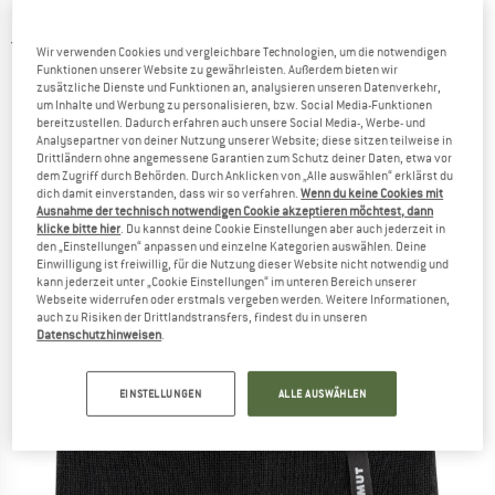
MAMMUT
-
Haldigrat Beanie - Mütze
5,0
(2)
Wir verwenden Cookies und vergleichbare Technologien, um die notwendigen
Funktionen unserer Website zu gewährleisten. Außerdem bieten wir
zusätzliche Dienste und Funktionen an, analysieren unseren Datenverkehr,
um Inhalte und Werbung zu personalisieren, bzw. Social Media-Funktionen
bereitzustellen. Dadurch erfahren auch unsere Social Media-, Werbe- und
Analysepartner von deiner Nutzung unserer Website; diese sitzen teilweise in
Drittländern ohne angemessene Garantien zum Schutz deiner Daten, etwa vor
dem Zugriff durch Behörden. Durch Anklicken von „Alle auswählen“ erklärst du
dich damit einverstanden, dass wir so verfahren.
Wenn du keine Cookies mit
Ausnahme der technisch notwendigen Cookie akzeptieren möchtest, dann
klicke bitte hier
. Du kannst deine Cookie Einstellungen aber auch jederzeit in
den „Einstellungen“ anpassen und einzelne Kategorien auswählen. Deine
Einwilligung ist freiwillig, für die Nutzung dieser Website nicht notwendig und
kann jederzeit unter „Cookie Einstellungen“ im unteren Bereich unserer
Webseite widerrufen oder erstmals vergeben werden. Weitere Informationen,
auch zu Risiken der Drittlandstransfers, findest du in unseren
Datenschutzhinweisen
.
EINSTELLUNGEN
ALLE AUSWÄHLEN