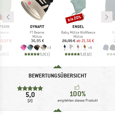
bis 20%
Rabatt
MARKE
MARKE
FSKIN
DYNAFIT
ENGEL
Artikel
Artikel
Ar
Beanie
FT Beanie
Baby Mütze Wollfleece
Dr
ktgruppe
Produktgruppe
Produktgruppe
e
Mütze
Mütze
eis
duzierter Preis
Preis
Preis
reduzierter Preis
13,97 €
36,95 €
26,95 €
ab
21,56 €
+
3
+
6
5,0
(
5
)
5,0
(
1
)
5,0
(
12
)
BEWERTUNGSÜBERSICHT
100%
5,0
(2)
empfehlen dieses Produkt