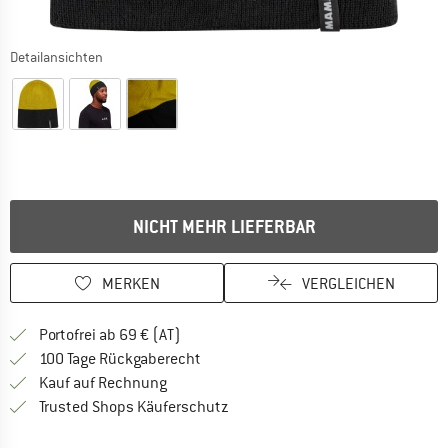
Detailansichten
NICHT MEHR LIEFERBAR
MERKEN
VERGLEICHEN
Finde mehr Informationen zu den Versand
Portofrei ab 69 € (AT)
Gehe hier zu den Rückgabe-Richtlinie
100 Tage Rückgaberecht
Finde die Zahlungs-Infos hier! Öffnet sich 
Kauf auf Rechnung
Finde alle Infos hier!
Trusted Shops Käuferschutz