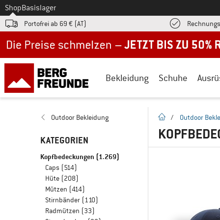
Zum
Shop
Basislager
Portofrei ab 69 € (AT)
Rechnungs
Jetzt bis zu 50% Rabatt im Sommer Sale
Bekleidung
Schuhe
Ausrü
Startseite
Outdoor Bekleidung
/
Outdoor Bekl
KOPFBEDE
KATEGORIEN
Kopfbedeckungen
(1.269)
Caps
(514)
Hüte
(208)
Mützen
(414)
Stirnbänder
(110)
Radmützen
(33)