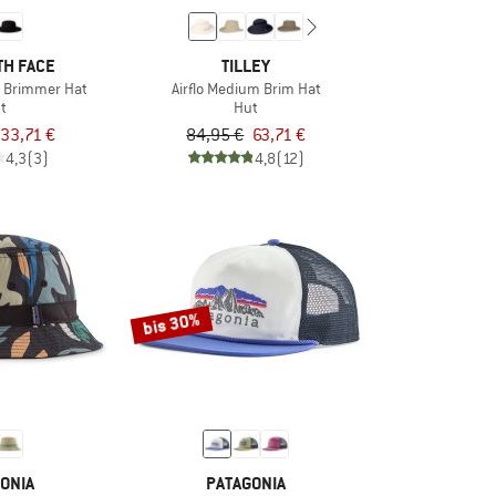
TH FACE
TILLEY
e Brimmer Hat
Airflo Medium Brim Hat
t
Hut
33,71 €
84,95 €
63,71 €
4,3
(3)
4,8
(12)
bis 30%
ONIA
PATAGONIA