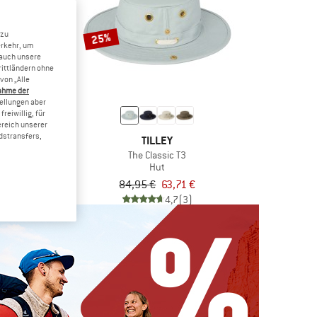
 zu
25%
erkehr, um
 auch unsere
rittländern ohne
von „Alle
ahme der
tellungen aber
reiwillig, für
ereich unserer
dstransfers,
TERNOONS
TILLEY
nture Hat
The Classic T3
t
Hut
44,96 €
84,95 €
63,71 €
4,8
(79)
4,7
(3)