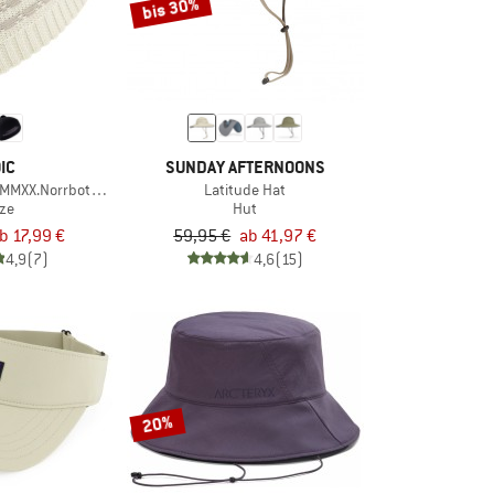
bis 30%
IC
SUNDAY AFTERNOONS
 MMXX.Norrbotten Beanie
Latitude Hat
ze
Hut
b 17,99 €
59,95 €
ab 41,97 €
4,9
(7)
4,6
(15)
20%