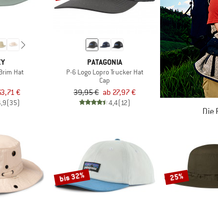
EY
PATAGONIA
 Brim Hat
P-6 Logo Lopro Trucker Hat
Cap
63,71 €
39,95 €
ab 27,97 €
4,9
(35)
4,4
(12)
Die
JETZT BIS
ZU
bis 32%
25%