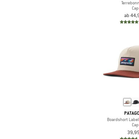
Terrebon
Cap
(7)
Compressport
ab 44,
(4)
Cotopaxi
(3)
Craft
(1)
Craghoppers
(2)
Daehlie
(1)
DEDICATED
(2)
Devold
(3)
Didriksons
(3)
disana
(21)
Dynafit
(1)
E9
PATAGO
(18)
Eisbär
Boardshort Label
Cap
(2)
Eivy
39,95
(2)
Elevenate