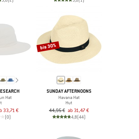
5,0
(2)
5,0
(1)
bis 30%
RESEARCH
SUNDAY AFTERNOONS
Sun Hat
Havana Hat
t
Hut
b 33,71 €
44,95 €
ab 31,47 €
(0)
4,8
(44)