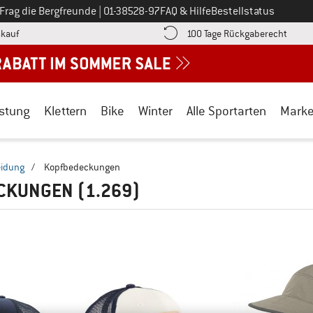
Ruf uns an unter
Frag die Bergfreunde
|
01-38528-97
FAQ & Hilfe
Bestellstatus
Finde die Zahlungs-Infos hier! Öffnet sich in einer Infobox
Gehe h
kauf
100 Tage Rückgaberecht
stung
Klettern
Bike
Winter
Alle Sportarten
Mark
eidung
/
Kopfbedeckungen
CKUNGEN
(1.269)