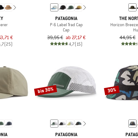
EY
PATAGONIA
THE NOR
erer
P-6 Label Trad Cap
Horizon Breez
Cap
Hu
63,71 €
39,95 €
ab 27,17 €
44,95 €
4,7
(25)
4,7
(15)
bis 30%
30%
NIA
PATAGONIA
PATAG