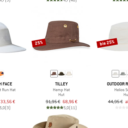
4,7
(3)
4,7
(40)
bis 25%
25%
H FACE
TILLEY
OUTDOOR 
t Run Hat
Hemp Hat
Helios 
Hut
Hu
 33,56 €
91,95 €
68,96 €
44,95 €
a
5,0
(3)
5,0
(11)