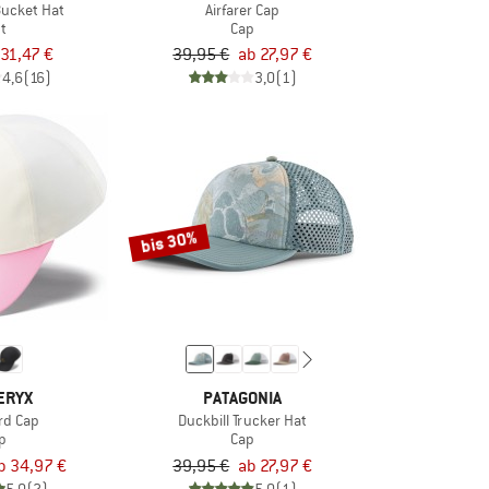
Bucket Hat
Airfarer Cap
t
Cap
31,47 €
39,95 €
ab 27,97 €
4,6
(16)
3,0
(1)
bis 30%
ERYX
PATAGONIA
rd Cap
Duckbill Trucker Hat
p
Cap
b 34,97 €
39,95 €
ab 27,97 €