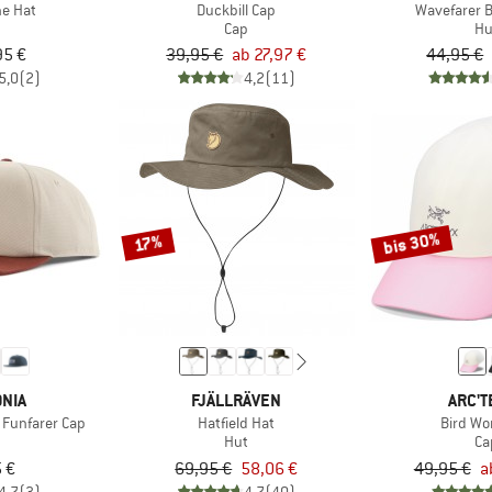
ne Hat
Duckbill Cap
Wavefarer 
Cap
Hu
95 €
39,95 €
ab 27,97 €
44,95 €
5,0
(2)
4,2
(11)
bis 30%
17%
NIA
FJÄLLRÄVEN
ARC'T
 Funfarer Cap
Hatfield Hat
Bird Wo
Hut
Ca
 €
69,95 €
58,06 €
49,95 €
a