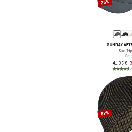
25%
KnowledgeCotton
(1)
Apparel
(1)
K-Way
(3)
LAKOR
(9)
La Sportiva
SUNDAY AF
Sun Tri
(1)
LEGO
Cap
(2)
Leki
41,95 €
3
(7)
LIEWOOD
(2)
Löffler
(3)
Lundhags
(6)
Maloja
(24)
Mammut
67%
(3)
Martini
(76)
maximo