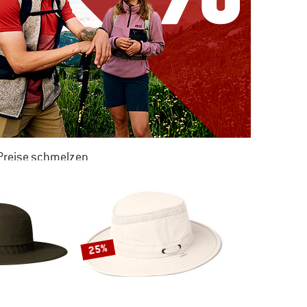
 Preise schmelzen
 ZU 50% RABATT
M SOMMER SALE
25%