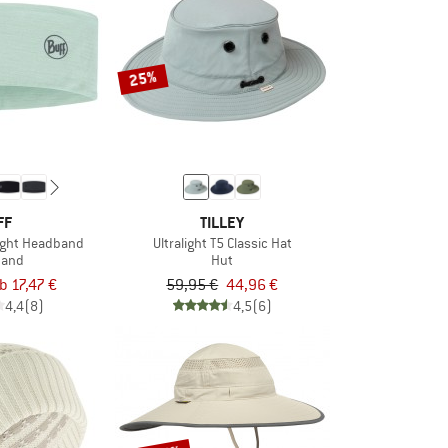
25%
FF
TILLEY
ight Headband
Ultralight T5 Classic Hat
band
Hut
b 17,47 €
59,95 €
44,96 €
4,4
(8)
4,5
(6)