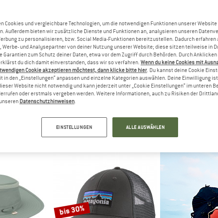
bis 34%
n Cookies und vergleichbare Technologien, um die notwendigen Funktionen unserer Website
25%
n. Außerdem bieten wir zusätzliche Dienste und Funktionen an, analysieren unseren Datenv
Werbung zu personalisieren, bzw. Social Media-Funktionen bereitzustellen. Dadurch erfahren
, Werbe- und Analysepartner von deiner Nutzung unserer Website; diese sitzen teilweise in D
Garantien zum Schutz deiner Daten, etwa vor dem Zugriff durch Behörden. Durch Anklicken 
rklärst du dich damit einverstanden, dass wir so verfahren.
Wenn du keine Cookies mit Ausn
twendigen Cookie akzeptieren möchtest, dann klicke bitte hier
. Du kannst deine Cookie Eins
t in den „Einstellungen“ anpassen und einzelne Kategorien auswählen. Deine Einwilligung ist f
dieser Website nicht notwendig und kann jederzeit unter „Cookie Einstellungen“ im unteren B
errufen oder erstmals vergeben werden. Weitere Informationen, auch zu Risiken der Drittlan
NIA
PATAGONIA
SUNDAY AF
n unseren
Datenschutzhinweisen
.
cker Hat
Kid's Trucker Hat
Ultra Adve
Cap
Hu
 €
34,95 €
ab 23,07 €
59,95 €
EINSTELLUNGEN
ALLE AUSWÄHLEN
4,8
(44)
4,8
(35)
bis 30%