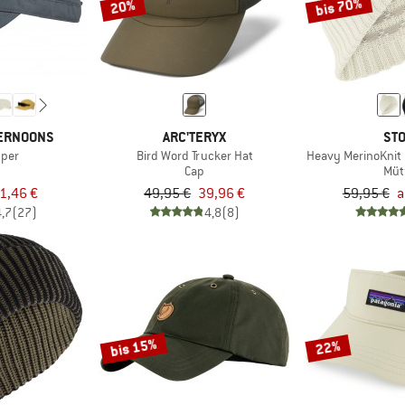
bis 70%
20%
TERNOONS
ARC'TERYX
STO
pper
Bird Word Trucker Hat
Heavy MerinoKnit
Cap
Müt
1,46 €
49,95 €
39,96 €
59,95 €
a
4,7
(27)
4,8
(8)
bis 15%
22%