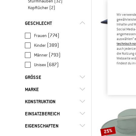
Sturmhauben
(32)
Kopftücher
(2)
Wir verwende
gewährleiste
GESCHLECHT
Inhalte und 
Social Media-
angemessene 
(774)
Frauen
auswählen“ e
technisch no
(389)
Kinder
auch jederzei
die Nutzung 
(793)
Männer
Webseite wid
PATAGO
findest du i
(687)
Unisex
P-6 Logo Tru
Cap
GRÖSSE
39,95
MARKE
UNI
XS
S
M
L
KONSTRUKTION
XL
XXL
26
32
38
EINSATZBEREICH
(80)
5-Panel Cap
44
46
50
52
54
(100)
6-Panel Cap
(2)
Aclima
EIGENSCHAFTEN
(833)
Alltag
56
62
68
74
80
25%
(301)
Gebogener Schirm
(2)
adidas
(43)
Bergsport