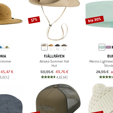
bis 30%
17%
NIA
FJÄLLRÄVEN
BU
Brimmer
Abisko Summer Hat
Merino Lightwe
Hut
Stirn
 45,47 €
59,95 €
49,76 €
24,95 €
a
5,0
(1)
4,6
(14)