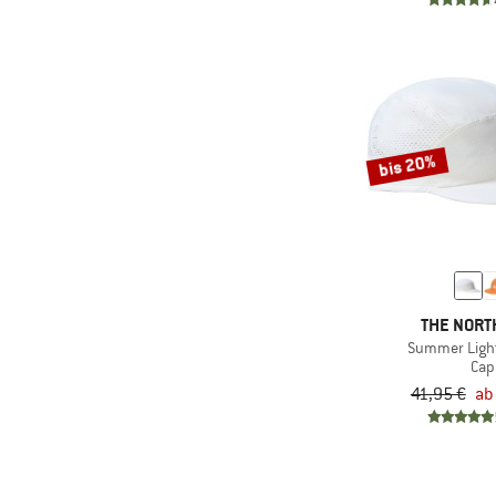
(2)
ENDURANCE
(8)
Engel
(1)
Filson
(6)
Finkid
bis 20%
(45)
Fjällräven
(9)
FOX Racing
(3)
Goldbergh
(12)
Goorin
(4)
GripGrab
THE NORT
Summer Ligh
(2)
Haglöfs
Cap
(1)
Halo
41,95 €
ab
(4)
Heber Peak
(3)
Helly Hansen
(2)
HOKA