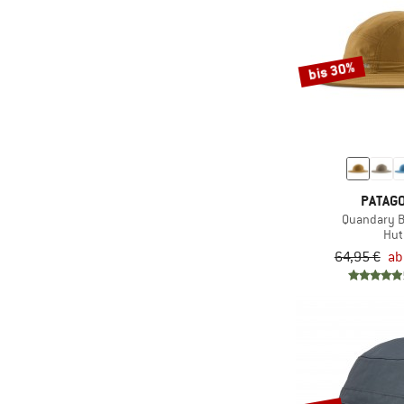
(3)
Horsefeathers
(5)
Houdini
bis 30%
(4)
Hurley
(17)
Huttelihut
(2)
Icebreaker
(1)
INCYLENCE
(7)
Isbjörn
PATAGO
Quandary 
(2)
Ivanhoe of Sweden
Hut
(12)
64,95 €
ab
Jack Wolfskin
(2)
Joha
(5)
Kari Traa
(1)
Karpos
(6)
KAVU
(4)
Klättermusen