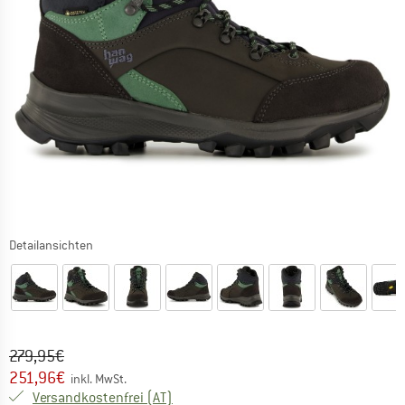
Detailansichten
Ursprünglicher Preis :
Preis:
279,95
€
251,96
€
inkl. MwSt.
Österreich. Informationen zu den Versa
Versandkostenfrei
(AT)