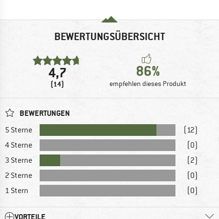
BEWERTUNGSÜBERSICHT
86%
4,7
(14)
empfehlen dieses Produkt
BEWERTUNGEN
5 Sterne
(12)
4 Sterne
(0)
3 Sterne
(2)
2 Sterne
(0)
1 Stern
(0)
VORTEILE