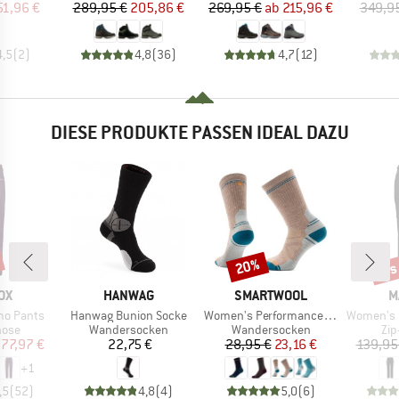
eis
duzierter Preis
Preis
reduzierter Preis
Preis
reduzierter Preis
51,96 €
289,95 €
205,86 €
269,95 €
ab
215,96 €
349,9
4,5
(
2
)
4,8
(
36
)
4,7
(
12
)
DIESE PRODUKTE PASSEN IDEAL DAZU
bis
20%
Rabatt
Raba
MARKE
MARKE
M
OX
HANWAG
SMARTWOOL
M
Artikel
Artikel
Artikel
mo Pants
Hanwag Bunion Socke
Women's Performance Hike Full Cushion Crew
Women's Runbol
gruppe
Produktgruppe
Produktgruppe
Pro
hose
Wandersocken
Wandersocken
Zip
eis
duzierter Preis
Preis
Preis
reduzierter Preis
77,97 €
22,75 €
28,95 €
23,16 €
139,95
+
1
,5
(
52
)
4,8
(
4
)
5,0
(
6
)