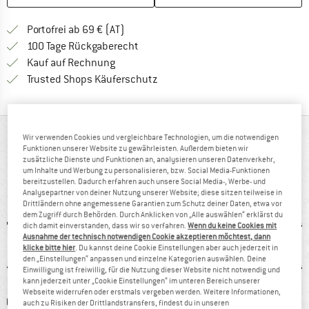
Finde mehr Informationen zu den Versand
Portofrei ab 69 € (AT)
Gehe hier zu den Rückgabe-Richtlinie
100 Tage Rückgaberecht
Finde die Zahlungs-Infos hier! Öffnet sich 
Kauf auf Rechnung
Finde alle Infos hier!
Trusted Shops Käuferschutz
AUF EINEN BLICK
Wir verwenden Cookies und vergleichbare Technologien, um die notwendigen
Funktionen unserer Website zu gewährleisten. Außerdem bieten wir
zusätzliche Dienste und Funktionen an, analysieren unseren Datenverkehr,
Komfortable Wanderschuhe mit verbreitertem
um Inhalte und Werbung zu personalisieren, bzw. Social Media-Funktionen
Vorfußbereich
bereitzustellen. Dadurch erfahren auch unsere Social Media-, Werbe- und
Analysepartner von deiner Nutzung unserer Website; diese sitzen teilweise in
Drittländern ohne angemessene Garantien zum Schutz deiner Daten, etwa vor
dem Zugriff durch Behörden. Durch Anklicken von „Alle auswählen“ erklärst du
dich damit einverstanden, dass wir so verfahren.
Wenn du keine Cookies mit
Ausnahme der technisch notwendigen Cookie akzeptieren möchtest, dann
klicke bitte hier
. Du kannst deine Cookie Einstellungen aber auch jederzeit in
den „Einstellungen“ anpassen und einzelne Kategorien auswählen. Deine
Einwilligung ist freiwillig, für die Nutzung dieser Website nicht notwendig und
kann jederzeit unter „Cookie Einstellungen“ im unteren Bereich unserer
Webseite widerrufen oder erstmals vergeben werden. Weitere Informationen,
0 g
GORE-TEX
wasserdicht
Vibra
auch zu Risiken der Drittlandstransfers, findest du in unseren