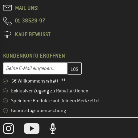
MAIL UNS!
01-38528-97
KAUF BEWUSST
KUNDENKONTO ERÖFFNEN
Gib hier deine E-Mail-Adresse ein und erstelle im nächsten Schri
E-Mail-Adresse
5€ Willkommensrabatt **
Exklusiver Zugang zu Rabattaktionen
Speichere Produkte auf Deinem Merkzettel
Geburtstagsüberraschung