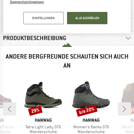
Datenschutzhinweisen
.
EINSTELLUNGEN
ALLE AUSWÄHLEN
MATERIALINFOS & FEATURES
PRODUKTBESCHREIBUNG
ANDERE BERGFREUNDE SCHAUTEN SICH AUCH
AN
bis 20%
29%
10
Rabatt
Rabatt
Raba
E
MARKE
MARKE
M
AG
HANWAG
HANWAG
H
Artikel
Artikel
Artikel
 Bunion GTX
Tatra Light Lady GTX
Women's Banks GTX
Tatra I
uppe
Produktgruppe
Produktgruppe
Prod
chuhe
Wanderschuhe
Wanderschuhe
Wan