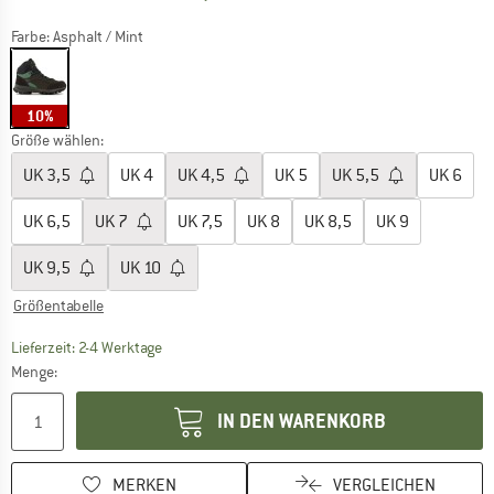
Farbe:
Asphalt / Mint
10%
Größe wählen:
UK
3,5
UK
4
UK
4,5
UK
5
UK
5,5
UK
6
UK
6,5
UK
7
UK
7,5
UK
8
UK
8,5
UK
9
UK
9,5
UK
10
Größentabelle
Der Link öffnet sich in einer Infobox und beinhaltet
Lieferzeit: 2-4 Werktage
Menge:
IN DEN WARENKORB
MERKEN
VERGLEICHEN