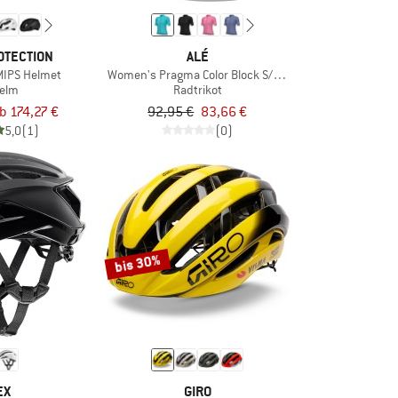
OTECTION
ALÉ
 MIPS Helmet
Women's Pragma Color Block S/S Jersey
elm
Radtrikot
b 174,27 €
92,95 €
83,66 €
5,0
(1)
(0)
bis 30%
EX
GIRO