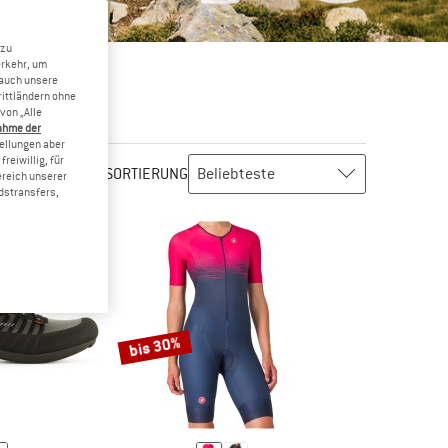
 zu
erkehr, um
 auch unsere
rittländern ohne
von „Alle
ahme der
tellungen aber
reiwillig, für
SORTIERUNG
ereich unserer
dstransfers,
bis 30%