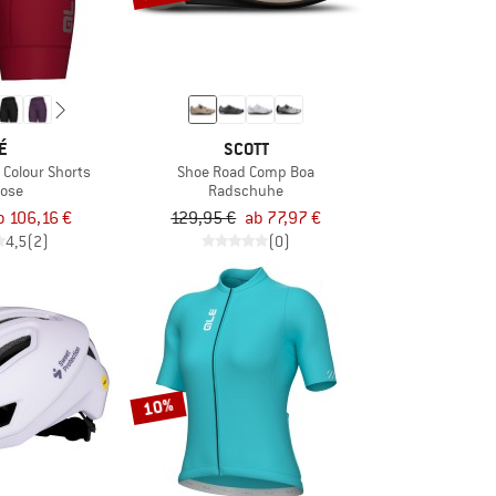
É
SCOTT
Colour Shorts
Shoe Road Comp Boa
ose
Radschuhe
b 106,16 €
129,95 €
ab 77,97 €
4,5
(2)
(0)
10%