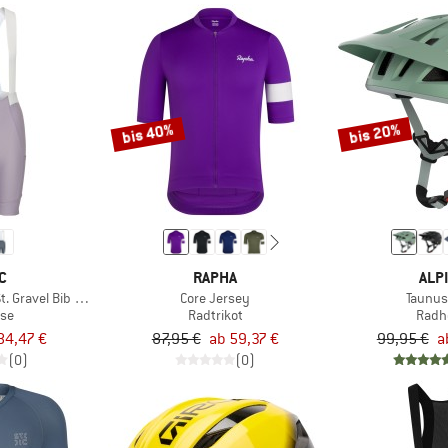
bis 40%
bis 20%
C
RAPHA
ALP
 Gravel Bib Shorts II
Core Jersey
Taunus
se
Radtrikot
Radh
84,47 €
87,95 €
ab 59,37 €
99,95 €
a
(0)
(0)