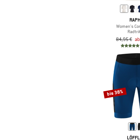
(23)
Rapha
(6)
Red Bull Spect
RAP
(22)
Roeckl Sports
Women's Cor
Radtri
(82)
Santini
84,95 €
ab
(1)
Schöffel
(79)
Schwalbe
(74)
Scott
(38)
Shimano
(17)
Smith
bis 38%
(72)
Sportful
(20)
Stoic
(16)
Sweet Protection
(68)
Topeak
(26)
Uvex
LÖFF