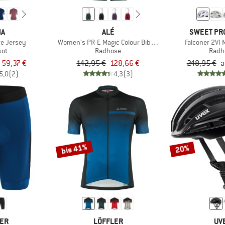
HA
ALÉ
SWEET PR
e Jersey
Women's PR-E Magic Colour Bibshorts
Falconer 2VI
kot
Radhose
Radh
 59,37 €
142,95 €
128,66 €
248,95 €
a
5,0
(2)
4,3
(3)
bis 41%
20%
LER
LÖFFLER
UV