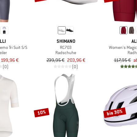
LLI
SHIMANO
AL
mo Tri Suit S/S
RC703
Women's Magic 
iler
Radschuhe
Radh
 199,96 €
239,95 €
203,96 €
117,95 €
a
(0)
(0)
bis 30%
10%