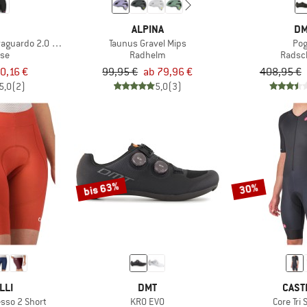
É
ALPINA
DM
aguardo 2.0 Shorts
Taunus Gravel Mips
Pog
se
Radhelm
Radsc
0,16 €
99,95 €
ab 79,96 €
408,95 €
5,0
(2)
5,0
(3)
bis 63%
30%
LLI
DMT
CAST
sso 2 Short
KR0 EVO
Core Tri 