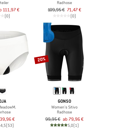
teiler
Radhose
b 111,97 €
109,95 €
71,47 €
(0)
(0)
20%
OJA
GONSO
MeadowM.
Women's Sitivo
erhose
Radhose
39,96 €
99,95 €
ab 79,96 €
4,5
(53)
5,0
(1)