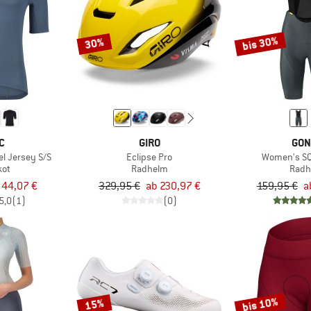
bis 30%
30%
C
GIRO
GON
el Jersey S/S
Eclipse Pro
Women's SQ
kot
Radhelm
Radh
 44,07 €
329,95 €
ab 230,97 €
159,95 €
a
5,0
(1)
(0)
bis 10%
15%