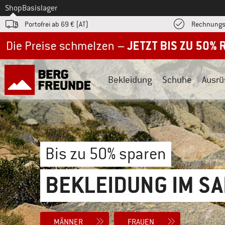
Zum
Shop
Basislager
Portofrei ab 69 € (AT)
Rechnungs
Jetzt bis zu 50% Rabatt im Sommer Sale
Bekleidung
Schuhe
Ausrü
Bis zu 50% sparen
BEKLEIDUNG IM SA
MÄNNER
FRAUEN