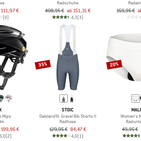
se
Radschuhe
Radein
 111,97 €
408,95 €
ab 151,31 €
159,95 €
a
(0)
4,3
(3)
35%
20%
X
STOIC
MAL
o Mips
DalslandSt. Gravel Bib Shorts II
Women's 
lm
Radhose
Radunt
 199,96 €
129,95 €
84,47 €
49,95 €
5,0
(2)
4,0
(1)