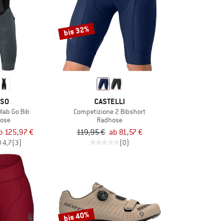
bis 32%
SO
CASTELLI
lab Go Bib
Competizione 2 Bibshort
ose
Radhose
b 125,97 €
119,95 €
ab 81,57 €
4,7
(3)
(0)
bis 40%