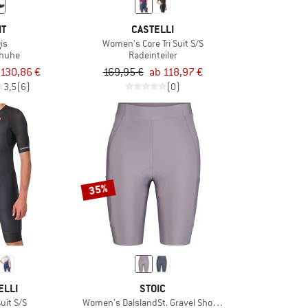
T
CASTELLI
is
Women's Core Tri Suit S/S
huhe
Radeinteiler
130,86 €
169,95 €
ab 118,97 €
3,5
(6)
(0)
35%
ELLI
STOIC
Suit S/S
Women's DalslandSt. Gravel Short Tights II