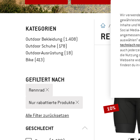
Wir verwende
gewährleiste
Inhalte und 
Startseite
/
Outlet
KATEGORIEN
Social Media-
RENNRAD B
angemessene 
Outdoor Bekleidung
(1.408)
auswählen“ e
technisch no
Outdoor Schuhe
(178)
auch jederzei
Outdoor-Ausrüstung
(18)
die Nutzung 
Bike
(413)
Webseite wid
findest du i
GEFILTERT NACH
Rennrad
Nur rabattierte Produkte
10%
Alle Filter zurücksetzen
GESCHLECHT