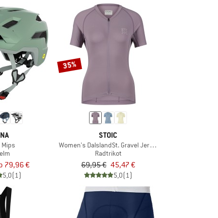
35%
INA
STOIC
 Mips
Women's DalslandSt. Gravel Jersey S/S
elm
Radtrikot
b 79,96 €
69,95 €
45,47 €
5,0
(1)
5,0
(1)