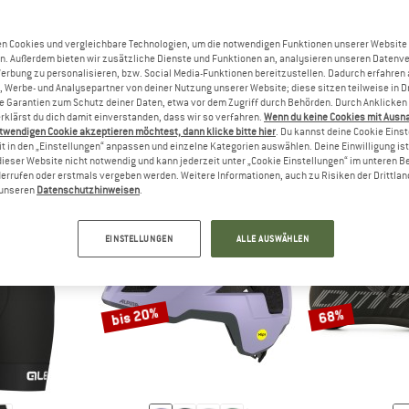
n Cookies und vergleichbare Technologien, um die notwendigen Funktionen unserer Website
n. Außerdem bieten wir zusätzliche Dienste und Funktionen an, analysieren unseren Datenv
Werbung zu personalisieren, bzw. Social Media-Funktionen bereitzustellen. Dadurch erfahren
, Werbe- und Analysepartner von deiner Nutzung unserer Website; diese sitzen teilweise in D
EKLEIDUNG IM SALE
(2.010)
Garantien zum Schutz deiner Daten, etwa vor dem Zugriff durch Behörden. Durch Anklicken 
rklärst du dich damit einverstanden, dass wir so verfahren.
Wenn du keine Cookies mit Ausn
twendigen Cookie akzeptieren möchtest, dann klicke bitte hier
. Du kannst deine Cookie Eins
t in den „Einstellungen“ anpassen und einzelne Kategorien auswählen. Deine Einwilligung ist f
dieser Website nicht notwendig und kann jederzeit unter „Cookie Einstellungen“ im unteren B
errufen oder erstmals vergeben werden. Weitere Informationen, auch zu Risiken der Drittlan
n unseren
Datenschutzhinweisen
.
EINSTELLUNGEN
ALLE AUSWÄHLEN
bis 20%
68%