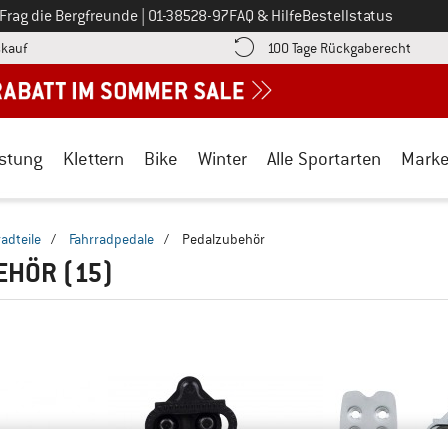
Ruf uns an unter
Frag die Bergfreunde
|
01-38528-97
FAQ & Hilfe
Bestellstatus
Finde die Zahlungs-Infos hier! Öffnet sich in einer Infobox
Gehe h
kauf
100 Tage Rückgaberecht
stung
Klettern
Bike
Winter
Alle Sportarten
Mark
radteile
/
Fahrradpedale
/
Pedalzubehör
EHÖR
(15)