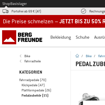
Zum
Shop
Basislager
Portofrei ab 69 € (AT)
Rechnungs
Jetzt bis zu 50% Rabatt im Sommer Sale
Bekleidung
Schuhe
Ausrü
Startseite
Bike
/
Bike
/
Fahr
Fahrradteile
PEDALZUB
KATEGORIEN
Fahrradpedale
(70)
Klickpedale
(47)
Plattformpedale
(26)
Pedalzubehör
(15)