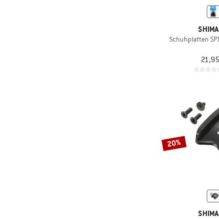
SHIM
Schuhplatten SP
21,95
20%
SHIM