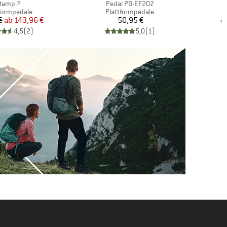
rtikel
Artikel
tamp 7
Pedal PD-EF202
uktgruppe
Produktgruppe
formpedale
Plattformpedale
Preis
reduzierter Preis
Preis
€
ab
143,96 €
50,95 €
2
4,5
(
2
)
5,0
(
1
)