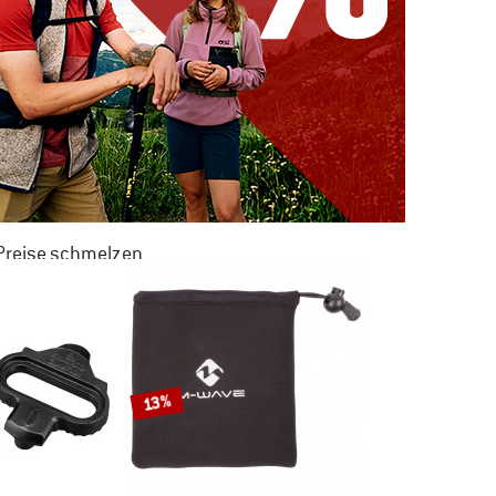
 Preise schmelzen
 ZU 50% RABATT
M SOMMER SALE
13%