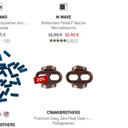
ANO
M-WAVE
uhplatten ohne Gegenplatte
Rotterdam Pedal P Tasche
edale
Fahrradtasche
5 €
11,95 €
10,40 €
(0)
5,0
(1)
20%
CRANKBROTHERS
Premium Easy Zero Float Cleat +/- 0°
Pedalplatten
OTHERS