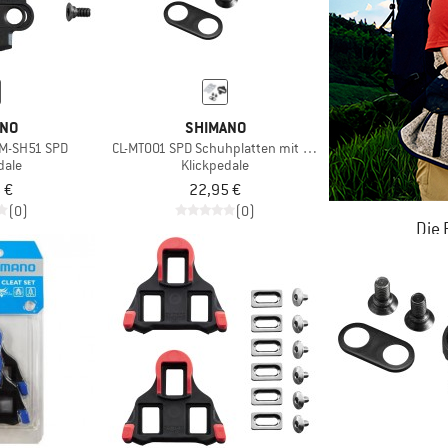
ANO
SHIMANO
SM-SH51 SPD
CL-MT001 SPD Schuhplatten mit Gegenplatte
dale
Klickpedale
 €
22,95 €
(0)
(0)
Die
JETZT BIS
ZU