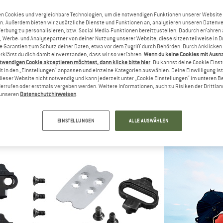
n Cookies und vergleichbare Technologien, um die notwendigen Funktionen unserer Website
n. Außerdem bieten wir zusätzliche Dienste und Funktionen an, analysieren unseren Datenv
Werbung zu personalisieren, bzw. Social Media-Funktionen bereitzustellen. Dadurch erfahren
, Werbe- und Analysepartner von deiner Nutzung unserer Website; diese sitzen teilweise in D
Garantien zum Schutz deiner Daten, etwa vor dem Zugriff durch Behörden. Durch Anklicken 
rklärst du dich damit einverstanden, dass wir so verfahren.
Wenn du keine Cookies mit Ausn
twendigen Cookie akzeptieren möchtest, dann klicke bitte hier
. Du kannst deine Cookie Eins
t in den „Einstellungen“ anpassen und einzelne Kategorien auswählen. Deine Einwilligung ist f
SHIMANO
dieser Website nicht notwendig und kann jederzeit unter „Cookie Einstellungen“ im unteren B
errufen oder erstmals vergeben werden. Weitere Informationen, auch zu Risiken der Drittlan
Schuhplatten SPD SM-SH 51
n unseren
Datenschutzhinweisen
.
ANO
SHIM
14,95 €
PD SM-SH 56
Schuhplatten
Pedalp
5,0
(3)
EINSTELLUNGEN
ALLE AUSWÄHLEN
 €
18,9
(0)