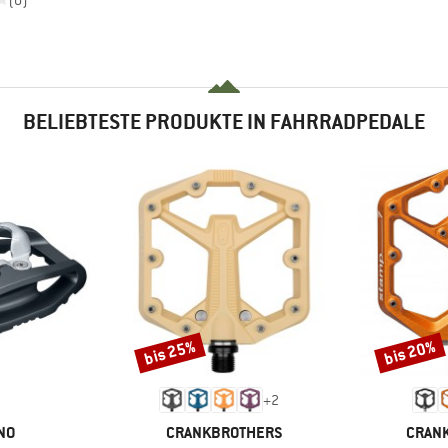
(0)
BELIEBTESTE PRODUKTE IN FAHRRADPEDALE
bis 25%
bis 20%
Rabatt
Rabatt
+
2
MARKE
MARK
NO
CRANKBROTHERS
CRAN