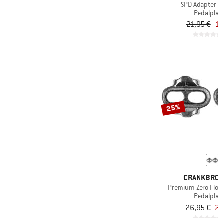
SPD Adapter
Pedalpl
21,95 €
1
25%
CRANKBR
Premium Zero Floa
Pedalpl
26,95 €
2