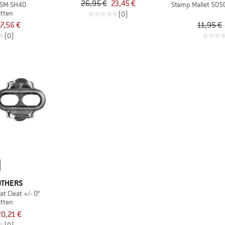
26,95 €
23,45 €
 SM-SH40
Stamp Mallet 5050
atten
(0)
7,56 €
11,95 €
(0)
OTHERS
t Cleat +/- 0°
atten
0,21 €