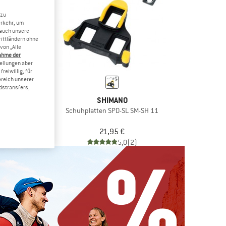
 zu
erkehr, um
 auch unsere
rittländern ohne
von „Alle
ahme der
tellungen aber
reiwillig, für
ereich unserer
dstransfers,
ANO
SHIMANO
 SM-SH56 SPD
Schuhplatten SPD-SL SM-SH 11
latten
5 €
21,95 €
(0)
5,0
(2)