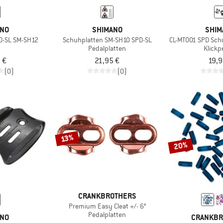
ANO
SHIMANO
SHIM
D-SL SM-SH12
Schuhplatten SM-SH10 SPD-SL
CL-MT001 SPD Sch
Pedalplatten
Klickp
 €
21,95 €
19,9
(0)
(0)
13%
20%
CRANKBROTHERS
Premium Easy Cleat +/- 6°
Pedalplatten
ANO
CRANKBR