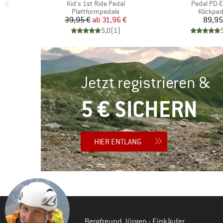
Artikel
Artikel
D-SL
Kid's 1st Ride Pedal
Pedal PD-
pe
Produktgruppe
Produkt
Plattformpedale
Klickped
rter Preis
Preis
reduzierter Preis
Pr
 €
39,95 €
ab
31,96 €
89,95
)
5,0
(
1
)
Jetzt registrieren &
5 € SICHERN
HIER ENTLANG
Bergfreund Jürgen - Einkäufer