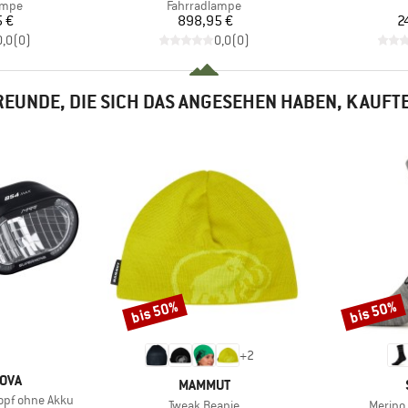
ruppe
Produktgruppe
ampe
Fahrradlampe
eis
Preis
5 €
898,95 €
2
0,0
(
0
)
0,0
(
0
)
EUNDE, DIE SICH DAS ANGESEHEN HABEN, KAUFT
bis 50%
bis 50%
Rabatt
Rabatt
+
2
OVA
MARKE
MAMMUT
pf ohne Akku
Artikel
Artikel
Tweak Beanie
Merino