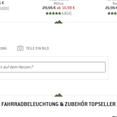
eis
5 €
Produktgruppe
Pr
Mütze
Ra
Preis
reduzierter Preis
29,95 €
ab
14,98 €
21,95 
0,0
(
0
)
4,8
(
4
)
TUNG
TEILE EIN BILD
FAHRRADBELEUCHTUNG & ZUBEHÖR TOPSELLER