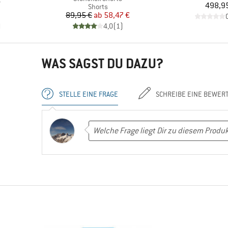
Pr
498,9
e
Produktgruppe
Shorts
Preis
reduzierter Preis
89,95 €
ab
58,47 €
)
4,0
(
1
)
WAS SAGST DU DAZU?
STELLE EINE FRAGE
SCHREIBE EINE BEWER