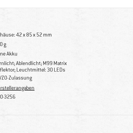
häuse: 42 x 85 x 52 mm
0 g
ne Akku
rnlicht; Ablendlicht; M99 Matrix
flektor; Leuchtmittel: 30 LEDs
VZO-Zulassung
rstellerangaben
0-3256