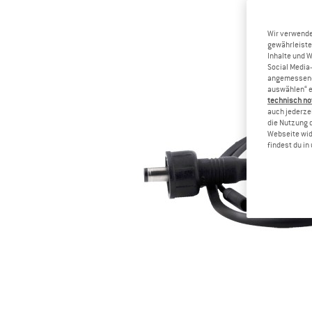
Wir verwende
gewährleiste
Inhalte und 
Social Media-
angemessene 
auswählen“ e
technisch no
auch jederzei
die Nutzung 
Webseite wid
findest du i