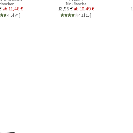
oduktgruppe
Produktgruppe
dsocken
Trinkflasche
Preis
reduzierter Preis
Preis
reduzierter Preis
€
ab
11,48 €
12,95 €
ab
10,49 €
1
4,6
(
74
)
4,1
(
15
)