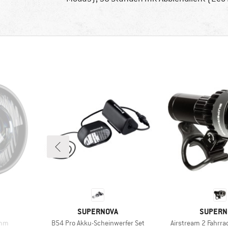
MARKE
MARKE
SUPERNOVA
SUPERN
Artikel
Artikel
8mm
B54 Pro Akku-Scheinwerfer Set
Airstream 2 Fahrra