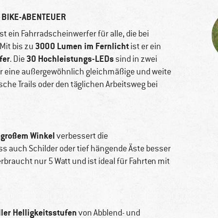
 BIKE-ABENTEUER
st ein Fahrradscheinwerfer für alle, die bei
3000 Lumen im Fernlicht
Mit bis zu
ist er ein
fer
30 Hochleistungs-LEDs
. Die
sind in zwei
r eine außergewöhnlich gleichmäßige und weite
sche Trails oder den täglichen Arbeitsweg bei
ragroßem Winkel
verbessert die
ss auch Schilder oder tief hängende Äste besser
rbraucht nur 5 Watt und ist ideal für Fahrten mit
ller Helligkeitsstufen
von Abblend- und