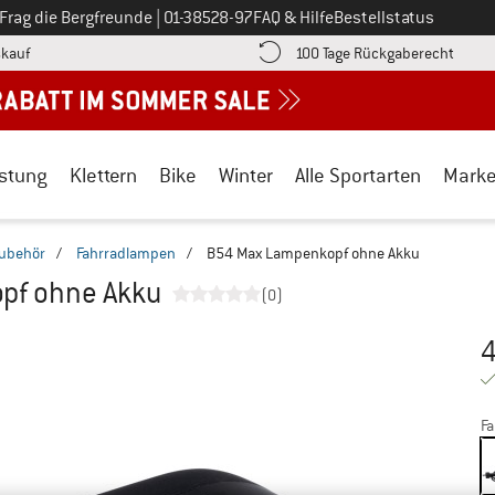
Ruf uns an unter
Frag die Bergfreunde
|
01-38528-97
FAQ & Hilfe
Bestellstatus
Finde die Zahlungs-Infos hier! Öffnet sich in einer Infobox
Gehe h
kauf
100 Tage Rückgaberecht
stung
Klettern
Bike
Winter
Alle Sportarten
Mark
Zubehör
/
Fahrradlampen
/
B54 Max Lampenkopf ohne Akku
pf ohne Akku
(0)
Pr
Fa