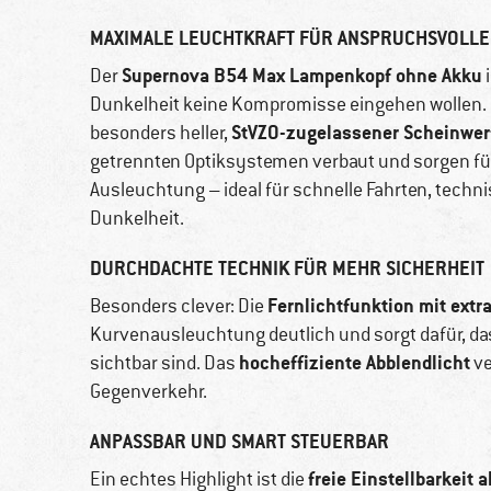
MAXIMALE LEUCHTKRAFT FÜR ANSPRUCHSVOLLE
Supernova B54 Max Lampenkopf ohne Akku
Der
i
Dunkelheit keine Kompromisse eingehen wollen. 
StVZO-zugelassener Scheinwer
besonders heller,
getrennten Optiksystemen verbaut und sorgen fü
Ausleuchtung – ideal für schnelle Fahrten, techni
Dunkelheit.
DURCHDACHTE TECHNIK FÜR MEHR SICHERHEIT
Fernlichtfunktion mit ext
Besonders clever: Die
Kurvenausleuchtung deutlich und sorgt dafür, da
hocheffiziente Abblendlicht
sichtbar sind. Das
ve
Gegenverkehr.
ANPASSBAR UND SMART STEUERBAR
freie Einstellbarkeit a
Ein echtes Highlight ist die