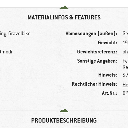
MATERIALINFOS & FEATURES
Abmessungen (außen):
ing, Gravelbike
Ge
Gewicht:
19
Gewichtsreferenz:
htmodi
oh
Sonstige Angaben:
Fe
Re
Hinweis:
St
Rechtlicher Hinweis:
He
Art.Nr.:
87
PRODUKTBESCHREIBUNG