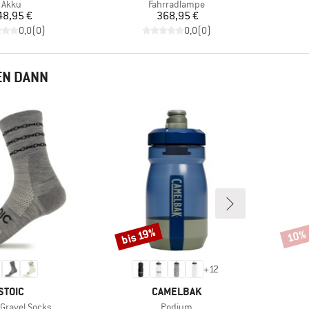
Produktgruppe
Produktgruppe
Akku
Fahrradlampe
Preis
Preis
48,95 €
368,95 €
0,0
(
0
)
0,0
(
0
)
EN DANN
bis 19%
10%
Rabatt
Rabat
+
12
MARKE
MARKE
STOIC
CAMELBAK
Artikel
 Gravel Socks
Podium