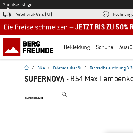
Zum
Shop
Basislager
Portofrei ab 69 € (AT)
Rechnungs
Jetzt bis zu 50% Rabatt im Sommer Sale
Bekleidung
Schuhe
Ausrü
Startseite
/
Bike
/
Fahrradzubehör
/
Fahrradbeleuchtung & 
SUPERNOVA
-
B54 Max Lampenko