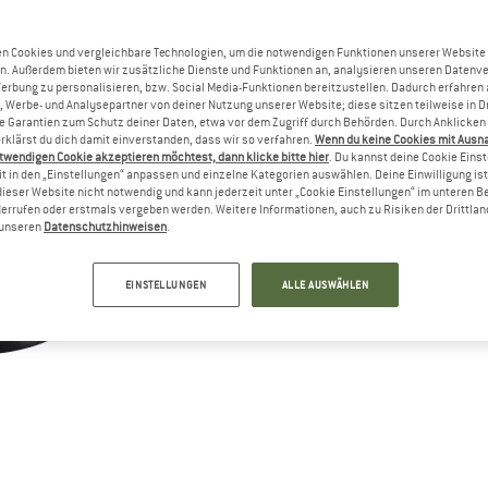
Li
Nu
n Cookies und vergleichbare Technologien, um die notwendigen Funktionen unserer Website
n. Außerdem bieten wir zusätzliche Dienste und Funktionen an, analysieren unseren Datenv
M
Werbung zu personalisieren, bzw. Social Media-Funktionen bereitzustellen. Dadurch erfahren
, Werbe- und Analysepartner von deiner Nutzung unserer Website; diese sitzen teilweise in D
Garantien zum Schutz deiner Daten, etwa vor dem Zugriff durch Behörden. Durch Anklicken 
rklärst du dich damit einverstanden, dass wir so verfahren.
Wenn du keine Cookies mit Ausn
twendigen Cookie akzeptieren möchtest, dann klicke bitte hier
. Du kannst deine Cookie Eins
t in den „Einstellungen“ anpassen und einzelne Kategorien auswählen. Deine Einwilligung ist f
dieser Website nicht notwendig und kann jederzeit unter „Cookie Einstellungen“ im unteren B
errufen oder erstmals vergeben werden. Weitere Informationen, auch zu Risiken der Drittlan
n unseren
Datenschutzhinweisen
.
EINSTELLUNGEN
ALLE AUSWÄHLEN