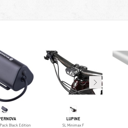
RKE
MARKE
PERNOVA
LUPINE
Artikel
Pack Black Edition
SL Minimax F