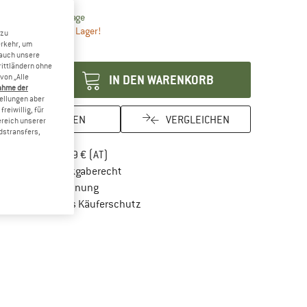
Der Link öffnet sich in einer Infobox und beinhaltet Lie
eferzeit: 2-4 Werktage
r noch einmal auf Lager!
 zu
erkehr, um
enge:
 auch unsere
rittländern ohne
von „Alle
IN DEN WARENKORB
ahme der
tellungen aber
reiwillig, für
MERKEN
VERGLEICHEN
ereich unserer
dstransfers,
Finde mehr Informationen zu den Versandkos
Portofrei ab 69 € (AT)
Gehe hier zu den Rückgabe-Richtlinien Öf
100 Tage Rückgaberecht
Finde die Zahlungs-Infos hier! Öffnet sich in 
Kauf auf Rechnung
Finde alle Infos hier!
Trusted Shops Käuferschutz