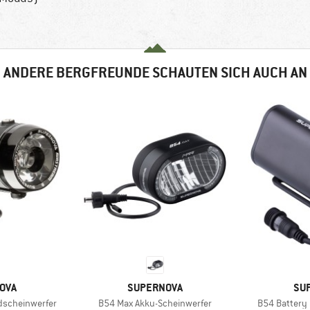
ANDERE BERGFREUNDE SCHAUTEN SICH AUCH AN
MARKE
MA
OVA
SUPERNOVA
SU
Artikel
Artikel
dscheinwerfer
B54 Max Akku-Scheinwerfer
B54 Battery 