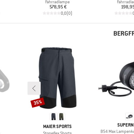
e
Produktgruppe
Produktg
Fahrradlampe
Fahrradl
Preis
Pr
578,95 €
198,9
)
0,0
(
0
)
BERGFR
35%
Rabatt
MARKE
SUPERN
MARKE
MAIER SPORTS
Artikel
B54 Max Lampenko
Artikel
g
Stoneflex Shorts