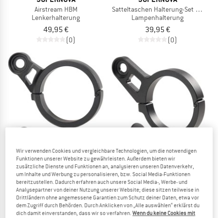
Airstream HBM
Satteltaschen Halterung-Set für Red
Lenkerhalterung
Lampenhalterung
49,95 €
39,95 €
(0)
(0)
Wir verwenden Cookies und vergleichbare Technologien, um die notwendigen
Funktionen unserer Website zu gewährleisten. Außerdem bieten wir
zusätzliche Dienste und Funktionen an, analysieren unseren Datenverkehr,
um Inhalte und Werbung zu personalisieren, bzw. Social Media-Funktionen
LUPINE
LUPINE
bereitzustellen. Dadurch erfahren auch unsere Social Media-, Werbe- und
SL Nano Lenkerhalter 31.8 mm
SL Minimax Lenkerhalter 31.8 mm
Analysepartner von deiner Nutzung unserer Website; diese sitzen teilweise in
Montagehalterung
Montagehalterung
Drittländern ohne angemessene Garantien zum Schutz deiner Daten, etwa vor
dem Zugriff durch Behörden. Durch Anklicken von „Alle auswählen“ erklärst du
22,95 €
22,95 €
dich damit einverstanden, dass wir so verfahren.
Wenn du keine Cookies mit
(0)
(0)