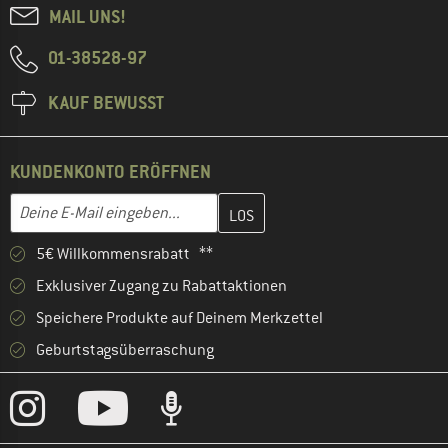
MAIL UNS!
01-38528-97
KAUF BEWUSST
KUNDENKONTO ERÖFFNEN
Gib hier deine E-Mail-Adresse ein und erstelle im nächsten Schri
E-Mail-Adresse
5€ Willkommensrabatt **
Exklusiver Zugang zu Rabattaktionen
Speichere Produkte auf Deinem Merkzettel
Geburtstagsüberraschung