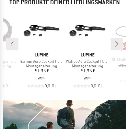
TOP PRODUKTE DEINER LIEBLINGSMARKEN
10
Raba
M
L
E
MARKE
MARKE
NE
LUPINE
LUPINE
Artikel
SL MiniMax Kabelg
Artikel
Artikel
ner 35 mm
Garmin Aero Cockpit Halter
Wahoo Aero Cockpit Halter
24,95
ppe
Produktgruppe
Produktgruppe
terung
Montagehalterung
Montagehalterung
eis
Preis
Preis
 €
51,95 €
51,95 €
0,0
(
0
)
0,0
(
0
)
0,0
(
0
)