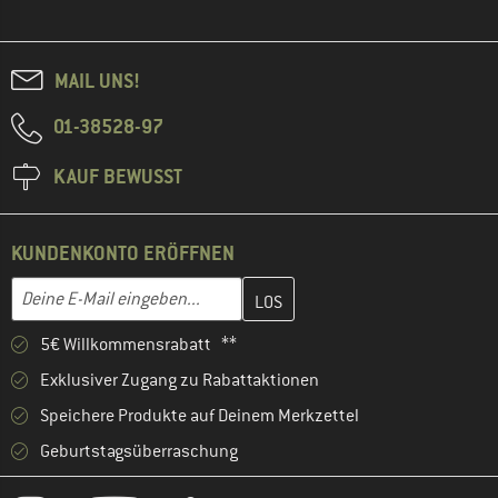
MAIL UNS!
01-38528-97
KAUF BEWUSST
KUNDENKONTO ERÖFFNEN
Gib hier deine E-Mail-Adresse ein und erstelle im nächsten Schri
E-Mail-Adresse
5€ Willkommensrabatt **
Exklusiver Zugang zu Rabattaktionen
Speichere Produkte auf Deinem Merkzettel
Geburtstagsüberraschung