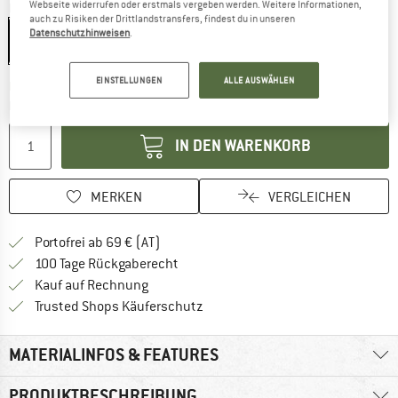
Webseite widerrufen oder erstmals vergeben werden. Weitere Informationen,
Farbe:
Black
auch zu Risiken der Drittlandstransfers, findest du in unseren
Datenschutzhinweisen
.
EINSTELLUNGEN
ALLE AUSWÄHLEN
Der Link öffnet sich in einer Infobox und beinhaltet
Lieferzeit: 2-4 Werktage
Menge:
IN DEN WARENKORB
MERKEN
VERGLEICHEN
Finde mehr Informationen zu den Versand
Portofrei ab 69 € (AT)
Gehe hier zu den Rückgabe-Richtlinie
100 Tage Rückgaberecht
Finde die Zahlungs-Infos hier! Öffnet sich 
Kauf auf Rechnung
Finde alle Infos hier!
Trusted Shops Käuferschutz
MATERIALINFOS & FEATURES
PRODUKTBESCHREIBUNG