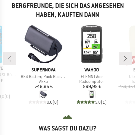
BERGFREUNDE, DIE SICH DAS ANGESEHEN
HABEN, KAUFTEN DANN
10
Raba
E
VE
MARKE
MARKE
SUPERNOVA
WAHOO
Rücklicht
Artikel
Artikel
Arti
B54 Battery Pack Black Edition
ELEMNT Ace
Ult
eis
 €
Produktgruppe
Produktgruppe
P
Akku
Radcomputer
I
Preis
Preis
248,95 €
599,95 €
259,95 
0,0
(
0
)
0,0
(
0
)
5,0
(
1
)
WAS SAGST DU DAZU?