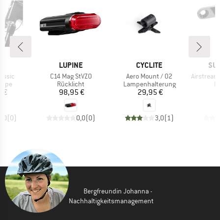
E
MARKE
MARKE
MA
NE
LUPINE
CYCLITE
SU
Artikel
Artikel
Artikel
assic
C14 Mag StVZO
Aero Mount / 02
Airstream Tail Ligh
ruppe
Produktgruppe
Produktgruppe
P
ampe
Rücklicht
Lampenhalterung
R
eis
Preis
Preis
5 €
98,95 €
29,95 €
4
0,0
(
0
)
0,0
(
0
)
3,0
(
1
)
Bergfreundin Johanna -
Nachhaltigkeitsmanagement