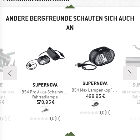
ANDERE BERGFREUNDE SCHAUTEN SICH AUCH
AN
MARKE
SUPERNOVA
E
MARKE
MA
NE
SUPERNOVA
SU
Artikel
B54 Max Lampenkopf ohne Akku
Artikel
Artikel
national
B54 Pro Akku-Scheinwerfer Set
Airstream
Preis
498,95 €
gruppe
Produktgruppe
Pro
mpe
Fahrradlampe
Fah
eis
Preis
5 €
578,95 €
1
0,0
(
0
)
0,0
(
0
)
0,0
(
0
)