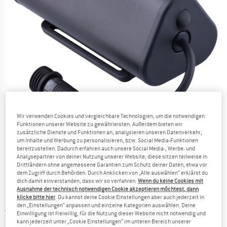
Wir verwenden Cookies und vergleichbare Technologien, um die notwendigen
Funktionen unserer Website zu gewährleisten. Außerdem bieten wir
zusätzliche Dienste und Funktionen an, analysieren unseren Datenverkehr,
Detailansichten
um Inhalte und Werbung zu personalisieren, bzw. Social Media-Funktionen
bereitzustellen. Dadurch erfahren auch unsere Social Media-, Werbe- und
Analysepartner von deiner Nutzung unserer Website; diese sitzen teilweise in
Drittländern ohne angemessene Garantien zum Schutz deiner Daten, etwa vor
dem Zugriff durch Behörden. Durch Anklicken von „Alle auswählen“ erklärst du
dich damit einverstanden, dass wir so verfahren.
Wenn du keine Cookies mit
Ausnahme der technisch notwendigen Cookie akzeptieren möchtest, dann
klicke bitte hier
. Du kannst deine Cookie Einstellungen aber auch jederzeit in
Preis:
248,95
€
inkl. MwSt.
den „Einstellungen“ anpassen und einzelne Kategorien auswählen. Deine
Österreich. Informationen zu den Versa
Versandkostenfrei
(AT)
Einwilligung ist freiwillig, für die Nutzung dieser Website nicht notwendig und
kann jederzeit unter „Cookie Einstellungen“ im unteren Bereich unserer