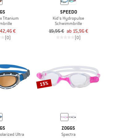
GS
SPEEDO
ex Titanium
Kid's Hydropulse
brille
Schwimmbrille
42,46 €
19,95 €
ab 15,96 €
(0)
(0)
15%
GS
ZOGGS
olarized Ultra
Spectra