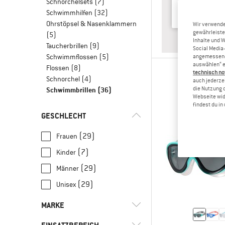
Schnorchelsets
(7)
Schwimmhilfen
(32)
Ohrstöpsel & Nasenklammern
Wir verwende
gewährleiste
(5)
ANTWO
ERWAC
Inhalte und 
Taucherbrillen
(9)
Social Media-
Schwimmflossen
(5)
angemessene 
auswählen“ e
Flossen
(8)
technisch no
Schnorchel
(4)
auch jederzei
Schwimmbrillen
(36)
die Nutzung 
Webseite wid
findest du i
GESCHLECHT
(29)
Frauen
(7)
Kinder
(29)
Männer
(29)
Unisex
MARKE