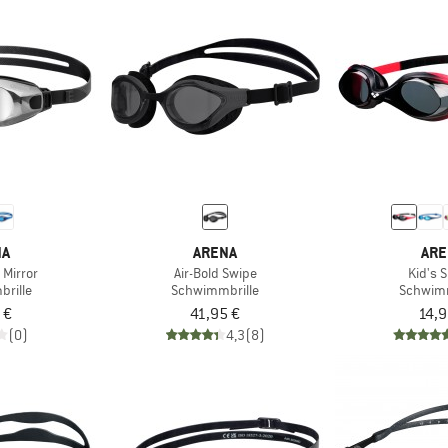
NA
ARENA
ARE
 Mirror
Air-Bold Swipe
Kid's 
rille
Schwimmbrille
Schwimm
 €
41,95 €
14,9
(0)
4,3
(8)