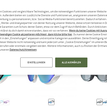
n Cookies und vergleichbare Technologien, um die notwendigen Funktionen unserer Website
n. Außerdem bieten wir zusätzliche Dienste und Funktionen an, analysieren unseren Datenv
RT
ANTWORT
HSENE
KINDER
Werbung zu personalisieren, bzw. Social Media-Funktionen bereitzustellen. Dadurch erfahren
, Werbe- und Analysepartner von deiner Nutzung unserer Website; diese sitzen teilweise in D
Garantien zum Schutz deiner Daten, etwa vor dem Zugriff durch Behörden. Durch Anklicken 
rklärst du dich damit einverstanden, dass wir so verfahren.
Wenn du keine Cookies mit Ausn
twendigen Cookie akzeptieren möchtest, dann klicke bitte hier
. Du kannst deine Cookie Eins
t in den „Einstellungen“ anpassen und einzelne Kategorien auswählen. Deine Einwilligung ist f
dieser Website nicht notwendig und kann jederzeit unter „Cookie Einstellungen“ im unteren B
errufen oder erstmals vergeben werden. Weitere Informationen, auch zu Risiken der Drittlan
n unseren
Datenschutzhinweisen
.
EINSTELLUNGEN
ALLE AUSWÄHLEN