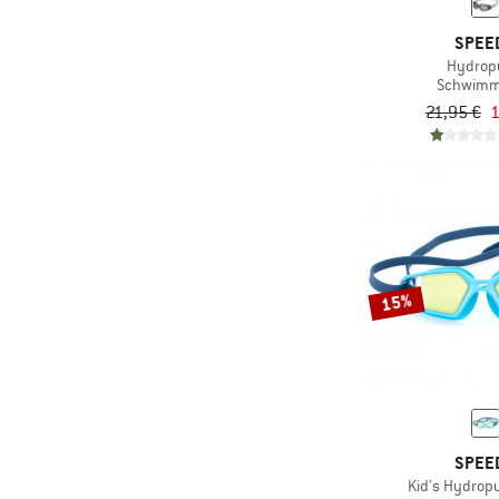
SPEE
Hydrop
Schwimmb
21,95 €
1
15%
SPEE
Kid's Hydropu