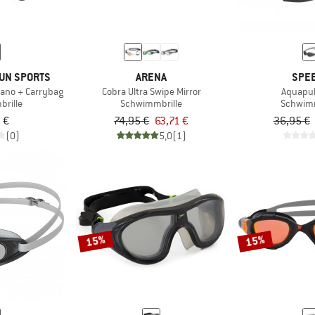
UN SPORTS
ARENA
SPE
ano + Carrybag
Cobra Ultra Swipe Mirror
Aquapul
rille
Schwimmbrille
Schwimm
 €
74,95 €
63,71 €
36,95 €
(0)
5,0
(1)
15%
15%