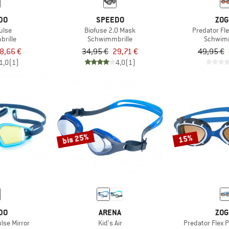
DO
SPEEDO
ZOG
ulse
Biofuse 2.0 Mask
Predator Fl
rille
Schwimmbrille
Schwimm
8,66 €
34,95 €
29,71 €
49,95 €
1,0
(1)
4,0
(1)
bis 25%
15%
DO
ARENA
ZOG
lse Mirror
Kid's Air
Predator Flex P