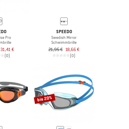
EDO
SPEEDO
se Pro
Swedish Mirror
brille
Schwimmbrille
31,41 €
21,95 €
18,66 €
(0)
(0)
bis 20%