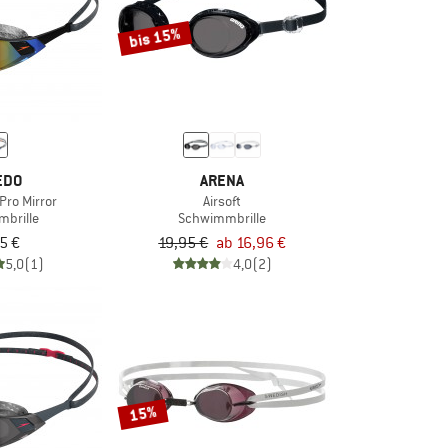
bis 15%
EDO
ARENA
Pro Mirror
Airsoft
brille
Schwimmbrille
5 €
19,95 €
ab 16,96 €
5,0
(1)
4,0
(2)
15%