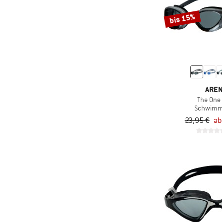
bis 15%
ARE
The One
Schwimmb
23,95 €
ab