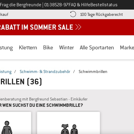
Ruf uns an unter
Frag die Bergfreunde
|
01-38528-97
FAQ & Hilfe
Bestellstatus
Finde die Zahlungs-Infos hier! Öffnet sich in einer Infobox
Gehe h
kauf
100 Tage Rückgaberecht
stung
Klettern
Bike
Winter
Alle Sportarten
Mark
üstung
/
Schwimm- & Strandzubehör
/
Schwimmbrillen
RILLEN
(36)
llenberatung mit Bergfreund Sebastian - Einkäufer
R WEN SUCHST DU EINE SCHWIMMBRILLE?