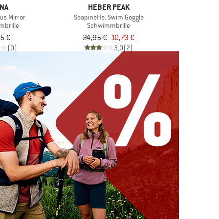
NA
HEBER PEAK
us Mirror
SeapineHe. Swim Goggle
brille
Schwimmbrille
5 €
24,95 €
10,73 €
(0)
3,0
(2)