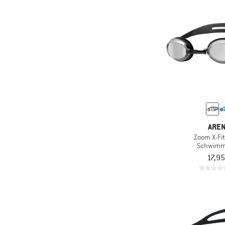
ARE
Zoom X-Fit
Schwimmb
17,95