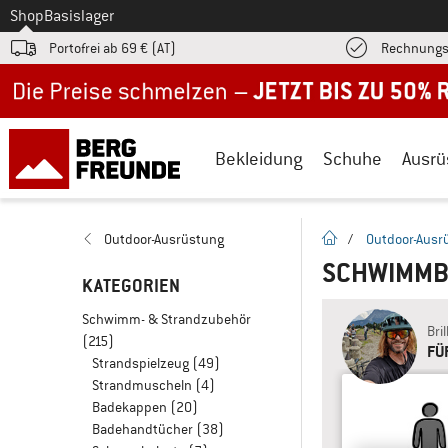
Zum
Shop
Basislager
Portofrei ab 69 € (AT)
Rechnungs
Jetzt bis zu 50% Rabatt im Sommer Sale
Bekleidung
Schuhe
Ausrü
Startseite
Outdoor-Ausrüstung
/
Outdoor-Ausr
SCHWIMMB
KATEGORIEN
Schwimm- & Strandzubehör
Bri
(215)
FÜ
Strandspielzeug
(49)
Strandmuscheln
(4)
Badekappen
(20)
Badehandtücher
(38)