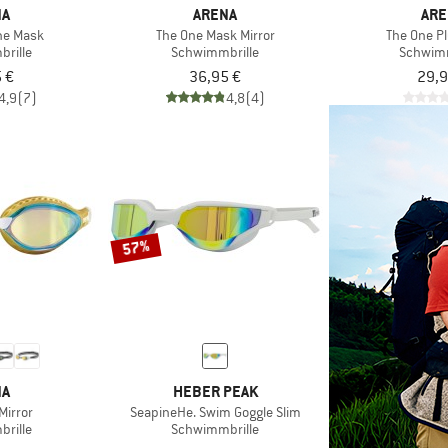
NA
ARENA
ARE
One Mask
The One Mask Mirror
The One Pl
rille
Schwimmbrille
Schwimm
 €
36,95 €
29,9
4,9
(7)
4,8
(4)
57%
NA
HEBER PEAK
Mirror
SeapineHe. Swim Goggle Slim
rille
Schwimmbrille