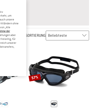
 zu
erkehr, um
 auch unsere
rittländern ohne
von „Alle
ahme der
SORTIERUNG
tellungen aber
reiwillig, für
ereich unserer
dstransfers,
57%