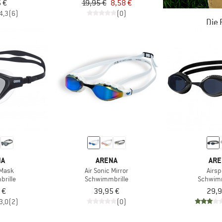
 €
19,95 €
8,58 €
4,3
(6)
(0)
Die
JETZT BIS
ZU
NA
ARENA
ARE
 Mask
Air Sonic Mirror
Airs
rille
Schwimmbrille
Schwimm
 €
39,95 €
29,9
3,0
(2)
(0)