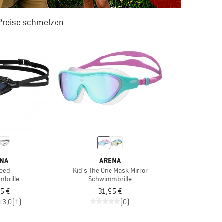
 Preise schmelzen
 ZU 50% RABATT
M SOMMER SALE
NA
ARENA
peed
Kid's The One Mask Mirror
brille
Schwimmbrille
5 €
31,95 €
3,0
(1)
(0)