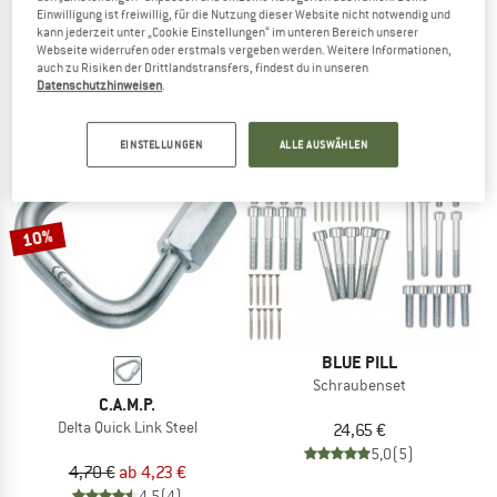
Einwilligung ist freiwillig, für die Nutzung dieser Website nicht notwendig und
Go 8
5,50 €
ab 4,95 €
kann jederzeit unter „Cookie Einstellungen“ im unteren Bereich unserer
Schraubglied
4,6
(18)
Webseite widerrufen oder erstmals vergeben werden. Weitere Informationen,
6,65 €
auch zu Risiken der Drittlandstransfers, findest du in unseren
Datenschutzhinweisen
.
5,0
(2)
EINSTELLUNGEN
ALLE AUSWÄHLEN
10%
BLUE PILL
Schraubenset
C.A.M.P.
Delta Quick Link Steel
24,65 €
5,0
(5)
4,70 €
ab 4,23 €
4,5
(4)