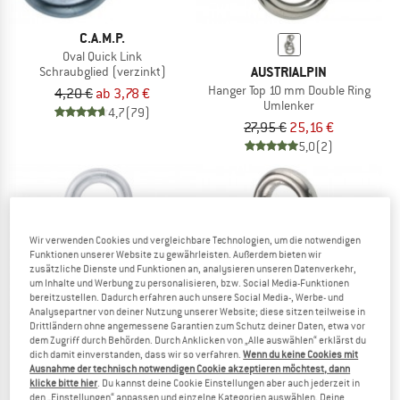
C.A.M.P.
Oval Quick Link
AUSTRIALPIN
Schraubglied (verzinkt)
Hanger Top 10 mm Double Ring
4,20 €
ab 3,78 €
Umlenker
4,7
(79)
27,95 €
25,16 €
5,0
(2)
Wir verwenden Cookies und vergleichbare Technologien, um die notwendigen
bis 20%
Funktionen unserer Website zu gewährleisten. Außerdem bieten wir
zusätzliche Dienste und Funktionen an, analysieren unseren Datenverkehr,
um Inhalte und Werbung zu personalisieren, bzw. Social Media-Funktionen
bereitzustellen. Dadurch erfahren auch unsere Social Media-, Werbe- und
Analysepartner von deiner Nutzung unserer Website; diese sitzen teilweise in
Drittländern ohne angemessene Garantien zum Schutz deiner Daten, etwa vor
dem Zugriff durch Behörden. Durch Anklicken von „Alle auswählen“ erklärst du
dich damit einverstanden, dass wir so verfahren.
Wenn du keine Cookies mit
C.A.M.P.
Ausnahme der technisch notwendigen Cookie akzeptieren möchtest, dann
Oval Quick Link
klicke bitte hier
. Du kannst deine Cookie Einstellungen aber auch jederzeit in
PETZL
Schraubglied
den „Einstellungen“ anpassen und einzelne Kategorien auswählen. Deine