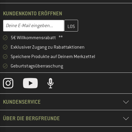
KUNDENKONTO ERÖFFNEN
Gib hier deine E-Mail-Adresse ein und erstelle im nächsten Schri
E-Mail-Adresse
5€ Willkommensrabatt **
Exklusiver Zugang zu Rabattaktionen
Speichere Produkte auf Deinem Merkzettel
Geburtstagsüberraschung
KUNDENSERVICE
ÜBER DIE BERGFREUNDE