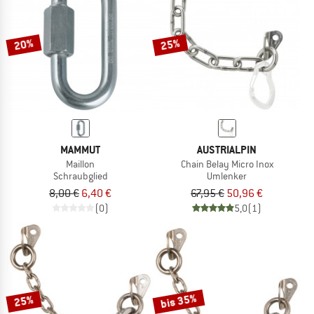
ZUM SOMMER SALE
20%
25%
MAMMUT
AUSTRIALPIN
Maillon
Chain Belay Micro Inox
Schraubglied
Umlenker
8,00 €
6,40 €
67,95 €
50,96 €
(0)
5,0
(1)
bis 35%
25%