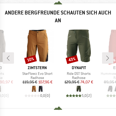
ANDERE BERGFREUNDE SCHAUTEN SICH AUCH
AN
bis
10%
43%
Rabatt
Rabatt
Raba
E
MARKE
MARKE
M
O
ZIMTSTERN
DYNAFIT
E
Artikel
Artikel
Artikel
rts
StarFlowz Evo Short
Ride DST Shorts
Hummvee Shor
tgruppe
Produktgruppe
Produktgruppe
P
se
Radhose
Radhose
R
eis
duzierter Preis
Preis
reduzierter Preis
Preis
reduzierter Preis
90,97 €
119,95 €
107,96 €
129,95 €
74,07 €
89,95 
0,0
(
0
)
0,0
(
0
)
5,0
(
2
)