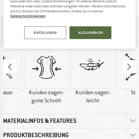
Finde alle Infos hier!
Trusted Shops Käuferschutz
kann jederzeit unter „Cookie Einstellungen“ im unteren Bereich unserer
Webseite widerrufen oder erstmals vergeben werden. Weitere Informationen,
auch zu Risiken der Drittlandstransfers, findest du in unseren
Datenschutzhinweisen
.
AUF EINEN BLICK
EINSTELLUNGEN
ALLE AUSWÄHLEN
MTB-Hose zum Freeriden und mehr
faser
Kunden sagen:
Kunden sagen:
Str
guter Schnitt
leicht
MATERIALINFOS & FEATURES
PRODUKTBESCHREIBUNG