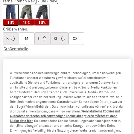
Farbe:
French Navy / Dark Navy
10%
10%
10%
Größe wählen:
S
M
L
XL
XXL
Größentabelle
Der Link öffnet sich in einer Infobox und beinhaltet
Lieferzeit: 2-4 Werktage
Menge:
Wir verwenden Cookies und vergleichbare Technologien, um die notwendigen
Funktionen unserer Website zu gewährleisten. Außerdem bieten wir
IN DEN WARENKORB
zusätzliche Dienste und Funktionen an, analysieren unseren Datenverkehr,
um Inhalte und Werbung zu personalisieren, bzw. Social Media-Funktionen
bereitzustellen. Dadurch erfahren auch unsere Social Media-, Werbe- und
MERKEN
VERGLEICHEN
Analysepartner von deiner Nutzung unserer Website; diese sitzen teilweise in
Drittländern ohne angemessene Garantien zum Schutz deiner Daten, etwa vor
dem Zugriff durch Behörden. Durch Anklicken von „Alle auswählen“ erklärst du
dich damit einverstanden, dass wir so verfahren.
Wenn du keine Cookies mit
Finde mehr Informationen zu den Versand
Portofrei ab 69 € (AT)
Ausnahme der technisch notwendigen Cookie akzeptieren möchtest, dann
Gehe hier zu den Rückgabe-Richtlinie
100 Tage Rückgaberecht
klicke bitte hier
. Du kannst deine Cookie Einstellungen aber auch jederzeit in
den „Einstellungen“ anpassen und einzelne Kategorien auswählen. Deine
Finde die Zahlungs-Infos hier! Öffnet sich 
Kauf auf Rechnung
Einwilligung ist freiwillig, für die Nutzung dieser Website nicht notwendig und