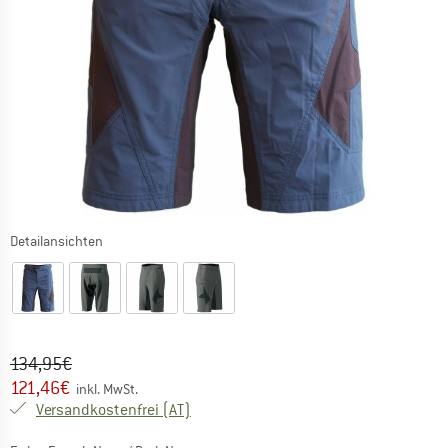
Detailansichten
Ursprünglicher Preis :
Preis:
134,95
€
121,46
€
inkl. MwSt.
Österreich. Informationen zu den Versa
Versandkostenfrei
(AT)