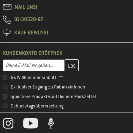
MAIL UNS!
01-38528-97
KAUF BEWUSST
KUNDENKONTO ERÖFFNEN
Gib hier deine E-Mail-Adresse ein und erstelle im nächsten Schri
E-Mail-Adresse
5€ Willkommensrabatt **
Exklusiver Zugang zu Rabattaktionen
Speichere Produkte auf Deinem Merkzettel
Geburtstagsüberraschung