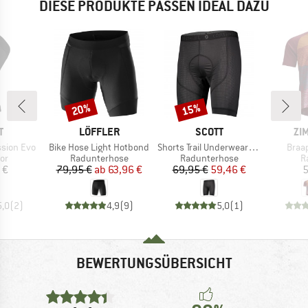
DIESE PRODUKTE PASSEN IDEAL DAZU
20%
15%
Rabatt
Rabatt
E
MARKE
MARKE
MA
T
LÖFFLER
SCOTT
ZI
Artikel
Artikel
Artike
ssion Evo
Bike Hose Light Hotbond
Shorts Trail Underwear Pro +++
Braap
tgruppe
Produktgruppe
Produktgruppe
P
or
Radunterhose
Radunterhose
R
eis
Preis
reduzierter Preis
Preis
reduzierter Preis
 €
79,95 €
ab
63,96 €
69,95 €
59,46 €
5
5,0
(
2
)
4,9
(
9
)
5,0
(
1
)
BEWERTUNGSÜBERSICHT