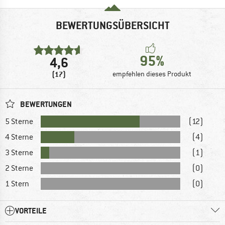
BEWERTUNGSÜBERSICHT
95%
4,6
(17)
empfehlen dieses Produkt
BEWERTUNGEN
5 Sterne
(12)
4 Sterne
(4)
3 Sterne
(1)
2 Sterne
(0)
1 Stern
(0)
VORTEILE