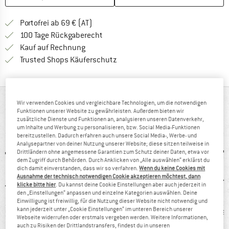
Finde mehr Informationen zu den Versand
Portofrei ab 69 € (AT)
Gehe hier zu den Rückgabe-Richtlinie
100 Tage Rückgaberecht
Finde die Zahlungs-Infos hier! Öffnet sich 
Kauf auf Rechnung
Finde alle Infos hier!
Trusted Shops Käuferschutz
AUF EINEN BLICK
Wir verwenden Cookies und vergleichbare Technologien, um die notwendigen
Funktionen unserer Website zu gewährleisten. Außerdem bieten wir
zusätzliche Dienste und Funktionen an, analysieren unseren Datenverkehr,
Wetterfeste Outdoorjacke mit Kapuze
um Inhalte und Werbung zu personalisieren, bzw. Social Media-Funktionen
bereitzustellen. Dadurch erfahren auch unsere Social Media-, Werbe- und
Analysepartner von deiner Nutzung unserer Website; diese sitzen teilweise in
Drittländern ohne angemessene Garantien zum Schutz deiner Daten, etwa vor
dem Zugriff durch Behörden. Durch Anklicken von „Alle auswählen“ erklärst du
dich damit einverstanden, dass wir so verfahren.
Wenn du keine Cookies mit
Ausnahme der technisch notwendigen Cookie akzeptieren möchtest, dann
klicke bitte hier
. Du kannst deine Cookie Einstellungen aber auch jederzeit in
den „Einstellungen“ anpassen und einzelne Kategorien auswählen. Deine
Einwilligung ist freiwillig, für die Nutzung dieser Website nicht notwendig und
kann jederzeit unter „Cookie Einstellungen“ im unteren Bereich unserer
0 g
95%
Kunden sagen:
Ka
Webseite widerrufen oder erstmals vergeben werden. Weitere Informationen,
Weiterempfehlung
wasserdicht
auch zu Risiken der Drittlandstransfers, findest du in unseren