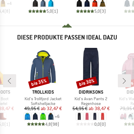
+
4
4,4
(
8
)
5,0
(
1
)
5,0
(
3
)
DIESE PRODUKTE PASSEN IDEAL DAZU
bis 35%
bis 30%
bis
Rabatt
Rabatt
Raba
MARKE
MARKE
MA
BOOTS
TROLLKIDS
DIDRIKSONS
DID
Artikel
Artikel
Artikel
t Boot
Kid's Trollfjord Jacket
Kid's Avan Pants 2
Kid's W
ruppe
Produktgruppe
Produktgruppe
P
efel
Softshelljacke
Regenhose
R
eis
duzierter Preis
Preis
reduzierter Preis
Preis
reduzierter Preis
38,47 €
49,95 €
ab
32,47 €
54,95 €
ab
38,47 €
79,95 
+
6
5,0
(
1
)
4,8
(
98
)
0,0
(
0
)