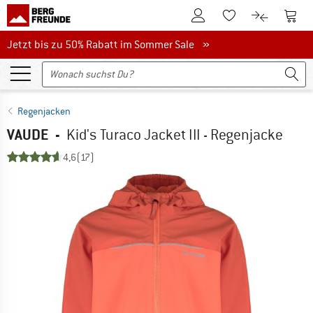
Zum Kundenkonto
Zum 
Zum Merkzettel.
Zum Produk
Jetzt bis zu 50% Rabatt im Sommer Sale
Jetzt bis zu 50% Rabatt im Sommer Sale »
Regenjacken
VAUDE
-
Kid's Turaco Jacket III - Regenjacke
4,6
(17)