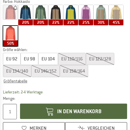
Farbe:
Hokkaido
20%
20%
22%
22%
25%
30%
45%
50%
Größe wählen:
EU
92
EU
98
EU
104
EU
110/116
EU
122/128
EU
134/140
EU
146/152
EU
158/164
Größentabelle
Der Link öffnet sich in einer Infobox und beinhaltet
Lieferzeit: 2-4 Werktage
Menge:
IN DEN WARENKORB
MERKEN
VERGLEICHEN