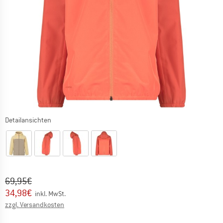
Detailansichten
Ursprünglicher Preis :
Preis:
69,95
€
34,98
€
inkl. MwSt.
Informationen zu den Versandkosten. Öffnet sich in ei
zzgl. Versandkosten