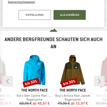
Datenschutzhinweisen
.
MATERIALINFOS & FEATURES
EINSTELLUNGEN
ALLE AUSWÄHLEN
PRODUKTBESCHREIBUNG
ANDERE BERGFREUNDE SCHAUTEN SICH AUCH
AN
bis 30%
bis 30%
bis
Rabatt
Rabatt
Raba
E
MARKE
MARKE
E
THE NORTH FACE
THE NORTH FACE
Artikel
Artikel
Artikel
Jacket II
Kid's Teen Zipline Rain Jacket
Boy's Antora Rain Jacket
Kid's E
gruppe
Produktgruppe
Produktgruppe
Pr
cke
Regenjacke
Regenjacke
Re
eis
duzierter Preis
Preis
reduzierter Preis
Preis
reduzierter Preis
29,97 €
69,95 €
ab
48,97 €
79,95 €
ab
55,97 €
89,95 