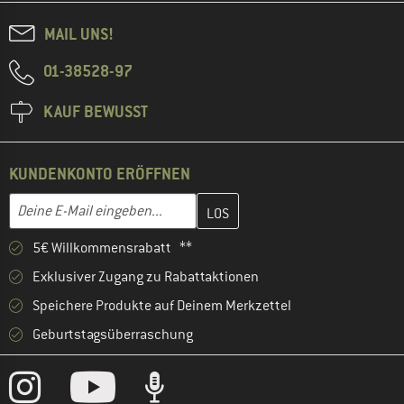
MAIL UNS!
01-38528-97
KAUF BEWUSST
KUNDENKONTO ERÖFFNEN
Gib hier deine E-Mail-Adresse ein und erstelle im nächsten Schri
E-Mail-Adresse
5€ Willkommensrabatt **
Exklusiver Zugang zu Rabattaktionen
Speichere Produkte auf Deinem Merkzettel
Geburtstagsüberraschung