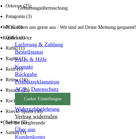
Ortovox
(25)
Geburtstagsüberraschung
Patagonia
(3)
POC
(6)
Wir tauschen uns gerne aus - Wir sind auf Deine Meinung gespannt!
Q36.5
(1)
Kundenservice
Lieferung & Zahlung
Rafiki
(1)
Bestellstatus
Rapha
(1)
FAQs & Hilfe
Kontakt
Reiff
(1)
Rückgabe
Reima
(16)
Produktreklamation
AGB
|
Datenschutz
Reusch
(23)
Cookie Einstellungen
Rock Empire
(1)
Widerrufsbelehrung
Roeckl Sports
(38)
Vertrag widerrufen
Salewa
(2)
Über die Bergfreunde
Über uns
Santini
(3)
Kundenkonto