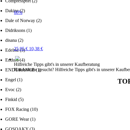
Compressport
(2)
Dakine
(2)
60%
Dale of Norway
(2)
Didriksons
(1)
disana
(2)
25,95 €
10,38 €
Edelrid
(3)
Endura
(4)
Hilfreiche Tipps gibt's in unserer
Kaufberatung
Handschuhe gesucht? Hilfreiche Tipps gibt's in unserer
Kaufbe
ENDURANCE
(1)
Engel
(1)
TO
Evoc
(2)
Finkid
(5)
FOX Racing
(10)
GORE Wear
(1)
GOSOAKY
(3)