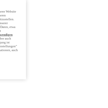
erer Website
seren
tzustellen.
nserer
 Daten, etwa
t
twendigen
aber auch
gung ist
instellungen“
mationen, auch