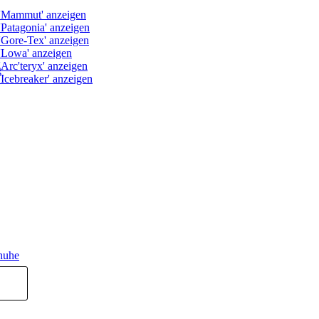
g
huhe