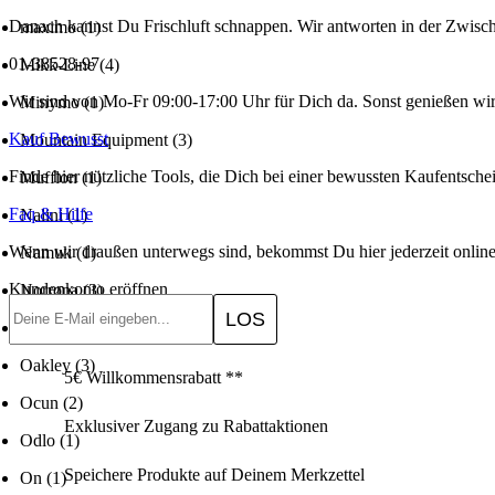
Danach kannst Du Frischluft schnappen. Wir antworten in der Zwisch
maximo
(1)
01-38528-97
Mikk-Line
(4)
Wir sind von Mo-Fr 09:00-17:00 Uhr für Dich da. Sonst genießen wir 
Minymo
(1)
Kauf Bewusst
Mountain Equipment
(3)
Finde hier nützliche Tools, die Dich bei einer bewussten Kaufentsche
Mufflon
(1)
Faq & Hilfe
Nalini
(1)
Wenn wir draußen unterwegs sind, bekommst Du hier jederzeit onlin
Namuk
(1)
Kundenkonto eröffnen
Norrøna
(3)
E-Mail-Adresse
Gib hier deine E-Mail-Adresse ein und erstelle im nächsten Schritt 
Northwave
(3)
Oakley
(3)
5€ Willkommensrabatt **
Ocun
(2)
Exklusiver Zugang zu Rabattaktionen
Odlo
(1)
Speichere Produkte auf Deinem Merkzettel
On
(1)