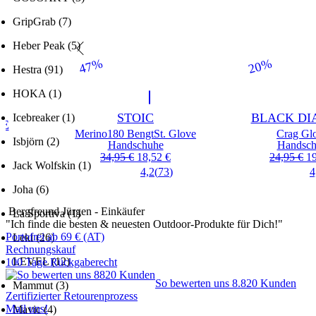
GripGrab
(7)
Heber Peak
(5)
47%
20%
Rabatt
Rabatt
Hestra
(91)
HOKA
(1)
MARKE
MARKE
STOIC
BLACK D
Icebreaker
(1)
RE
Artikel
Artikel
Merino180 BengtSt. Glove
Crag Gl
Isbjörn
(2)
Produktgruppe
Produkt
Handschuhe
Handsch
e
Preis
reduzierter Preis
Pr
re
34,95 €
18,52 €
24,95 €
19
ter Preis
€
Jack Wolfskin
(1)
4,2
(
73
)
4
)
Joha
(6)
Bergfreund Jürgen - Einkäufer
La Sportiva
(1)
"Ich finde die besten & neuesten Outdoor-Produkte für Dich!"
Portofrei ab 69 € (AT)
Leki
(26)
Rechnungskauf
LEVEL
(12)
100 Tage Rückgaberecht
So bewerten uns 8.820 Kunden
Mammut
(3)
Zertifizierter Retourenprozess
Mail uns!
Mavic
(4)