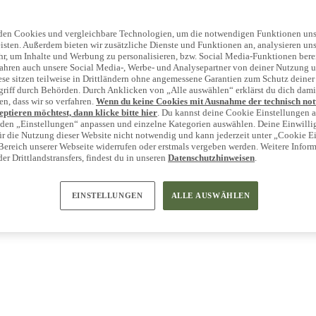
den Cookies und vergleichbare Technologien, um die notwendigen Funktionen uns
isten. Außerdem bieten wir zusätzliche Dienste und Funktionen an, analysieren un
r, um Inhalte und Werbung zu personalisieren, bzw. Social Media-Funktionen berei
ahren auch unsere Social Media-, Werbe- und Analysepartner von deiner Nutzung u
ese sitzen teilweise in Drittländern ohne angemessene Garantien zum Schutz deiner
riff durch Behörden. Durch Anklicken von „Alle auswählen“ erklärst du dich dami
er
en, dass wir so verfahren.
Wenn du keine Cookies mit Ausnahme der technisch no
ptieren möchtest, dann klicke bitte hier
. Du kannst deine Cookie Einstellungen 
n den „Einstellungen“ anpassen und einzelne Kategorien auswählen. Deine Einwilli
 für die Nutzung dieser Website nicht notwendig und kann jederzeit unter „Cookie E
Bereich unserer Webseite widerrufen oder erstmals vergeben werden. Weitere Infor
er Drittlandstransfers, findest du in unseren
Datenschutzhinweisen
.
EINSTELLUNGEN
ALLE AUSWÄHLEN
gen