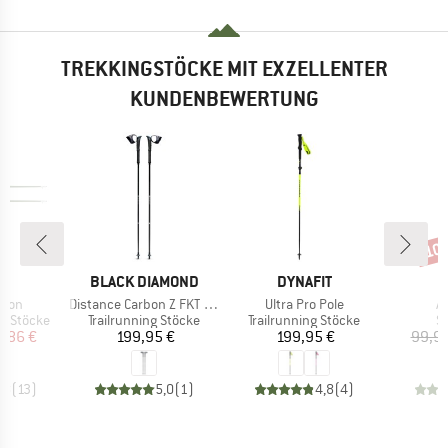
TREKKINGSTÖCKE MIT EXZELLENTER
KUNDENBEWERTUNG
10
Raba
KE
MARKE
MARKE
BLACK DIAMOND
DYNAFIT
Artikel
Artikel
Ar
rbon
Distance Carbon Z FKT Poles
Ultra Pro Pole
A
pe
Produktgruppe
Produktgruppe
P
g Stöcke
Trailrunning Stöcke
Trailrunning Stöcke
S
eis
duzierter Preis
Preis
Preis
2,86 €
199,95 €
199,95 €
99,95
,8
(
13
)
5,0
(
1
)
4,8
(
4
)