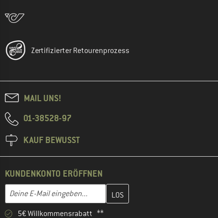
Zertifizierter Retourenprozess
MAIL UNS!
01-38528-97
KAUF BEWUSST
KUNDENKONTO ERÖFFNEN
Gib hier deine E-Mail-Adresse ein und erstelle im nächsten Schri
E-Mail-Adresse
5€ Willkommensrabatt **