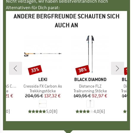
Nicht verzagen, wir haben selbstverständlich noch
Alternativen für Dich parat:
ANDERE BERGFREUNDE SCHAUTEN SICH
AUCH AN
33%
38%
35
Rabatt
Rabatt
Raba
KE
MARKE
LEKI
MARKE
BLACK DIAMOND
MARK
BLAC
S Compact
Artikel
Cressida FX Carbon As
Artikel
Distance FLZ
Artike
Dista
ruppe
töcke
Produktgruppe
Trekkingstöcke
Produktgruppe
Trailrunning Stöcke
Produ
Trailr
eis
duzierter Preis
74,21 €
204,95 €
Preis
reduzierter Preis
137,32 €
149,95 €
Preis
reduzierter Preis
92,97 €
149,9
0,0
(
0
)
5,0
(
8
)
4,0
(
6
)