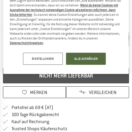
dem Zugriff durch Behörden. Durch Anklicken von „Alle auswählen“ erklärst du
dich damit einverstanden, dass wir so verfahren.
Wenn du keine Cookies mit
Ausnahme der technisch notwendigen Cookie akzeptieren möchtest, dann
klicke bitte hier
. Du kannst deine Cookie Einstellungen aber auch jederzeit in
den „Einstellungen“ anpassen und einzelne Kategorien auswählen. Deine
Einwilligung ist freiwillig, für die Nutzung dieser Website nicht notwendig und
Detailansichten
kann jederzeit unter „Cookie Einstellungen“ im unteren Bereich unserer
Webseite widerrufen oder erstmals vergeben werden. Weitere Informationen,
auch zu Risiken der Drittlandstransfers, findest du in unseren
Datenschutzhinweisen
.
EINSTELLUNGEN
ALLE AUSWÄHLEN
NICHT MEHR LIEFERBAR
MERKEN
VERGLEICHEN
Finde mehr Informationen zu den Versand
Portofrei ab 69 € (AT)
Gehe hier zu den Rückgabe-Richtlinie
100 Tage Rückgaberecht
Finde die Zahlungs-Infos hier! Öffnet sich 
Kauf auf Rechnung
Finde alle Infos hier!
Trusted Shops Käuferschutz