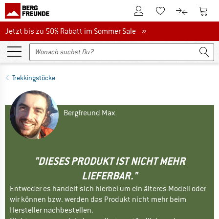
Zum Kundenkonto
Zum 
Zum Merkzettel.
Zum Produk
Jetzt bis zu 50% Rabatt im Sommer Sale
Jetzt bis zu 50% Rabatt im Sommer Sale »
Trekkingstöcke
Bergfreund Max
"DIESES PRODUKT IST NICHT MEHR
LIEFERBAR."
Entweder es handelt sich hierbei um ein älteres Modell oder
wir können bzw. werden das Produkt nicht mehr beim
Hersteller nachbestellen.