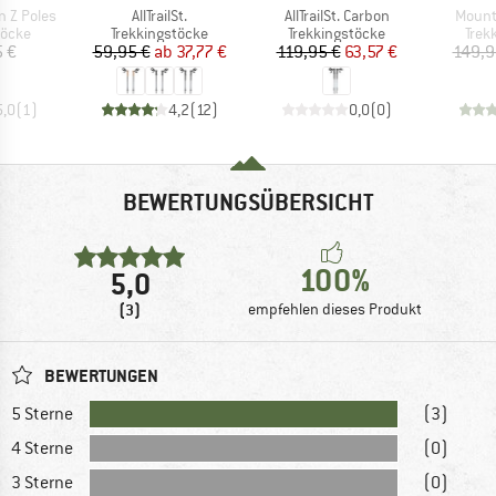
Artikel
Artikel
Artikel
n Z Poles
AllTrailSt.
AllTrailSt. Carbon
Mounta
ruppe
Produktgruppe
Produktgruppe
Prod
töcke
Trekkingstöcke
Trekkingstöcke
Trek
eis
Preis
reduzierter Preis
Preis
reduzierter Preis
5 €
59,95 €
ab
37,77 €
119,95 €
63,57 €
149,9
5,0
(
1
)
4,2
(
12
)
0,0
(
0
)
BEWERTUNGSÜBERSICHT
100%
5,0
(3)
empfehlen dieses Produkt
BEWERTUNGEN
5 Sterne
(3)
4 Sterne
(0)
3 Sterne
(0)