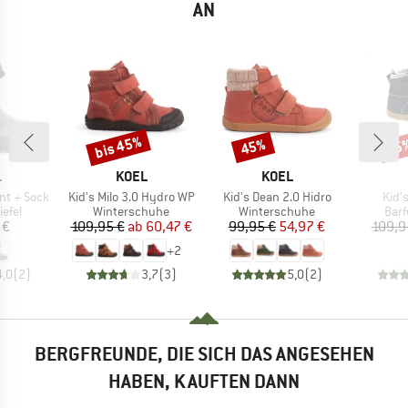
AN
bis 45%
45%
45
Rabatt
Rabatt
Raba
KE
MARKE
MARKE
L
KOEL
KOEL
Artikel
Artikel
Artik
int + Sock
Kid's Milo 3.0 Hydro WP
Kid's Dean 2.0 Hidro
Kid'
ruppe
Produktgruppe
Produktgruppe
Pro
efel
Winterschuhe
Winterschuhe
Bar
eis
Preis
reduzierter Preis
Preis
reduzierter Preis
 €
109,95 €
ab
60,47 €
99,95 €
54,97 €
109,9
+
2
4,0
(
2
)
3,7
(
3
)
5,0
(
2
)
BERGFREUNDE, DIE SICH DAS ANGESEHEN
HABEN, KAUFTEN DANN