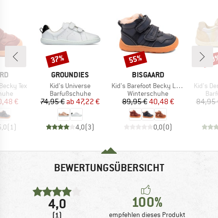
37%
55%
20
Rabatt
Rabatt
Raba
MARKE
MARKE
ARD
GROUNDIES
BISGAARD
Artikel
Artikel
Artikel
 Becky Tex
Kid's Universe
Kid's Barefoot Becky Lamb
Kid's De
ruppe
Produktgruppe
Produktgruppe
Pro
huhe
Barfußschuhe
Winterschuhe
Bar
eis
duzierter Preis
Preis
reduzierter Preis
Preis
reduzierter Preis
0,48 €
74,95 €
ab
47,22 €
89,95 €
40,48 €
84,95 
5,0
(
1
)
4,0
(
3
)
0,0
(
0
)
BEWERTUNGSÜBERSICHT
100%
4,0
(1)
empfehlen dieses Produkt