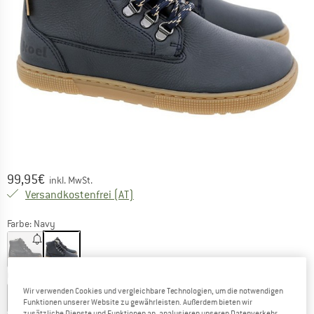
Preis:
99,95
€
inkl. MwSt.
Österreich. Informationen zu den Versa
Versandkostenfrei
(AT)
Farbe:
Navy
Größe wählen:
Wir verwenden Cookies und vergleichbare Technologien, um die notwendigen
EU
28
EU
29
EU
30
EU
31
EU
32
Funktionen unserer Website zu gewährleisten. Außerdem bieten wir
zusätzliche Dienste und Funktionen an, analysieren unseren Datenverkehr,