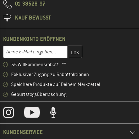
01-38528-97
KAUF BEWUSST
KUNDENKONTO ERÖFFNEN
Gib hier deine E-Mail-Adresse ein und erstelle im nächsten Schri
Deine E-Mail eingeben...
5€ Willkommensrabatt **
Exklusiver Zugang zu Rabattaktionen
Speichere Produkte auf Deinem Merkzettel
Geburtstagsüberraschung
KUNDENSERVICE