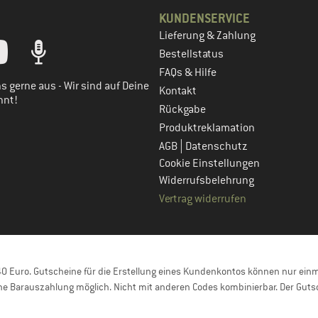
KUNDENSERVICE
Lieferung & Zahlung
tt dein Kundenkonto
Bestellstatus
FAQs & Hilfe
s gerne aus - Wir sind auf Deine
Kontakt
nnt!
Rückgabe
Produktreklamation
|
AGB
Datenschutz
Cookie Einstellungen
Widerrufsbelehrung
Vertrag widerrufen
 Euro. Gutscheine für die Erstellung eines Kundenkontos können nur einma
e Barauszahlung möglich. Nicht mit anderen Codes kombinierbar. Der Gutsc