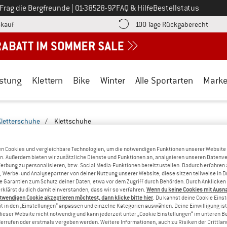
Ruf uns an unter
Frag die Bergfreunde
|
01-38528-97
FAQ & Hilfe
Bestellstatus
Finde die Zahlungs-Infos hier! Öffnet sich in einer Infobox
Gehe h
kauf
100 Tage Rückgaberecht
stung
Klettern
Bike
Winter
Alle Sportarten
Mark
Kletterschuhe
/
Klettschuhe
HUHE MIT KLETTVERSCHLUSS
(0)
n Cookies und vergleichbare Technologien, um die notwendigen Funktionen unserer Website
n. Außerdem bieten wir zusätzliche Dienste und Funktionen an, analysieren unseren Datenv
Werbung zu personalisieren, bzw. Social Media-Funktionen bereitzustellen. Dadurch erfahren
DU HAST UNS EISKALT ERW
, Werbe- und Analysepartner von deiner Nutzung unserer Website; diese sitzen teilweise in D
Garantien zum Schutz deiner Daten, etwa vor dem Zugriff durch Behörden. Durch Anklicken 
Zu den gesetzten Filtern konnten wir leider keine 
rklärst du dich damit einverstanden, dass wir so verfahren.
Wenn du keine Cookies mit Ausn
twendigen Cookie akzeptieren möchtest, dann klicke bitte hier
. Du kannst deine Cookie Eins
» Gehe zurück zur vorherigen Seite
und versuche es mit 
t in den „Einstellungen“ anpassen und einzelne Kategorien auswählen. Deine Einwilligung ist f
dieser Website nicht notwendig und kann jederzeit unter „Cookie Einstellungen“ im unteren B
errufen oder erstmals vergeben werden. Weitere Informationen, auch zu Risiken der Drittlan