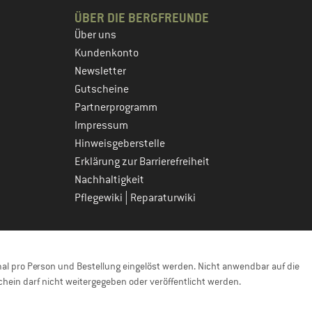
ÜBER DIE BERGFREUNDE
Über uns
Kundenkonto
Newsletter
Gutscheine
Partnerprogramm
Impressum
Hinweisgeberstelle
Erklärung zur Barrierefreiheit
Nachhaltigkeit
|
Pflegewiki
Reparaturwiki
l pro Person und Bestellung eingelöst werden. Nicht anwendbar auf die
hein darf nicht weitergegeben oder veröffentlicht werden.